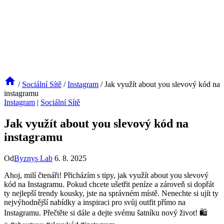
/
Sociální Sítě
/
Instagram
/
Jak využít about you slevový kód na
instagramu
Instagram
|
Sociální Sítě
Jak využít about you slevový kód na
instagramu
Od
Byznys Lab
6. 8. 2025
Ahoj, milí čtenáři! Přicházím s tipy, jak využít about you slevový
kód na Instagramu. Pokud chcete ušetřit peníze a zároveň si dopřát
ty nejlepší trendy kousky, jste na správném místě. Nenechte si ujít ty
nejvýhodnější nabídky a inspiraci pro svůj outfit přímo na
Instagramu. Přečtěte si dále a dejte svému šatníku nový život! 🛍️