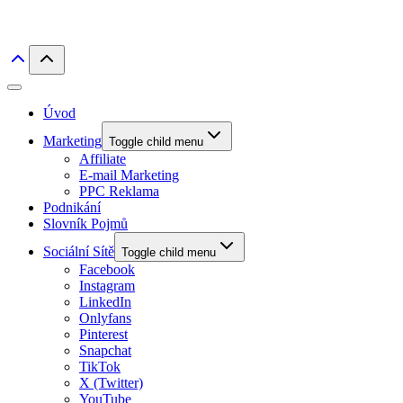
Úvod
Marketing
Toggle child menu
Affiliate
E-mail Marketing
PPC Reklama
Podnikání
Slovník Pojmů
Sociální Sítě
Toggle child menu
Facebook
Instagram
LinkedIn
Onlyfans
Pinterest
Snapchat
TikTok
X (Twitter)
YouTube