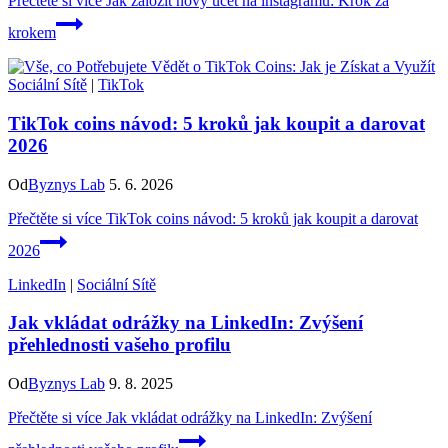
Přečtěte si více
Jak založit nový účet na instagramu: Krok za
krokem
Sociální Sítě
|
TikTok
TikTok coins návod: 5 kroků jak koupit a darovat
2026
Od
Byznys Lab
5. 6. 2026
Přečtěte si více
TikTok coins návod: 5 kroků jak koupit a darovat
2026
LinkedIn
|
Sociální Sítě
Jak vkládat odrážky na LinkedIn: Zvýšení
přehlednosti vašeho profilu
Od
Byznys Lab
9. 8. 2025
Přečtěte si více
Jak vkládat odrážky na LinkedIn: Zvýšení