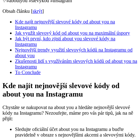
✨#aboutyou #slevykód #instagram
Obsah článku
[
skrýt
]
Kde najít nejnovější slevové kódy od about you na
Instagramu
Jak využít slevový kód od about you na maximální úspory
Jak být první, kdo zjistí about you slevové kódy na
Instagramu
Nejnovější trendy využití slevových kódů na Instagramu od
about you
Zkušenosti lidí s využíváním slevových kódů od about you na
Instagramu
To Conclude
Kde najít nejnovější slevové kódy od
about you na Instagramu
Chystáte se nakupovat na about you a hledáte nejnovější slevové
kódy na Instagramu? Nezoufejte, máme pro vás pár tipů, jak na ně
přijít:
Sledujte oficiální účet about you na Instagramu a buďte
pravidelně v obraze s nejnovějšími akcemi a slevovými kódy.