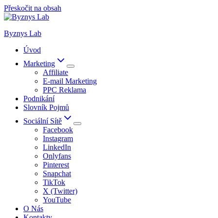
Přeskočit na obsah
Byznys Lab
Úvod
Marketing
Affiliate
E-mail Marketing
PPC Reklama
Podnikání
Slovník Pojmů
Sociální Sítě
Facebook
Instagram
LinkedIn
Onlyfans
Pinterest
Snapchat
TikTok
X (Twitter)
YouTube
O Nás
Kontakty