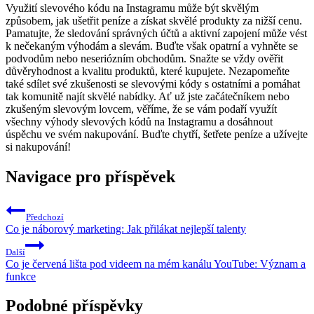
Využití slevového kódu na Instagramu může být skvělým
způsobem, jak ušetřit peníze a získat skvělé produkty za nižší cenu.
Pamatujte, že sledování správných účtů a aktivní zapojení může vést
k nečekaným výhodám a slevám. Buďte však opatrní a vyhněte se
podvodům nebo neseriózním obchodům. Snažte se vždy ověřit
důvěryhodnost a kvalitu produktů, které kupujete. Nezapomeňte
také sdílet své zkušenosti se slevovými kódy s ostatními a pomáhat
tak komunitě najít skvělé nabídky. Ať už jste začátečníkem nebo
zkušeným slevovým lovcem, věříme, že se vám podaří využít
všechny výhody slevových kódů na Instagramu a dosáhnout
úspěchu ve svém nakupování. Buďte chytří, šetřete peníze a užívejte
si nakupování!
Navigace pro příspěvek
Předchozí
Co je náborový marketing: Jak přilákat nejlepší talenty
Další
Co je červená lišta pod videem na mém kanálu YouTube: Význam a
funkce
Podobné příspěvky