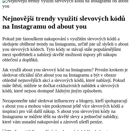
Nejnovější trendy využití slevových kódů
na Instagramu od about you
Pokud jste fanouškem nakupování s využitím slevových kódů a
sledujete oblíbené trendy na Instagramu, určitě jste už slyšeli o about
you slevových kódech. Tyto kódy se stávají stále populárnějšími
mezi spotřebiteli a nabízejí skvělé možnosti úspory při nákupu
oblečení a doplňků.
Jak využít about you slevový kód na Instagramu? Prvním krokem je
sledovat oficiální účet about you na Instagramu a být v obraze
ohledně nejnovějších akcí a slevových kódů, které nabízejí. Pokud
máte štěstí, můžete se dočkat exkluzivních nabídek a slevových
kódů, které nejsou dostupné žádným jiným způsobem.
Nezapomeňte také sledovat influencery a blogery, kteří spolupracují
s about you a mohou vám poskytnout ještě více slevových kódů a
inspiraci pro váš další nákup. S about you slevovými kódy na
Instagramu se můžete těšit na skvělé slevy a jedinečné nabídky,
které vám usnadní nakupování a zároveň ušetří peníze.