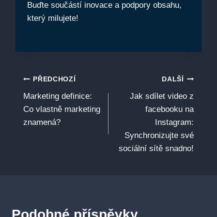
Buďte součástí inovace a podpory obsahu,
který milujete!
Navigace
PŘEDCHOZÍ
DALŠÍ
Marketing definice:
Jak sdílet video z
pro
Co vlastně marketing
facebooku na
příspěvek
znamená?
Instagram:
Synchronizujte své
sociální sítě snadno!
Podobné příspěvky