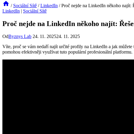
/
Sociální Sítě
/
LinkedIn
/
Proč nejde na LinkedIn někoho najít:
LinkedIn
|
Sociální Sítě
Proč nejde na LinkedIn někoho najít: Řeš
Od
Byznys Lab
24. 11. 2025
24. 11. 2025
Víte, proč se vám nedaří najít určité profily na LinkedIn a jak může
pomohou efektivněji využívat tuto populární profesionální platformu. 