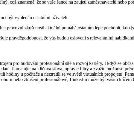
elný, což znamená, že se vaše šance na zaujetí zaměstnavatelů nebo pot
nci být vyhledán ostatními uživateli.
a pracovní zkušenosti aktuální pomáhá ostatním lépe pochopit, kdo jst
yšuje pravděpodobnost, že vás budou oslovení s relevantními nabídkam
rojem pro budování profesionální sítě a rozvoj kariéry. I když se občas
ní. Pamatujte na klíčová slova, upravte filtry a zvažte možnosti prémio
li hodiny u počítače a neztratili se ve světě virtuálních propojení. Pama
 v oboru nebo zkušení profesionálové, LinkedIn může být vaším klíčem k