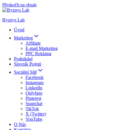
Přeskočit na obsah
Byznys Lab
Úvod
Marketing
Affiliate
E-mail Marketing
PPC Reklama
Podnikání
Slovník Pojmů
Sociální Sítě
Facebook
Instagram
LinkedIn
Onlyfans
Pinterest
Snapchat
TikTok
X (Twitter)
YouTube
O Nás
Kontakty