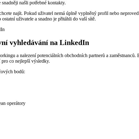
 snadněji našli potřebné kontakty.
chcete najít. Pokud uživatel nemá úplně vyplněný profil nebo neproved
ostatní uživatele a snadno je přitáhli do vaší sítě.
vní vyhledávání na LinkedIn
workingu a nalezení potenciálních obchodních partnerů a zaměstnanců.
 pro co nejlepší výsledky.
íčových bodů:
ean operátory