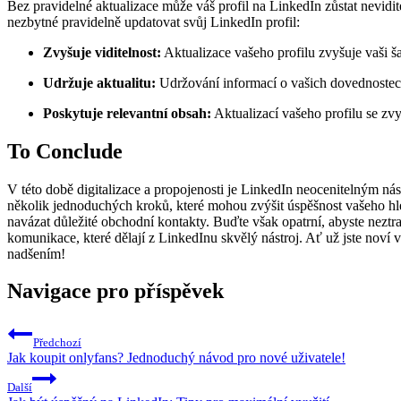
Bez pravidelné aktualizace může váš profil na LinkedIn zůstat nevidit
nezbytné pravidelně updatovat svůj LinkedIn profil:
Zvyšuje viditelnost:
Aktualizace vašeho profilu zvyšuje vaši ša
Udržuje aktualitu:
Udržování informací o vašich dovednostech 
Poskytuje relevantní obsah:
Aktualizací vašeho profilu se zv
To Conclude
V této době digitalizace a propojenosti je LinkedIn neocenitelným nást
několik jednoduchých kroků, které mohou zvýšit úspěšnost vašeho hledá
navázat důležité obchodní kontakty. Buďte však opatrní, abyste neztrati
komunikace, které dělají z LinkedInu skvělý nástroj. Ať už jste noví
nadšením!
Navigace pro příspěvek
Předchozí
Jak koupit onlyfans? Jednoduchý návod pro nové uživatele!
Další