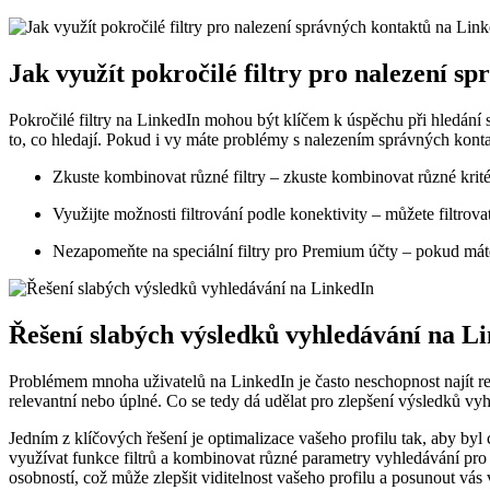
Jak využít pokročilé filtry pro nalezení s
Pokročilé filtry na LinkedIn mohou být klíčem k úspěchu při hledání 
to, co hledají. Pokud i vy máte problémy s nalezením správných kontak
Zkuste kombinovat různé filtry – zkuste kombinovat různé krité
Využijte možnosti filtrování podle konektivity – můžete filtrov
Nezapomeňte na speciální filtry pro Premium účty – pokud máte 
Řešení slabých výsledků vyhledávání na L
Problémem mnoha uživatelů na LinkedIn je často neschopnost najít rel
relevantní nebo úplné. Co se tedy dá udělat pro zlepšení výsledků vy
Jedním z klíčových řešení je optimalizace vašeho profilu tak, aby byl 
využívat funkce filtrů a kombinovat různé parametry vyhledávání pro 
osobností, což může zlepšit viditelnost vašeho profilu a posunout vás