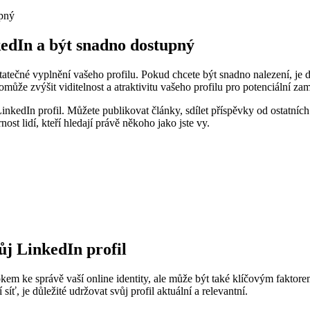
nkedIn a být snadno dostupný
atečné vyplnění vašeho profilu. Pokud chcete být snadno nalezení, je dů
ůže zvýšit viditelnost a atraktivitu vašeho profilu pro potenciální za
 LinkedIn profil. Můžete publikovat články, sdílet příspěvky od ostatní
t lidí, kteří hledají právě někoho jako jste vy.
ůj LinkedIn profil
kem ke správě vaší online identity, ale může být také klíčovým faktore
 síť, je důležité udržovat svůj profil aktuální a relevantní.