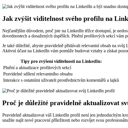
Jak zvýšit viditelnost svého profilu na Li
Nejčastějším důvodem, proč jste na LinkedIn těžce dostupní, je nedost
dovednostech a dosažených úspěších. Plnění profilových sekcí vám pom
Je také důležité, abyste pravidelně přidávali relevantní obsah na svůj
Aktivní účast na LinkedIn vám pomůže budovat vztahy a získat pozornos
Tipy pro zvýšení viditelnosti na LinkedIn:
Plnění a aktualizace profilových sekcí
Pravidelné sdílení relevantního obsahu
Interakce s ostatními uživateli prostřednictvím komentářů a lajků
Proč je důležité pravidelně aktualizovat sv
Pravidelně aktualizovat váš LinkedIn profil není jen jednoduchým kro
snažíte najít nové pracovní příležitosti nebo rozvíjet svou profesionální