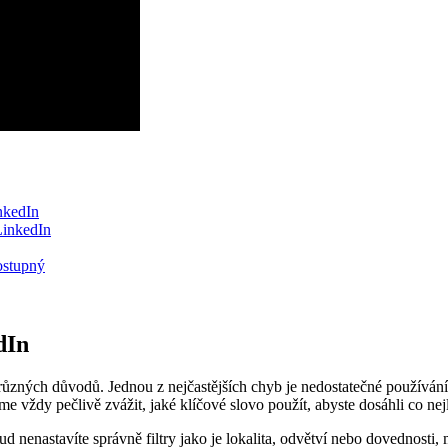
inkedIn
 LinkedIn
dostupný
dIn
o z různých důvodů. Jednou z nejčastějších chyb je nedostatečné používá
e vždy pečlivě zvážit, jaké klíčové slovo použít, abyste dosáhli co nej
ud nenastavíte správně filtry jako je lokalita, odvětví nebo dovednost