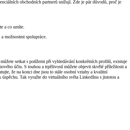
enciálních obchodních partnerů snižují. Zde je pár důvodů, proč je
e a co umíte.
i a možnostmi spolupráce.
 můžete setkat s potížemi při vyhledávání konkrétních profilů, existuje
vého účtu. S touhou a trpělivostí můžete objevit skvělé příležitosti a
tujte, že na konci dne jsou to stále osobní vztahy a kvalitní
 úspěchu. Tak vyražte do virtuálního světa LinkedInu s jistotou a