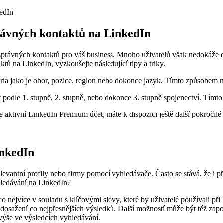
právných kontaktů na LinkedIn
správných kontaktů pro váš business. Mnoho uživatelů však nedokáže efek
tů na LinkedIn, vyzkoušejte následující tipy a triky.
ria jako je obor, pozice, region nebo dokonce jazyk. Tímto způsobem mů
at podle 1. stupně, 2. stupně, nebo dokonce 3. stupně spojenectví. Tímt
aktivní LinkedIn Premium účet, máte k dispozici ještě další pokročilé f
inkedIn
evantní profily nebo firmy pomocí vyhledávače. Často se stává, že i př
hledávání na LinkedIn?
co nejvíce v souladu s klíčovými slovy, které by uživatelé používali př
dosažení co nejpřesnějších výsledků. Další možností může být též zapoj
 výše ve výsledcích vyhledávání.