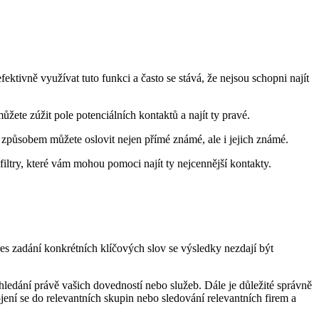
tivně využívat tuto funkci a často se stává, že nejsou schopni najít
žete zúžit pole potenciálních kontaktů a najít ty pravé.
o způsobem můžete oslovit nejen přímé známé, ale i jejich známé.
iltry, které vám mohou pomoci najít ty nejcennější kontakty.
es zadání konkrétních klíčových slov se výsledky nezdají být
i hledání právě vašich dovedností nebo služeb. Dále je důležité správně
ení se do relevantních skupin nebo sledování relevantních firem a