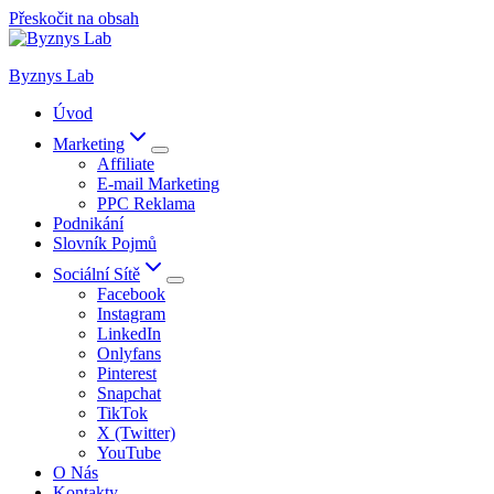
Přeskočit na obsah
Byznys Lab
Úvod
Marketing
Affiliate
E-mail Marketing
PPC Reklama
Podnikání
Slovník Pojmů
Sociální Sítě
Facebook
Instagram
LinkedIn
Onlyfans
Pinterest
Snapchat
TikTok
X (Twitter)
YouTube
O Nás
Kontakty