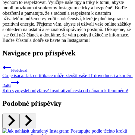
bychom to respektovat. Využijte naše tipy a triky k tomu, abyste
mohli prozkoumat soukromý Instagram eticky a bezpečně! Buďte
obezřetní a pamatujte, že s radostí a respektem k ostatním
uživatelům můžeme vytvořit společenství, které je plné inspirace a
pozitivní energie. Přejeme vám, abyste si užívali vaše online zážitky
s ohledem na ostatní a se znalostí správných postupů. Děkujeme, že
jste četli náš článek a doufáme, že vám poskytl užitečné informace.
Buďte šťastní a dobře se bavte na Instagramu!
Navigace pro příspěvek
Předchozí
Co je isaca: Jak certifikace může zlepšit vaše IT dovednosti a kariéru
Další
Kdo vymyslel onlyfans? Inspirativní cesta od nápadu k fenoménu!
Podobné příspěvky