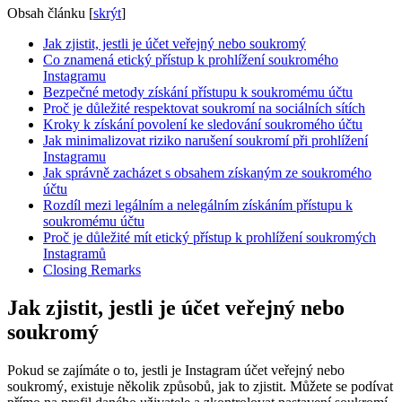
Obsah článku
[
skrýt
]
Jak zjistit, jestli je účet veřejný nebo soukromý
Co znamená etický přístup k prohlížení soukromého
Instagramu
Bezpečné metody získání přístupu k soukromému účtu
Proč je důležité respektovat soukromí na sociálních sítích
Kroky k získání povolení ke sledování soukromého účtu
Jak minimalizovat riziko narušení soukromí při prohlížení
Instagramu
Jak správně zacházet s obsahem získaným ze soukromého
účtu
Rozdíl mezi legálním a nelegálním získáním přístupu k
soukromému účtu
Proč je důležité mít etický přístup k prohlížení soukromých
Instagramů
Closing Remarks
Jak zjistit, jestli je účet veřejný nebo
soukromý
Pokud se zajímáte o to, jestli je Instagram účet veřejný nebo
soukromý, existuje několik způsobů, jak to zjistit. Můžete se podívat