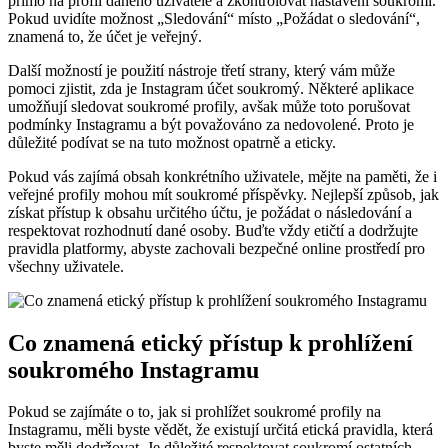
přímo na profil daného uživatele a zkontrolovat nastavení soukromí.
Pokud uvidíte možnost „Sledování“ místo „Požádat o sledování“,
znamená to, že účet je veřejný.
Další možností je použití nástroje třetí strany, který vám může
pomoci zjistit, zda je Instagram účet soukromý. Některé aplikace
umožňují sledovat soukromé profily, avšak může toto porušovat
podmínky Instagramu a být považováno za nedovolené. Proto je
důležité podívat se na tuto možnost opatrně a eticky.
Pokud vás zajímá obsah konkrétního uživatele, mějte na paměti, že i
veřejné profily mohou mít soukromé příspěvky. Nejlepší způsob, jak
získat přístup k obsahu určitého účtu, je požádat o následování a
respektovat rozhodnutí dané osoby. Buďte vždy etičtí a dodržujte
pravidla platformy, abyste zachovali bezpečné online prostředí pro
všechny uživatele.
Co znamená etický přístup k prohlížení
soukromého Instagramu
Pokud se zajímáte o to, jak si prohlížet soukromé profily na
Instagramu, měli byste vědět, že existují určitá etická pravidla, která
byste měli dodržovat. Je důležité respektovat soukromí ostatních