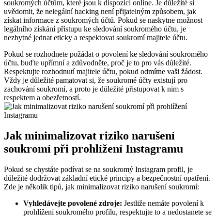
soukromých účtům, které jsou k dispozici online. Je důležité si
uvědomit, že nelegální hacking není přijatelným způsobem, jak
získat informace z soukromých účtů. Pokud se naskytne možnost
legálního získání přístupu ke sledování soukromého účtu, je
nezbytné jednat eticky a respektovat soukromí majitele účtu.
Pokud se rozhodnete požádat o povolení ke sledování soukromého
účtu, buďte upřímní a zdůvodněte, proč je to pro vás důležité.
Respektujte rozhodnutí majitele účtu, pokud odmítne vaši žádost.
Vždy je důležité pamatovat si, že soukromé účty existují pro
zachování soukromí, a proto je důležité přistupovat k nim s
respektem a obezřetností.
Jak minimalizovat riziko narušení
soukromí při prohlížení Instagramu
Pokud se chystáte podívat se na soukromý Instagram profil, je
důležité dodržovat základní etické principy a bezpečnostní opatření.
Zde je několik tipů, jak minimalizovat riziko narušení soukromí:
Vyhledávejte povolené zdroje:
Jestliže nemáte povolení k
prohlížení soukromého profilu, respektujte to a nedostanete se