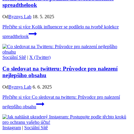
spreadthelook
Od
Byznys Lab
18. 5. 2025
Přečtěte si více
Kolik influencer se podílelo na tvorbě kolekce
spreadthelook
Sociální Sítě
|
X (Twitter)
Co sledovat na twitteru: Průvodce pro nalezení
nejlepšího obsahu
Od
Byznys Lab
6. 6. 2025
Přečtěte si více
Co sledovat na twitteru: Průvodce pro nalezení
nejlepšího obsahu
Instagram
|
Sociální Sítě