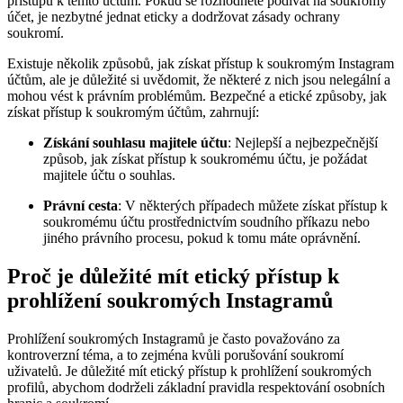
přístupu k těmto účtům. Pokud se rozhodnete podívat na soukromý
účet, je nezbytné jednat eticky a dodržovat zásady ochrany
soukromí.
Existuje několik způsobů, jak získat přístup k soukromým Instagram
účtům, ale je důležité si uvědomit, že některé z nich jsou nelegální a
mohou vést k právním problémům. Bezpečné a etické způsoby, jak
získat přístup k soukromým účtům, zahrnují:
Získání souhlasu majitele účtu
: Nejlepší a nejbezpečnější
způsob, jak získat přístup k soukromému účtu, je požádat
majitele účtu o souhlas.
Právní cesta
: V některých případech můžete získat přístup k
soukromému účtu prostřednictvím soudního příkazu nebo
jiného právního procesu, pokud k tomu máte oprávnění.
Proč je důležité mít etický přístup k
prohlížení soukromých Instagramů
Prohlížení soukromých Instagramů je často považováno za
kontroverzní téma, a to zejména kvůli porušování soukromí
uživatelů. Je důležité mít etický přístup k prohlížení soukromých
profilů, abychom dodrželi základní pravidla respektování osobních