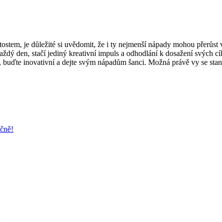
ostem, je důležité si uvědomit, že i ty nejmenší nápady mohou přerůst 
aždý den, stačí jediný kreativní impuls a odhodlání k dosažení svých cí
 buďte inovativní a dejte svým nápadům šanci. Možná právě vy se stane
ečně!