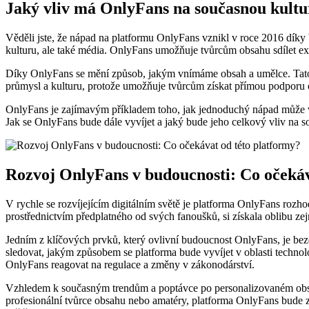
Jaký vliv má OnlyFans na současnou kultu
Věděli jste, že nápad na platformu OnlyFans vznikl v roce 2016 díky
kulturu, ale také média. OnlyFans umožňuje tvůrcům obsahu sdílet exk
Díky OnlyFans se mění způsob, jakým vnímáme obsah a umělce. Tato p
průmysl a kulturu, protože umožňuje tvůrcům získat přímou podporu 
OnlyFans je zajímavým příkladem toho, jak jednoduchý nápad může 
Jak se OnlyFans bude dále vyvíjet a jaký bude jeho celkový vliv na so
Rozvoj OnlyFans v budoucnosti: Co očekáv
V rychle se rozvíjejícím digitálním světě je platforma OnlyFans roz
prostřednictvím předplatného od svých fanoušků, si získala oblibu 
Jedním z klíčových prvků, který ovlivní budoucnost OnlyFans, je beze
sledovat, jakým způsobem se platforma bude vyvíjet v oblasti techno
OnlyFans reagovat na regulace a změny v zákonodárství.
Vzhledem k současným trendům a poptávce po personalizovaném obsahu
profesionální tvůrce obsahu nebo amatéry, platforma OnlyFans bude zře