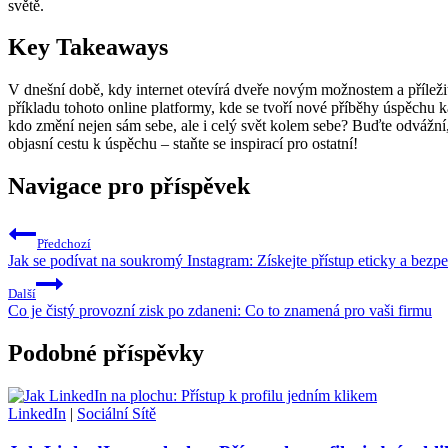
světě.
Key Takeaways
V dnešní době, kdy internet otevírá dveře novým možnostem a příležit
příkladu tohoto online platformy, kde se tvoří nové příběhy úspěchu k
kdo změní nejen sám sebe, ale i celý svět kolem sebe? Buďte odvážní,
objasní cestu k úspěchu – staňte se inspirací pro ostatní!
Navigace pro příspěvek
Předchozí
Jak se podívat na soukromý Instagram: Získejte přístup eticky a bezp
Další
Co je čistý provozní zisk po zdaneni: Co to znamená pro vaši firmu
Podobné příspěvky
LinkedIn
|
Sociální Sítě