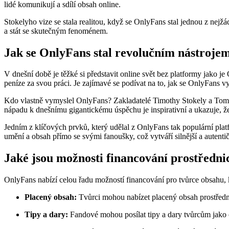
lidé komunikují a sdílí obsah online.
Stokelyho vize se stala realitou, když se OnlyFans stal jednou z nej
a stát se skutečným fenoménem.
Jak se OnlyFans stal revolučním nástroje
V dnešní době je těžké si představit online svět bez platformy jako j
peníze za svou práci. Je zajímavé se podívat na to, jak se OnlyFans
Kdo vlastně vymyslel OnlyFans? Zakladatelé Timothy Stokely a Tom Sto
nápadu k dnešnímu gigantickému úspěchu je inspirativní a ukazuje, 
Jedním z klíčových prvků, který udělal z OnlyFans tak populární plat
umění a obsah přímo se svými fanoušky, což vytváří silnější a autentičt
Jaké jsou možnosti financování prostředn
OnlyFans nabízí celou řadu možností financování pro tvůrce obsahu, k
Placený obsah:
Tvůrci mohou nabízet placený obsah prostředni
Tipy a dary:
Fandové mohou posílat tipy a dary tvůrcům jako 