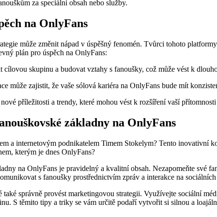
nouškům za speciální obsah nebo služby.
úspěch na OnlyFans
tegie může změnit nápad v úspěšný fenomén. Tvůrci tohoto platformy mě
 pevný plán pro úspěch na OnlyFans:
ovit cílovou skupinu a budovat vztahy s fanoušky, což může vést k dlo
e může zajistit, že vaše sólová kariéra na OnlyFans bude mít konzistent
ové příležitosti a trendy, které mohou vést k rozšíření vaší přítomnost
 fanouškovské základny na OnlyFans
telem a internetovým podnikatelem Timem Stokelym? Tento inovativní k
énem, kterým je dnes OnlyFans?
ladny na OnlyFans je pravidelný a kvalitní obsah. Nezapomeňte své fan
munikovat s fanoušky prostřednictvím zpráv a interakce na sociálních sít
aké správně provést marketingovou strategii. Využívejte sociální média
inu. S těmito tipy a triky se vám určitě podaří vytvořit si silnou a loa