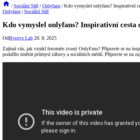
/
Sociální Sítě
/
Onlyfans
/
Kdo vymyslel onlyfans? Inspirativní 
Onlyfans
|
Sociální Sítě
Kdo vymyslel onlyfans? Inspirativní cesta
Od
Byznys Lab
20. 8. 2025
Zajímá vás, jak vznikl fenomén zvaný OnlyFans? Připravte se na inspi
podařilo změnit průmysl zábavy a sociálních médií. Připravte se na z