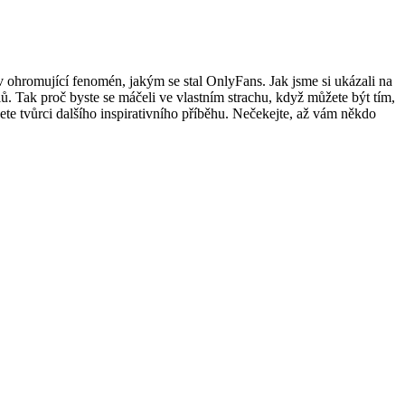
v ohromující fenomén, jakým se stal OnlyFans. Jak jsme si ukázali na
lů. Tak proč byste se máčeli ve vlastním strachu, když můžete být tím,
te tvůrci dalšího inspirativního příběhu. Nečekejte, až vám někdo