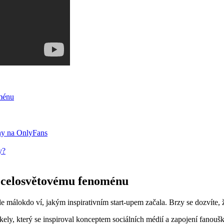
oménu
dny na OnlyFans
y?
k celosvětovému fenoménu
málokdo ví, jakým inspirativním start-upem začala. Brzy se dozvíte, že
ely, který se inspiroval konceptem sociálních médií a zapojení fanouš