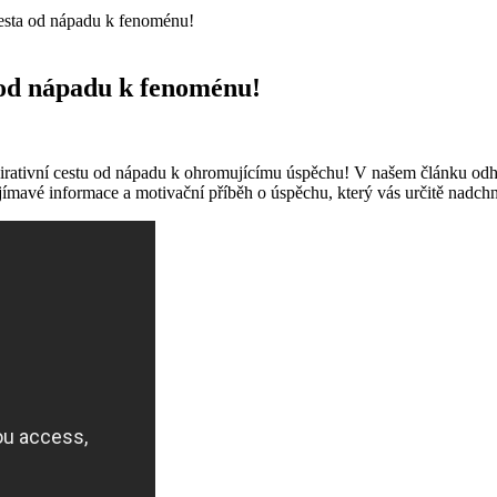
cesta od nápadu k fenoménu!
 od nápadu k fenoménu!
rativní cestu od nápadu k ohromujícímu úspěchu! V našem článku odhalí
ajímavé informace a motivační příběh o úspěchu, který vás určitě nadch