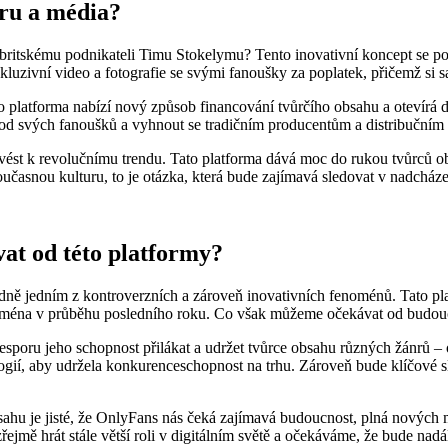
ru a média?
 britskému podnikateli Timu Stokelymu? Tento inovativní koncept se po
luzivní video a fotografie se svými fanoušky za poplatek, přičemž si s
latforma nabízí nový způsob financování tvůrčího obsahu a otevírá dv
od svých fanoušků a vyhnout se tradičním producentům a distribučním
vést k revolučnímu trendu. Tato platforma dává moc do rukou tvůrců
učasnou kulturu, to je otázka, která bude zajímavá sledovat v nadcházej
at od této platformy?
hodně jedním z kontroverzních a zároveň inovativních fenoménů. Tato p
zejména v průběhu posledního roku. Co však můžeme očekávat od budouc
sporu jeho schopnost přilákat a udržet tvůrce obsahu různých žánrů – o
logií, aby udržela konkurenceschopnost na trhu. Zároveň bude klíčové 
 je jisté, že OnlyFans nás čeká zajímavá budoucnost, plná nových mož
jmě hrát stále větší roli v digitálním světě a očekáváme, že bude nadál