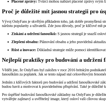
Placené zprávy:
Tvůrci mohou nabízet placené zprávy svým fa
Proč je důležité mít jasnou strategii pro 
Vývoj OnlyFans je skvělým příkladem toho, jak dobře promyšlená stra
nárůstu popularity a uživatelů. Zde jsou důvody, proč je klíčové mít
Získání a udržení fanoušků:
S jasnou strategií je snazší osl
Zlepšení obsahu:
Plánování obsahu a jeho pravidelná aktualizac
Růst a inovace:
Důkladná strategie může pomoci identifikovat n
Nejlepší praktiky pro budování a udržení
Věděli jste, že OnlyFans byl založen v roce 2016 britským podnika
fanouškům za poplatek. Jak se tento nápad stal celosvětovým fenom
Jedním z klíčových faktorů pro budování a udržení fanouškovské zák
budou bavit a motivovat k pravidelnému přispívání. Také je důležité ko
Pro úspěšné budování fanouškovské základny na OnlyFans je důležité t
vytvářejte zajímavý a uvěřitelný image, který osloví vaši cílovou skup