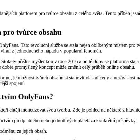
žádanějších platforem pro tvůrce obsahu z celého světa. Tento příběh j
m pro tvůrce obsahu
e OnlyFans. Tato revoluční služba se stala nejen oblíbeným místem pro t
 vyvinul z jednoduchého nápadu v populární fenomén.
kely přišli s myšlenkou v roce 2016 a od té doby se platforma stala n
že dobře promyšlený koncept může změnit celý průběh online obsahu.
formu, je možnost tvůrců obsahu si stanovit vlastní ceny a nezávislost 
ější spojení.
ictvím OnlyFans?
teří chtějí monetizovat svou tvorbu. Zde je pohled na některé z hlavní
ctvím předplatného nebo jednotlivých plateb za konkrétní příspěvky.
odměnu za jejich obsah.