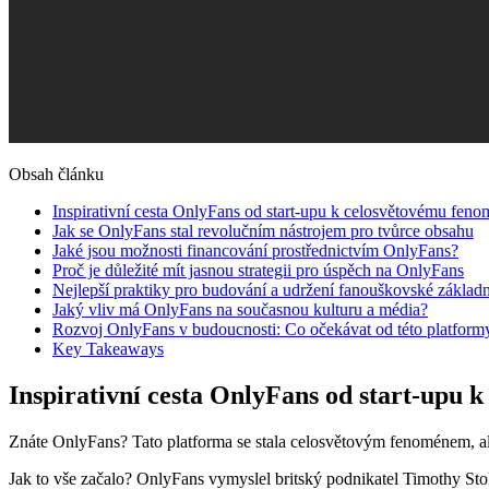
Obsah článku
Inspirativní cesta OnlyFans od start-upu k celosvětovému fen
Jak se OnlyFans stal revolučním nástrojem pro tvůrce obsahu
Jaké jsou možnosti financování prostřednictvím OnlyFans?
Proč je důležité mít jasnou strategii pro úspěch na OnlyFans
Nejlepší praktiky pro budování a udržení fanouškovské zákla
Jaký vliv má OnlyFans na současnou kulturu a média?
Rozvoj OnlyFans v budoucnosti: Co očekávat od této platform
Key Takeaways
Inspirativní cesta OnlyFans od start-upu 
Znáte OnlyFans? Tato platforma se stala celosvětovým fenoménem, ale 
Jak to vše začalo? OnlyFans vymyslel britský podnikatel Timothy Stok