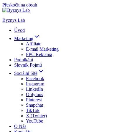
Přeskočit na obsah
Byznys Lab
Úvod
Marketing
Affiliate
E-mail Marketing
PPC Reklama
Podnikání
Slovník Pojmů
Sociální Sítě
Facebook
Instagram
LinkedIn
Onlyfans
Pinterest
Snapchat
TikTok
X (Twitter)
YouTube
O Nás
Kontakty