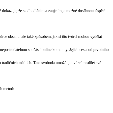
asně dokazuje, že s odhodláním a zaujetím je možné dosáhnout úspěchu
vůrce obsahu, ale také způsobem, jak si tito tvůrci mohou vydělat
epostradatelnou součástí online komunity. Jejich cesta od prvotního
na tradičních médiích. Tato svoboda umožňuje tvůrcům sdílet své
ch metod: