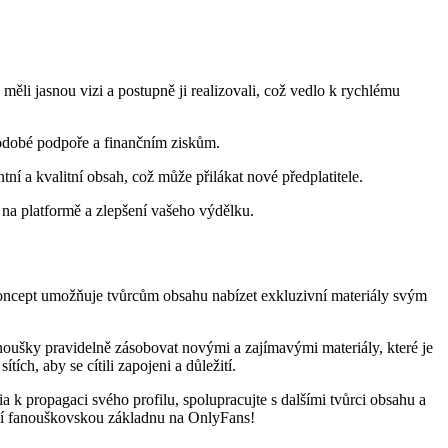
li jasnou vizi a postupně ji realizovali, což vedlo k rychlému
uhodobé podpoře a finančním ziskům.
ní a kvalitní obsah, což může přilákat nové předplatitele.
i na platformě a zlepšení vašeho výdělku.
oncept umožňuje tvůrcům obsahu nabízet exkluzivní materiály svým
oušky pravidelně zásobovat novými a zajímavými materiály, které je
ích, aby se cítili zapojeni a důležití.
 k propagaci svého profilu, spolupracujte s dalšími tvůrci obsahu a
jální fanouškovskou základnu na OnlyFans!