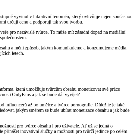
stupně vyvinul v lukrativní fenomén, který ovlivňuje nejen současnou
ami určují cenu a podporují tak svou tvorbu.
eře pro nezávislé tvůrce. To může mít zásadní dopad na mediální
 společnostem.
 obsahu a mění způsob, jakým komunikujeme a konzumujeme média.
ících letech.
latforma, která umožňuje tvůrcům obsahu monetizovat své práce
nosti OnlyFans a jak se bude dál vyvíjet?
d influencerů až po umělce a tvůrce pornografie. Důležité je také
sledovat, jakým směrem se bude ubírat monetizace obsahu a jak bude
ností pro tvůrce obsahu i pro uživatele. Ať už se jedná o
e přinášet inovativní služby a možnosti pro tvůrčí jedince po celém