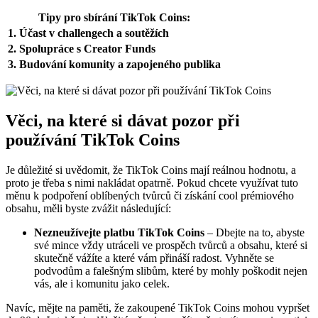
Tipy pro sbírání TikTok Coins:
1. Účast v challengech a soutěžích
2. Spolupráce s Creator Funds
3. Budování komunity a zapojeného publika
Věci, na které si dávat pozor při
používání TikTok Coins
Je důležité si uvědomit, že TikTok Coins mají reálnou hodnotu, a
proto je třeba s nimi nakládat opatrně. Pokud chcete využívat tuto
měnu k podpoření oblíbených tvůrců či získání cool prémiového
obsahu, měli byste zvážit následující:
Nezneužívejte platbu TikTok Coins
– Dbejte na to, abyste
své mince vždy utráceli ve prospěch tvůrců a obsahu, které si
skutečně vážíte a které vám přináší radost. Vyhněte se
podvodům a falešným slibům, které by mohly poškodit nejen
vás, ale i komunitu jako celek.
Navíc, mějte na paměti, že zakoupené TikTok Coins mohou vypršet