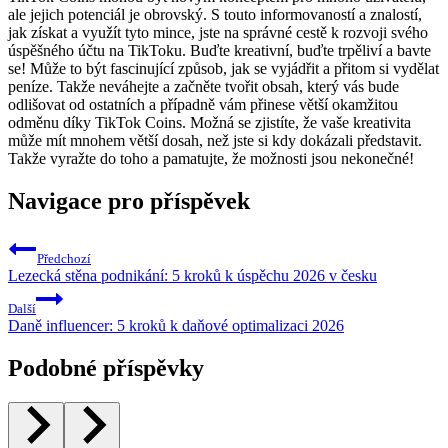
ale jejich potenciál je obrovský. S touto informovaností a znalostí,
jak získat a využít tyto mince, jste na správné cestě k rozvoji svého
úspěšného účtu na TikToku. Buďte kreativní, buďte trpěliví a bavte
se! Může to být fascinující způsob, jak se vyjádřit a přitom si vydělat
peníze. Takže neváhejte a začněte tvořit obsah, který vás bude
odlišovat od ostatních a případně vám přinese větší okamžitou
odměnu díky TikTok Coins. Možná se zjistíte, že vaše kreativita
může mít mnohem větší dosah, než jste si kdy dokázali představit.
Takže vyražte do toho a pamatujte, že možnosti jsou nekonečné!
Navigace pro příspěvek
Předchozí
Lezecká stěna podnikání: 5 kroků k úspěchu 2026 v česku
Další
Daně influencer: 5 kroků k daňové optimalizaci 2026
Podobné příspěvky