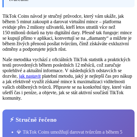
TikTok Coins návod je stručný průvodce, který vám ukáže, jak
během 5 minut zakoupit a darovat virtuální mince – platforma
eviduje přes 2 miliony uživatelů, kteří letos utratili více než
150 milionů dolarů na tyto digitální dary. Přesně tak funguje: mince
se kupují přímo v aplikaci, konvertují se na „diamanty“ a můžete je
během živých přenosů posílat tvůrcům, čímž získáváte exkluzivní
odměny a podporujete jejich růst.
Naše metodika vychází z oficiálních TikTok statistik a praktických
testů provedených během posledních 12 měsíců, což zaručuje
spolehlivé a aktuální informace. V následujících odstavcích se
dozvíte,
jak nastavit
platební metodu, jaký je nejlepší čas pro nákup
a jak efektivně využít získané mince k maximalizaci viditelnosti
vašich oblíbených tvůrců. Připravte se na konkrétní tipy, které vám
ušetří čas i peníze, a objevte, jak se stát aktivní součástí TikTok
komunity.
⚡ Stručně řečeno
💎 TikTok Coins umožňují darovat tvůrcům a během 5