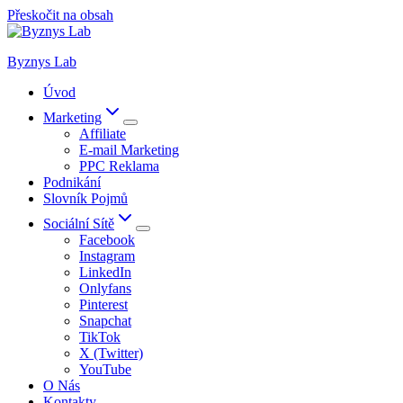
Přeskočit na obsah
Byznys Lab
Úvod
Marketing
Affiliate
E-mail Marketing
PPC Reklama
Podnikání
Slovník Pojmů
Sociální Sítě
Facebook
Instagram
LinkedIn
Onlyfans
Pinterest
Snapchat
TikTok
X (Twitter)
YouTube
O Nás
Kontakty