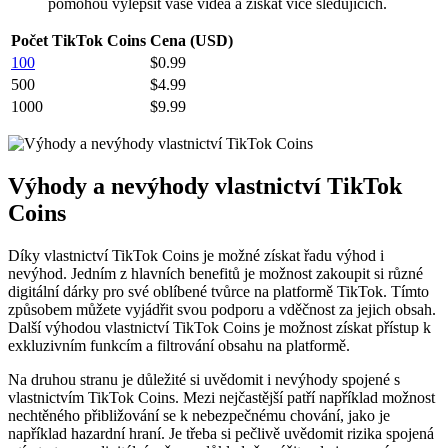
pomohou vylepšit vaše videa a získat více sledujících.
Počet TikTok Coins
Cena (USD)
100
$0.99
500
$4.99
1000
$9.99
Výhody a nevýhody vlastnictví TikTok
Coins
Díky vlastnictví TikTok Coins je možné získat řadu výhod i
nevýhod. Jedním z hlavních benefitů je možnost zakoupit si různé
digitální dárky pro své oblíbené tvůrce na platformě TikTok. Tímto
způsobem můžete vyjádřit svou podporu a vděčnost za jejich obsah.
Další výhodou vlastnictví TikTok Coins je možnost získat přístup k
exkluzivním funkcím a filtrování obsahu na platformě.
Na druhou stranu je důležité si uvědomit i nevýhody spojené s
vlastnictvím TikTok Coins. Mezi nejčastější patří například možnost
nechtěného přibližování se k nebezpečnému chování, jako je
například hazardní hraní. Je třeba si pečlivě uvědomit rizika spojená