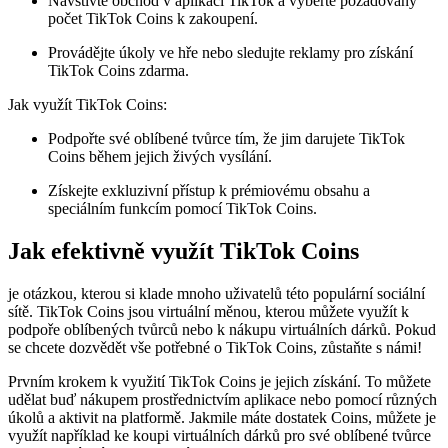
Navštivte obchod v aplikaci TikTok a vyberte požadovaný
počet TikTok Coins k zakoupení.
Provádějte úkoly ve hře nebo sledujte reklamy pro získání
TikTok Coins zdarma.
Jak využít TikTok Coins:
Podpořte své oblíbené tvůrce tím, že jim darujete TikTok
Coins během jejich živých vysílání.
Získejte exkluzivní přístup k prémiovému obsahu a
speciálním funkcím pomocí TikTok Coins.
Jak efektivně využít TikTok Coins
je otázkou, kterou si klade mnoho uživatelů této populární sociální
sítě. TikTok Coins jsou virtuální měnou, kterou můžete využít k
podpoře oblíbených tvůrců nebo k nákupu virtuálních dárků. Pokud
se chcete dozvědět vše potřebné o TikTok Coins, zůstaňte s námi!
Prvním krokem k využití TikTok Coins je jejich získání. To můžete
udělat buď nákupem prostřednictvím aplikace nebo pomocí různých
úkolů a aktivit na platformě. Jakmile máte dostatek Coins, můžete je
využít například ke koupi virtuálních dárků pro své oblíbené tvůrce