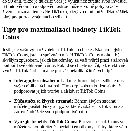
do 90 dnů, takže je důležité včas je využít než ztratíte svou investici.
S tímto vědomím a odpovědností se můžete volně pohybovat v
živém a rozmanitém světě TikToku, který z coinů může dělat zážitek
plný podpory a vzájemného sdílení.
Tipy pro maximalizaci hodnoty TikTok
Coins
Jestli jste vášnivým uživatelem TikToku a chcete získat co nejvíce
TikTok Coins, jste na správném místě! TikTok Coins mohou být
skvělým způsobem, jak získat odměny za vaši tvůrčí práci a zároveň
podpořit své oblíbené tvůrce. Pokud se chcete naučit, jak efektivně
využít TikTok Coins, máme pro vás několik užitečných tipů:
Interagujte s obsahem:
Lajkujte, komentujte a sdílejte obsah
svých oblíbených tvůrců. Tímto způsobem budete aktivně
podporovat jejich tvorbu a získávat TikTok Coins.
Zúčastněte se živých streamů:
Během živých streamů
můžete posílat dárky a tipy, za které získáte TikTok Coins a
zároveň ukážete svou podporu tvůrcům.
Využijte benefity TikTok Coins:
Pro své TikTok Coins si
můžete zakoupit různé speciální emotikony a filtry, které vám