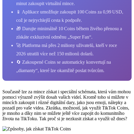
minut zakoupit virtuální mince.
📱 Aplikace umožňuje zakoupit 100 Coins za 0,99 USD,
což je nejrychlejší cesta k podpoře.
🎁 Darujte minimálně 10 Coins během živého přenosu a
získáte exkluzivní odměnu „Super Fan“.
🚀 Platforma má přes 2 miliony uživatelů, kteří v roce
2026 utratili více než 150 milionů dolarů.
🔄 Zakoupené Coins se automaticky konvertují na
„diamanty“, které lze okamžitě poslat tvůrcům.
Současně lze za mince získat i speciální schémata, která vám mohou
pomoci výrazně zvýšit dosah vašich videí. Kromě toho si můžete v
mincích zakoupit i různé digitální dary, jako jsou emoji, nálepky a
pozadí pro vaše videa. Zkrátka, možností, jak využít TikTok Coins,
je mnoho a díky nim se můžete ještě více zapojit do komunitního
života na TikToku. Tak proč si je nezkusit získat a využít už dnes?