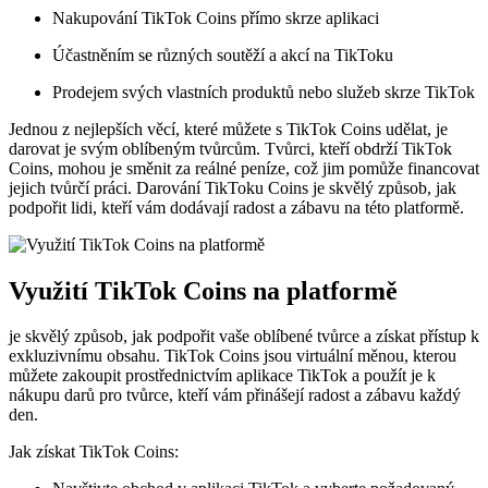
Nakupování TikTok Coins přímo skrze aplikaci
Účastněním se různých soutěží a akcí na TikToku
Prodejem svých vlastních produktů nebo služeb skrze TikTok
Jednou z nejlepších věcí, které můžete s TikTok Coins udělat, je
darovat je svým oblíbeným tvůrcům. Tvůrci, kteří obdrží TikTok
Coins, mohou je směnit za reálné peníze, což jim pomůže financovat
jejich tvůrčí práci. Darování TikToku Coins je skvělý způsob, jak
podpořit lidi, kteří vám dodávají radost a zábavu na této platformě.
Využití TikTok Coins na platformě
je skvělý způsob, jak podpořit vaše oblíbené tvůrce a získat přístup k
exkluzivnímu obsahu. TikTok Coins jsou virtuální měnou, kterou
můžete zakoupit prostřednictvím aplikace TikTok a použít je k
nákupu darů pro tvůrce, kteří vám přinášejí radost a zábavu každý
den.
Jak získat TikTok Coins: