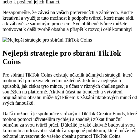
nebo k posílení jejich financí.
Nezapomeňte, že závisí na vašich preferencích a záměrech. Buďte
kreativní a využijte tuto možnost k podpoře tvůrců, které máte rádi,
a k zábavě se samotným procesem. Své oblíbené tvůrce můžete
motivovat k další tvorbě obsahu a přispět k rozvoji celé komunity!
Nejlepší strategie pro sbírání TikTok
Coins
Pro sbírání TikTok Coins existuje několik účinných strategií, které
mohou být pro uživatele velmi užitečné. Jedním z nejlepších
způsobů, jak získat tyto mince, je účast v různých challengech a
soutěžích na platformě. Aktivní účast na trendech a vytváření
originálního obsahu může být klíčem k získání tiktokových mincí od
svých fanoušků.
Další možností je spolupráce s různými TikTok Creator Funds, které
mohou pomoci uživatelům rychleji a snadněji získat finanční
odměnu za svou tvůrčí práci. Důležité je také aktivně budovat svou
komunitu a udržovat si stabilní a zapojené publikum, které může být
ochotné investovat do vašeho obsahu pomocí TikTok Coins.