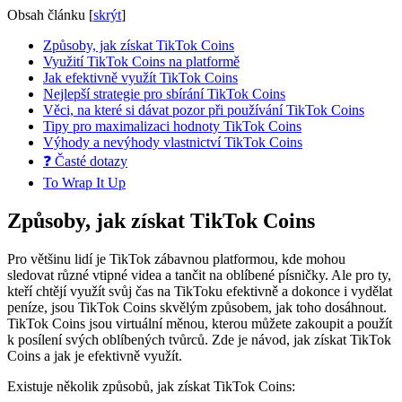
Obsah článku
[
skrýt
]
Způsoby, jak získat TikTok Coins
Využití TikTok Coins na platformě
Jak efektivně využít TikTok Coins
Nejlepší strategie pro sbírání TikTok Coins
Věci, na které si dávat pozor při používání TikTok Coins
Tipy pro maximalizaci hodnoty TikTok Coins
Výhody a nevýhody vlastnictví TikTok Coins
❓ Časté dotazy
To Wrap It Up
Způsoby, jak získat TikTok Coins
Pro většinu lidí je TikTok zábavnou platformou, kde mohou
sledovat různé vtipné videa a tančit na oblíbené písničky. Ale pro ty,
kteří chtějí využít svůj čas na TikToku efektivně a dokonce i vydělat
peníze, jsou TikTok Coins skvělým způsobem, jak toho dosáhnout.
TikTok Coins jsou virtuální měnou, kterou můžete zakoupit a použít
k posílení svých oblíbených tvůrců. Zde je návod, jak získat TikTok
Coins a jak je efektivně využít.
Existuje několik způsobů, jak získat TikTok Coins: