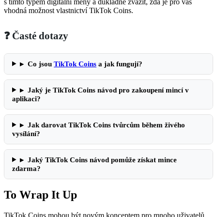
s tímto typem digitální měny a důkladně zvážit, zda je pro vás
vhodná možnost vlastnictví TikTok Coins.
❓ Časté dotazy
▸
Co jsou
TikTok Coins
a jak fungují?
▸
Jaký je TikTok Coins návod pro zakoupení mincí v
aplikaci?
▸
Jak darovat TikTok Coins tvůrcům během živého
vysílání?
▸
Jaký TikTok Coins návod pomůže získat mince
zdarma?
To Wrap It Up
TikTok Coins mohou být novým konceptem pro mnoho uživatelů,