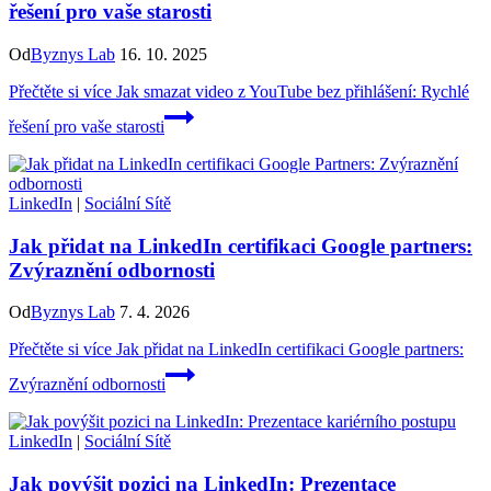
řešení pro vaše starosti
Od
Byznys Lab
16. 10. 2025
Přečtěte si více
Jak smazat video z YouTube bez přihlášení: Rychlé
řešení pro vaše starosti
LinkedIn
|
Sociální Sítě
Jak přidat na LinkedIn certifikaci Google partners:
Zvýraznění odbornosti
Od
Byznys Lab
7. 4. 2026
Přečtěte si více
Jak přidat na LinkedIn certifikaci Google partners:
Zvýraznění odbornosti
LinkedIn
|
Sociální Sítě
Jak povýšit pozici na LinkedIn: Prezentace