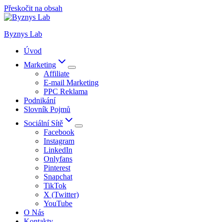
Přeskočit na obsah
Byznys Lab
Úvod
Marketing
Affiliate
E-mail Marketing
PPC Reklama
Podnikání
Slovník Pojmů
Sociální Sítě
Facebook
Instagram
LinkedIn
Onlyfans
Pinterest
Snapchat
TikTok
X (Twitter)
YouTube
O Nás
Kontakty