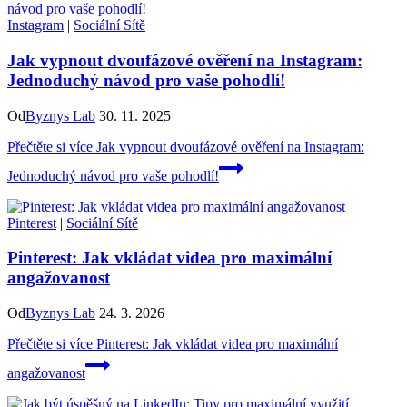
Instagram
|
Sociální Sítě
Jak vypnout dvoufázové ověření na Instagram:
Jednoduchý návod pro vaše pohodlí!
Od
Byznys Lab
30. 11. 2025
Přečtěte si více
Jak vypnout dvoufázové ověření na Instagram:
Jednoduchý návod pro vaše pohodlí!
Pinterest
|
Sociální Sítě
Pinterest: Jak vkládat videa pro maximální
angažovanost
Od
Byznys Lab
24. 3. 2026
Přečtěte si více
Pinterest: Jak vkládat videa pro maximální
angažovanost