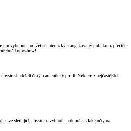
se jim vyhnout a udržet si autentický a angažovaný publikum, přečtěte
 potřebné know-how!
byste si udrželi čistý a autentický profil. Některé z nejčastějších
jte své sledující, abyste se vyhnuli spolupráci s fake účty na