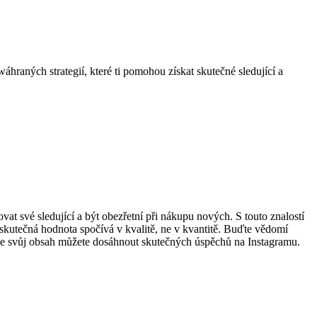
áhraných strategií, které ti pomohou získat skutečné sledující a
vat své sledující a být obezřetní při nákupu nových. S touto znalostí
skutečná hodnota spočívá v kvalitě, ne v kvantitě. Buďte vědomí
a ve svůj obsah můžete dosáhnout skutečných úspěchů na Instagramu.