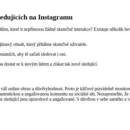
sledujících na Instagramu
lům, které ti nepřinesou žádné skutečné interakce? Existuje několik bew
ajímavý obsah, který přitáhne skutečné uživatele.
statních, aby tě začali sledovat i oni.
u dostat se k novým lidem a získat tak nové sledující.
 váš online obraz a důvěryhodnost. Proto je klíčové pravidelně monitoro
autentickou a angažovanou komunitu na sociální síti. Nezapomeňte, že 
 vaše sledující jsou opravdové a angažované. S důvěrou v sebe samého 