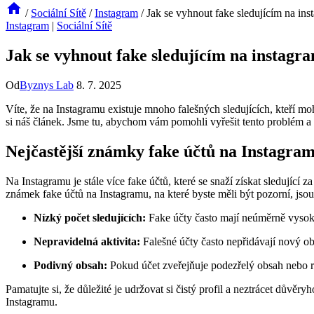
/
Sociální Sítě
/
Instagram
/
Jak se vyhnout fake sledujícím na in
Instagram
|
Sociální Sítě
Jak se vyhnout fake sledujícím na instagr
Od
Byznys Lab
8. 7. 2025
Víte, že na Instagramu existuje mnoho falešných sledujících, kteří mo
si náš článek. Jsme tu, abychom vám pomohli vyřešit tento problém 
Nejčastější známky fake účtů na Instagra
Na Instagramu je stále více fake účtů, které se snaží získat sledující 
známek fake účtů na Instagramu, na které byste měli být pozorní, jsou
Nízký počet sledujících:
Fake účty často mají neúměrně vysok
Nepravidelná aktivita:
Falešné účty často nepřidávají nový obs
Podivný obsah:
Pokud účet zveřejňuje podezřelý obsah nebo r
Pamatujte si, že důležité je udržovat si čistý profil a neztrácet důvěr
Instagramu.