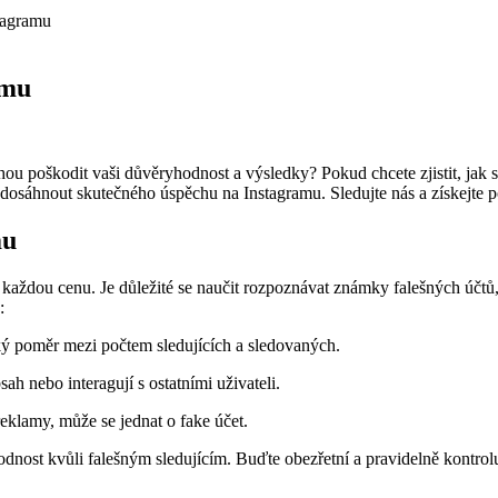
stagramu
amu
hou poškodit vaši důvěryhodnost a výsledky? Pokud chcete zjistit, jak 
a dosáhnout skutečného úspěchu na Instagramu. Sledujte nás a získejte
mu
za každou cenu. Je důležité se naučit rozpoznávat známky falešných účtů, a
:
ý poměr mezi počtem sledujících a sledovaných.
ah nebo interagují s ostatními uživateli.
eklamy, může se jednat o fake účet.
yhodnost kvůli falešným sledujícím. Buďte obezřetní a pravidelně kontrolu