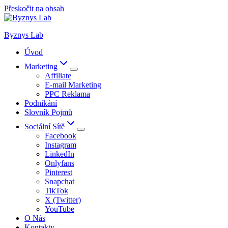
Přeskočit na obsah
Byznys Lab
Úvod
Marketing
Affiliate
E-mail Marketing
PPC Reklama
Podnikání
Slovník Pojmů
Sociální Sítě
Facebook
Instagram
LinkedIn
Onlyfans
Pinterest
Snapchat
TikTok
X (Twitter)
YouTube
O Nás
Kontakty