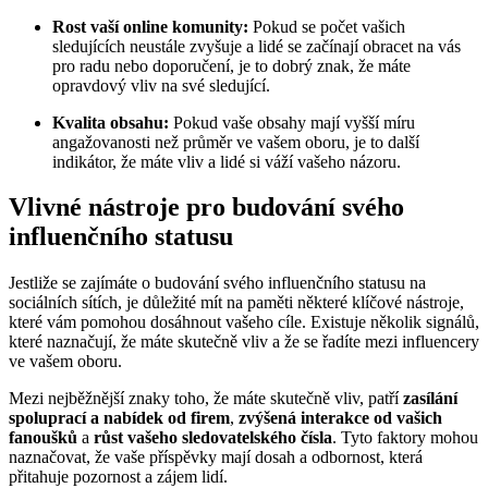
Rost vaší online komunity:
Pokud se počet vašich
sledujících neustále zvyšuje a lidé se začínají obracet na vás
pro radu nebo doporučení, je to dobrý znak, že máte
opravdový vliv na své sledující.
Kvalita obsahu:
Pokud vaše obsahy mají vyšší míru
angažovanosti než průměr ve vašem oboru, je to další
indikátor, že máte vliv a lidé si váží vašeho názoru.
Vlivné nástroje pro budování svého
influenčního statusu
Jestliže se zajímáte o budování svého influenčního statusu na
sociálních sítích, je důležité mít na paměti některé klíčové nástroje,
které vám pomohou dosáhnout vašeho cíle. Existuje několik signálů,
které naznačují, že máte skutečně vliv a že se řadíte mezi influencery
ve vašem oboru.
Mezi nejběžnější znaky toho, že máte skutečně vliv, patří
zasílání
spoluprací a nabídek od firem
,
zvýšená interakce od vašich
fanoušků
a
růst vašeho sledovatelského čísla
. Tyto faktory mohou
naznačovat, že vaše příspěvky mají dosah a odbornost, která
přitahuje pozornost a zájem lidí.