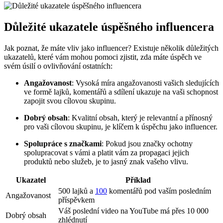
Důležité ukazatele úspěšného influencera
Jak poznat, že máte vliv jako influencer? Existuje několik důležitých
ukazatelů, které vám mohou pomoci zjistit, zda máte úspěch ve
svém úsilí o ovlivňování ostatních:
Angažovanost
: Vysoká míra angažovanosti vašich sledujících
ve formě lajků, komentářů a sdílení ukazuje na vaši schopnost
zapojit svou cílovou skupinu.
Dobrý obsah
: Kvalitní obsah, který je relevantní a přínosný
pro vaši cílovou skupinu, je klíčem k úspěchu jako influencer.
Spolupráce s značkami
: Pokud jsou značky ochotny
spolupracovat s vámi a platit vám za propagaci jejich
produktů nebo služeb, je to jasný znak vašeho vlivu.
Ukazatel
Příklad
500 lajků a
100
komentářů pod vaším posledním
Angažovanost
příspěvkem
Váš poslední video na YouTube má přes 10 000
Dobrý obsah
zhlédnutí