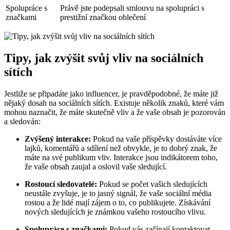
Spolupráce s
Právě jste podepsali smlouvu na spolupráci s
značkami
prestižní značkou oblečení
Tipy, jak zvýšit svůj vliv na sociálních
sítích
Jestliže se připadáte jako influencer, je pravděpodobné, že máte již
nějaký dosah na sociálních sítích. Existuje několik znaků, které vám
mohou naznačit, že máte skutečně vliv a že vaše obsah je pozorován
a sledován:
Zvýšený interakce:
Pokud na vaše příspěvky dostáváte více
lajků, komentářů a sdílení než obvykle, je to dobrý znak, že
máte na své publikum vliv. Interakce jsou indikátorem toho,
že vaše obsah zaujal a oslovil vaše sledující.
Rostoucí sledovatelé:
Pokud se počet vašich sledujících
neustále zvyšuje, je to jasný signál, že vaše sociální média
rostou a že lidé mají zájem o to, co publikujete. Získávání
nových sledujících je známkou vašeho rostoucího vlivu.
Spolupráce s značkami:
Pokud vás začínají kontaktovat