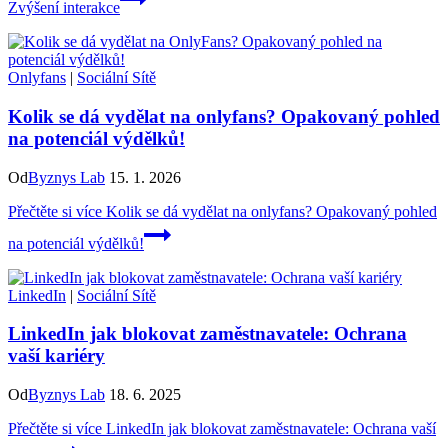
Zvýšení interakce
Onlyfans
|
Sociální Sítě
Kolik se dá vydělat na onlyfans? Opakovaný pohled
na potenciál výdělků!
Od
Byznys Lab
15. 1. 2026
Přečtěte si více
Kolik se dá vydělat na onlyfans? Opakovaný pohled
na potenciál výdělků!
LinkedIn
|
Sociální Sítě
LinkedIn jak blokovat zaměstnavatele: Ochrana
vaší kariéry
Od
Byznys Lab
18. 6. 2025
Přečtěte si více
LinkedIn jak blokovat zaměstnavatele: Ochrana vaší