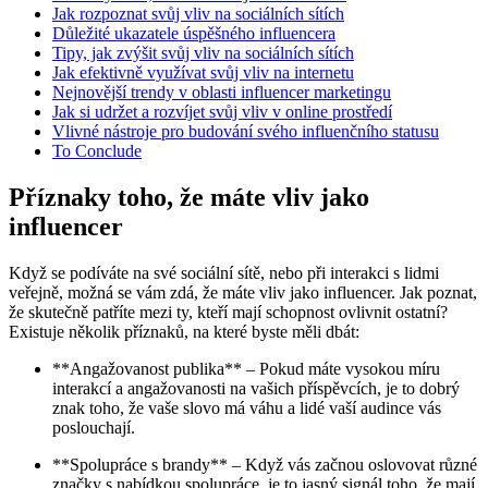
Jak rozpoznat svůj vliv na sociálních sítích
Důležité ukazatele úspěšného influencera
Tipy, jak zvýšit svůj vliv na sociálních sítích
Jak efektivně využívat svůj vliv na internetu
Nejnovější trendy v oblasti influencer marketingu
Jak si udržet a rozvíjet svůj vliv v online prostředí
Vlivné nástroje pro budování svého influenčního statusu
To Conclude
Příznaky toho, že máte vliv jako
influencer
Když se podíváte na své sociální sítě, nebo při interakci s lidmi
veřejně, možná se vám zdá, že máte vliv jako influencer. Jak poznat,
že skutečně patříte mezi ty, kteří mají schopnost ovlivnit ostatní?
Existuje několik příznaků, na které byste měli dbát:
**Angažovanost publika** – Pokud máte vysokou míru
interakcí a angažovanosti na vašich příspěvcích, je to dobrý
znak toho, že vaše slovo má váhu a lidé vaší audince vás
poslouchají.
**Spolupráce s brandy** – Když vás začnou oslovovat různé
značky s nabídkou spolupráce, je to jasný signál toho, že mají