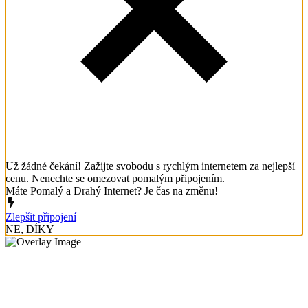
Už žádné čekání! Zažijte svobodu s rychlým internetem za nejlepší
cenu. Nenechte se omezovat pomalým připojením.
Máte Pomalý a Drahý Internet? Je čas na změnu!
Zlepšit připojení
NE, DÍKY