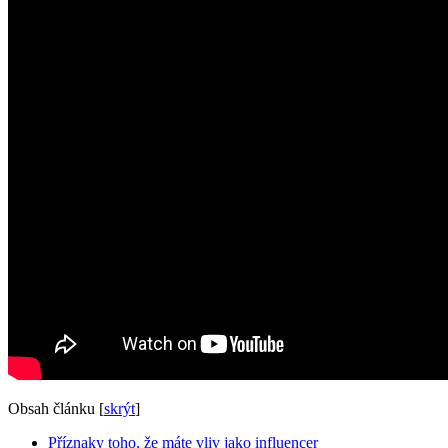
Obsah článku
[
skrýt
]
Příznaky toho, že máte vliv jako influencer