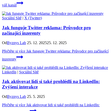
váš kanál
Sociální Sítě
|
X (Twitter)
Jak funguje Twitter reklama: Průvodce pro
začínající inzerenty
Od
Byznys Lab
25. 12. 2025
25. 12. 2025
Přečtěte si více
Jak funguje Twitter reklama: Průvodce pro začínající
inzerenty
LinkedIn
|
Sociální Sítě
Jak aktivovat lidi si také prohlédli na LinkedIn:
Zvýšení interakce
Od
Byznys Lab
25. 5. 2025
Přečtěte si více
Jak aktivovat lidi si také prohlédli na LinkedIn: