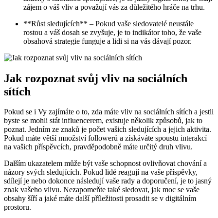
zájem o váš vliv a považují vás za důležitého hráče na trhu.
**Růst sledujících** – Pokud vaše sledovatelé neustále
rostou a váš dosah se zvyšuje, je to indikátor toho, že vaše
obsahová strategie funguje a lidi si na vás dávají pozor.
Jak rozpoznat svůj vliv na sociálních
sítích
Pokud se i Vy zajímáte o to, zda máte vliv na sociálních sítích a jestli
byste se mohli stát influencerem, existuje několik způsobů, jak to
poznat. Jedním ze znaků je počet vašich sledujících a jejich aktivita.
Pokud máte větší množství followerů a získáváte spoustu interakcí
na vašich příspěvcích, pravděpodobně máte určitý druh vlivu.
Dalším ukazatelem může být vaše schopnost ovlivňovat chování a
názory svých sledujících. Pokud lidé reagují na vaše příspěvky,
sdílejí je nebo dokonce následují vaše rady a doporučení, je to jasný
znak vašeho vlivu. Nezapomeňte také sledovat, jak moc se vaše
obsahy šíří a jaké máte další příležitosti prosadit se v digitálním
prostoru.