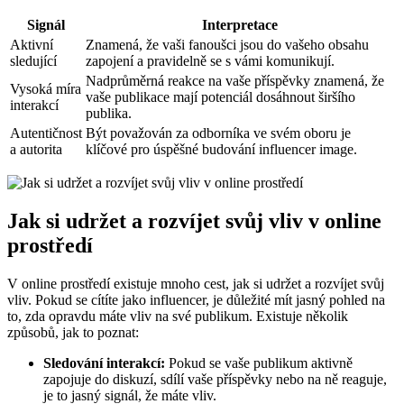
Signál
Interpretace
Aktivní
Znamená, že vaši fanoušci jsou do vašeho obsahu
sledující
zapojení a pravidelně se s vámi komunikují.
Nadprůměrná reakce na vaše příspěvky znamená, že
Vysoká míra
vaše publikace mají potenciál dosáhnout širšího
interakcí
publika.
Autentičnost
Být považován za odborníka ve svém oboru je
a autorita
klíčové pro úspěšné budování influencer image.
Jak si udržet a rozvíjet svůj vliv v online
prostředí
V online prostředí existuje mnoho cest, jak si udržet a rozvíjet svůj
vliv. Pokud se cítíte jako influencer, je důležité mít jasný pohled na
to, zda opravdu máte vliv na své publikum. Existuje několik
způsobů, jak to poznat:
Sledování interakcí:
Pokud se vaše publikum aktivně
zapojuje do diskuzí, sdílí vaše příspěvky nebo na ně reaguje,
je to jasný signál, že máte vliv.