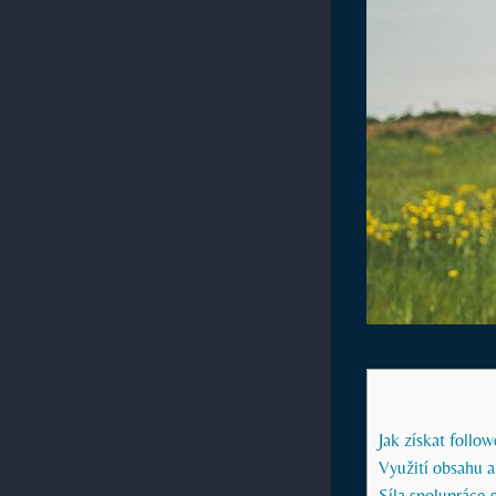
Jak získat follo
Využití obsahu a
Síla spolupráce 