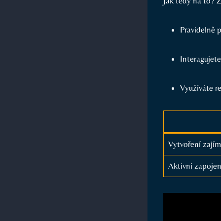
Jak tedy na to? Z
Pravidelně p
Interagujete
Využíváte r
Vytvoření zajím
Aktivní zapojen