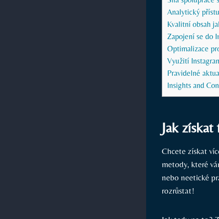
Analytický příst
Kvalitní obsah ja
Zapojení se do I
Optimalizace prof
Využití Instagram
Pravidelné aktual
Insights and Con
Jak získat
Chcete získat ví
metody, které vá
nebo neetické pra
rozrůstat!