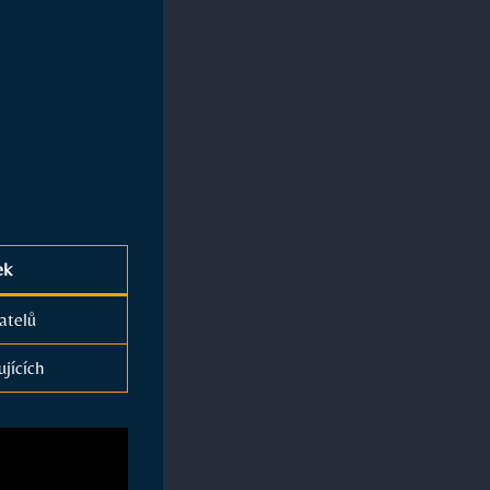
ek
atelů
jících