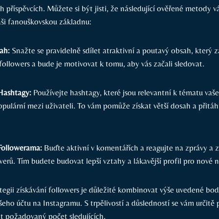
ch příspěvcích. Můžete si být jisti, že následující ověřené metod
 vaši fanouškovskou základnu:
ah:
Snažte se pravidelně sdílet atraktivní a poutavý obsah, který 
followers a bude je motivovat k tomu, aby vás začali sledovat.
Hashtagy:
Používejte hashtagy, které jsou relevantní k tématu vaš
opulární mezi uživateli. To vám pomůže získat větší dosah a přitá
 Followerama:
Buďte aktivní v komentářích a reagujte na zprávy a
werů. Tím budete budovat lepší vztahy a lákavější profil pro nové 
ategii získávání followers je důležité kombinovat výše uvedené bod
šeho účtu na Instagramu. S trpělivostí a důsledností se vám určit
kat požadovaný počet sledujících.