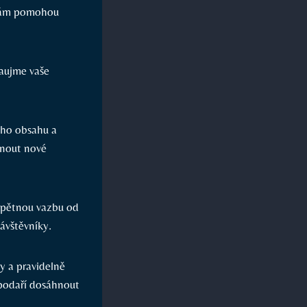
y vám pomohou
zaujme vaše
eho obsahu a
hnout nové
 zpětnou vazbu od
návštěvníky.
y a pravidelně
ě podaří dosáhnout