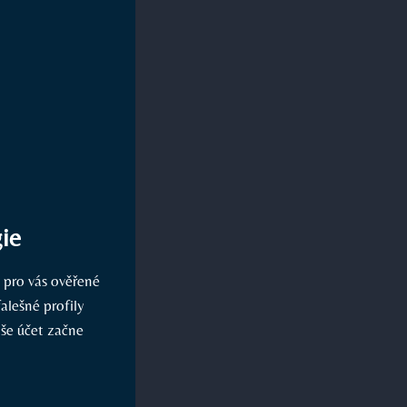
gie
 pro vás ověřené
alešné profily
aše účet začne