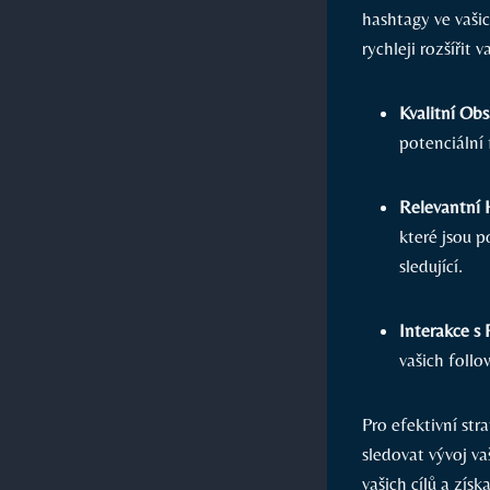
hashtagy ve vaši
rychleji rozšířit
Kvalitní Obs
potenciální 
Relevantní 
které jsou p
sledující.
Interakce s
vašich follo
Pro efektivní str
sledovat vývoj va
vašich cílů a zís