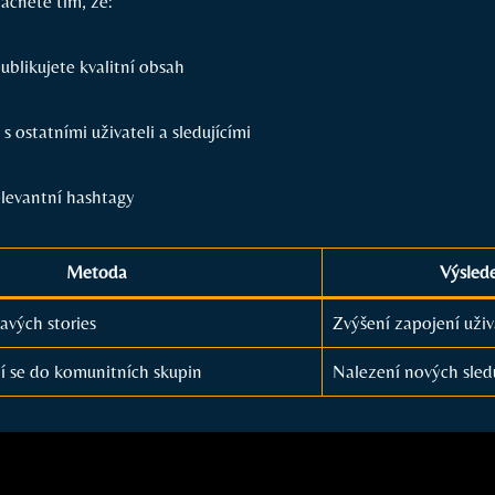
ačněte tím, že:
ublikujete kvalitní obsah
 s ostatními uživateli a sledujícími
elevantní hashtagy
Metoda
Výsled
avých stories
Zvýšení zapojení uživ
í se do komunitních skupin
Nalezení nových sledu