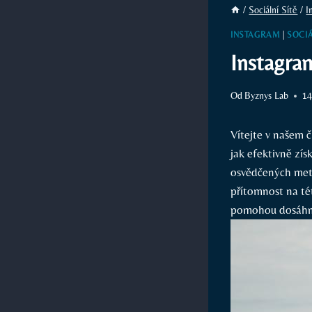
/
Sociální Sítě
/
I
INSTAGRAM
|
SOCIÁ
Instagra
Od
Byznys Lab
14
Vítejte v našem č
jak efektivně zís
osvědčených meto
přítomnost na tét
pomohou dosáhno