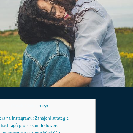
Obsah článku
[
skrýt
]
wers na Instagramu: Zahájení strategie
 hashtagů pro získání followers
s influencery a partnerskými účty