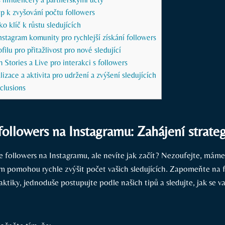
up k zvyšování počtu followers
ko klíč k růstu sledujících
nstagram komunity pro rychlejší získání followers
ilu pro přitažlivost pro nové sledující
 Stories a Live pro interakci s followers
izace a aktivita pro udržení a zvýšení sledujících
clusions
 followers na Instagramu: Zahájení strate
ce followers na Instagramu, ale nevíte jak začít? Nezoufejte, máme
m pomohou rychle zvýšit počet vašich sledujících. Zapomeňte na f
ktiky, jednoduše postupujte podle našich tipů a sledujte, jak se v