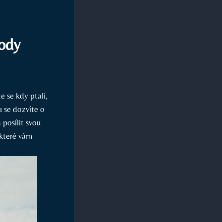
tody
e se kdy ptali,
u se dozvíte o
posílit svou
 které vám