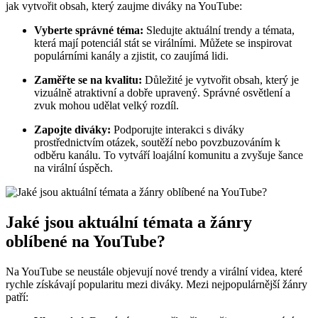
jak vytvořit obsah, který zaujme diváky na YouTube:
Vyberte správné téma:
Sledujte aktuální trendy a témata,
která mají potenciál stát se virálními. Můžete se inspirovat
populárními kanály a zjistit, co zaujímá lidi.
Zaměřte se na kvalitu:
Důležité je vytvořit obsah, který je
vizuálně atraktivní a dobře upravený. Správné osvětlení a
zvuk mohou udělat velký rozdíl.
Zapojte diváky:
Podporujte interakci s diváky
prostřednictvím otázek, soutěží nebo povzbuzováním k
odběru kanálu. To vytváří loajální komunitu a zvyšuje šance
na virální úspěch.
Jaké jsou aktuální témata a žánry
oblíbené na YouTube?
Na YouTube se neustále objevují nové trendy a virální videa, které
rychle získávají popularitu mezi diváky. Mezi nejpopulárnější žánry
patří: