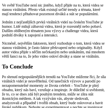
Ve světě YouTube není nic jistého, když přijde na to, která videa se
stanou virálními. Přesto však existují určité trendy a témata, které
mají tendenci přitahovat pozornost diváků a stát se populárními.
Jedním z nejčastějších prvků virálních videí na českém YouTube je
humor. Lidé milují zábavná videa, která je rozesmějí nebo pobaví.
Dalším oblíbeným tématem jsou výzvy a challenge videa, která
podnítí diváky k zapojení a interakci.
Nicméně, největším faktorem, který rozhoduje o tom, která videa se
stanou virálními, je často faktor překvapení nebo originality. Když
autor videa přijde s něčím nečekaným nebo unikátním, má mnohem
větší šanci na to, že jeho video osloví diváky a stane se virálním.
To Conclude
Po shrnutí nejpopulárnějších trendů na YouTube můžeme říci, že síla
virálních videí je neuvěřitelná. Od tanečních výzvov a parodií po
nezapomenutelné momenty ze života celebrit – YouTube je plný
obsahu, který nás baví, vzrušuje a inspiruje. Je důležité si uvědomit,
že to, co se dnes zdá být pouhým trendem, může se zítra stát
ikonickým médiem. A tak vyzývám vás, abyste sledovali,
analyzovali a případně i tvořili obsah, který bude oslovovat a bavit
široké publikum. Nebojte se experimentovat a nechte se inspirovat