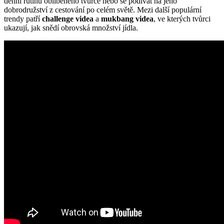
denní rutinu oblíbeného tvůrce nebo se podívat na jeho
dobrodružství z cestování po celém světě. Mezi další populární
trendy patří
challenge videa
a
mukbang videa
, ve kterých tvůrci
ukazují, jak snědí obrovská množství jídla.