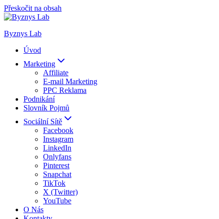
Přeskočit na obsah
Byznys Lab
Úvod
Marketing
Affiliate
E-mail Marketing
PPC Reklama
Podnikání
Slovník Pojmů
Sociální Sítě
Facebook
Instagram
LinkedIn
Onlyfans
Pinterest
Snapchat
TikTok
X (Twitter)
YouTube
O Nás
Kontakty