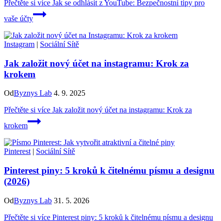
Přečtěte si více
Jak se odhlásit z YouTube: Bezpečnostní tipy pro
vaše účty
Instagram
|
Sociální Sítě
Jak založit nový účet na instagramu: Krok za
krokem
Od
Byznys Lab
4. 9. 2025
Přečtěte si více
Jak založit nový účet na instagramu: Krok za
krokem
Pinterest
|
Sociální Sítě
Pinterest piny: 5 kroků k čitelnému písmu a designu
(2026)
Od
Byznys Lab
31. 5. 2026
Přečtěte si více
Pinterest piny: 5 kroků k čitelnému písmu a designu