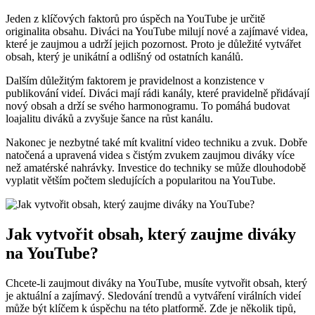
Jeden z klíčových faktorů pro úspěch na YouTube je určitě
originalita obsahu. Diváci na YouTube milují nové a zajímavé videa,
které je zaujmou a udrží jejich pozornost. Proto je důležité vytvářet
obsah, který je unikátní a odlišný od ostatních kanálů.
Dalším důležitým faktorem je pravidelnost a konzistence v
publikování videí. Diváci mají rádi kanály, které pravidelně přidávají
nový obsah a drží se svého harmonogramu. To pomáhá budovat
loajalitu diváků a zvyšuje šance na růst kanálu.
Nakonec je nezbytné také mít kvalitní video techniku a zvuk. Dobře
natočená a upravená videa s čistým zvukem zaujmou diváky více
než amatérské nahrávky. Investice do techniky se může dlouhodobě
vyplatit větším počtem sledujících a popularitou na YouTube.
Jak vytvořit obsah, který zaujme diváky
na YouTube?
Chcete-li zaujmout diváky na YouTube, musíte vytvořit obsah, který
je aktuální a zajímavý. Sledování trendů a vytváření virálních videí
může být klíčem k úspěchu na této platformě. Zde je několik tipů,