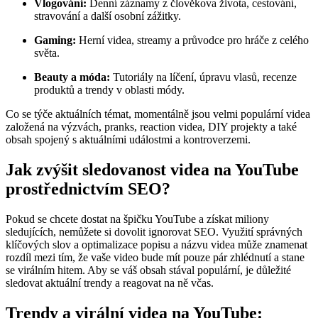
Vlogování:
Denní záznamy z člověkova života, cestování,
stravování a další osobní zážitky.
Gaming:
Herní videa, streamy a průvodce pro hráče z celého
světa.
Beauty a móda:
Tutoriály na líčení, úpravu vlasů, recenze
produktů a trendy v oblasti módy.
Co se týče aktuálních témat, momentálně jsou velmi populární videa
založená na výzvách, pranks, reaction videa, DIY projekty a také
obsah spojený s aktuálními událostmi a kontroverzemi.
Jak zvýšit sledovanost videa na YouTube
prostřednictvím SEO?
Pokud se chcete dostat na špičku YouTube a získat miliony
sledujících, nemůžete si dovolit ignorovat SEO. Využití správných
klíčových slov a optimalizace popisu a názvu videa může znamenat
rozdíl mezi tím, že vaše video bude mít pouze pár zhlédnutí a stane
se virálním hitem. Aby se váš obsah stával populární, je důležité
sledovat aktuální trendy a reagovat na ně včas.
Trendy a virální videa na YouTube: