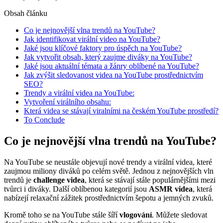
Obsah článku
Co je nejnovější vlna trendů na YouTube?
Jak identifikovat virální video na YouTube?
Jaké jsou klíčové faktory pro úspěch na YouTube?
Jak vytvořit obsah, který zaujme diváky na YouTube?
Jaké jsou aktuální témata a žánry oblíbené na YouTube?
Jak zvýšit sledovanost videa na YouTube prostřednictvím
SEO?
Trendy a virální videa na YouTube:
Vytvoření virálního obsahu:
Která videa se stávají viralními na českém YouTube prostředí?
To Conclude
Co je nejnovější vlna trendů na YouTube?
Na YouTube se neustále objevují nové trendy a virální videa, které
zaujmou miliony diváků po celém světě. Jednou z nejnovějších vln
trendů je
challenge videa
, která se stávají stále populárnějšími mezi
tvůrci i diváky. Další oblíbenou kategorií jsou
ASMR videa
, která
nabízejí relaxační zážitek prostřednictvím šepotu a jemných zvuků.
Kromě toho se na YouTube stále šíří
vlogování
. Můžete sledovat