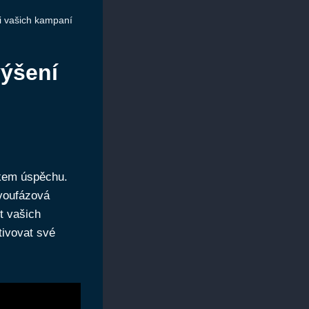
i vašich kampaní
výšení
vkem úspěchu.
dvoufázová
t vašich
tivovat své