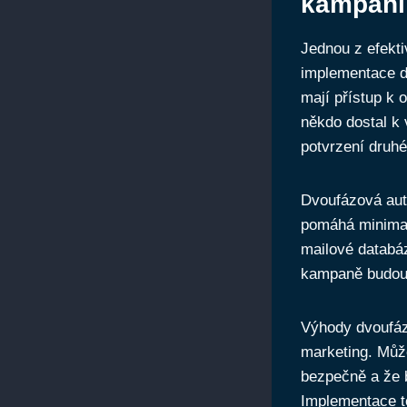
kampaní
Jednou z efekti
implementace d
mají přístup k 
někdo dostal k
potvrzení druhé
Dvoufázová aut
pomáhá minimali
mailové databáz
kampaně budou 
Výhody dvoufázo
marketing. Může
bezpečně a že 
Implementace t