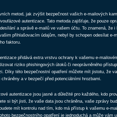
vních metod, jak zvýšit bezpečnost vašich e-mailových kam
voufázové autentizace. Tato metoda zajišťuje, že pouze op
odesílání a správě e-mailů ve vašem účtu. To znamená, že i
 vašim přihlašovacím údajům, nebyl by schopen odesílat e-m
ho faktoru.
entizace přidává extra vrstvu ochrany k vašemu e-mailové
zovat riziko phishingových útoků či neoprávněného přístup
i. Díky této bezpečnostní opatření můžete mít jistotu, že v
chráněny a v bezpečí před potenciálními hrozbami.
vé autentizace jsou jasné a důležité pro každého, kdo pro
te si být jisti, že vaše data jsou chráněna, vaše zprávy b
budete mít kontrolu nad tím, kdo má přístup k vašemu e-ma
ohoto bezpečnostního opatření je jednoduchá a může vám u