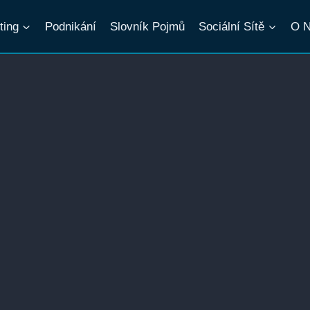
ting
Podnikání
Slovník Pojmů
Sociální Sítě
O 