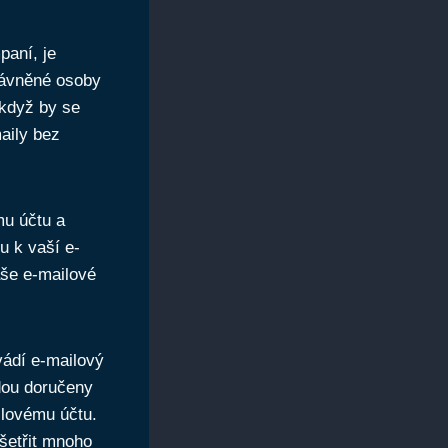
paní, je
rávněné osoby
 když by se
aily bez
mu účtu a
u k vaší e-
aše e-mailové
vádí e-mailový
udou doručeny
ilovému účtu.
šetřit mnoho