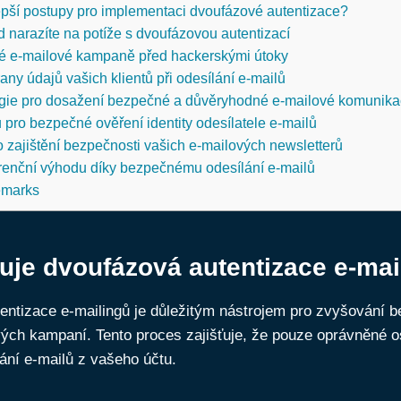
epší postupy pro implementaci dvoufázové autentizace?
d narazíte na potíže s dvoufázovou autentizací
é e-mailové kampaně před hackerskými útoky
any údajů vašich klientů při odesílání e-mailů
tegie pro dosažení bezpečné a důvěryhodné e-mailové komunik
ů pro bezpečné ověření identity odesílatele e-mailů
 zajištění bezpečnosti vašich e-mailových newsletterů
renční výhodu díky bezpečnému odesílání e-mailů
emarks
uje dvoufázová autentizace e-mai
entizace e-mailingů je důležitým nástrojem pro zvyšování b
vých kampaní. Tento proces zajišťuje, že pouze oprávněné 
lání e-mailů z vašeho účtu.