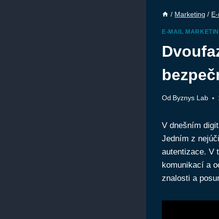
/
Marketing
/
E-
E-MAIL MARKETI
Dvoufaz
bezpeč
Od
Byznys Lab
V dnešním digi
Jedním z nejúč
autentizace. V 
komunikací a oc
znalosti a posu