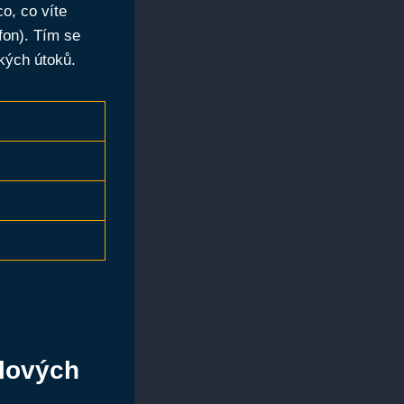
o, co víte
fon). Tím se
kých útoků.
ilových