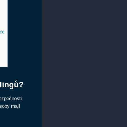
ace
lingů?
ezpečnosti
osoby mají