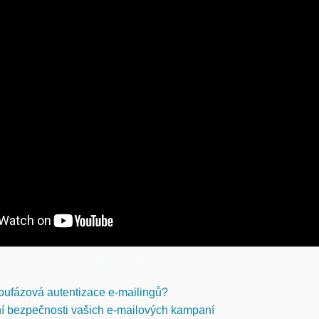
Obsah článku
oufázová autentizace e-mailingů?
í bezpečnosti vašich e-mailových kampaní