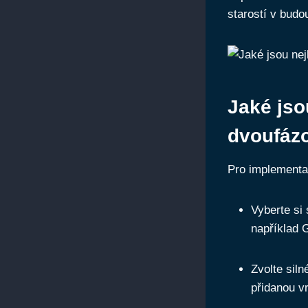
starostí v budo
Jaké jso
dvoufázo
Pro implementac
Vyberte si
například 
Zvolte siln
přidanou v