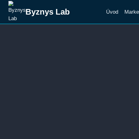
Přeskočit
Byznys Lab
Úvod
Marke
na
obsah