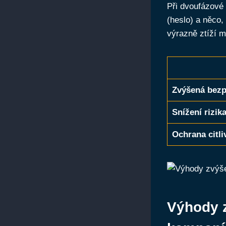
Při dvoufázové 
(heslo) a něco,
výrazně ztíží m
Zvýšená bezp
Snížení rizik
Ochrana citli
Výhody z