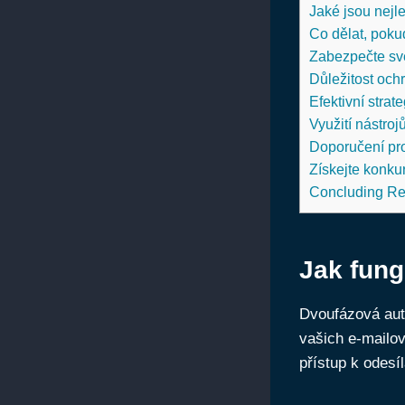
Jaké jsou nejl
Co dělat, poku
Zabezpečte sv
Důležitost ochr
Efektivní stra
Využití nástroj
Doporučení pro
Získejte konku
Concluding R
Jak fung
Dvoufázová aut
vašich e-mailo
přístup k odesí