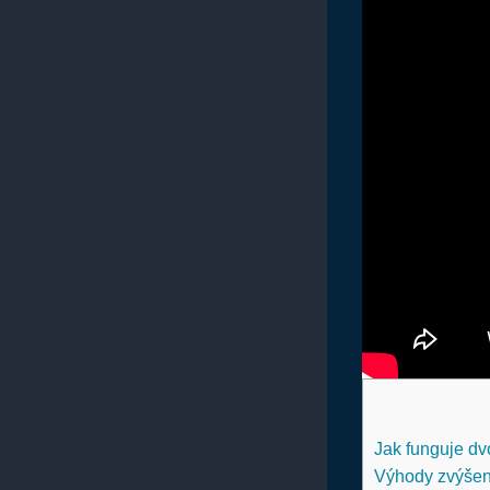
Jak funguje dv
Výhody zvýšen