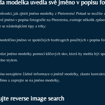
zda modelka uvedla své jméno v popisu fo
růvodci, jak zjistit jméno modelky z Pinterestu! Pokud se snažíte zj
é jméno v popisu fotografie na Pinterestu, existuje několik způso
e se následujícími tipy a triky:
modelčino jméno ve společných hashtagech použitých v popisu fot
edat jméno modelky pomocí klíčových slov, která by mohla být spoj
ebo stylem.
isu nenajdete žádné informace o jméně modelky, zkuste kontakt
přímo a zeptejte se na jméno modelky.
jte reverse image search