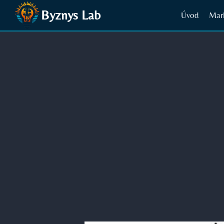
Přeskočit
Byznys Lab
Úvod
Mar
na
obsah