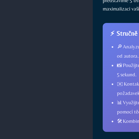
představíme 5 os
maximalizaci vaší
⚡ Stručně
🔎 Analyz
od autora.
📸 Použij
5 sekund.
✉️ Kontakt
požadavek
📊 Využijt
pomocí tě
🛠️ Kombin