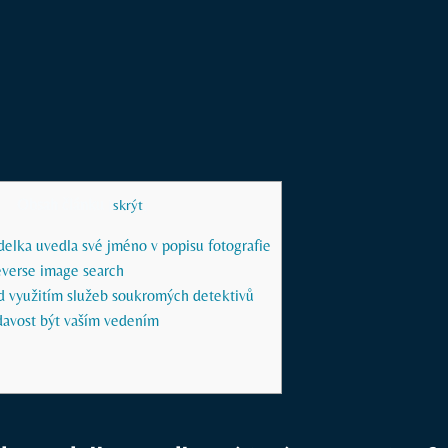
Obsah článku
[
skrýt
]
delka uvedla své jméno v popisu fotografie
verse image search
d využitím služeb soukromých detektivů
davost být vaším vedením