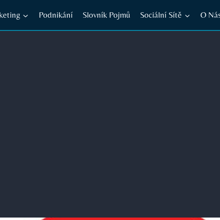
keting
Podnikání
Slovník Pojmů
Sociální Sítě
O Ná