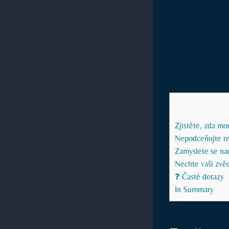
Zjistěte, zda mo
Nepodceňujte re
Zamyslete se na
Nechte vaši zvě
❓ Časté dotazy
In Summary