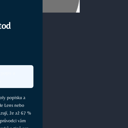
tod
 popis a
y.
ly popisku a
gle Lens nebo
zují, že až 67 %
 průvodci vám