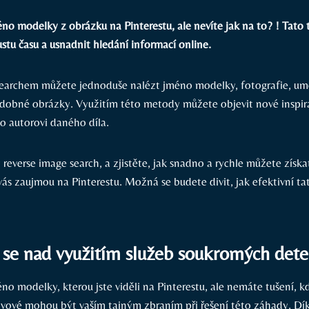
éno modelky z obrázku na Pinterestu, ale nevíte jak na to? ! Tato
stu času a usnadnit hledání informací online.
searchem můžete jednoduše nalézt jméno modelky, fotografie, um
dobné obrázky. Využitím této metody můžete objevit nové inspira
o autorovi daného díla.
reverse image search, a zjistěte, jak snadno a rychle můžete získ
vás zaujmou na Pinterestu. Možná se budete divit, jak efektivní t
se nad využitím služeb soukromých dete
éno modelky, kterou jste viděli na Pinterestu, ale nemáte tušení, k
vové mohou být vaším tajným zbraním při řešení této záhady. Dík