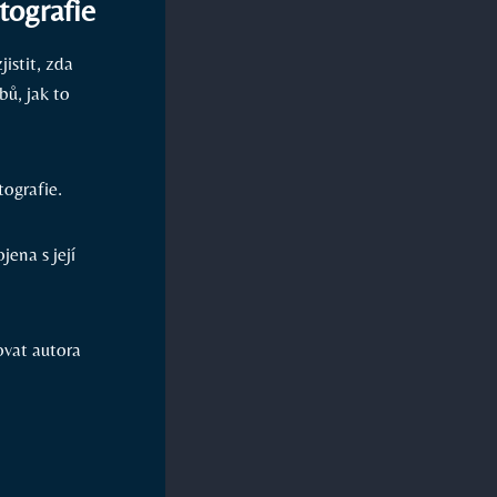
tografie
istit, zda
bů, jak to
ografie.
ena s její
ovat autora