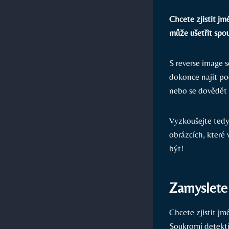
Chcete zjistit jm
může ušetřit spou
S reverse image 
dokonce najít po
nebo se dovědět 
Vyzkoušejte tedy 
obrázcích, které 
být!
Zamyslete 
Chcete zjistit jm
Soukromí detekti