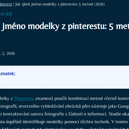
interest
/
Jak zjistit jméno modelky z pinterestu: 5 metod (2026)
NÍ SÍTĚ
it jméno modelky z pinterestu: 5 me
. 5. 2026
oznatek:
Jak zjistit jméno modelky z Pinterestu: podívejte se na
užijte reverzní vyhledávání obrázku a kontaktujte autora fotk
delky z
Pinterestu
znamená použít kombinaci metod včetně kontro
tografií, reverzního vyhledávání obrázků přes nástroje jako Goo
 kontaktování autora fotografie s žádostí o informaci. Studie uka
estu úspěšně identifikuje modelky pomocí těchto technik. V tomto