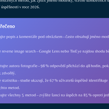
vědčených metod, jak zjistit jméno modelky, včetně konkrétních k
 úspěšnosti v roce 2026.
 řečeno
ujte popis a komentáře pod obrázkem – často obsahují jméno mod
te reverse image search – Google Lens nebo TinEye najdou shodu 
ujte autora fotografie – 98 % odpovědí přichází do 48 hodin, pok
 zdvořilý.
e statistiku – studie ukazují, že 67 % uživatelů úspěšně identifikuj
chto metod.
ujte všechny 5 metod – zvýšíte šanci na úspěch na 85 % oproti jed