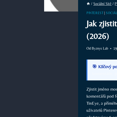
/
Sociální Sítě
/
P
PINTEREST
|
SOCIÁL
Jak zjist
(2026)
Od
Byznys Lab
19
🎯 Klíčový p
komentáře, po
Zjistit jméno mo
komentářů pod fo
TinEye, a přímého
uživatelů Pinter