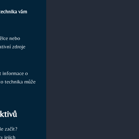
 technika vám
ělce nebo
tivní zdroje
at informace o
ato technika může
ktivů
de začít?
y jejich