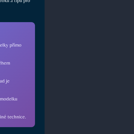
roků a tipů pro
elky přímo
během
ud je
e modelku
iné technice.