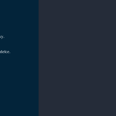
ky.
delce.