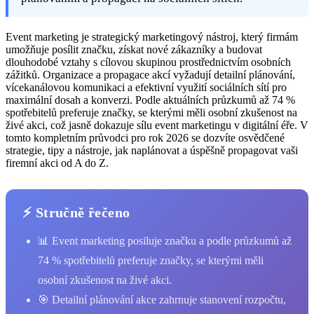
Event marketing je strategický marketingový nástroj, který firmám
umožňuje posílit značku, získat nové zákazníky a budovat
dlouhodobé vztahy s cílovou skupinou prostřednictvím osobních
zážitků. Organizace a propagace akcí vyžadují detailní plánování,
vícekanálovou komunikaci a efektivní využití sociálních sítí pro
maximální dosah a konverzi. Podle aktuálních průzkumů až 74 %
spotřebitelů preferuje značky, se kterými měli osobní zkušenost na
živé akci, což jasně dokazuje sílu event marketingu v digitální éře. V
tomto kompletním průvodci pro rok 2026 se dozvíte osvědčené
strategie, tipy a nástroje, jak naplánovat a úspěšně propagovat vaši
firemní akci od A do Z.
⚡ Stručně řečeno
📊 Event marketing posiluje značku a podle průzkumů až
74 % spotřebitelů preferuje značky, se kterými měli
osobní zkušenost na živé akci.
🎯 Detailní plánování akce zahrnuje stanovení rozpočtu,