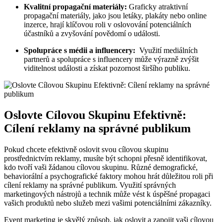
Kvalitní propagační materiály:
Graficky⁢ atraktivní‍
propagační materiály,⁤ jako jsou⁣ letáky, plakáty nebo online
inzerce, hrají klíčovou roli v oslovování potenciálních
účastníků a zvyšování povědomí o události.
Spolupráce s ⁤médii‌ a influencery:
‌ Využití mediálních
partnerů a spolupráce s⁤ influencery ⁤může výrazně‍ zvýšit
viditelnost události ‌a ⁣získat pozornost širšího publiku.
Oslovte Cílovou Skupinu Efektivně:
Cílení reklamy na správné publikum
Pokud ⁣chcete efektivně oslovit svou cílovou skupinu
prostřednictvím reklamy, musíte být schopni přesně ‌identifikovat,
kdo tvoří vaši ⁤žádanou cílovou ‌skupinu. Různé⁣ demografické,
behaviorální a psychografické faktory mohou⁢ hrát⁤ důležitou roli při
‌cílení reklamy na ‌správné publikum. ‌Využití správných
⁤marketingových ‍nástrojů a technik ​může vést ‍k úspěšné propagaci ​
vašich⁤ produktů‌ nebo služeb mezi‌ vašimi⁣ potenciálními‍ zákazníky.
Event marketing je skvělý způsob, jak ‌oslovit a zapojit vaši cílovou ​