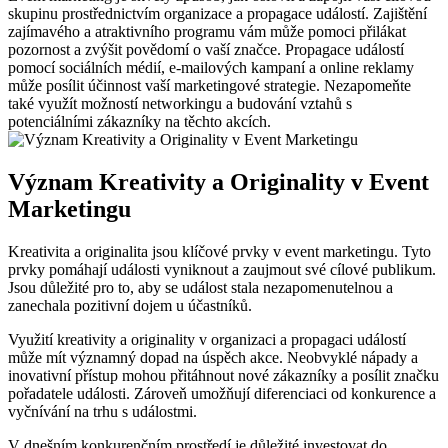
skupinu prostřednictvím organizace a propagace‍ událostí.⁢ Zajištění
zajímavého a​ atraktivního programu ⁤vám může pomoci přilákat⁣
pozornost a⁤ zvýšit povědomí⁢ o ⁤vaší značce. Propagace událostí
pomocí ⁢sociálních médií,‌ e-mailových ​kampaní a online ‌reklamy
může posílit účinnost vaší marketingové strategie. ⁤Nezapomeňte
také ‍využít možností networkingu a budování vztahů ​s
‌potenciálními zákazníky na těchto akcích.
Význam Kreativity ​a Originality v Event
‌Marketingu
Kreativita a​ originalita ‌jsou klíčové prvky v event marketingu. Tyto⁢
prvky pomáhají ⁣události vyniknout a zaujmout své cílové​ publikum.
Jsou‌ důležité ‌pro‌ to, aby se událost stala nezapomenutelnou a
zanechala pozitivní dojem‌ u účastníků.
Využití kreativity a originality v ‌organizaci a propagaci událostí
⁢může mít významný dopad na úspěch akce. Neobvyklé nápady⁢ a
inovativní⁣ přístup mohou přitáhnout nové zákazníky a posílit ‍značku⁣
pořadatele události.‍ Zároveň‍ umožňují diferenciaci​ od‌ konkurence a
vyčnívání ​na ‌trhu s událostmi.
V dnešním konkurenčním prostředí je důležité ⁣investovat do