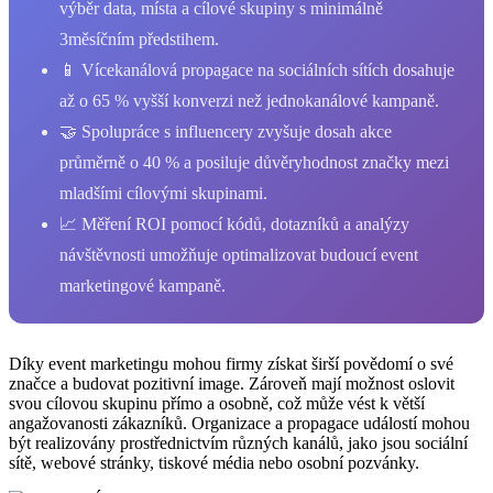
výběr data, místa a cílové skupiny s minimálně
3měsíčním předstihem.
📱 Vícekanálová propagace na sociálních sítích dosahuje
až o 65 % vyšší konverzi než jednokanálové kampaně.
🤝 Spolupráce s influencery zvyšuje dosah akce
průměrně o 40 % a posiluje důvěryhodnost značky mezi
mladšími cílovými skupinami.
📈 Měření ROI pomocí kódů, dotazníků a analýzy
návštěvnosti umožňuje optimalizovat budoucí event
marketingové kampaně.
Díky event marketingu mohou firmy získat širší povědomí o⁢ své
značce a ⁢budovat pozitivní ‍image. Zároveň ⁣mají možnost oslovit
svou cílovou ⁣skupinu přímo a osobně,‍ což‌ může vést k větší
angažovanosti zákazníků. Organizace a propagace ​událostí mohou
být realizovány prostřednictvím různých kanálů, jako jsou ⁤sociální
sítě, ⁤webové stránky, tiskové média nebo osobní pozvánky.