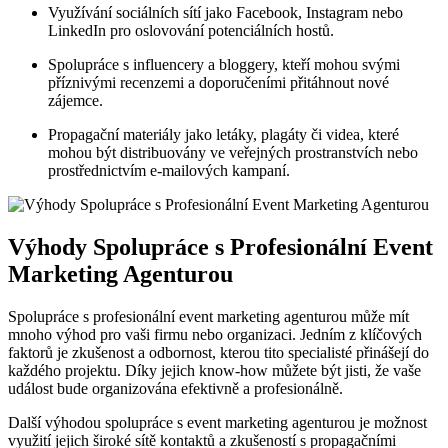
Využívání sociálních⁣ sítí jako ⁤Facebook, Instagram nebo
LinkedIn pro oslovování potenciálních hostů.
Spolupráce s influencery a bloggery,⁢ kteří​ mohou svými
příznivými recenzemi a ‍doporučeními přitáhnout nové
zájemce.
Propagační materiály​ jako letáky, plagáty či videa, které
mohou ‌být ‌distribuovány ​ve veřejných prostranstvích⁣ nebo
prostřednictvím e-mailových kampaní.
Výhody Spolupráce s Profesionální Event
Marketing Agenturou
Spolupráce‌ s ‍profesionální event marketing agenturou může mít
mnoho​ výhod ‍pro vaši firmu nebo organizaci. ⁣Jedním z‍ klíčových
faktorů je zkušenost ⁢a⁢ odbornost, kterou⁤ tito specialisté přinášejí do
každého projektu.⁣ Díky ‌jejich know-how můžete být⁢ jisti, že‌ vaše
⁢událost ‌bude organizována ⁣efektivně a profesionálně.
Další výhodou spolupráce s event marketing ‌agenturou je možnost‍
využití jejich široké sítě kontaktů a⁢ zkušeností s ⁤propagačními