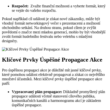
Rozpočet:
⁣ Zvažte finanční ⁢možnosti a vyberte formát,⁣ který ​
se vejde do vašeho rozpočtu.
Pokud například⁤ cíl události je získat nové zákazníky, ⁢může být
vhodný formát networkingový večer s prezentacemi a možností
obchodního setkání. Na druhou stranu, pokud cílem‍ je zvýšit
povědomí o značce mezi ⁢mladou generací, mohlo by ⁢být vhodnější
zvolit formát hudebního festivalu nebo ⁢veletrhu s mladými
designéry.
Klíčové Prvky Úspěšné Propagace⁢ Akce
Pro úspěšnou propagaci akce je důležité mít‌ jasné klíčové ‌prvky,
které⁢ pomohou událost efektivně propagovat a získat co ‍největšího
množství účastníků. Mezi ⁣klíčové prvky úspěšné propagace akce
⁤patří:
Vypracovaný plán propagace:
Důkladně promyšlený plán‌
propagace ​události včetně stanovení cílového publika,
komunikačních kanálů a harmonogramu akcí⁣ je ‍základem
úspěšné ⁣propagace.