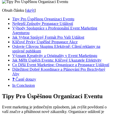
Obsah článku
[
skrýt
]
Tipy Pro⁢ Úspěšnou Organizaci Eventu
Nejlepší Způsoby Propagace Událostí
Výhody Spolupráce s Profesionální Event Marketing
Agenturou
Jak Vybrat Správný Formát Pro Vaši ⁣Událost
Klíčové Prvky Úspěšné Propagace⁢ Akce
Oslovte Cílovou Skupinu Efektivně: Cílení reklamy na
správné publikum
Význam Kreativity ​a Originality v Event ‌Marketingu
Jak ⁢Měřit Úspěch Eventu: Klíčové Ukazatele Efektivity
Co Dělá Event ‍Marketing: Organizace ⁣a ‍Propagace ⁤Událostí
Důležitost ​Dobré Koordinace ‌a ⁤Plánování Pro‍ Bezchybný
Aby
❓ Časté dotazy
In ‌Conclusion
Tipy Pro⁢ Úspěšnou Organizaci Eventu
Event ​marketing je ‍jedinečným způsobem, jak zvýšit ​povědomí o
vaší ⁤značce a přitáhnout ⁤nové⁤ zákazníky.⁢ Organizace ‍událostí je