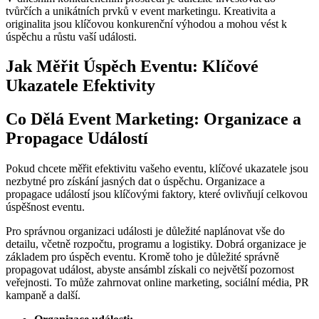
tvůrčích a unikátních ​prvků v event marketingu. Kreativita a
originalita jsou klíčovou ⁤konkurenční‍ výhodou ‌a ⁣mohou vést k
úspěchu⁤ a růstu vaší události.
Jak ⁢Měřit Úspěch Eventu: Klíčové
Ukazatele Efektivity
Co Dělá Event ‍Marketing: Organizace ⁣a
‍Propagace ⁤Událostí
Pokud‌ chcete měřit​ efektivitu‍ vašeho‌ eventu, ‍klíčové ukazatele⁢ jsou
nezbytné​ pro získání ⁤jasných dat o úspěchu. ⁢Organizace a⁤
propagace ⁤událostí⁣ jsou klíčovými faktory, které ovlivňují celkovou
úspěšnost eventu.
Pro správnou organizaci události je ‍důležité naplánovat ‌vše ⁤do
detailu, včetně rozpočtu, programu‍ a logistiky. Dobrá organizace je
základem pro úspěch​ eventu. Kromě toho ​je ‍důležité správně
propagovat událost, abyste⁤ ansámbl získali co největší ⁤pozornost
veřejnosti. To může zahrnovat online marketing, ​sociální média, PR
kampaně a ‌další.