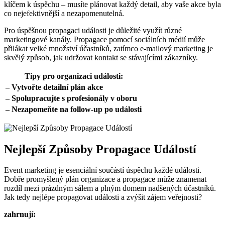
klíčem ⁤k úspěchu​ – ‍musíte plánovat každý detail,‍ aby vaše ⁢akce byla
co nejefektivnější a nezapomenutelná.
Pro⁢ úspěšnou propagaci​ události je důležité ⁣využít ⁣různé
⁢marketingové kanály. Propagace pomocí‍ sociálních médií může
přilákat⁤ velké množství účastníků, zatímco e-mailový marketing je
skvělý‌ způsob, jak⁤ udržovat kontakt se stávajícími zákazníky.
Tipy pro ‍organizaci‍ události:
– Vytvořte​ detailní plán⁢ akce
– Spolupracujte s profesionály v ⁣oboru
– Nezapomeňte na follow-up po události
Nejlepší Způsoby Propagace Událostí
Event marketing je ‍esenciální součástí úspěchu⁤ každé události.
Dobře promyšlený ⁢plán⁢ organizace‌ a propagace může ‍znamenat
rozdíl⁤ mezi prázdným sálem ​a plným domem⁣ nadšených účastníků.
Jak ⁢tedy nejlépe propagovat události a zvýšit ⁤zájem ⁣veřejnosti?
zahrnují: