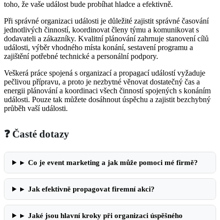
toho, ⁢že vaše‌ událost bude probíhat hladce ⁢a⁣ efektivně.
Při správné organizaci události ​je důležité zajistit správné časování
jednotlivých činností,‍ koordinovat členy týmu⁤ a komunikovat s⁢
dodavateli a zákazníky. Kvalitní plánování⁣ zahrnuje stanovení ⁤cílů
události, výběr vhodného místa⁣ konání, sestavení programu a
zajištění potřebné​ technické a ‌personální podpory.
Veškerá práce ‍spojená s⁤ organizací⁤ a propagací událostí vyžaduje
pečlivou přípravu, a proto ⁢je nezbytné věnovat dostatečný čas a‍
energii plánování a koordinaci všech činností spojených ‍s konáním
události. Pouze tak můžete dosáhnout úspěchu a zajistit ‌bezchybný
průběh vaší‌ události.
❓ Časté dotazy
▸
Co je event marketing a jak může pomoci mé firmě?
▸
Jak efektivně propagovat firemní akci?
▸
Jaké jsou hlavní kroky při organizaci úspěšného