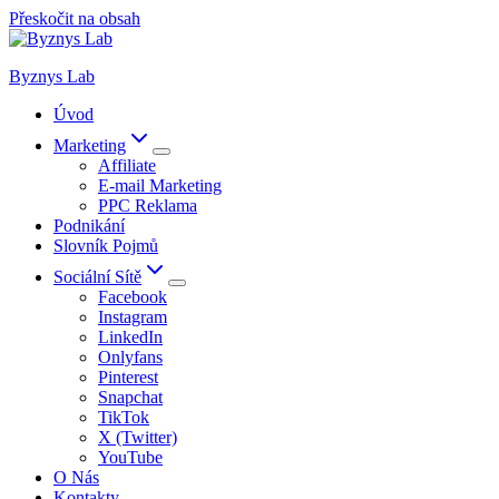
Přeskočit na obsah
Byznys Lab
Úvod
Marketing
Affiliate
E-mail Marketing
PPC Reklama
Podnikání
Slovník Pojmů
Sociální Sítě
Facebook
Instagram
LinkedIn
Onlyfans
Pinterest
Snapchat
TikTok
X (Twitter)
YouTube
O Nás
Kontakty