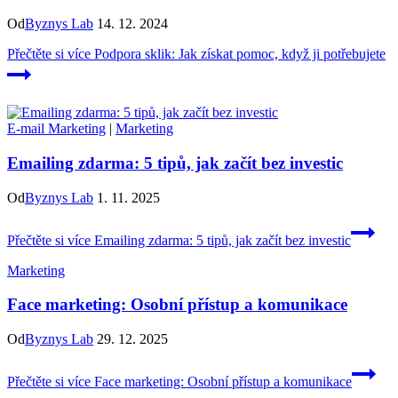
Od
Byznys Lab
14. 12. 2024
Přečtěte si více
Podpora sklik: Jak získat pomoc, když ji potřebujete
E-mail Marketing
|
Marketing
Emailing zdarma: 5 tipů, jak začít bez investic
Od
Byznys Lab
1. 11. 2025
Přečtěte si více
Emailing zdarma: 5 tipů, jak začít bez investic
Marketing
Face marketing: Osobní přístup a komunikace
Od
Byznys Lab
29. 12. 2025
Přečtěte si více
Face marketing: Osobní přístup a komunikace