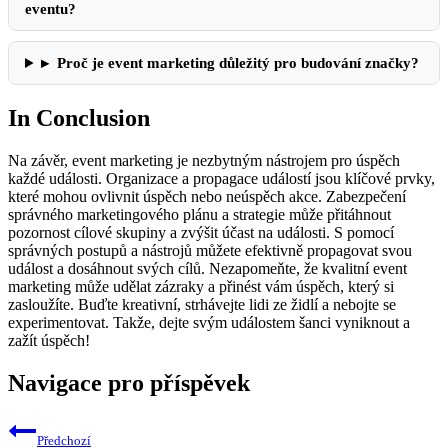
eventu?
▸
Proč je event marketing důležitý pro budování značky?
In ‌Conclusion
Na ‌závěr, event⁤ marketing je nezbytným nástrojem pro​ úspěch
⁢každé ⁣události. Organizace a‍ propagace ⁤událostí jsou klíčové prvky,
které mohou ovlivnit​ úspěch nebo ‍neúspěch akce. ⁢Zabezpečení
správného marketingového ⁤plánu​ a strategie ⁤může přitáhnout
pozornost ⁣cílové skupiny​ a ​zvýšit účast na události. S pomocí
správných postupů a nástrojů⁢ můžete efektivně propagovat⁢ svou
událost a ⁢dosáhnout svých cílů. ​Nezapomeňte, že kvalitní event
marketing může udělat‌ zázraky a‍ přinést vám úspěch, který si
zasloužíte.‍ Buďte kreativní, strhávejte lidi ze židlí a nebojte se
experimentovat. Takže, dejte svým událostem šanci vyniknout ⁣a
‌zažít úspěch!
Navigace pro příspěvek
Předchozí