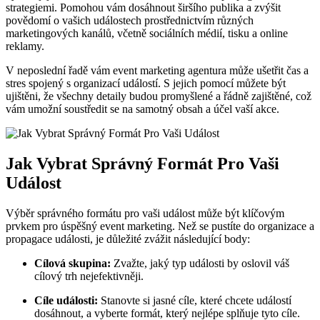
strategiemi. Pomohou⁤ vám dosáhnout ​širšího⁤ publika a zvýšit
povědomí o ⁢vašich událostech prostřednictvím různých
marketingových kanálů, včetně sociálních médií, tisku a online
reklamy.
V neposlední řadě ⁣vám event marketing ⁤agentura může ušetřit‌ čas a
stres ⁢spojený s organizací ⁢událostí. S jejich pomocí‌ můžete být
ujištěni, že⁢ všechny detaily budou promyšlené a⁢ řádně zajištěné, což
vám umožní soustředit se na samotný obsah a účel vaší akce.
Jak Vybrat Správný Formát Pro Vaši
⁣Událost
Výběr správného formátu pro vaši⁣ událost ​může být klíčovým
prvkem pro úspěšný⁤ event marketing.⁢ Než se⁣ pustíte do organizace a
propagace události, je důležité⁣ zvážit následující body:
Cílová skupina:
Zvažte, jaký typ události ⁤by oslovil váš
cílový trh‌ nejefektivněji.
Cíle události:
Stanovte ⁤si⁤ jasné cíle, které chcete událostí
dosáhnout, ‌a vyberte‌ formát, který nejlépe splňuje tyto cíle.