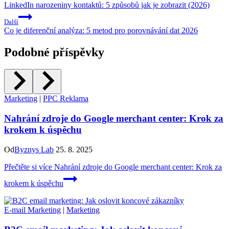
LinkedIn narozeniny kontaktů: 5 způsobů jak je zobrazit (2026)
Další
Co je diferenční analýza: 5 metod pro porovnávání dat 2026
Podobné příspěvky
Marketing
|
PPC Reklama
Nahrání zdroje do Google merchant center: Krok za
krokem k úspěchu
Od
Byznys Lab
25. 8. 2025
Přečtěte si více
Nahrání zdroje do Google merchant center: Krok za
krokem k úspěchu
E-mail Marketing
|
Marketing