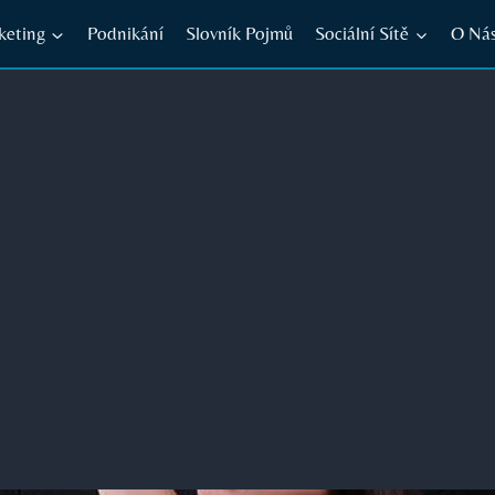
keting
Podnikání
Slovník Pojmů
Sociální Sítě
O Ná