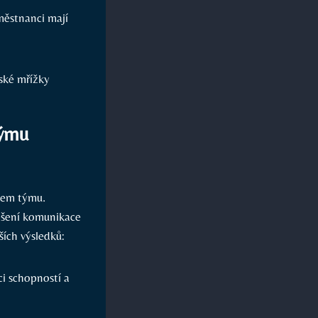
městnanci mají
týmu
ašem týmu.
epšení komunikace
ších výsledků:
i schopností a