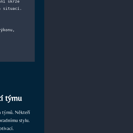
h situací.
cí týmu
h týmů. Někteří
poradnímu stylu.
tivací.