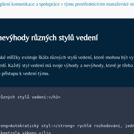
epšení komunikace a spolupráce v týmu prostřednictvím manažerské m
evýhody různých stylů vedení
ké mřížky existuje škála různých stylů vedení, které mohou být vy
dí. Každý styl vedení má svoje výhody a nevýhody, které je třeba 
 přístupu k vedení týmu.
různých stylů vedení:</h2>
 kontrola výkonu.</li>