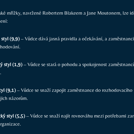
ské mřížky, navržené Robertem Blakeem a Jane Moutonem, lze ide
ení:
 styl (9,9)
– Vůdce dává jasná pravidla a očekávání, a zaměstnanci
zhodování.
ý styl (1,9)
– Vůdce se stará o pohodu a spokojenost zaměstnanc
.
tyl (9,1)
– Vůdce se snaží zapojit zaměstnance do rozhodovacího 
ejich názorům.
ký styl (5,5)
– Vůdce se snaží najít rovnováhu mezi potřebami za
rganizace.