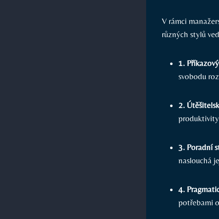
V rámci manažer
různých stylů ved
1. Příkazový
svobodu ro
2. Útěšitelsk
produktivity
3. Poradní s
naslouchá j
4. Pragmatic
potřebami o