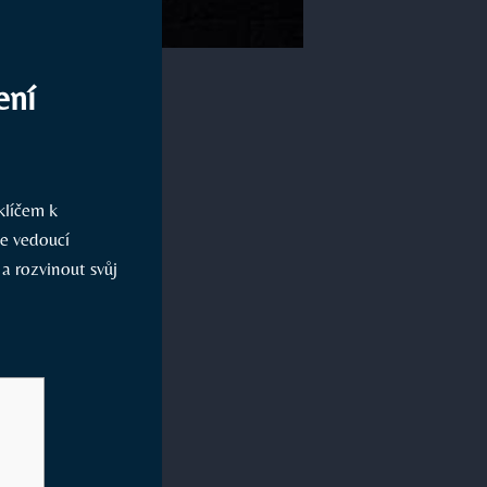
ení
klíčem k
še vedoucí
a rozvinout svůj