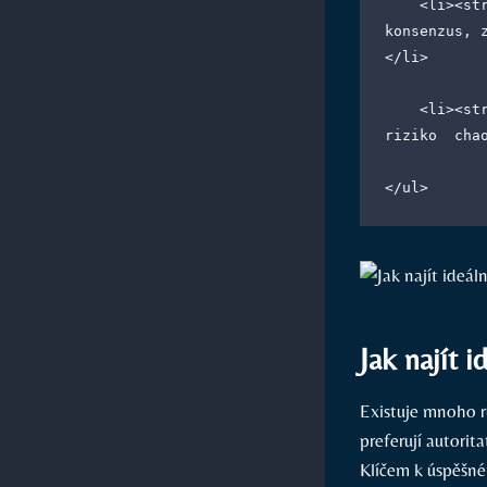
    <li><strong>Demokratický styl:</strong> někdy přílišné rozhodování skrze 
konsenzus, 
</li>
    <li><strong>Laissez-faire styl:</strong> nedostatečná kontrola výkonu, 
riziko  cha
</ul>
Jak najít 
Existuje mnoho r
preferují autorit
Klíčem k úspěšné