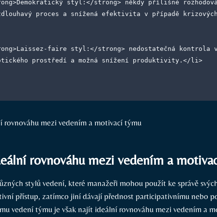
zdlouhavý proces a snížená efektivita v případě krizovýc
otického prostředí a možná snížení produktivity.</li>
ideální rovnováhu mezi vedením a motiva
ůzných stylů vedení, které manažeři mohou použít ke správě svýc
ativní přístup, zatímco jiní dávají přednost participativnímu nebo 
mu vedení týmu je však najít ideální rovnováhu mezi vedením a mo