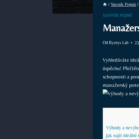
/
Slovník Pojmů
/
SLOVNÍK POJMŮ
Manažersk
Od
Byznys Lab
23
Vyhledáváte ideá
úspěchu! Přečtěte
schopnosti a posu
manažerský poten
Výhody a nevýho
Jak najít ideáln