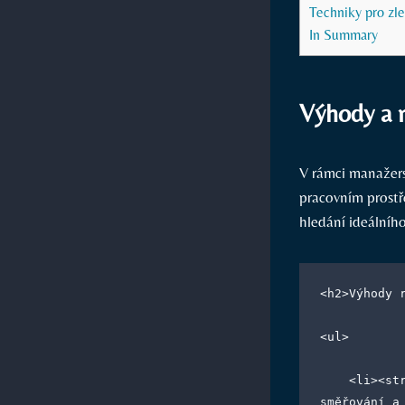
Techniky pro zl
In Summary
Výhody a n
V rámci manažers
pracovním prostře
hledání ideálního
<h2>Výhody 
<ul>
    <li><strong>Autokratický styl:</strong> rychlé rozhodování, jednoznačné 
směřování a