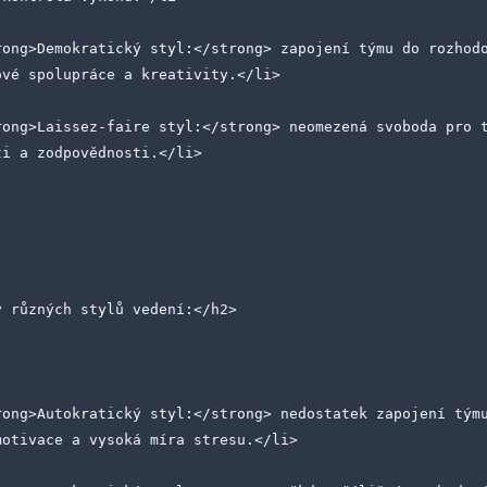
ové spolupráce a kreativity.</li>
ti a zodpovědnosti.</li>
y různých stylů vedení:</h2>
motivace a vysoká míra stresu.</li>