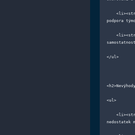
    <li><strong>Demokratický styl:</strong> zapojení týmu do rozhodování, 
podpora tým
    <li><strong>Laissez-faire styl:</strong> neomezená svoboda pro tým, rozvoj 
samostatnos
</ul>
<h2>Nevýhod
<ul>
    <li><strong>Autokratický styl:</strong> nedostatek zapojení týmu, 
nedostatek 