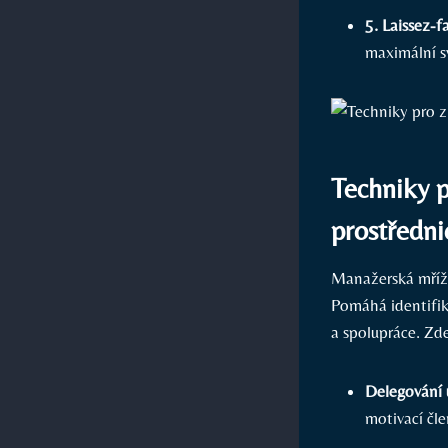
5. Laissez-fa
maximální s
Techniky p
prostředn
Manažerská mřížk
Pomáhá identifik
a spolupráce. Zde
Delegování 
motivací čle