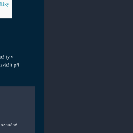
řížky
užity v
zvážit při