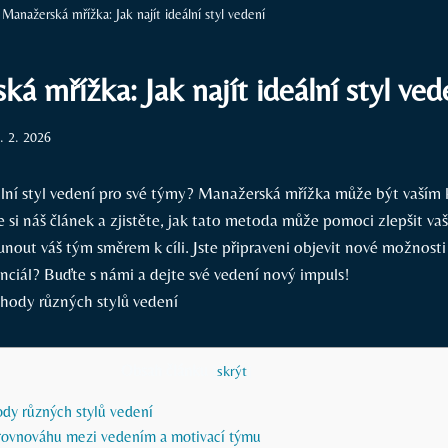
Manažerská mřížka: Jak najít ideální styl vedení
á mřížka: Jak najít ideální styl ved
. 2. 2026
lní styl vedení pro své týmy? Manažerská mřížka může být vaším 
 si náš článek a zjistěte, jak tato metoda může pomoci zlepšit va
nout váš tým směrem k cíli. Jste připraveni objevit nové možnosti 
ciál? Buďte s námi a dejte své vedení nový impuls!
Obsah článku
[
skrýt
]
dy různých stylů vedení
í rovnováhu mezi vedením a motivací týmu