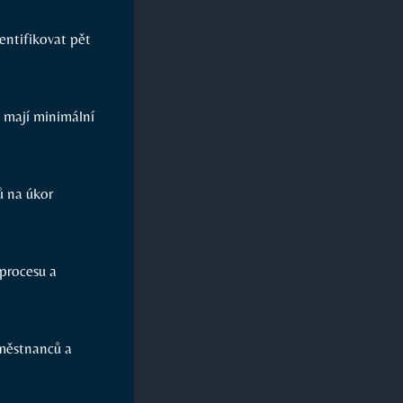
ntifikovat pět
 mají minimální
ů na úkor
procesu a
městnanců a