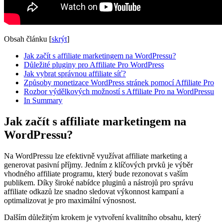
Obsah článku
[
skrýt
]
Jak začít s affiliate marketingem na WordPressu?
Důležité pluginy pro Affiliate Pro WordPress
Jak vybrat správnou affiliate síť?
Způsoby monetizace WordPress stránek pomocí Affiliate Pro
Rozbor výdělkových možností s Affiliate Pro na WordPressu
In Summary
Jak začít s affiliate marketingem na
WordPressu?
Na WordPressu lze efektivně využívat affiliate marketing a
generovat pasivní příjmy. Jedním z klíčových prvků je výběr
vhodného affiliate programu, který bude rezonovat s vaším
publikem. Díky široké nabídce pluginů a nástrojů pro správu
affiliate odkazů lze snadno sledovat výkonnost kampaní a
optimalizovat je pro maximální výnosnost.
Dalším důležitým krokem je vytvoření kvalitního obsahu, který