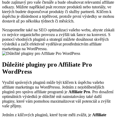
bude zajímavý pro vaše čtenáře a bude obsahovat relevantní affiliate
odkazy. Můžete například psát recenze produktů nebo tutoriály, ve
kterých budete doporučovat produkty či služby partnerů. Klíčem k
úspěchu je důslednost a trpělivost, protože první výsledky se mohou
dostavit až po několika týdnech či měsících.
Nezapomeňte také na SEO optimalizaci vašeho webu, abyste získali
co nejvíce organického provozu a zvýšili tak šance na konverzi. S
pomocí vhodných pluginů a strategií můžete dosáhnout skvělých
výsledků a začít efektivně vydělávat prostřednictvím affiliate
marketingu na WordPressu.
Důležité pluginy pro Affiliate Pro
WordPress
Využití správných pluginů může být klíčem k úspěchu vašeho
affiliate marketingu na WordPressu. Jedním z nejoblíbenějších
pluginů pro správu affiliate programů je
Affiliate Pro
. Pro dosažení
optimálních výsledků je důležité mít nainstalovány také další
pluginy, které vám pomohou maximalizovat váš potenciál a zvýšit
vaše příjmy.
Jedním z klíčových pluginů, které byste měli zvážit, je
Affiliate