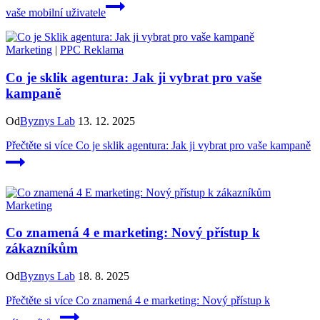
vaše mobilní uživatele
Marketing
|
PPC Reklama
Co je sklik agentura: Jak ji vybrat pro vaše
kampaně
Od
Byznys Lab
13. 12. 2025
Přečtěte si více
Co je sklik agentura: Jak ji vybrat pro vaše kampaně
Marketing
Co znamená 4 e marketing: Nový přístup k
zákazníkům
Od
Byznys Lab
18. 8. 2025
Přečtěte si více
Co znamená 4 e marketing: Nový přístup k