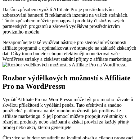
Dalším způsobem využití Affiliate Pro je prostřednictvím
zobrazování bannerů či reklamních inzerátů na vašich stránkách.
Tímto způsobem můžete propagovat produkty či služby svých
partnerských programů a zároveň vydělávat prostřednictvím
provizního modelu.
Nezapomínejte také využívat nástroje pro sledování výkonnosti
affiliate programů a optimalizovat své strategie na základě získaných
dat. Díky tomu budete schopni efektivněji monetizovat vaše
WordPress stránky a získávat stabilní příjmy z affiliate marketingu.
Rozbor výdělkových možností s Affiliate
Pro na WordPressu
Využití Affiliate Pro na WordPressu může být pro mnoho uživatelů
skvělou příležitostí k vydělání peněz. Tato efektivní a snadno
použitelná platforma nabízí mnoho možností, jak profitovat z
affiliate marketingu. S její pomocí můžete propojit své stránky s
různými produkty nebo službami a získat provizi za každý přímý
prodej nebo akci, kterou generujete.
Čím více se budete soustředit na kvalitní obsah a cílenou propagaci