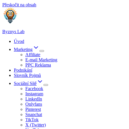
Přeskočit na obsah
Byznys Lab
Úvod
Marketing
Affiliate
E-mail Marketing
PPC Reklama
Podnikání
Slovník Pojmů
Sociální Sítě
Facebook
Instagram
LinkedIn
Onlyfans
Pinterest
Snapchat
TikTok
X (Twitter)