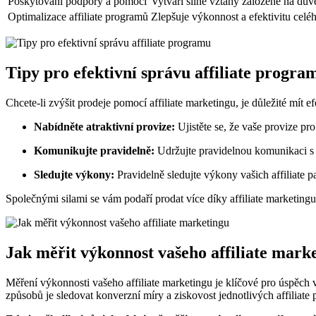
Poskytování podpory a pomoci
Vytváří silné vztahy založené na dův
Optimalizace affiliate programů
Zlepšuje výkonnost a efektivitu cel
Tipy pro efektivní správu affiliate progra
Chcete-li zvýšit prodeje pomocí affiliate marketingu, je důležité mít
Nabídněte atraktivní provize:
Ujistěte se, že vaše provize pro 
Komunikujte pravidelně:
Udržujte pravidelnou komunikaci s v
Sledujte výkony:
Pravidelně sledujte výkony vašich affiliate pa
Společnými silami se vám podaří prodat více díky affiliate marketin
Jak měřit výkonnost vašeho affiliate mark
Měření výkonnosti vašeho affiliate marketingu je klíčové pro úspěch 
způsobů je sledovat konverzní míry a ziskovost jednotlivých affiliate 