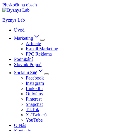
Přeskočit na obsah
Byznys Lab
Úvod
Marketing
Affiliate
E-mail Marketing
PPC Reklama
Podnikání
Slovník Pojmů
Sociální Sítě
Facebook
Instagram
LinkedIn
Onlyfans
Pinterest
Snapchat
TikTok
X (Twitter)
YouTube
O Nás
Kontakty