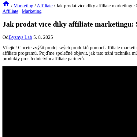
/
Marketing
/
Affiliate
/
Jak prodat více díky affiliate marketingu: 
Affiliate
|
Marketing
Jak prodat více díky affiliate marketingu: 
Od
Byznys Lab
5. 8. 2025
Vítejte! Chcete zvýšit prodej svých produktů pomocí affiliate market
affiliate programů. Pojďme společně objevit, jak tato tržní technika
produkty prostřednictvím affiliate partnerů.