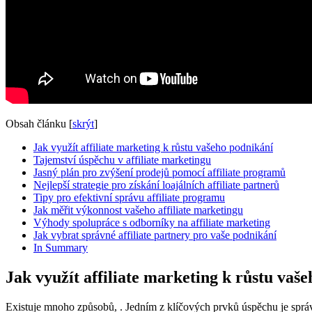
Obsah článku
[
skrýt
]
Jak využít affiliate marketing k růstu vašeho podnikání
Tajemství úspěchu v affiliate marketingu
Jasný plán pro zvýšení prodejů pomocí affiliate programů
Nejlepší strategie pro získání loajálních affiliate partnerů
Tipy pro efektivní správu affiliate programu
Jak měřit výkonnost vašeho affiliate marketingu
Výhody spolupráce s odborníky na affiliate marketing
Jak vybrat správné affiliate partnery pro vaše podnikání
In Summary
Jak využít affiliate marketing k růstu vaš
Existuje mnoho způsobů, . Jedním z klíčových prvků úspěchu je správná