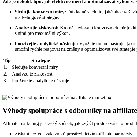
Zde je několik tipů, jak efektivně měřit a optimalizovat výkon va
Sledujte konverzní míry:
Důkladně sledujte, jaké akce vaši zá
marketingové strategie.
Analyzujte ziskovost:
Kromě sledování konverzních mír je důleži
s nimi pro maximální výkon.
Používejte analytické nástroje:
Využijte online nástroje, jak
umožní rychle reagovat na změny a optimalizovat své strategie
Tip
Strategie
1.
Sledujte konverzní míry
2.
Analyzujte ziskovost
3.
Používejte analytické nástroje
Výhody spolupráce s odborníky na affiliat
Affiliate marketing je skvělý způsob, jak zvýšit prodeje vašeho prod
Získání nových zákazníků prostřednictvím affiliate partnerství