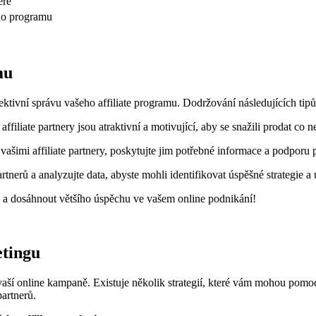
ěře
ého programu
mu
 efektivní správu vašeho affiliate programu. Dodržování následujících 
affiliate partnery jsou atraktivní a motivující, aby se snažili prodat co n
ašimi affiliate partnery, poskytujte jim potřebné informace a podporu
rtnerů a analyzujte data, abyste mohli identifikovat úspěšné strategie a u
gu a dosáhnout většího úspěchu ve vašem online podnikání!
etingu
vaší online kampaně. Existuje několik strategií, které vám mohou pomoc
partnerů.