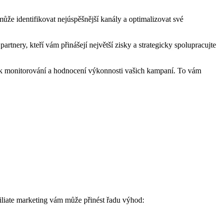
může identifikovat nejúspěšnější kanály a optimalizovat své
artnery, kteří vám přinášejí největší zisky a strategicky spolupracujte
y, k monitorování a hodnocení výkonnosti vašich kampaní. To vám
filiate marketing vám může přinést řadu výhod: