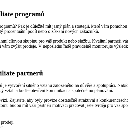
iliate programů
ogramů? Pak je důležité mít jasný plán a strategii, které vám pomohou d
itý procentuální podíl nebo o získání nových zákazníků.
vantní cílovou skupinu pro váš produkt nebo službu. Kvalitní partneři 
i vám zvýšit prodeje. V neposlední řadě pravidelně monitorujte výsledk
filiate partnerů
tnerů je vytvoření silného vztahu založeného na důvěře a spolupráci. Nab
obý vztah a buďte otevření komunikaci a společnému plánování.
provizí. Zajistěte, aby byly provize dostatečně atraktivní a konkurences
tomu budou mít vaši partneři motivaci pracovat ještě tvrději pro váš sp
 prodeji