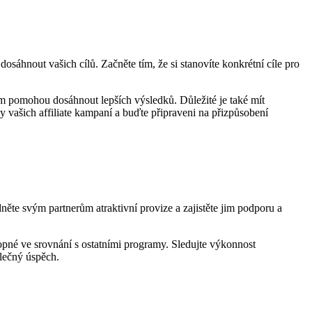
osáhnout vašich cílů. Začněte tím, že si stanovíte konkrétní cíle pro
vám pomohou dosáhnout lepších výsledků. Důležité je také mít
y vašich affiliate kampaní a buďte připraveni na přizpůsobení
ídněte svým partnerům atraktivní provize a zajistěte jim podporu a
chopné ve srovnání s ostatními programy. Sledujte výkonnost
olečný úspěch.