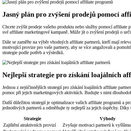
Jasný plán pro zvýšení prodejů pomocí aff
Chcete zvýšit prodeje vašeho produktu nebo služby pomocí affiliate pr
své affiliate marketingové kampaně. Může jít o zvýšení prodejů o urč
Dále se zaměřte na výběr vhodných affiliate partnerů, kteří mají rele
motivující provize pro vaše partnery, aby se více angažovali a pomohl
strategie podle potřeb a výsledků.
Nejlepší strategie pro získání loajálních af
Jednou z nejúčinnějších strategií pro získání loajálních affiliate par
pomoc při jejich marketingových aktivitách. Budujte s nimi dlouhod
Další důležitou strategií je optimalizace vašich affiliate programů a 
jednotlivých partnerů a odměňujte ty nejlepší za jejich úspěchy. Díky 
Strategie
Výhody
Zajištění atraktivních provizí
Zvyšuje motivaci partnerů k vyššímu