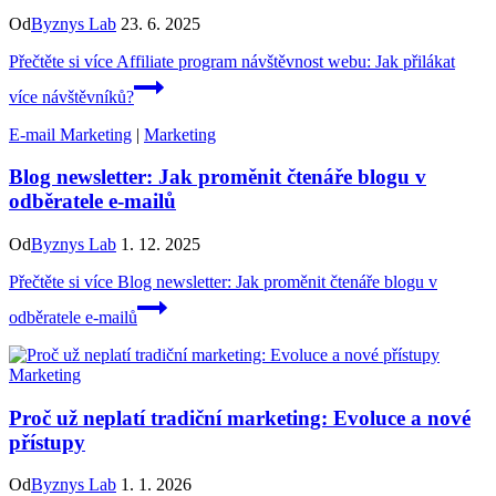
Od
Byznys Lab
23. 6. 2025
Přečtěte si více
Affiliate program návštěvnost webu: Jak přilákat
více návštěvníků?
E-mail Marketing
|
Marketing
Blog newsletter: Jak proměnit čtenáře blogu v
odběratele e-mailů
Od
Byznys Lab
1. 12. 2025
Přečtěte si více
Blog newsletter: Jak proměnit čtenáře blogu v
odběratele e-mailů
Marketing
Proč už neplatí tradiční marketing: Evoluce a nové
přístupy
Od
Byznys Lab
1. 1. 2026