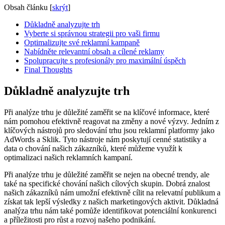
Obsah článku
[
skrýt
]
Důkladně analyzujte trh
Vyberte si správnou strategii pro vaši firmu
Optimalizujte své reklamní kampaně
Nabídněte relevantní obsah a cílené reklamy
Spolupracujte s profesionály pro maximální úspěch
Final Thoughts
Důkladně analyzujte trh
Při analýze trhu je důležité zaměřit se na klíčové informace, které
nám pomohou efektivně reagovat na změny a nové výzvy. Jedním z
klíčových nástrojů pro sledování trhu jsou reklamní platformy jako
AdWords a Sklik. Tyto nástroje nám poskytují cenné statistiky a
data o chování našich zákazníků, které můžeme využít k
optimalizaci našich reklamních kampaní.
Při analýze trhu je důležité zaměřit se nejen na obecné trendy, ale
také na specifické chování našich cílových skupin. Dobrá znalost
našich zákazníků nám umožní efektivně cílit na relevatní publikum a
získat tak lepší výsledky z našich marketingových aktivit. Důkladná
analýza trhu nám také pomůže identifikovat potenciální konkurenci
a příležitosti pro růst a rozvoj našeho podnikání.