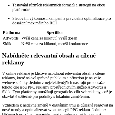
Testování různých reklamních formátů a strategií na obou
platformách
Sledování výkonnosti kampaní a pravidelná optimalizace pro
dosažení maximálního ROI
Platforma
Specifika
AdWords
Vyšší cena za kliknutí, vyšší dosah
Sklik
Nižší cena za kliknutí, menší konkurence
Nabídněte relevantní obsah a cílené
reklamy
V online reklamě je klíčové nabídnout relevantní obsah a cílené
reklamy, které osloví správné publikum a přivedou je na vaše
webové stránky. Jedním z nejefektivnějších nástrojů pro dosažení
tohoto cíle jsou PPC reklamy prostřednictvím služeb AdWords a
Sklik. Tyto platformy umožňují geograficky cílit své reklamy, což je
obzvláště užitečné pro podniky s lokálním zaměřením.
Vzhledem k nedávné změně v digitálním trhu je důležité reagovat na
nové trendy a optimalizovat svou strategii PPC reklam. Jedním z
klíčových prvků je rovnováha mezi obsahem a reklamou, což