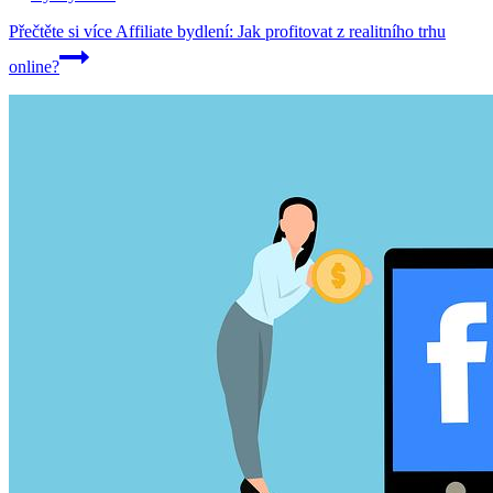
Přečtěte si více
Affiliate bydlení: Jak profitovat z realitního trhu
online?