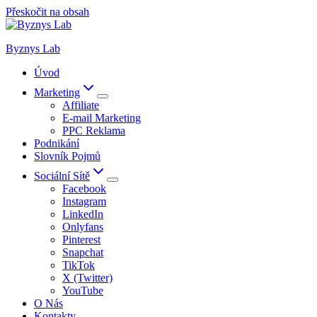
Přeskočit na obsah
Byznys Lab
Úvod
Marketing
Affiliate
E-mail Marketing
PPC Reklama
Podnikání
Slovník Pojmů
Sociální Sítě
Facebook
Instagram
LinkedIn
Onlyfans
Pinterest
Snapchat
TikTok
X (Twitter)
YouTube
O Nás
Kontakty