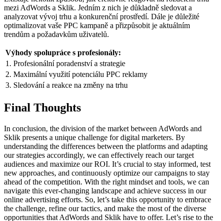
mezi AdWords a Sklik. Jedním z nich je důkladně sledovat a
analyzovat vývoj trhu a konkurenční prostředí. Dále je důležité
optimalizovat vaše PPC kampaně a přizpůsobit je aktuálním
trendům a požadavkům uživatelů.
Výhody spolupráce s profesionály:
1. Profesionální poradenství a strategie
2. Maximální využití potenciálu PPC reklamy
3. Sledování a reakce na změny na trhu
Final Thoughts
In conclusion, the division of the market between AdWords and
Sklik presents a unique challenge for digital marketers. By
understanding the differences between the platforms and adapting
our strategies accordingly, we can effectively reach our target
audiences and maximize our ROI. It’s crucial to stay informed, test
new approaches, and continuously optimize our campaigns to stay
ahead of the competition. With the right mindset and tools, we can
navigate this ever-changing landscape and achieve success in our
online advertising efforts. So, let’s take this opportunity to embrace
the challenge, refine our tactics, and make the most of the diverse
opportunities that AdWords and Sklik have to offer. Let’s rise to the