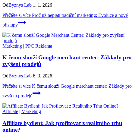
Od
Byznys Lab
1. 1. 2026
Přečtěte si více
Proč už neplatí tradiční marketing: Evoluce a nové
přístupy
Marketing
|
PPC Reklama
K čemu slouží Google merchant center: Základy pro
zvýšení prodejů
Od
Byznys Lab
6. 3. 2026
Přečtěte si více
K čemu slouží Google merchant center: Základy pro
zvýšení prodejů
Affiliate
|
Marketing
Affiliate bydlení: Jak profitovat z realitního trhu
online?