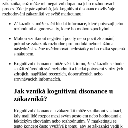
zákazníka,‍ což může mít negativní dopad na jeho rozhodovací
proces. Zde je pár způsobů, ‌jak ‍kognitivní disonance ovlivňuje
rozhodování‌ zákazníků ​ve světě marketingu:
Zákazník si‌ může‌ začít hledat informace, ‌které potvrzují jeho‌
rozhodnutí a ignorovat ty, které⁣ ho ‍mohou ‌zpochybnit.
Mohou⁣ vzniknout negativní pocity nebo pocit zklamání,
pokud⁣ se ⁢zákazník ⁢rozhodne pro produkt nebo službu a
následně si‍ začne uvědomovat nedostatky nebo rizika ⁣spojená
s nákupem.
Kognitivní disonance‌ může‍ vést k tomu, že zákazník ‍se‍ bude
snažit zdůvodnit‍ své rozhodnutí a hledat⁤ potvrzení v různých
zdrojích, například recenzích, doporučeních nebo
srovnávacích informacích.
Jak vzniká kognitivní disonance u‌
zákazníků?
Kognitivní disonance u⁢ zákazníků‌ může vzniknout v situaci,
‍kdy mají lidé rozpor​ mezi svým ⁢postojem nebo hodnotami a⁣
faktickým chováním nebo rozhodnutím. V⁣ marketingu se
tento koncept často využívá k tomu, aby se zákazníci vedli k