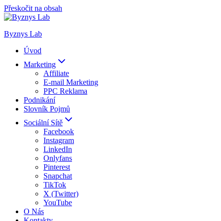
Přeskočit na obsah
Byznys Lab
Úvod
Marketing
Affiliate
E-mail Marketing
PPC Reklama
Podnikání
Slovník Pojmů
Sociální Sítě
Facebook
Instagram
LinkedIn
Onlyfans
Pinterest
Snapchat
TikTok
X (Twitter)
YouTube
O Nás
Kontakty