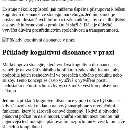
Existuje několik ‌způsobů,⁣ jak⁤ můžeme úspěšně přistupovat k‌ řešení
kognitivní disonance ve ​strategii marketingu. Jedním z nich je‌
poskytnutí dostatečných informací zákazníkům, ‍aby ⁣se⁤ cítili ujištěni
a správně informováni o produktu ⁤či službě.‌ Dále je důležité
vytvářet důvěru prostřednictvím⁢ spolehlivosti a transparentnosti.
Příklady kognitivní‌ disonance v ‍praxi
Marketingová strategie, která ‍využívá kognitivní disonance, ‌se
zaměřuje na⁤ využití vnitřního konfliktu ‌u zákazníků k ‌tomu, aby
⁤podpořila jejich rozhodování ve ⁤prospěch určitého produktu nebo
služby. Tento koncept se často využívá k vytváření pocitu
nedostatku nebo strachu z chyby, což⁤ může vést ⁤k⁤ impulsivnímu⁣
nákupu.
Jedním ‌z příkladů kognitivní disonance v praxi může být situace,
kdy zákazník vidí reklamu na nový smartphone s revolučními
funkcemi, který je zároveň cenově dostupný. ‌I když ⁢si původně
plánoval počkat na další model, vnitřní konflikt mezi touhou ⁤mít
‍nejnovější technologii a ​plánováním rozpočtu může vést k tomu, že
si telefon koupí ihned.