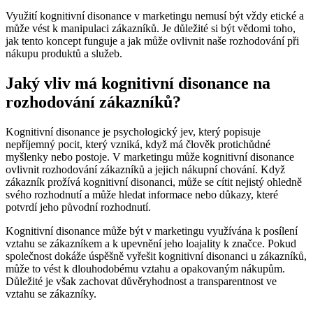
Využití kognitivní ⁤disonance v ⁣marketingu nemusí‌ být⁢ vždy etické a
⁤může vést k‌ manipulaci⁢ zákazníků. Je důležité si být‍ vědomi⁢ toho,
jak tento koncept⁤ funguje a ‌jak může ovlivnit naše rozhodování při
‌nákupu⁢ produktů⁢ a ‍služeb.
Jaký vliv‍ má kognitivní disonance ⁢na‍
rozhodování zákazníků?
Kognitivní‍ disonance⁣ je psychologický jev,​ který popisuje
nepříjemný ⁢pocit, který vzniká, když má​ člověk protichůdné
⁤myšlenky nebo ⁤postoje. V ⁣marketingu může kognitivní disonance
ovlivnit rozhodování zákazníků a jejich nákupní chování. Když
zákazník prožívá ‌kognitivní disonanci, může⁣ se ⁢cítit nejistý ohledně
⁢svého⁣ rozhodnutí a může⁢ hledat informace nebo důkazy, které
potvrdí jeho​ původní rozhodnutí.
Kognitivní disonance může být‍ v⁢ marketingu využívána ​k posílení
vztahu se zákazníkem ‌a k ⁤upevnění jeho loajality k značce. ⁣Pokud‍
společnost dokáže úspěšně vyřešit kognitivní disonanci u zákazníků,‌
může⁢ to vést k dlouhodobému vztahu a opakovaným nákupům.
Důležité je ⁣však zachovat důvěryhodnost a transparentnost ve
vztahu‍ se zákazníky.