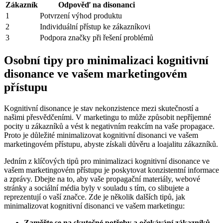
Zákazník
Odpověď na⁢ disonanci
1
Potvrzení výhod produktu
2
Individuální přístup ke zákazníkovi
3
Podpora značky při řešení problémů
Osobní ​tipy pro minimalizaci‍ kognitivní
disonance ve vašem⁣ marketingovém
přístupu
Kognitivní disonance je stav nekonzistence mezi⁣ skutečností ‍a
našimi přesvědčeními.‌ V marketingu to může způsobit nepříjemné⁤
pocity ⁢u ⁣zákazníků​ a ​vést k negativním ​reakcím na vaše ⁣propagace.
Proto je důležité minimalizovat kognitivní disonanci ve vašem
marketingovém přístupu, abyste⁣ získali důvěru a loajalitu zákazníků.
Jedním⁢ z ‌klíčových tipů pro minimalizaci kognitivní disonance ve
‌vašem marketingovém přístupu je⁢ poskytovat ​konzistentní informace‍
a zprávy.⁣ Dbejte ⁣na to, aby vaše propagační materiály, webové
‍stránky a sociální média byly ⁢v⁣ souladu s tím, co slibujete a
reprezentují o vaší značce. Zde je několik dalších ⁣tipů, jak
minimalizovat kognitivní disonanci ve vašem​ marketingu:
Zaměřte se na skutečné potřeby a očekávání zákazníků