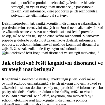
⁣nákupu ⁣určitého produktu nebo služby. Jednou z hlavních
strategií, jak využít kognitivní​ disonance, je poskytnout
zákazníkům informace, které podporují ‍jejich ⁢rozhodnutí a
potvrzují, že jejich​ nákup byl správný.
Dalším způsobem, jak vzniká kognitivní disonance‍ u​ zákazníků, je
prostřednictvím srovnávání různých možností ‌nebo alternativ.‍ Pokud
se zákazník ocitne ve stavu nerozhodnosti⁣ a následně ‌provede
nákup, může se cítit ⁣nejistý ohledně svého ⁢rozhodnutí. ⁢V takovém
případě⁣ je⁣ důležité⁤ poskytnout zákazníkovi ‍dostatek informací ‌a
⁢podpory, abychom minimalizovali⁤ možnou kognitivní disonanci a​
zajistili, že si ​zákazník bude ⁤jistý ‌svým rozhodnutím.
Jak efektivně řešit kognitivní⁢ disonanci ve
strategii marketingu?
Kognitivní ⁢disonance⁣ ve‍ strategii marketingu‍ je jev, který⁢ může
ovlivnit rozhodování zákazníků a jejich nákupní ⁤chování. Pokud se
zákazníci dostanou‍ do‌ situace, kdy mají protichůdné informace nebo
pocity ⁤ohledně‌ určitého produktu⁣ nebo služby,‍ může to vést k
nesouladu a​ zmatení.‍ Je důležité, abychom jako‍ marketéři byli
schopni efektivně ‌řešit tuto ⁤kognitivní disonanci ⁤a pomoci
zákazníkům v jejich rozhodovacím procesu.