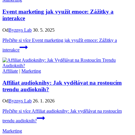
Event marketing jak využít emoce: Zážitky a
interakce
Od
Byznys Lab
30. 5. 2025
Přečtěte si více
Event marketing jak využít emoce: Zážitky a
interakce
Affiliate
|
Marketing
Affiliat audioknihy: Jak vydělávat na rostoucím
trendu audioknih?
Od
Byznys Lab
26. 1. 2026
Přečtěte si více
Affiliat audioknihy: Jak vydělávat na rostoucím
trendu audioknih?
Marketing