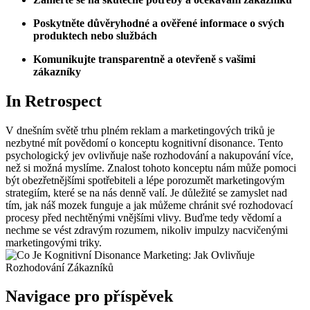
Poskytněte důvěryhodné a ověřené informace o svých
produktech nebo službách
Komunikujte transparentně a otevřeně s vašimi
zákazníky
In ‍Retrospect
V dnešním světě trhu plném reklam a marketingových triků⁤ je
nezbytné mít povědomí o⁢ konceptu ‍kognitivní disonance. Tento
psychologický jev⁢ ovlivňuje naše rozhodování⁤ a nakupování více,
než si možná myslíme. Znalost tohoto konceptu nám může pomoci
být obezřetnějšími spotřebiteli a‍ lépe porozumět marketingovým⁢
strategiím, které ​se‌ na nás denně valí. ⁤Je důležité se zamyslet nad
tím, jak náš mozek ‍funguje a jak můžeme chránit své⁤ rozhodovací
procesy před nechtěnými vnějšími vlivy. ⁤Buďme tedy vědomí ‍a
‌nechme se vést ⁤zdravým rozumem, nikoliv impulzy nacvičenými
‌marketingovými triky.
Navigace pro příspěvek