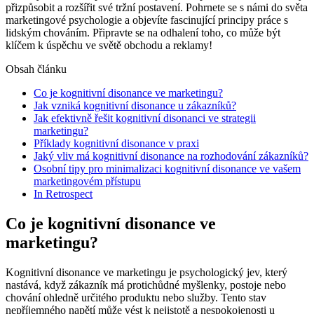
přizpůsobit a rozšířit své ⁤tržní postavení. Pohrnete⁤ se s⁤ námi do⁤ světa‌
marketingové psychologie ‍a objevíte fascinující ‌principy práce s
lidským chováním. Připravte se na​ odhalení toho, co může‌ být
klíčem k úspěchu ve světě obchodu‍ a reklamy!
Obsah článku
Co je kognitivní​ disonance ve marketingu?
Jak vzniká kognitivní disonance u‌ zákazníků?
Jak efektivně řešit kognitivní⁢ disonanci ve strategii
marketingu?
Příklady kognitivní‌ disonance v ‍praxi
Jaký vliv‍ má kognitivní disonance ⁢na‍ rozhodování zákazníků?
Osobní ​tipy pro minimalizaci‍ kognitivní disonance ve vašem⁣
marketingovém přístupu
In ‍Retrospect
Co je kognitivní​ disonance ve
marketingu?
Kognitivní disonance ve marketingu je psychologický ⁣jev, který
‌nastává, když zákazník má protichůdné myšlenky, postoje nebo
chování‍ ohledně určitého‌ produktu nebo služby. Tento ⁢stav
⁤nepříjemného ⁤napětí může vést k nejistotě‍ a ⁢nespokojenosti u