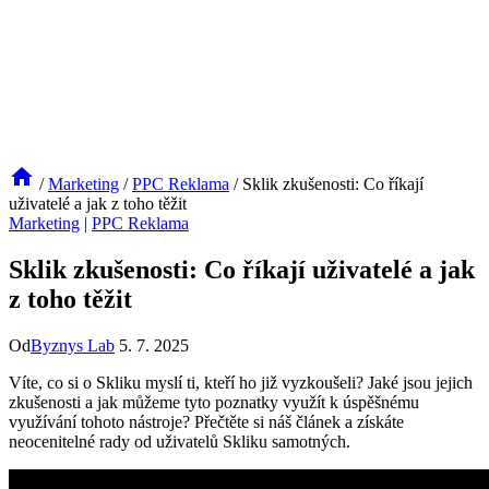
/
Marketing
/
PPC Reklama
/
Sklik zkušenosti: Co říkají
uživatelé a jak z toho těžit
Marketing
|
PPC Reklama
Sklik zkušenosti: Co říkají uživatelé a jak
z toho těžit
Od
Byznys Lab
5. 7. 2025
Víte, co si o Skliku myslí ti, kteří ⁣ho již vyzkoušeli? Jaké jsou jejich‍
zkušenosti a jak můžeme tyto poznatky využít ⁣k⁣ úspěšnému
využívání tohoto nástroje? ‌Přečtěte⁣ si náš článek⁣ a získáte
neocenitelné rady od ⁢uživatelů Skliku samotných.