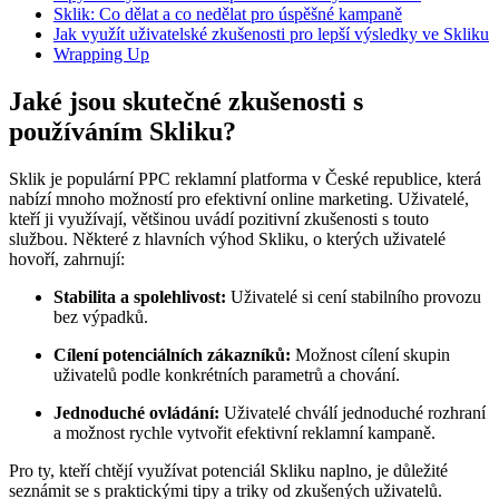
Sklik: Co ⁣dělat ⁤a​ co nedělat pro úspěšné kampaně
Jak využít ‌uživatelské⁤ zkušenosti pro lepší výsledky ve Skliku
Wrapping Up
Jaké jsou skutečné zkušenosti s⁢
používáním⁤ Skliku?
Sklik je populární PPC reklamní ⁢platforma v‍ České republice, která
nabízí mnoho​ možností pro efektivní online marketing. Uživatelé, ​
kteří ji využívají, většinou uvádí pozitivní zkušenosti s ​touto
službou. Některé ⁢z hlavních výhod Skliku, o kterých​ uživatelé
⁢hovoří, ​zahrnují:
Stabilita a spolehlivost:
Uživatelé si cení stabilního provozu
bez výpadků.
Cílení potenciálních zákazníků:
Možnost cílení skupin
uživatelů podle⁢ konkrétních parametrů a chování.
Jednoduché ovládání:
Uživatelé chválí jednoduché rozhraní
a možnost rychle vytvořit efektivní reklamní‍ kampaně.
Pro ty, kteří chtějí využívat potenciál Skliku naplno, je důležité
seznámit se s⁢ praktickými tipy a triky od zkušených uživatelů.