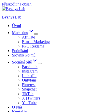
Přeskočit na obsah
Byznys Lab
Úvod
Marketing
Affiliate
E-mail Marketing
PPC Reklama
Podnikání
Slovník Pojmů
Sociální Sítě
Facebook
Instagram
LinkedIn
Onlyfans
Pinterest
Snapchat
TikTok
X (Twitter)
YouTube
O Nás
Kontakty