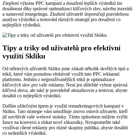
Zlepšení výkonu PPC‌ kampaní ‌a dosažení lepších výsledků lze⁤
dosáhnout díky správné optimalizaci klíčových slov, návrhu inzerátů‍
a nastavení retargetingu. Zkušení uživatelé‌ doporučují pravidelnou⁣
analýzu výsledků ‍a ⁤testování různých strategií pro dosažení co
nejlepších ‌výsledků.
Tipy a triky‍ od uživatelů pro efektivní
využití ​Skliku
Od některých uživatelů⁣ Skliku jsme získali několik skvělých​ tipů ⁢a
triků, které vám pomohou ⁢efektivně využít tuto PPC reklamní
platformu.⁢ Jedním z nejpoužívanějších ​triků ‍je optimalizace ​
klíčových slov pro vaše reklamy. Není‌ jen důležité vybrat správná
klíčová slova, ale‌ také je pravidelně aktualizovat a testovat, abyste
dosáhli​ co nejlepších výsledků.
Dalším užitečným tipem je využití remarketingových ​kampaní‌ v‌
Skliku. Tato strategie vám ⁤umožňuje znovu oslovit uživatele, kteří
již navštívili vaše webové​ stránky. Tímto způsobem můžete zvýšit
šance na konverzi a získat nové zákazníky. Nezapomeňte ⁣také
využívat ⁢cílené reklamy pro různé ⁣skupiny publika, abyste dosáhli
co nejlepších výsledků.