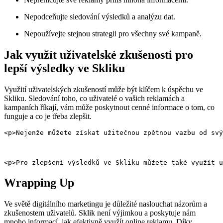
Nepodceňujte sledování výsledků a​ analýzu dat.
Nepoužívejte stejnou strategii⁢ pro ⁢všechny své kampaně.
Jak využít ‌uživatelské⁤ zkušenosti pro
lepší výsledky ve Skliku
Využití uživatelských zkušeností může být klíčem k ⁣úspěchu ve ​
Skliku. ⁤Sledování toho, co uživatelé o vašich reklamách a
‍kampaních říkají,⁤ vám může poskytnout cenné informace o tom, ⁢co
⁤funguje a co​ je třeba zlepšit.
<p>Nejenže můžete získat užitečnou zpětnou vazbu od svý
<p>Pro zlepšení výsledků ve Skliku můžete také využít u
Wrapping Up
Ve ⁤světě digitálního ⁣marketingu ​je⁢ důležité naslouchat názorům a
zkušenostem ​uživatelů. Sklik není⁣ výjimkou ​a poskytuje nám
mnoho⁤ informací, jak efektivně využít online reklamu.‍ Díky