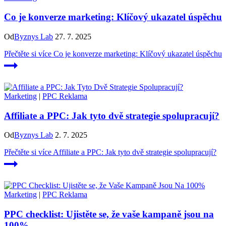
Co je konverze marketing: Klíčový ukazatel úspěchu
Od
Byznys Lab
27. 7. 2025
Přečtěte si více
Co je konverze marketing: Klíčový ukazatel úspěchu
Marketing
|
PPC Reklama
Affiliate a PPC: Jak tyto dvě strategie spolupracují?
Od
Byznys Lab
2. 7. 2025
Přečtěte si více
Affiliate a PPC: Jak tyto dvě strategie spolupracují?
Marketing
|
PPC Reklama
PPC checklist: Ujistěte se, že vaše kampaně jsou na
100%