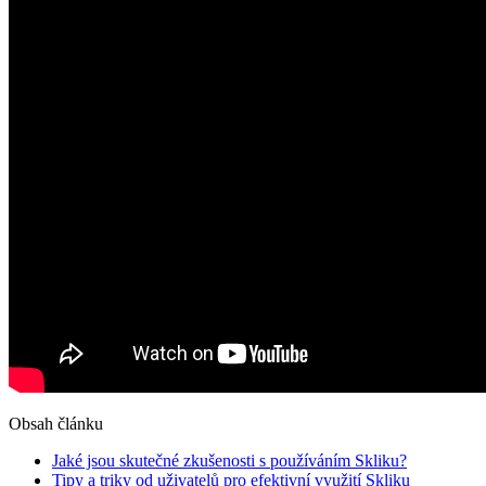
Obsah článku
Jaké jsou skutečné zkušenosti s⁢ používáním⁤ Skliku?
Tipy a triky‍ od uživatelů pro efektivní využití ​Skliku