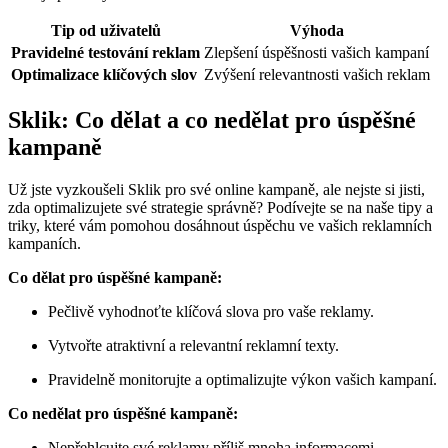
Tip ⁢od uživatelů
Výhoda
Pravidelné testování reklam
Zlepšení úspěšnosti vašich kampaní
Optimalizace klíčových slov
Zvýšení relevantnosti vašich reklam
Sklik: Co ⁣dělat ⁤a​ co nedělat pro úspěšné
kampaně
Už jste vyzkoušeli Sklik ⁢pro své online kampaně, ale nejste si jisti,
zda optimalizujete své strategie správně? ‍Podívejte se na naše ⁢tipy ⁢a
triky, které vám pomohou ​dosáhnout úspěchu ve ⁢vašich reklamních
⁢kampaních.
Co dělat pro úspěšné kampaně:
Pečlivě vyhodnoťte klíčová slova pro ⁢vaše reklamy.
Vytvořte‌ atraktivní a relevantní⁤ reklamní texty.
Pravidelně monitorujte a optimalizujte výkon vašich kampaní.
Co nedělat pro úspěšné⁢ kampaně:
Nepřehlcujte své reklamy ⁣příliš mnoha informacemi.