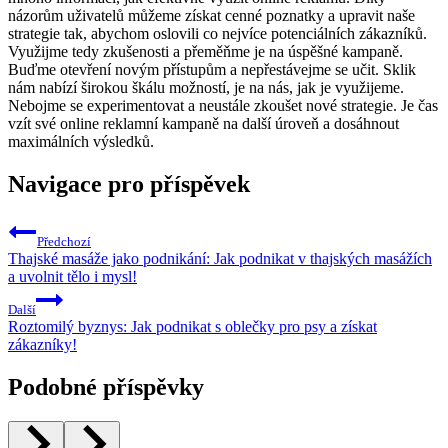
názorům⁢ uživatelů‌ můžeme získat cenné poznatky a upravit ⁢naše
strategie tak, abychom oslovili co nejvíce⁢ potenciálních ​zákazníků.
Využijme‌ tedy ⁤zkušenosti a přeměňme je na‌ úspěšné kampaně.‌
Buďme otevření novým přístupům ‌a ⁤nepřestávejme se ⁢učit. Sklik‌
nám nabízí‌ širokou⁣ škálu možností, je na nás, jak je ⁤využijeme.
Nebojme se ‌experimentovat a neustále zkoušet ⁣nové strategie. Je čas
vzít své online reklamní⁤ kampaně na další úroveň a dosáhnout
maximálních⁤ výsledků.
Navigace pro příspěvek
Předchozí
Thajské masáže jako podnikání: Jak podnikat v thajských masážích
a uvolnit tělo i mysl!
Další
Roztomilý byznys: Jak podnikat s oblečky pro psy a získat
zákazníky!
Podobné příspěvky