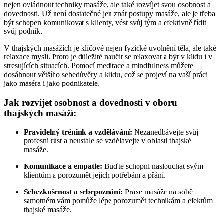
nejen ovládnout techniky masáže, ale také rozvíjet svou osobnost a
dovednosti. Už není dostatečné jen znát postupy masáže, ale je třeba
být schopen komunikovat s klienty, vést svůj tým a efektivně řídit
svůj podnik.
V thajských masážích je klíčové nejen fyzické uvolnění těla, ale také
relaxace mysli. Proto je důležité naučit se relaxovat a být v klidu i v
stresujících situacích. Pomocí meditace a mindfulness můžete
dosáhnout většího sebedůvěry a klidu, což se projeví na vaší práci
jako maséra i jako podnikatele.
Jak rozvíjet osobnost a dovednosti v oboru
thajských masáží:
Pravidelný trénink a vzdělávání:
Nezanedbávejte svůj
profesní růst a neustále se vzdělávejte v oblasti thajské
masáže.
Komunikace a empatie:
Buďte schopni naslouchat svým
klientům a porozumět jejich potřebám a přání.
Sebezkušenost a sebepoznání:
Praxe masáže na sobě
samotném vám pomůže lépe porozumět technikám a efektům
thajské masáže.