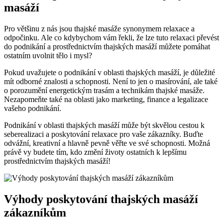
masáží
Pro většinu z nás jsou thajské masáže synonymem relaxace a
odpočinku. Ale co kdybychom vám řekli, že lze tuto relaxaci převést
do podnikání a prostřednictvím thajských masáží můžete pomáhat
ostatním uvolnit tělo i mysl?
Pokud uvažujete o podnikání v oblasti thajských masáží, je důležité
mít odborné znalosti a schopnosti. Není to jen o masírování, ale také
o porozumění energetickým trasám a technikám thajské masáže.
Nezapomeňte také na oblasti jako marketing, finance a legalizace
vašeho podnikání.
Podnikání v oblasti thajských masáží může být skvělou cestou k
seberealizaci a poskytování relaxace pro vaše zákazníky. Buďte
odvážní, kreativní a hlavně pevně věřte ve své schopnosti. Možná
právě vy budete tím, kdo změní životy ostatních k lepšímu
prostřednictvím thajských masáží!
Výhody poskytování thajských masáží
zákazníkům