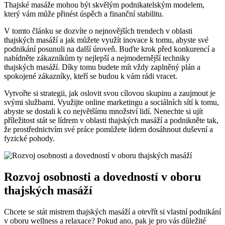
Thajské masáže mohou být skvělým podnikatelským modelem,
který vám může přinést úspěch a finanční stabilitu.
V tomto článku se dozvíte o nejnovějších trendech v oblasti
thajských masáží a jak můžete využít inovace k tomu, abyste své
podnikání posunuli na další úroveň. Buďte krok před konkurencí a
nabídněte zákazníkům ty nejlepší a nejmodernější techniky
thajských masáží. Díky tomu budete mít vždy zaplněný plán a
spokojené zákazníky, kteří se budou k vám rádi vracet.
Vytvořte si strategii, jak oslovit svou cílovou skupinu a zaujmout je
svými službami. Využijte online marketingu a sociálních sítí k tomu,
abyste se dostali k co největšímu množství lidí. Nenechte si ujít
příležitost stát se lídrem v oblasti thajských masáží a podnikněte tak,
že prostřednictvím své práce pomůžete lidem dosáhnout duševní a
fyzické pohody.
Rozvoj osobnosti a dovedností v oboru
thajských masáží
Chcete se stát mistrem thajských masáží a otevřít si vlastní podnikání
v oboru wellness a relaxace? Pokud ano, pak je pro vás důležité