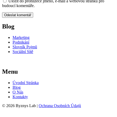
Uložit do prohlížeče jméno, e-mail a webovou stránku pro
budoucí komentáře.
Blog
Marketing
Podnikání
Slovník Pojmů
Sociální Sítě
Menu
Úvodní Stránka
Blog
O Nás
Kontakty
© 2026 Byznys Lab |
Ochrana Osobních Údajů