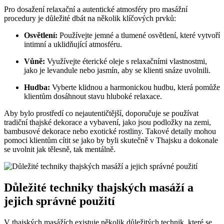
Pro dosažení relaxační a autentické atmosféry pro masážní
procedury je důležité dbát na několik klíčových prvků:
Osvětlení:
Používejte jemné a tlumené osvětlení, které vytvoří
intimní a uklidňující atmosféru.
Vůně:
Využívejte éterické oleje s relaxačními vlastnostmi,
jako je levandule nebo jasmín, aby se klienti snáze uvolnili.
Hudba:
Vyberte klidnou a harmonickou hudbu, která pomůže
klientům dosáhnout stavu hluboké relaxace.
Aby bylo prostředí co nejautentičtější, doporučuje se používat
tradiční thajské dekorace a vybavení, jako jsou podložky na zemi,
bambusové dekorace nebo exotické rostliny. Takové detaily mohou
pomoci klientům cítit se jako by byli skutečně v Thajsku a dokonale
se uvolnit jak tělesně, tak mentálně.
Důležité techniky thajských masáží a
jejich správné použití
V thajských masážích existuje několik důležitých technik, které se