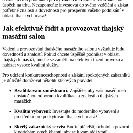
úspěch na trhu. Nezapomeňte investovat do svého vzdělání a získat
potřebné znalosti a dovednosti pro prosperitu vašeho podnikání v
oblasti thajských masáží.
Jak efektivně řídit a provozovat thajský
masážní salon
Vedení a provozování thajského masážního salonu vyžaduje řadu
dovedností a znalostí. Pokud chcete úspěšně podnikat v oblasti
thajských masáží, musíte se zaměřit na efektivní řízení provozu a
nabízet vysoce kvalitní služby.
Pro udržení konkurenceschopnosti a získání spokojených zákazníků
je důležité dodržovat několik klíčových pravidel:
Kvalifikovaní zaměstnanci:
Zajištěte, aby vaši maséři měli
dostatečnou odbornou kvalifikaci a znalosti o thajských
masážích.
Kvalitní vybavení:
Investujte do moderního vybavení a
prostředků pro poskytování thajských masáží.
Skvělý zákaznický servis:
Buďte přátelští, ochotní a pozorní
k potřebám svých klientů, aby se k vám rádi vrátili.