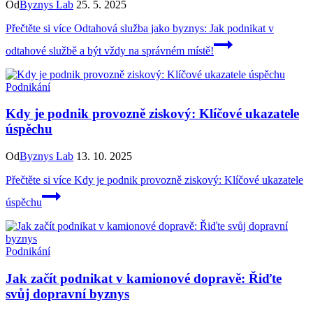
Od
Byznys Lab
25. 5. 2025
Přečtěte si více
Odtahová služba jako byznys: Jak podnikat v
odtahové službě a být vždy na správném místě!
Podnikání
Kdy je podnik provozně ziskový: Klíčové ukazatele
úspěchu
Od
Byznys Lab
13. 10. 2025
Přečtěte si více
Kdy je podnik provozně ziskový: Klíčové ukazatele
úspěchu
Podnikání
Jak začít podnikat v kamionové dopravě: Řiďte
svůj dopravní byznys