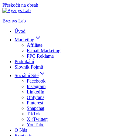
Přeskočit na obsah
Byznys Lab
Úvod
Marketing
Affiliate
E-mail Marketing
PPC Reklama
Podnikání
Slovník Pojmů
Sociální Sítě
Facebook
Instagram
LinkedIn
Onlyfans
Pinterest
Snapchat
TikTok
X (Twitter)
YouTube
O Nás
Kontakty