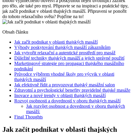
tohoto výjimečného odvětví a poskytnout nejen uvolňující zážitek
pro tělo, ale také pro mysl. Připravte se na inspiraci a praktické tipy,
jak začít podnikat v oblasti thajských masáží. Připraveni se ponořit
do tohoto relaxačního světa? Pojďme na to!
Obsah článku
Jak začít podnikat v oblasti thajských masáží
Výhody poskytování thajských masáží zákazníkům
Jak vytvořit relaxační a autentické prostředí pro masáž
Důležité techniky thajských masáží a jejich správné použití
Marketingové strategie pro propagaci thajského masážního
podnikání
Průvodce výběrem vhodné školy pro výcvik v oblasti
thajských masáží
Jak efektivně řídit a provozovat thajský masážní salon
Zdravotní a psychologické benefity pravidelné thajské masáže
Inovace a nové trendy v oblasti thajských masáží
Rozvoj osobnosti a dovedností v oboru thajských masáží
Jak rozvíjet osobnost a dovednosti v oboru thajských
masáží:
Final Thoughts
Jak začít podnikat v oblasti thajských