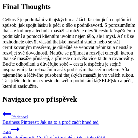
Final Thoughts
Celkově je podnikání v thajských masážích fascinující a naplňující
způsob, jak spojit lásku k péči o tělo s podnikavostí. S porozuměním
thajské kultury a technik masáží si můžete otevřít cestu k úspěšnému
podnikání a pomoci klientům uvolnit nejen tělo, ale i mysl. Ať už se
rozhodnete otevřít vlastní thajské masážní studio nebo se stát
certifikovaným masérem, je důležité se věnovat tréninku a neustále
rozvíjet své dovednosti. Naučte se přijímat a rozvíjet energii, kterou
thajské masáže přinášejí, a přineste do světa více klidu a rovnováhy.
Buďte odhodlaní a důvěřujte sobě – cesta k úspěchu je stejně
inspirativní jako relaxační masáž pod širým thajským nebem. Síla
tajemného a léčivého působení thajských masáží je ve vašich rukou.
Tak jděte do toho a vneste do svého podnikání lá(SELF)sku a péči,
které si zasloužíte.
Navigace pro příspěvek
Předchozí
Business Pinterest: Jak na to a proč začít hned teď
Další
Sklik zkušenosti: Co říkají uživatelé a jak z toho těžit