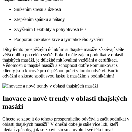
Snížením stresu a úzkosti
Zlepšením spánku a nálady
Zvýšením flexibility a pohyblivosti těla
Podporou cirkulace krve a lymfatického systému
Díky těmto prospěšným účinkům si thajské masáže získávají stále
větší oblibu po celém světě. Pokud máte zájem podnikat v oblasti
thajských masáží, je důležité mít kvalitní vzdělání a certifikaci.
Vědomosti o thajské masáži a schopnost dobře komunikovat s
klienty jsou klíčové pro úspěšnou práci v tomto odvětví. Buďte
odvážní a zkuste spojit svou lásku k masážím s podnikáním!
Inovace a nové trendy v oblasti thajských
masáží
Chcete se zapojit do tohoto prosperujícího odvětví a začít podnikat v
oblasti thajských masáží? V dnešní době je stále více lidí, kteří
hledají způsoby, jak se zbavit stresu a uvolnit své tělo i mysl.