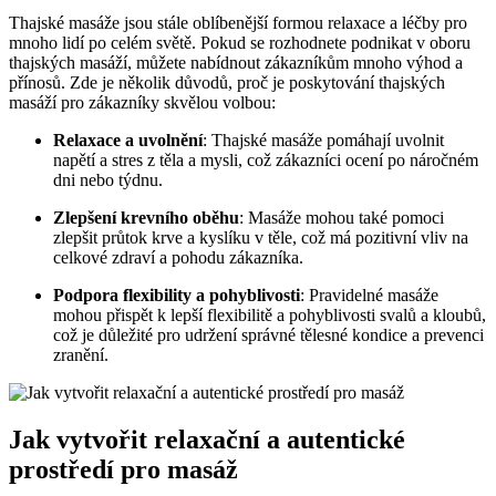
Thajské masáže jsou stále oblíbenější formou relaxace a léčby pro
mnoho lidí po celém světě. Pokud se rozhodnete podnikat v oboru
thajských masáží, můžete nabídnout zákazníkům mnoho výhod a
přínosů. Zde je několik důvodů, proč je poskytování thajských
masáží pro zákazníky skvělou volbou:
Relaxace a uvolnění
: Thajské masáže pomáhají uvolnit
napětí a stres z těla a mysli, což zákazníci ocení po náročném
dni nebo týdnu.
Zlepšení krevního oběhu
: Masáže mohou také pomoci
zlepšit průtok krve a kyslíku v těle, což má pozitivní vliv na
celkové zdraví a pohodu zákazníka.
Podpora flexibility a pohyblivosti
: Pravidelné masáže
mohou přispět k lepší flexibilitě a pohyblivosti svalů a kloubů,
což je důležité pro udržení správné tělesné kondice a prevenci
zranění.
Jak vytvořit relaxační a autentické
prostředí pro masáž