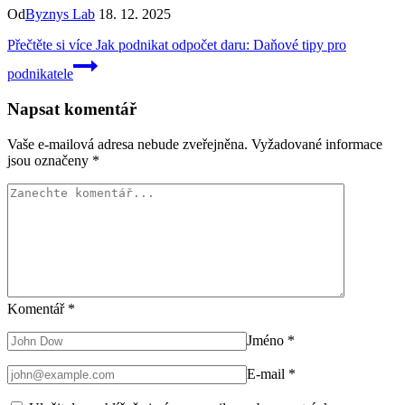
Od
Byznys Lab
18. 12. 2025
Přečtěte si více
Jak podnikat odpočet daru: Daňové tipy pro
podnikatele
Napsat komentář
Vaše e-mailová adresa nebude zveřejněna.
Vyžadované informace
jsou označeny
*
Komentář
*
Jméno
*
E-mail
*