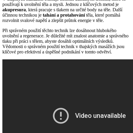
používají k uvolnění těla a mysli. Jednou z klíčových metod je
akupresura
, která pracuje s tlakem na určité body na těle. Další
účinnou technikou je
tahání a protahování
těla, které pomáhá
rozvolnit svalové napětí a zlepšit průtok energie v těle.
Při správném použití těchto technik lze dosáhnout hlubokého
uvolnění a regenerace. Je důležité mít znalost anatomie a správného
tlaku při práci s tělem, abyste dosáhli optimálních výsledků.
Vědomosti o správném použití technik v thajských masážích jsou
klíčové pro efektivní a úspěšné podnikání v tomto odvětví.