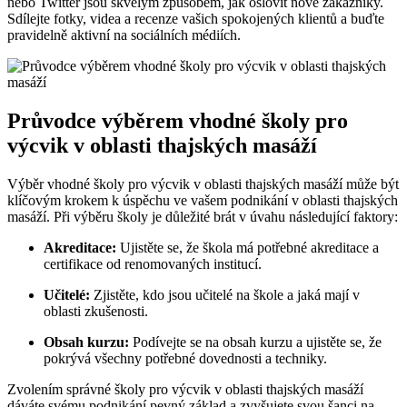
nebo Twitter jsou skvělým způsobem, jak oslovit nové zákazníky.
Sdílejte fotky, videa a recenze vašich spokojených klientů a buďte
pravidelně aktivní na sociálních médiích.
Průvodce výběrem vhodné školy pro
výcvik v oblasti thajských masáží
Výběr vhodné školy pro výcvik v oblasti thajských masáží může být
klíčovým krokem k úspěchu ve vašem podnikání v oblasti thajských
masáží. Při výběru školy je důležité brát v úvahu následující faktory:
Akreditace:
Ujistěte se, že škola má potřebné akreditace a
certifikace od renomovaných institucí.
Učitelé:
Zjistěte, kdo jsou učitelé na škole a jaká mají v
oblasti zkušenosti.
Obsah kurzu:
Podívejte se na obsah kurzu a ujistěte se, že
pokrývá všechny potřebné dovednosti a techniky.
Zvolením správné školy pro výcvik v oblasti thajských masáží
dáváte svému podnikání pevný základ a zvyšujete svou šanci na