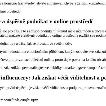
a konečné fázi výroby, abyste eliminovali chyby a zajistili konzistentn
 a úspěšně podnikat v online prostředí
ale pro nás je to i způsob podnikání. Pokud máte rádi módu a chcete os
egií můžete efektivně podnikat v online prostředí a rozšířit své podni
jící tipy a triky, jak se prosadit ve světě módy:
snými hodnotami a emocionálním příběhem, kterým oslovíte své zákazní
íčové pro prezentaci oblečení online, proto dejte pozor na kvalitu obsa
h zákazníků a personalizujte své nabídky a marketingové kampaně tak, a
nfluencery: Jak získat větší viditelnost a
ých prvků úspěchu je získat větší viditelnost a podporu pro svou znač
e využít následující tipy: