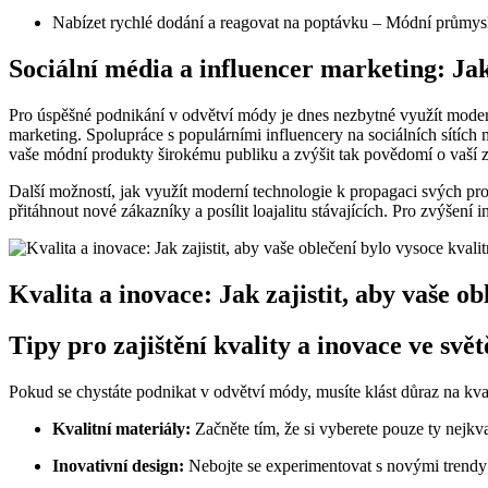
Nabízet rychlé dodání a reagovat na poptávku
– Módní průmysl j
Sociální média a influencer marketing: J
Pro úspěšné podnikání v odvětví módy je dnes nezbytné využít moderní
marketing. Spolupráce s populárními influencery na sociálních sítích
vaše módní produkty širokému publiku a zvýšit tak povědomí o vaší 
Další možností, jak využít moderní technologie k propagaci svých prod
přitáhnout nové zákazníky a posílit loajalitu stávajících. Pro zvýšení
Kvalita a inovace: Jak zajistit, aby vaše o
Tipy pro zajištění kvality a inovace ve svě
Pokud se chystáte podnikat v odvětví módy, musíte klást důraz na kval
Kvalitní materiály:
Začněte tím, že si vyberete pouze ty nejkva
Inovativní design:
Nebojte se experimentovat s novými trendy a 