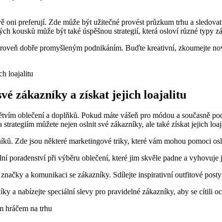
ávě oni preferují. Zde může být užitečné provést průzkum trhu a sledovat 
ch kousků může být také úspěšnou strategií, která osloví různé typy z
zároveň dobře promyšleným podnikáním. Buďte kreativní, zkoumejte nov
vé zákazníky a získat jejich loajalitu
vím oblečení a doplňků. Pokud máte vášeň pro módou a současně podnik
tegiím můžete nejen oslnit své zákazníky, ale také získat jejich loaja
níků. Zde jsou některé marketingové triky, které vám mohou pomoci osln
 poradenství při výběru oblečení, které jim skvěle padne a vyhovuje je
 značky a komunikaci se zákazníky. Sdílejte inspirativní outfitové post
y a nabízejte speciální slevy pro pravidelné zákazníky, aby se cítili oc