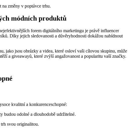
at na změny v poptávce trhu.
svých módních produktů
jefektivnějších forem digitálního marketingu je právě influencer
azníků. Díky jejich sledovanosti a důvěryhodnosti dokážou nabídnout
hu, jako jsou obrázky a videa, které osloví vaši cílovou skupinu, může
outěží a giveawayů, které zvýší angažovanost a popularitu vaší značky.
hopné
 vysoce kvalitní a konkurenceschopné:
ukty budou odolné a dlouhodobě udržitelné.
trh svou originalitou.