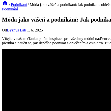
/
Podnikání
/
Móda jako vášeň a podnikání: Jak podnikat s oblečen
Podnikání
Móda jako vášeň a podnikání: Jak podnikat 
Od
Byznys Lab
1. 6. 2025
Vítejte v našem článku plném inspirace pro všechny módní nadšence a p
předtím a naučit se, jak úspěšně podnikat s oblečením a oslnit trh. Bu