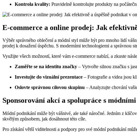
Kontrola kvality:
Pravidelně kontrolujte produkty na počáteční 
E-commerce a online prodej: Jak efektivně
Výběr správného oblečení a módní styl může být pro mnoho lidí vášní, 
prodej k dosažení úspěchu. S moderními technologiemi a správnou strat
Využijte všech možností, které vám e-commerce nabízí, a zkuste následu
Zaměřte se na identitu značky
– Vytvořte silnou značku s ja
Investujte do vizuální prezentace
– Fotografie a videa jsou kl
Oslovte správnou cílovou skupinu
– Analyzujte chování vašic
Sponsorování akcí a spolupráce s módními i
Módní podnikání může být vášnivé, ale také náročné. Jedním z klíčov
skvělým způsobem, jak dosáhnout této cíle.
Pro získání větší viditelnosti a podpory pro své módní podnikání můžet