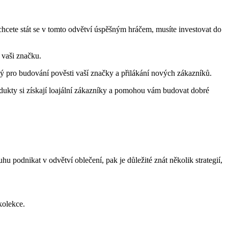
chcete stát se v tomto odvětví úspěšným hráčem, musíte investovat do
t vaši značku.
ový pro budování pověsti vaší značky a přilákání nových zákazníků.
dukty si získají loajální zákazníky a pomohou vám budovat dobré
u podnikat v odvětví oblečení, pak je důležité znát několik strategií,
kolekce.