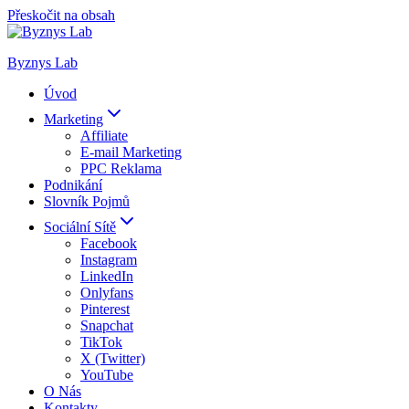
Přeskočit na obsah
Byznys Lab
Úvod
Marketing
Affiliate
E-mail Marketing
PPC Reklama
Podnikání
Slovník Pojmů
Sociální Sítě
Facebook
Instagram
LinkedIn
Onlyfans
Pinterest
Snapchat
TikTok
X (Twitter)
YouTube
O Nás
Kontakty