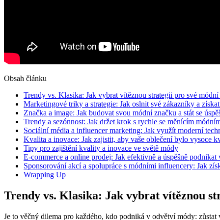
Obsah článku
Trendy vs. Klasika: Jak vybrat vítěznou strategii pro své módn
Marketingové triky a strategie: Jak oslnit své zákazníky a získat 
Značka a image: Jak budovat svou módní značku a stát se úsp
Trendy a sezónnost: Jak držet krok s rychle se měnícím módn
Sociální média a influencer marketing: Jak využít moderní te
Kvalita a inovace: Jak zajistit, aby vaše oblečení bylo vysoce 
Tipy pro zajištění kvality a inovace ve světě módy
E-commerce a online prodej: Jak efektivně a úspěšně podnikat v
Sponsorování akcí a spolupráce s módními influencery: Jak získ
Wrapping Up
Trendy vs. Klasika: Jak vybrat vítěznou st
Je to věčný dilema pro každého, kdo podniká v odvětví módy: zůstat v