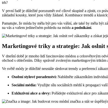
trh?
V první řadě je důležité porozumět své cílové skupině a zjistit, co pr
základní kousky, které jsou vždy žádané. Kombinace trendů a klasický
Pamatujte, že móda by měla být pro vás vášní, ale také by měla být 
na vás a vašem jedinečném pohledu na módu
a podnikání
.
Marketingové triky a strategie: Jak oslnit s
V dnešní době je mnoho lidí fascinováno módou a celosvětovým odvět
obchod s oblečením. Díky správně zvoleným marketingovým trikům a stra
Ve světě módy je důležité neustále sledovat trendy a preferencí zákaz
Osobní stylové poradenství:
Nabídněte zákazníkům individuální
Sociální média:
Využijte sílu sociálních médií k propagaci vaší
Exkluzivní akce a slevy:
Pořádejte exkluzivní akce pro zákazník