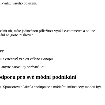
í kvalitu vašeho oblečení.
lnit trh, máte jedinečnou příležitost využít e-commerce a online
kání na globální úroveň.
ky.
hu a estetický vzhled vašeho e-shopu.
byste oslovili ty správné lidi.
 podporu pro své módní podnikání
ku. Sponsorování akcí a spolupráce s módními influencery mohou být