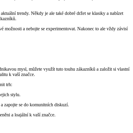
aktuální trendy. Někdy je ale také dobré držet se klasiky a nabízet
ákazníků.
é možnosti a nebojte se experimentovat. Nakonec to ale vždy závisí
avou mysl, můžete využít tuto touhu zákazníků a založit si vlastní
litu k vaší značce.
it trh:
jich stylu.
y a zapojte se do komunitních diskuzí.
eněni a loajální k vaší značce.