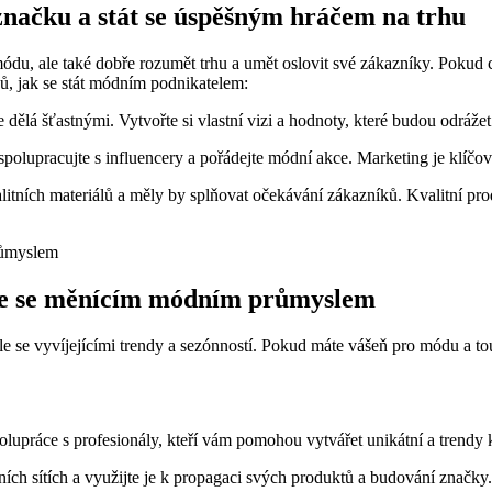
načku a stát se úspěšným hráčem na trhu
ódu, ale také dobře rozumět trhu a umět oslovit své zákazníky. Pokud 
pů, jak se stát módním podnikatelem:
je dělá šťastnými. Vytvořte si vlastní vizi a hodnoty, které budou odráže
 spolupracujte s influencery a pořádejte módní akce. Marketing je klíč
itních materiálů a měly by splňovat očekávání zákazníků. Kvalitní pro
chle se měnícím módním průmyslem
e se vyvíjejícími trendy a sezónností. Pokud máte vášeň pro módu a touh
olupráce s profesionály, kteří vám pomohou vytvářet unikátní a trendy 
ních sítích a využijte je k propagaci svých produktů a budování značky.