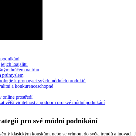
í podnikání
jejich loajalitu
ěšným hráčem na trhu
ím průmyslem
chnologie k propagaci svých módních produktů
kvalitní a konkurenceschopné
 online prostředí
at větší viditelnost a podporu pro své módní podnikání
rategii pro své módní podnikání
ěrný klasickým kouskům, nebo se vrhnout do světa trendů a inovací. Jak