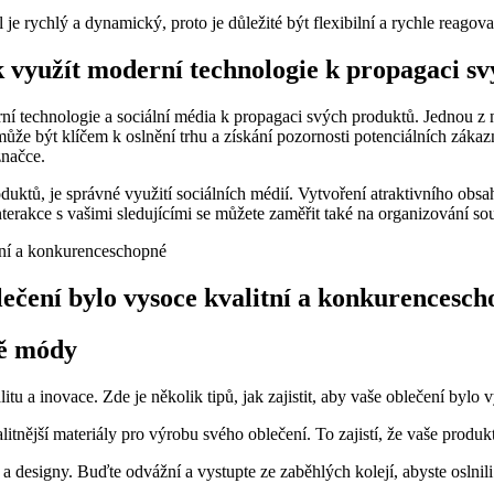
e rychlý a dynamický, proto je důležité být flexibilní a rychle reagov
ak využít moderní technologie k propagaci 
 technologie a sociální média k propagaci svých produktů. Jednou z ne
 může být klíčem k oslnění trhu a získání pozornosti potenciálních zák
značce.
uktů, je správné využití sociálních médií. Vytvoření atraktivního obsa
 interakce s vašimi sledujícími se můžete zaměřit také na organizování s
blečení bylo vysoce kvalitní a konkurencesc
tě módy
itu a inovace. Zde je několik tipů, jak zajistit, aby vaše oblečení bylo
litnější materiály pro výrobu svého oblečení. To zajistí, že vaše prod
designy. Buďte odvážní a vystupte ze zaběhlých kolejí, abyste oslnili 