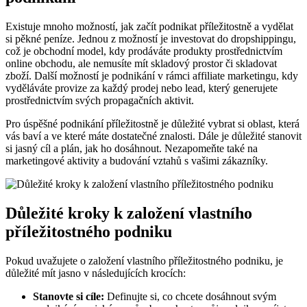
Existuje mnoho možností, jak začít podnikat příležitostně a vydělat
si pěkné peníze. Jednou z možností je investovat do dropshippingu,
což je obchodní model, kdy prodáváte produkty prostřednictvím
online obchodu, ale nemusíte mít skladový prostor či skladovat
zboží. Další možností je podnikání v rámci affiliate marketingu, kdy
vyděláváte provize za každý prodej nebo lead, který generujete
prostřednictvím svých propagačních aktivit.
Pro úspěšné podnikání příležitostně je důležité vybrat si oblast, která
vás baví a ve které máte dostatečné znalosti. Dále je důležité stanovit
si jasný cíl a plán, jak ho dosáhnout. Nezapomeňte také na
marketingové aktivity a budování vztahů s vašimi zákazníky.
Důležité kroky k založení vlastního
příležitostného podniku
Pokud uvažujete o založení vlastního příležitostného podniku, je
důležité mít jasno v následujících krocích:
Stanovte si cíle:
Definujte si, co chcete dosáhnout svým