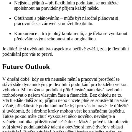
Nejistota příjmů – při flexibilním podnikání se nemůžete
spolehnout na pravidelný příjem každý měsíc.
Obtížnosti s plánováním – může být náročné plánovat si
pracovní čas a zároveň si udržet flexibilitu.
Konkurence – trh je plný konkurentů, a je třeba se vyniknout
především svými schopnostmi a originalitou.
Je důležité si uvědomit tyto aspekty a pečlivě zvážit, zda je flexibilní
podnikání pro vás to pravé.
Future Outlook
V dnešní době, kdy se trh neustále mění a pracovní prostředí se
stává stále dynamickým, je flexibilní podnikání pro každého velkou
výhodou. Mít možnost podnikat příležitostně nám dává svobodu
rozhodovat o našem vlastním čase a financích. Bez ohledu na to,
zda hledáte další zdroj příjmu nebo chcete plně se soustředil na vaše
vášně, příležitostné podnikání může být pro vás to pravé. Je důležité
si uvědomit, že i drobné kroky mohou vést ke značnému úspěchu.
Takže pokud máte chuť vyzkoušet něco nového, neváhejte a
začněte podnikat příležitostně ještě dnes. Možná právě takto objevíte
svůj skrytý podnikatelský talent a otevřete si nové dveře v oblasti