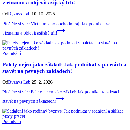
vietnamu a objevit asijský trh!
Od
Byznys Lab
10. 10. 2025
Přečtěte si více
Vietnam jako obchodní ráj: Jak podnikat ve
vietnamu a objevit asijský trh!
Podnikání
Palety nejen jako základ: Jak podnikat v paletách a
stavět na pevných základech!
Od
Byznys Lab
25. 2. 2026
Přečtěte si více
Palety nejen jako základ: Jak podnikat v paletách a
stavět na pevných základech!
Podnikání