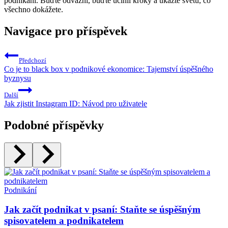
podnikání. Buďte odvážní, buďte učinil kroky a ukažte světu, co
všechno dokážete.
Navigace pro příspěvek
Předchozí
Co je to black box v podnikové ekonomice: Tajemství úspěšného
byznysu
Další
Jak zjistit Instagram ID: Návod pro uživatele
Podobné příspěvky
Podnikání
Jak začít podnikat v psaní: Staňte se úspěšným
spisovatelem a podnikatelem