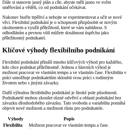
Dále si stanovte jasný plán a cíle, abyste měli jasno ve svém
směřování a věděli, co od podnikání očekávat.
Nakonec buďte trpěliví a nebojte se experimentovat a učit se nové
věci. Flexibilní podnikání je o schopnosti přizpůsobit se novým
okolnostem a využít příležitostí, které se vám nabídnou. S
odhodláním a pevnou vůlí můžete dosáhnout úspěchu jako
příležitostný podnikatel.
Klíčové výhody flexibilního podnikání
Flexibilní podnikání přináší mnoho klíčových výhod pro každého,
kdo chce podnikat příležitostně. Jednou z hlavních výhod je
možnost pracovat ve vlastním tempu a ve vlastním čase. Flexibilita v
práci umožňuje podnikatelům skloubit svou práci s rodinným
životem nebo s jinými závazky.
Další výhodou flexibilního podnikání je široké pole působnosti.
Podnikatelé mohou zkoušet různé odvětví a oblasti podnikání bez
závazku dlouhodobého závazku. Tato svoboda a variabilita pomáhá
objevit nové možnosti a možnosti růstu pro podnikatele.
Výhody
Popis
Flexibilita
Možnost pracovat ve vlastním tempu a čase.