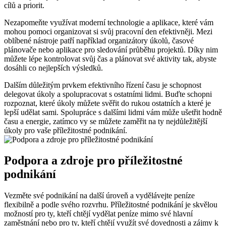
cílů a priorit.
Nezapomeňte využívat moderní technologie a aplikace, které vám
mohou pomoci organizovat si svůj pracovní den efektivněji. Mezi
oblíbené nástroje patří například organizátory úkolů, časové
plánovače nebo aplikace pro sledování průběhu projektů. Díky nim
můžete lépe kontrolovat svůj čas a plánovat své aktivity tak, abyste
dosáhli co nejlepších výsledků.
Dalším důležitým prvkem efektivního řízení času je schopnost
delegovat úkoly a spolupracovat s ostatními lidmi. Buďte schopni
rozpoznat, které úkoly můžete svěřit do rukou ostatních a které je
lepší udělat sami. Spolupráce s dalšími lidmi vám může ušetřit hodně
času a energie, zatímco vy se můžete zaměřit na ty nejdůležitější
úkoly pro vaše příležitostné podnikání.
Podpora a zdroje pro příležitostné
podnikání
Vezměte své podnikání na další úroveň a vydělávejte peníze
flexibilně a podle svého rozvrhu. Příležitostné podnikání je skvělou
možností pro ty, kteří chtějí vydělat peníze mimo své hlavní
zaměstnání nebo pro ty, kteří chtějí využít své dovednosti a zájmy k