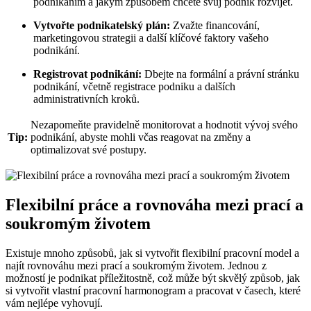
podnikáním a jakým způsobem chcete svůj podnik rozvíjet.
Vytvořte podnikatelský plán:
Zvažte financování,
marketingovou strategii a další klíčové faktory vašeho
podnikání.
Registrovat podnikání:
Dbejte na formální a právní stránku
podnikání, včetně registrace podniku a dalších
administrativních kroků.
Nezapomeňte pravidelně monitorovat a hodnotit vývoj svého
Tip:
podnikání, abyste mohli včas reagovat na změny a
optimalizovat své postupy.
Flexibilní práce a rovnováha mezi prací a
soukromým životem
Existuje mnoho způsobů, jak si vytvořit flexibilní pracovní model a
najít rovnováhu mezi prací a soukromým životem. Jednou z
možností je podnikat příležitostně, což může být skvělý způsob, jak
si vytvořit vlastní pracovní harmonogram a pracovat v časech, které
vám nejlépe vyhovují.