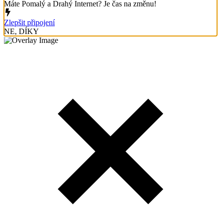
Máte Pomalý a Drahý Internet? Je čas na změnu!
Zlepšit připojení
NE, DÍKY