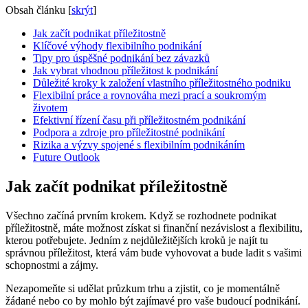
Obsah článku
[
skrýt
]
Jak začít podnikat příležitostně
Klíčové výhody flexibilního podnikání
Tipy pro úspěšné podnikání bez závazků
Jak vybrat vhodnou příležitost k podnikání
Důležité kroky k založení vlastního příležitostného podniku
Flexibilní práce a rovnováha mezi prací a soukromým
životem
Efektivní řízení času při příležitostném podnikání
Podpora a zdroje pro příležitostné podnikání
Rizika a výzvy spojené s flexibilním podnikáním
Future Outlook
Jak začít podnikat příležitostně
Všechno začíná prvním krokem. Když se rozhodnete podnikat
příležitostně, máte možnost získat si finanční nezávislost a flexibilitu,
kterou potřebujete. Jedním z nejdůležitějších kroků je najít tu
správnou příležitost, která vám bude vyhovovat a bude ladit s vašimi
schopnostmi a zájmy.
Nezapomeňte si udělat průzkum trhu a zjistit, co je momentálně
žádané nebo co by mohlo být zajímavé pro vaše budoucí podnikání.