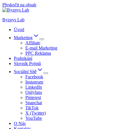
Přeskočit na obsah
Byznys Lab
Úvod
Marketing
Affiliate
E-mail Marketing
PPC Reklama
Podnikání
Slovník Pojmů
Sociální Sítě
Facebook
Instagram
LinkedIn
Onlyfans
Pinterest
Snapchat
TikTok
X (Twitter)
YouTube
O Nás
Kontakty