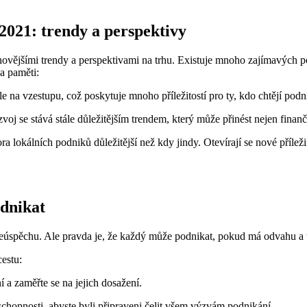
 2021: trendy a perspektivy
jnovějšími trendy a perspektivami na trhu. Existuje mnoho zajímavých po
na paměti:
e na vzestupu, což poskytuje mnoho příležitostí pro ty, kdo chtějí podni
voj se stává stále důležitějším trendem, který může přinést nejen finančn
 lokálních podniků důležitější než kdy jindy. Otevírají se nové příleži
odnikat
li neúspěchu. Ale pravda je, že každý může podnikat, pokud má odvahu a
cestu:
í a zaměřte se na jejich dosažení.
 schopnosti, abyste byli připraveni čelit všem výzvám podnikání.