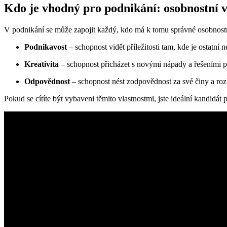
Kdo je vhodný pro podnikání: osobnostní v
V podnikání se může zapojit každý, kdo má k tomu správné osobnostní v
Podnikavost
– schopnost vidět příležitosti tam, kde je ostatní n
Kreativita
– schopnost přicházet s novými nápady a řešeními 
Odpovědnost
– schopnost nést zodpovědnost za své činy a roz
Pokud se cítíte být vybaveni těmito vlastnostmi, jste ideální kandidát 