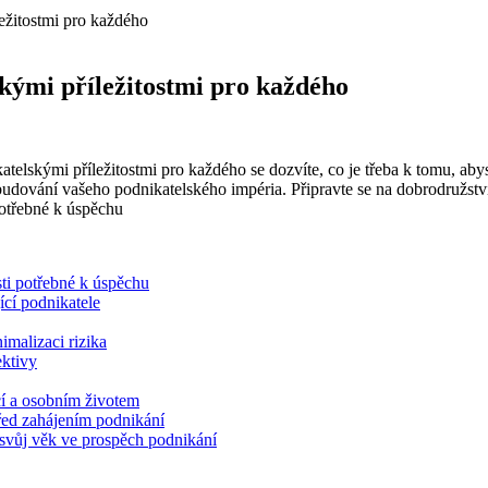
ežitostmi pro každého
kými příležitostmi pro každého
lskými příležitostmi pro každého se dozvíte, co je třeba k tomu, abys
udování vašeho podnikatelského impéria. Připravte se na dobrodružstv
ti potřebné k úspěchu
jící podnikatele
imalizaci rizika
ektivy
cí a osobním životem
před zahájením podnikání
t svůj věk ve prospěch podnikání