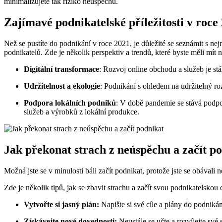
minimalizujete tak riziko neúspěchu.
Zajímavé podnikatelské příležitosti v roce
Než se pustíte do podnikání v roce 2021, je důležité se seznámit s ne
podnikatelů. Zde je několik perspektiv a trendů, které byste měli mít 
Digitální transformace
: Rozvoj online obchodu a služeb je stál
Udržitelnost a ekologie
: Podnikání s ohledem na udržitelný roz
Podpora lokálních podniků
: V době pandemie se stává podpora
služeb a výrobků z lokální produkce.
Jak překonat strach z neúspěchu a začít p
Možná jste se v minulosti báli začít podnikat, protože jste se obáva
Zde je několik tipů, jak se zbavit strachu a začít svou podnikatelskou 
Vytvořte si jasný plán:
Napište si své cíle a plány do podnikán
Získávejte nové dovednosti:
Neustále se učte a rozvíjejte své