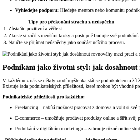
Vyhledejte podporu:
Hledejte mentora nebo komunitu podnika
Tipy pro překonání strachu z neúspěchu
1. Zůstaňte pozitivní a věřte si.
2. Zkuste si začít s menšími kroky a postupně budujte své podnikání.
3. Naučte se přijímat neúspěchy jako součást učícího procesu.
Podnikání jako životní styl: jak dosáhnou
V každému z nás se někdy zrodí myšlenka stát se podnikatelem a žít 
Existuje řada podnikatelských příležitostí, které mohou být vhodné pr
Podnikatelské příležitosti pro každého:
Freelancing – nabízí možnost pracovat z domova a volit si své 
E-commerce – umožňuje prodávat produkty online a šířit svůj p
Podnikání v digitálním marketingu – zahrnuje různé online str