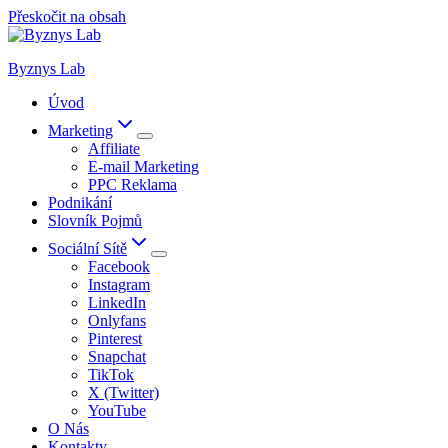
Přeskočit na obsah
Byznys Lab
Úvod
Marketing
Affiliate
E-mail Marketing
PPC Reklama
Podnikání
Slovník Pojmů
Sociální Sítě
Facebook
Instagram
LinkedIn
Onlyfans
Pinterest
Snapchat
TikTok
X (Twitter)
YouTube
O Nás
Kontakty