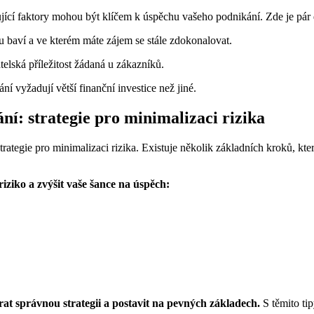
í faktory mohou být klíčem k úspěchu vašeho podnikání. Zde je pár důl
u baví a ve kterém máte zájem se stále zdokonalovat.
telská příležitost žádaná u zákazníků.
í vyžadují větší finanční investice než jiné.
ní: strategie pro minimalizaci rizika
trategie pro minimalizaci rizika. Existuje několik základních kroků, k
iziko a zvýšit vaše šance na úspěch:
rat správnou strategii a postavit na pevných základech.
S těmito tip