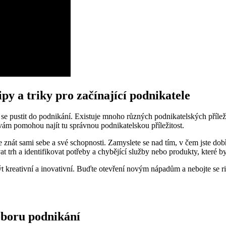
ipy a triky pro začínající podnikatele
ustit do podnikání. Existuje mnoho různých podnikatelských příležitost
ré vám pomohou najít tu správnou podnikatelskou příležitost.
je znát sami sebe a své schopnosti. Zamyslete se nad tím, v čem jste dob
vat trh a identifikovat potřeby a chybějící služby nebo produkty, které 
t kreativní a inovativní. Buďte otevření novým nápadům a nebojte se ri
oboru podnikání