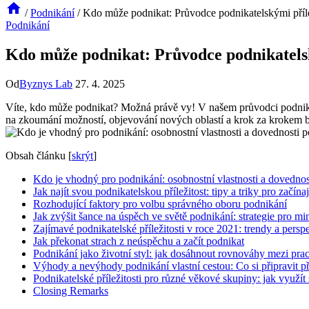
/
Podnikání
/
Kdo může podnikat: Průvodce podnikatelskými příl
Podnikání
Kdo může podnikat: Průvodce podnikatels
Od
Byznys Lab
27. 4. 2025
Víte, kdo může podnikat? Možná právě vy! V našem průvodci podnikate
na zkoumání možností, objevování nových oblastí a krok za krokem b
Obsah článku
[
skrýt
]
Kdo je vhodný pro podnikání: osobnostní vlastnosti a dovednos
Jak najít svou podnikatelskou příležitost: tipy a triky pro začína
Rozhodující faktory pro volbu správného oboru podnikání
Jak zvýšit šance na úspěch ve světě podnikání: strategie pro min
Zajímavé podnikatelské příležitosti v roce 2021: trendy a persp
Jak překonat strach z neúspěchu a začít podnikat
Podnikání jako životní styl: jak dosáhnout rovnováhy mezi pra
Výhody a nevýhody podnikání vlastní cestou: Co si připravit 
Podnikatelské příležitosti pro různé věkové skupiny: jak využí
Closing Remarks