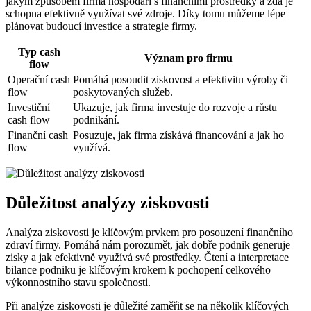
jakým způsobem firma hospodaří s finančními prostředky a zda je
schopna efektivně využívat své zdroje. Díky tomu můžeme lépe
plánovat budoucí investice a strategie firmy.
Typ cash
Význam pro firmu
flow
Operační cash
Pomáhá posoudit ziskovost a efektivitu výroby či
flow
poskytovaných služeb.
Investiční
Ukazuje, jak firma investuje do rozvoje a růstu
cash flow
podnikání.
Finanční cash
Posuzuje, jak firma získává financování a jak ho
flow
využívá.
Důležitost analýzy ziskovosti
Analýza ziskovosti je klíčovým prvkem pro posouzení finančního
zdraví firmy. Pomáhá nám porozumět, jak dobře podnik generuje
zisky a jak efektivně využívá své prostředky. Čtení a interpretace
bilance podniku je klíčovým krokem k pochopení celkového
výkonnostního stavu společnosti.
Při analýze ziskovosti je důležité zaměřit se na několik klíčových