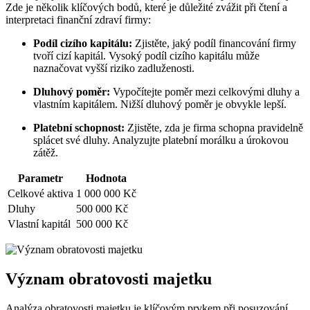
Zde je několik klíčových bodů, které je důležité zvážit při čtení a
interpretaci finanční zdraví firmy:
Podíl cizího kapitálu:
Zjistěte, jaký podíl financování firmy
tvoří cizí kapitál. Vysoký podíl cizího kapitálu může
naznačovat vyšší riziko zadluženosti.
Dluhový poměr:
Vypočítejte poměr mezi celkovými dluhy a
vlastním kapitálem. Nižší dluhový poměr je obvykle lepší.
Platební schopnost:
Zjistěte, zda je firma schopna pravidelně
splácet své dluhy. Analyzujte platební morálku a úrokovou
zátěž.
Parametr
Hodnota
Celkové aktiva
1 000 000 Kč
Dluhy
500 000 Kč
Vlastní kapitál
500 000 Kč
Význam obratovosti majetku
Analýza obratovosti majetku je klíčovým prvkem při posuzování