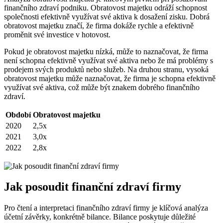
finančního zdraví podniku. Obratovost majetku odráží schopnost
společnosti efektivně využívat své aktiva k dosažení zisku. Dobrá
obratovost majetku značí, že firma dokáže rychle a efektivně
proměnit své investice v hotovost.
Pokud je obratovost majetku nízká, může to naznačovat, že firma
není schopna efektivně využívat své aktiva nebo že má problémy s
prodejem svých produktů nebo služeb. Na druhou stranu, vysoká
obratovost majetku může naznačovat, že firma je schopna efektivně
využívat své aktiva, což může být znakem dobrého finančního
zdraví.
Období
Obratovost majetku
2020
2,5x
2021
3,0x
2022
2,8x
Jak posoudit finanční zdraví firmy
Pro čtení a interpretaci finančního zdraví firmy je klíčová analýza
účetní závěrky, konkrétně bilance. Bilance poskytuje důležité