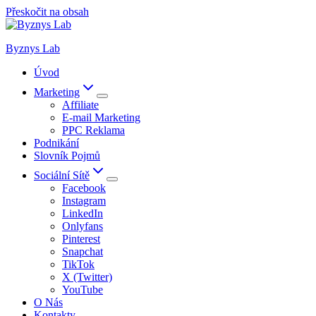
Přeskočit na obsah
Byznys Lab
Úvod
Marketing
Affiliate
E-mail Marketing
PPC Reklama
Podnikání
Slovník Pojmů
Sociální Sítě
Facebook
Instagram
LinkedIn
Onlyfans
Pinterest
Snapchat
TikTok
X (Twitter)
YouTube
O Nás
Kontakty