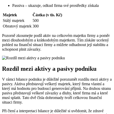
Passiva – ukazuje, odkud firma své prostředky získala
Majetek
Částka (v tis. Kč)
Stálý majetek
500
Obratový majetek
300
Pozorně zkoumejte podíl aktiv na celkovém majetku firmy a poměr
mezi dlouhodobým a krátkodobým majetkem. Tím získáte ucelený
pohled na finanční situaci firmy a můžete odhadnout její stabilitu a
schopnost plnit závazky.
Rozdíl mezi aktivy a pasivy podniku
V rámci bilance podniku je důležité porozumět rozdílu mezi aktivy a
pasivy. Aktiva představují veškerý majetek, který firma vlastní a
který má hodnotu pro budoucí generování příjmů. Na druhou stranu
pasiva představují veškeré závazky a dluhy, které firma má a které
musí splatit. Tato dvě čísla dohromady tvoří celkovou finanční
situaci firmy.
Při čtení a interpretaci bilance je důležité si uvědomit, že zdravé