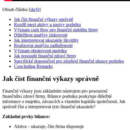
Obsah článku
[
skrýt
]
Jak číst finanční výkazy správně
Rozdíl mezi aktivy a pasivy podniku
Význam cash flow pro finanční stabilitu firmy
Důležitost analýzy ziskovosti
Jak interpretovat ukazatele likvidity
Realizovat analýzu zadluženosti
Význam obratovosti majetku
Jak posoudit finanční zdraví firmy
Specifické doporučení pro zlepšení finanční situace podniku
Concluding Remarks
Jak číst finanční výkazy správně
Finanční výkazy jsou základním nástrojem pro posouzení
finančního zdraví firmy. Bilance podniku poskytuje důležité
informace o majetku, závazcích a vlastním kapitálu společnosti. Jak
správně číst a interpretovat tyto finanční ukazatele?
Základní prvky bilance:
Aktiva – ukazuje, čím firma disponuje