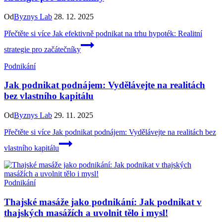
Od
Byznys Lab
28. 12. 2025
Přečtěte si více
Jak efektivně podnikat na trhu hypoték: Realitní
strategie pro začátečníky
Podnikání
Jak podnikat podnájem: Vydělávejte na realitách
bez vlastního kapitálu
Od
Byznys Lab
29. 11. 2025
Přečtěte si více
Jak podnikat podnájem: Vydělávejte na realitách bez
vlastního kapitálu
Podnikání
Thajské masáže jako podnikání: Jak podnikat v
thajských masážích a uvolnit tělo i mysl!