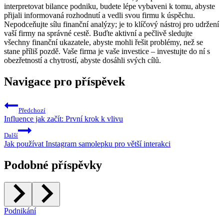
interpretovat bilance podniku, budete lépe vybaveni k tomu, abyste
přijali informovaná rozhodnutí a vedli svou firmu k úspěchu.
Nepodceňujte sílu finanční analýzy; je to klíčový nástroj pro udržení
vaší firmy na správné cestě. Buďte aktivní a pečlivě sledujte
všechny finanční ukazatele, abyste mohli řešit problémy, než se
stane příliš pozdě. Vaše firma je vaše investice – investujte do ní s
obezřetností a chytrostí, abyste dosáhli svých cílů.
Navigace pro příspěvek
Předchozí
Influence jak začít: První krok k vlivu
Další
Jak používat Instagram samolepku pro větší interakci
Podobné příspěvky
Podnikání