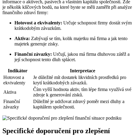
informace o aktivech, pasivech a vlastním kapitálu společnosti. Zde
je několik klíčových bodů, na které byste se měli zaměřit při analýze
finančního zdraví firmy:
Hotovost a ekvivalenty:
Určuje schopnost firmy dostát svým
krátkodobým závazkům.
Aktiva:
Zabývají se tím, kolik majetku má firma a jak tento
majetek generuje zisky.
Finanční závazky:
Určují, jakou má firma dluhovou zátěž a
její schopnost tento dluh splácet.
Indikátor
Interpretace
Hotovost a
Je důležité mít dostatek likvidních prostředků pro
ekvivalenty
krytí krátkodobých závazků.
Čím vyšší hodnota aktiv, tím lépe firma využívá své
Aktiva
zdroje k generování zisků.
Finanční
Důležité je udržovat zdravý poměr mezi dluhy a
závazky
kapitálem společnosti.
Specifické doporučení pro zlepšení