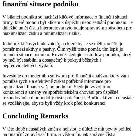
finanční situace podniku
V bilanci podniku se nachází klíčové informace o finanční situaci
firmy, které mohou být klíčem k úspěchu nebo selhání podnikání. Je
důležité umět číst a interpretovat tyto údaje správným způsobem pro
maximalizaci zisku a minimalizaci rizika.
Jedním z klíčových ukazatelů, na které byste se měli zaměřit, je
poměr mezi aktivy a pasivy. Čím vyšší tento poměr, tím lepší je
finanční situace podniku. Rovněž sledujte cash flow podniku, který
by měl být stabilní a dostatečný k pokrytí běžných i
nepředvídatelných výdajů.
Investujte do moderního softwaru pro finanční analýzu, který vám
pomůže rychle a efektivně získat potřebné informace pro
optimalizaci financí vašeho podniku. Sledujte vývoj trhu,
konkurenci a změny ve spotřebitelském chování pro úspěšné
rozhodování a dlouhodobý růst společnosti. Buďte aktivní a neustále
se vzdělávejte, abyste byli vždy krok před konkurencí.
Concluding Remarks
V této době neustálých změn a nejistot je důležité mít pevný pohled
na finanční zdraví vaší firmi. S vědomím, jak správně číst a