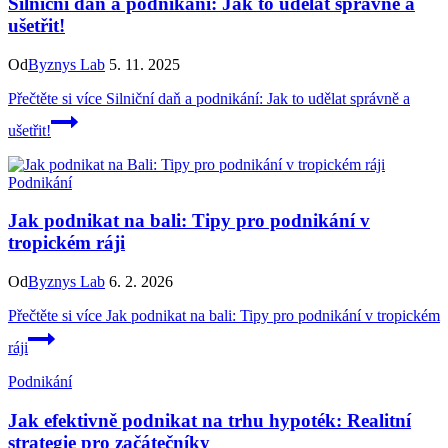
Silniční daň a podnikání: Jak to udělat správně a
ušetřit!
Od
Byznys Lab
5. 11. 2025
Přečtěte si více
Silniční daň a podnikání: Jak to udělat správně a
ušetřit!
Podnikání
Jak podnikat na bali: Tipy pro podnikání v
tropickém ráji
Od
Byznys Lab
6. 2. 2026
Přečtěte si více
Jak podnikat na bali: Tipy pro podnikání v tropickém
ráji
Podnikání
Jak efektivně podnikat na trhu hypoték: Realitní
strategie pro začátečníky