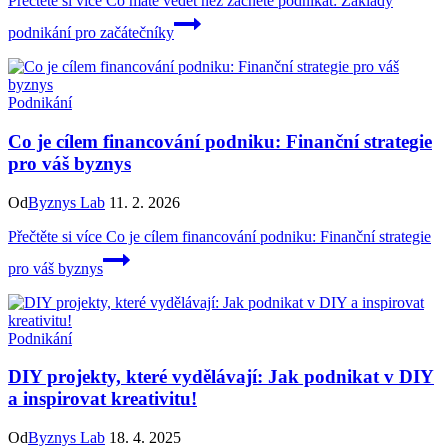
Přečtěte si více
Co máte vědět než začnete podnikat: Základy
podnikání pro začátečníky
Podnikání
Co je cílem financování podniku: Finanční strategie
pro váš byznys
Od
Byznys Lab
11. 2. 2026
Přečtěte si více
Co je cílem financování podniku: Finanční strategie
pro váš byznys
Podnikání
DIY projekty, které vydělávají: Jak podnikat v DIY
a inspirovat kreativitu!
Od
Byznys Lab
18. 4. 2025