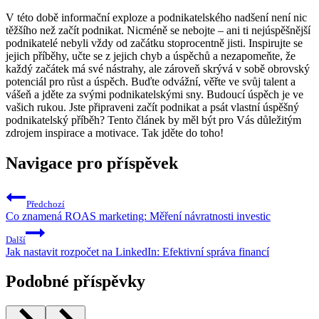
V této době informační exploze a podnikatelského nadšení není nic
těžšího než začít podnikat. Nicméně se nebojte – ani ti nejúspěšnější
podnikatelé nebyli vždy od začátku stoprocentně jisti. Inspirujte se
jejich příběhy, učte se z jejich chyb a úspěchů a nezapomeňte, že
každý začátek má své nástrahy, ale zároveň skrývá v sobě obrovský
potenciál pro růst a úspěch. Buďte odvážní, věřte ve svůj talent a
vášeň a jděte za svými podnikatelskými sny. Budoucí úspěch je ve
vašich rukou. Jste připraveni začít podnikat a psát vlastní úspěšný
podnikatelský příběh? Tento článek by měl být pro Vás důležitým
zdrojem inspirace a motivace. Tak jděte do toho!
Navigace pro příspěvek
Předchozí
Co znamená ROAS marketing: Měření návratnosti investic
Další
Jak nastavit rozpočet na LinkedIn: Efektivní správa financí
Podobné příspěvky