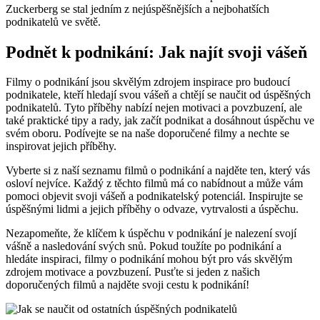
Zuckerberg se stal jedním z nejúspěšnějších a nejbohatších
podnikatelů ve světě.
Podnět k podnikání: Jak najít svoji vášeň
Filmy o podnikání jsou skvělým zdrojem inspirace pro budoucí
podnikatele, kteří hledají svou vášeň a chtějí se naučit od úspěšných
podnikatelů. Tyto příběhy nabízí nejen motivaci a povzbuzení, ale
také praktické tipy a rady, jak začít podnikat a dosáhnout úspěchu ve
svém oboru. Podívejte se na naše doporučené filmy a nechte se
inspirovat jejich příběhy.
Vyberte si z naší seznamu filmů o podnikání a najděte ten, který vás
osloví nejvíce. Každý z těchto filmů má co nabídnout a může vám
pomoci objevit svoji vášeň a podnikatelský potenciál. Inspirujte se
úspěšnými lidmi a jejich příběhy o odvaze, vytrvalosti a úspěchu.
Nezapomeňte, že klíčem k úspěchu v podnikání je nalezení svojí
vášně a nasledování svých snů. Pokud toužíte po podnikání a
hledáte inspiraci, filmy o podnikání mohou být pro vás skvělým
zdrojem motivace a povzbuzení. Pusťte si jeden z našich
doporučených filmů a najděte svoji cestu k podnikání!