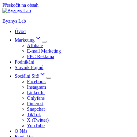
Přeskočit na obsah
Byznys Lab
Úvod
Marketing
Affiliate
E-mail Marketing
PPC Reklama
Podnikání
Slovník Pojmů
Sociální Sítě
Facebook
Instagram
LinkedIn
Onlyfans
Pinterest
Snapchat
TikTok
X (Twitter)
YouTube
O Nás
Kontakty