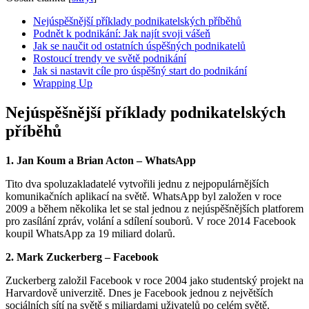
Nejúspěšnější příklady podnikatelských příběhů
Podnět k podnikání: Jak najít svoji vášeň
Jak se naučit od ostatních úspěšných podnikatelů
Rostoucí trendy ve světě podnikání
Jak si nastavit cíle pro úspěšný start do podnikání
Wrapping Up
Nejúspěšnější příklady podnikatelských
příběhů
1. Jan Koum a Brian Acton – WhatsApp
Tito dva spoluzakladatelé vytvořili jednu z nejpopulárnějších
komunikačních aplikací na světě. WhatsApp byl založen v roce
2009 a během několika let se stal jednou z nejúspěšnějších platforem
pro zasílání zpráv, volání a sdílení souborů. V roce 2014 Facebook
koupil WhatsApp za 19 miliard dolarů.
2. Mark Zuckerberg – Facebook
Zuckerberg založil Facebook v roce 2004 jako studentský projekt na
Harvardově univerzitě. Dnes je Facebook jednou z největších
sociálních sítí na světě s miliardami uživatelů po celém světě.