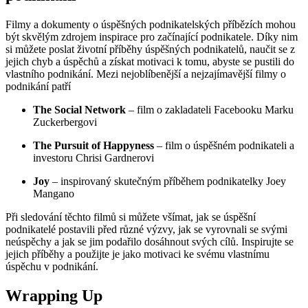
Filmy a dokumenty o úspěšných podnikatelských příbězích mohou
být skvělým zdrojem inspirace pro začínající podnikatele. Díky nim
si můžete poslat životní příběhy úspěšných podnikatelů, naučit se z
jejich chyb a úspěchů a získat motivaci k tomu, abyste se pustili do
vlastního podnikání. Mezi nejoblíbenější a nejzajímavější filmy o
podnikání patří
The Social Network
– film o zakladateli Facebooku Marku
Zuckerbergovi
The Pursuit of Happyness
– film o úspěšném podnikateli a
investoru Chrisi Gardnerovi
Joy
– inspirovaný skutečným příběhem podnikatelky Joey
Mangano
Při sledování těchto filmů si můžete všímat, jak se úspěšní
podnikatelé postavili před různé výzvy, jak se vyrovnali se svými
neúspěchy a jak se jim podařilo dosáhnout svých cílů. Inspirujte se
jejich příběhy a použijte je jako motivaci ke svému vlastnímu
úspěchu v podnikání.
Wrapping Up