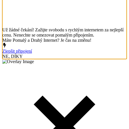
Už žádné čekání! Zažijte svobodu s rychlým internetem za nejlepší
cenu. Nenechte se omezovat pomalým připojením.
Máte Pomalý a Drahý Internet? Je čas na změnu!
Zlepšit připojení
NE, DÍKY