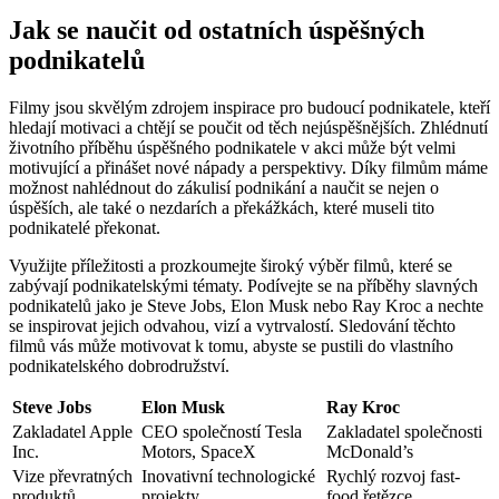
Jak se naučit od ostatních úspěšných
podnikatelů
Filmy jsou skvělým zdrojem inspirace pro budoucí podnikatele, kteří
hledají motivaci a chtějí se poučit od těch nejúspěšnějších. Zhlédnutí
životního příběhu úspěšného podnikatele v akci může být velmi
motivující a přinášet nové nápady a perspektivy. Díky filmům máme
možnost nahlédnout do zákulisí podnikání a naučit se nejen o
úspěších, ale také o nezdarích a překážkách, které museli tito
podnikatelé překonat.
Využijte příležitosti a prozkoumejte široký výběr filmů, které se
zabývají podnikatelskými tématy. Podívejte se na příběhy slavných
podnikatelů jako je Steve Jobs, Elon Musk nebo Ray Kroc a nechte
se inspirovat jejich odvahou, vizí a vytrvalostí. Sledování těchto
filmů vás může motivovat k tomu, abyste se pustili do vlastního
podnikatelského dobrodružství.
Steve Jobs
Elon Musk
Ray Kroc
Zakladatel Apple
CEO společností Tesla
Zakladatel společnosti
Inc.
Motors, SpaceX
McDonald’s
Vize převratných
Inovativní technologické
Rychlý rozvoj fast-
produktů
projekty
food řetězce