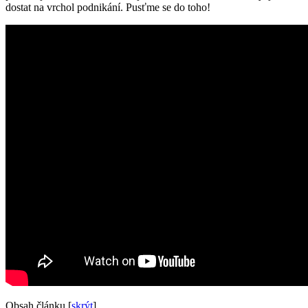
dostat na vrchol podnikání. Pusťme se do toho!
Obsah článku
[
skrýt
]