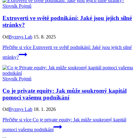
Slovník Pojmů
Extroverti ve světě podnikání: Jaké jsou jejich silné
stránky?
Od
Byznys Lab
15. 8. 2025
Přečtěte si více
Extroverti ve světě podnikání: Jaké jsou jejich silné
stránky?
Slovník Pojmů
Co je private equity: Jak může soukromý kapitál
pomoci vašemu podnikání
Od
Byznys Lab
18. 1. 2026
Přečtěte si více
Co je private equity: Jak může soukromý kapitál
pomoci vašemu podnikání