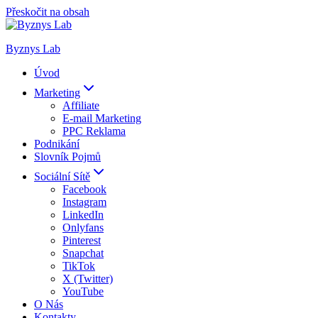
Přeskočit na obsah
Byznys Lab
Úvod
Marketing
Affiliate
E-mail Marketing
PPC Reklama
Podnikání
Slovník Pojmů
Sociální Sítě
Facebook
Instagram
LinkedIn
Onlyfans
Pinterest
Snapchat
TikTok
X (Twitter)
YouTube
O Nás
Kontakty