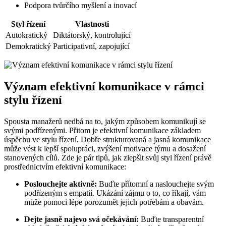
Podpora tvůrčího myšlení a inovací
Styl řízení
Vlastnosti
Autokratický
Diktátorský, kontrolující
Demokratický
Participativní, zapojující
Význam efektivní komunikace v rámci
stylu řízení
Spousta manažerů nedbá na to, jakým způsobem komunikují se
svými podřízenými. Přitom je efektivní komunikace základem
úspěchu ve stylu řízení. Dobře strukturovaná a jasná komunikace
může vést k lepší spolupráci, zvýšení motivace týmu a dosažení
stanovených cílů. Zde je pár tipů, jak zlepšit svůj styl řízení právě
prostřednictvím efektivní komunikace:
Poslouchejte aktivně:
Buďte přítomní a naslouchejte svým
podřízeným s empatií. Ukázání zájmu o to, co říkají, vám
může pomoci lépe porozumět jejich potřebám a obavám.
Dejte jasně najevo svá očekávání:
Buďte transparentní