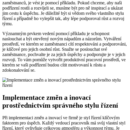
zaměstnanců, je vést je pomocí příkladu. Pokud chceme, aby naši
podřízení rostli a rozvíjeli se, musíme být pro ně inspirací a ukázat
jim cestu k úspěchu. Je důležité být si vědom svého vlastního stylu
řízení a případně ho vylepšit tak, aby lépe podporoval růst a rozvoj
týmu.
Významným prvkem vedení pomocí příkladu je schopnost
naslouchat a být otevřený novým nápadům a názorům. Vytváření
prostředí, ve kterém se zaměstnanci cítí respektováni a podporováni,
je klíčové pro jejich osobní růst. Snažte se poslouchat své
zaměstnance, pochvalte je za jejich úspěchy a podporujte je v jejich
rozvoji. To vám pomůže vytvořit produktivní pracovní prostředí, ve
kterém se vaši podřízení budou cítit motivovaní k růstu a
zdokonalování se.
Implementace změn a inovací
prostřednictvím správného stylu řízení
Při implementaci změn a inovací ve firmě je styl řízení klíčovým
faktorem pro úspěch. Každý vedoucí pracovník má svůj vlastní styl
řízení, který ovlivňuje celkovou atmosféru a výkonnost týmu. Je