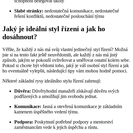
schopnost delegovat úkoly
Slabé stránky:
nedostatečná komunikace, nedostatečné
řešení konfliktů, nedostatečné poslouchání týmu
Jaký je ideální styl řízení a jak ho
dosáhnout?
Věříte, že každý z nás má svůj vlastní jedinečný styl řízení? Možná
jste si na tento fakt ještě neuvědomili, ale každý z nás má jistý
způsob, jakým se pokouší ovlivňovat a směřovat ostatní kolem sebe.
Pokud si chcete být vědomi toho, jaký je váš osobní styl řízení a jak
ho eventuálně vylepšit, následující tipy vám mohou hodně pomoci.
Některé základní rysy ideálního stylu řízení zahrnují:
Důvěra:
Důvěryhodní manažeři získávají důvěru svých
podřízených a umožňují jim svobodu jednat.
Komunikace:
Jasná a otevřená komunikace je základním
kamenem úspěšného vedení týmu.
Podpora:
Poskytnutí potřebné podpory a mentorství
zaměstnancům vede k jejich úspěchu a růstu.