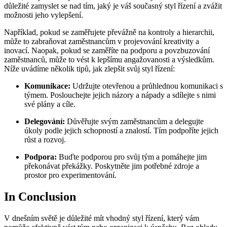
důležité zamyslet se nad tím, jaký je váš současný styl řízení a zvážit
možnosti jeho vylepšení.
Například, pokud se zaměřujete převážně na kontroly a hierarchii,
může to zabraňovat zaměstnancům v projevování kreativity a
inovací. Naopak, pokud se zaměříte na podporu a povzbuzování
zaměstnanců, může to vést k lepšímu angažovanosti a výsledkům.
Níže uvádíme několik tipů, jak zlepšit svůj styl řízení:
Komunikace:
Udržujte otevřenou a průhlednou komunikaci s
týmem. Poslouchejte jejich názory a nápady a sdílejte s nimi
své plány a cíle.
Delegování:
Důvěřujte svým zaměstnancům a delegujte
úkoly podle jejich schopností a znalostí. Tím podpoříte jejich
růst a rozvoj.
Podpora:
Buďte podporou pro svůj tým a pomáhejte jim
překonávat překážky. Poskytněte jim potřebné zdroje a
prostor pro experimentování.
In Conclusion
V dnešním světě je důležité mít vhodný styl řízení, který vám