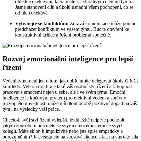
ohledně očekávání, která máte k jednotlivým členům týmu.
Jasné stanovení cílů a úkolů usnadní všem pochopení, co se
od nich očekává.
Vyhýbejte se konfliktům:
Zdravá komunikace může pomoci
předcházet konfliktům ve vašem týmu. Buďte otevření ke
konstruktivní kritice a řešení problémů společně.
Rozvoj emocionální inteligence pro lepší
řízení
Vedení týmu není jen o tom, jak dobře umíte delegovat úkoly či řešit
konflikty. Velkou roli hraje také váš osobní styl řízení a schopnost
pracovat s emocemi nejen u sebe, ale i ve svém týmu. Emoční
inteligence je klíčovým prvkem pro efektivní vedení a správný
rozvoj této dovednosti může mít dlouhodobě pozitivní dopad na váš
tým i na výsledky vaší práce.
Chcete-li svůj styl řízení vylepšit, je důležité nejprve pochopit,
jakým způsobem pracujete se svými emocemi a emoce svých
kolegů. Máte sklon k impulzivitě nebo jste spíše empatický a
porozuměním? Jak reagujete na stresové situace a jak na vás tato síla