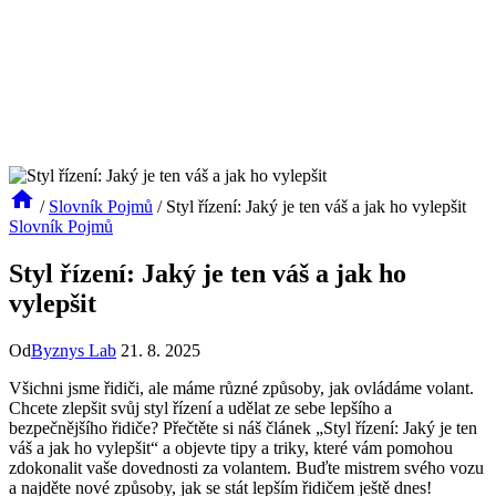
/
Slovník Pojmů
/
Styl řízení: Jaký je ten váš a jak ho vylepšit
Slovník Pojmů
Styl řízení: Jaký je ten váš a jak ho
vylepšit
Od
Byznys Lab
21. 8. 2025
Všichni jsme řidiči, ale máme různé způsoby, jak ovládáme volant.
Chcete zlepšit svůj styl řízení a udělat ze sebe lepšího a
bezpečnějšího řidiče? Přečtěte si náš článek „Styl řízení: Jaký je ten
váš a jak ho vylepšit“ a objevte tipy a triky, které vám pomohou
zdokonalit vaše dovednosti za volantem. Buďte mistrem svého vozu
a najděte nové způsoby, jak se stát lepším řidičem ještě dnes!