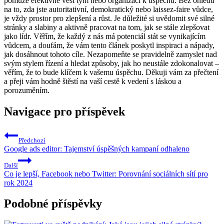
pomůže efektivně vést tým nebo organizaci k úspěchu. Bez ohledu
na to, zda jste autoritativní, demokratický nebo laissez-faire vůdce,
je vždy prostor pro zlepšení a růst. Je důležité si uvědomit své silné
stránky a slabiny a aktivně pracovat na tom, jak se stále zlepšovat
jako lídr. Věřím, že každý z nás má potenciál stát se vynikajícím
vůdcem, a doufám, že vám tento článek poskytl inspiraci a nápady,
jak dosáhnout tohoto cíle. Nezapomeňte se pravidelně zamyslet nad
svým stylem řízení a hledat způsoby, jak ho neustále zdokonalovat –
věřím, že to bude klíčem k vašemu úspěchu. Děkuji vám za přečtení
a přeji vám hodně štěstí na vaší cestě k vedení s láskou a
porozuměním.
Navigace pro příspěvek
Předchozí
Google ads editor: Tajemství úspěšných kampaní odhaleno
Další
Co je lepší, Facebook nebo Twitter: Porovnání sociálních sítí pro
rok 2024
Podobné příspěvky