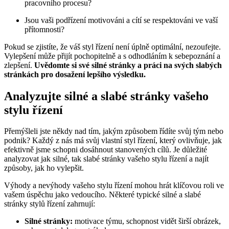
pracovního procesu?
Jsou vaši podřízení motivováni a cítí se respektováni ve vaší
přítomnosti?
Pokud se zjistíte, že váš styl řízení není úplně optimální, nezoufejte.
Vylepšení může přijít pochopitelně a s odhodláním k sebepoznání a
zlepšení.
Uvědomte si své silné stránky a práci na svých slabých
stránkách pro dosažení lepšího výsledku.
Analyzujte silné a slabé stránky vašeho
stylu řízení
Přemýšleli jste někdy nad tím, jakým způsobem řídíte svůj tým nebo
podnik? Každý z nás má svůj vlastní styl řízení, který ovlivňuje, jak
efektivně jsme schopni dosáhnout stanovených cílů. Je důležité
analyzovat jak silné, tak slabé stránky vašeho stylu řízení a najít
způsoby, jak ho vylepšit.
Výhody a nevýhody vašeho stylu řízení mohou hrát klíčovou roli ve
vašem úspěchu jako vedoucího. Některé typické silné a slabé
stránky stylů řízení zahrnují:
Silné stránky:
motivace týmu, schopnost vidět širší obrázek,