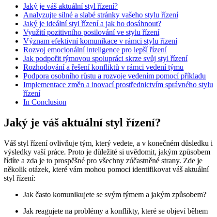
Jaký je váš aktuální styl řízení?
Analyzujte silné a slabé stránky vašeho stylu řízení
Jaký je ideální styl řízení a jak ho dosáhnout?
Využití pozitivního posilování ve stylu řízení
Význam efektivní komunikace v rámci stylu řízení
Rozvoj emocionální inteligence pro lepší řízení
Jak podpořit týmovou spolupráci skrze svůj styl řízení
Rozhodování a řešení konfliktů v rámci vedení týmu
Podpora osobního růstu a rozvoje vedením pomocí příkladu
Implementace změn a inovací prostřednictvím správného stylu
řízení
In Conclusion
Jaký je váš aktuální styl řízení?
Váš styl řízení ovlivňuje tým, který vedete, a v konečném důsledku i
výsledky vaší práce. Proto je důležité si uvědomit, jakým způsobem
řídíte a zda je to prospěšné pro všechny zúčastněné strany. Zde je
několik otázek, které vám mohou pomoci identifikovat váš aktuální
styl řízení:
Jak často komunikujete se svým týmem a jakým způsobem?
Jak reagujete na problémy a konflikty, které se objeví během