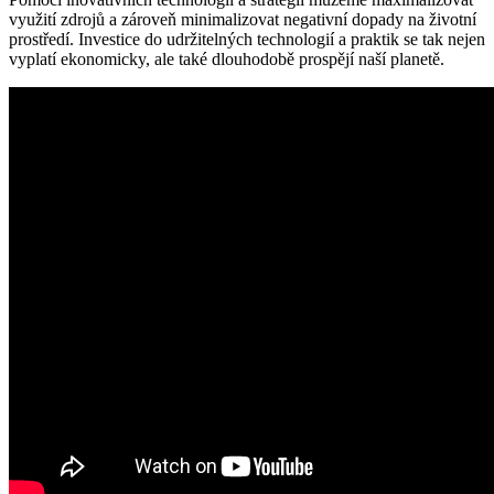
využití zdrojů a zároveň minimalizovat negativní dopady na životní
prostředí. Investice do udržitelných technologií a praktik se tak nejen
vyplatí ekonomicky, ale také dlouhodobě prospějí naší planetě.