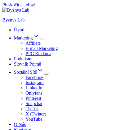
Přeskočit na obsah
Byznys Lab
Úvod
Marketing
Affiliate
E-mail Marketing
PPC Reklama
Podnikání
Slovník Pojmů
Sociální Sítě
Facebook
Instagram
LinkedIn
Onlyfans
Pinterest
Snapchat
TikTok
X (Twitter)
YouTube
O Nás
Kontakty