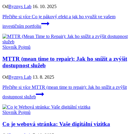
Od
Byznys Lab
16. 10. 2025
Přečtěte si více
Co je pákový efekt a jak ho využít ve vašem
investičním portfoliu
Slovník Pojmů
MTTR (mean time to repair): Jak ho snížit a zvýšit
dostupnost služeb
Od
Byznys Lab
13. 8. 2025
Přečtěte si více
MTTR (mean time to repair): Jak ho snížit a zvýšit
dostupnost služeb
Slovník Pojmů
Co je webová stránka: Vaše digitální vizitka