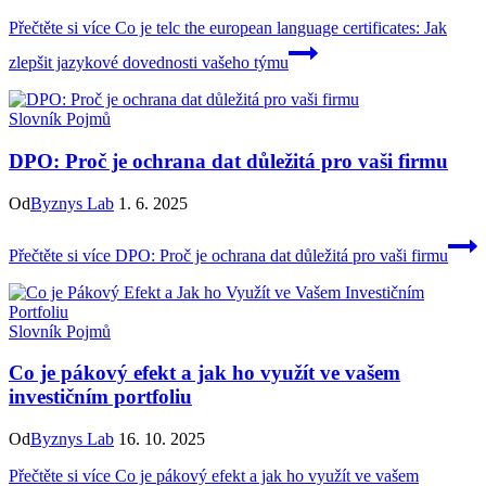
Přečtěte si více
Co je telc the european language certificates: Jak
zlepšit jazykové dovednosti vašeho týmu
Slovník Pojmů
DPO: Proč je ochrana dat důležitá pro vaši firmu
Od
Byznys Lab
1. 6. 2025
Přečtěte si více
DPO: Proč je ochrana dat důležitá pro vaši firmu
Slovník Pojmů
Co je pákový efekt a jak ho využít ve vašem
investičním portfoliu
Od
Byznys Lab
16. 10. 2025
Přečtěte si více
Co je pákový efekt a jak ho využít ve vašem