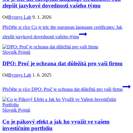
zlepšit jazykové dovednosti vašeho týmu
Od
Byznys Lab
9. 1. 2026
Přečtěte si více
Co je telc the european language certificates: Jak
zlepšit jazykové dovednosti vašeho týmu
Slovník Pojmů
DPO: Proč je ochrana dat důležitá pro vaši firmu
Od
Byznys Lab
1. 6. 2025
Přečtěte si více
DPO: Proč je ochrana dat důležitá pro vaši firmu
Slovník Pojmů
Co je pákový efekt a jak ho využít ve vašem
investičním portfoliu