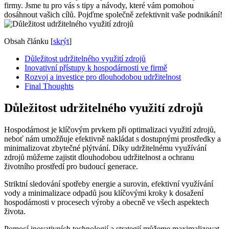
firmy. Jsme tu pro vás s tipy a návody, které vám pomohou
dosáhnout vašich cílů. Pojďme společně zefektivnit vaše podnikání!
Obsah článku
[
skrýt
]
Důležitost udržitelného využití zdrojů
Inovativní přístupy k hospodárnosti ve firmě
Rozvoj a investice pro dlouhodobou udržitelnost
Final Thoughts
Důležitost udržitelného využití zdrojů
Hospodárnost je klíčovým prvkem při optimalizaci využití zdrojů,
neboť nám umožňuje efektivně nakládat s dostupnými prostředky a
minimalizovat zbytečné plýtvání. Díky udržitelnému využívání
zdrojů můžeme zajistit dlouhodobou udržitelnost a ochranu
životního prostředí pro budoucí generace.
Striktní sledování spotřeby energie a surovin, efektivní využívání
vody a minimalizace odpadů jsou klíčovými kroky k dosažení
hospodárnosti v procesech výroby a obecně ve všech aspektech
života.
Pomocí inovativních technologií a strategií můžeme maximalizovat