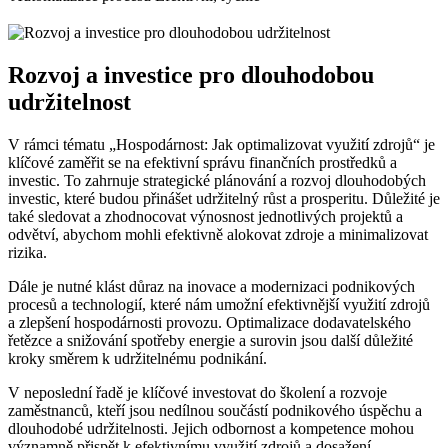
Rozvoj a investice pro dlouhodobou
udržitelnost
V rámci tématu „Hospodárnost: Jak optimalizovat využití zdrojů“ je
klíčové zaměřit se na efektivní správu finančních prostředků a
investic. To zahrnuje strategické plánování a rozvoj dlouhodobých
investic, které budou přinášet udržitelný růst a prosperitu. Důležité je
také sledovat a zhodnocovat výnosnost jednotlivých projektů a
odvětví, abychom mohli efektivně alokovat zdroje a minimalizovat
rizika.
Dále je nutné klást důraz na inovace a modernizaci podnikových
procesů a technologií, které nám umožní efektivnější využití zdrojů
a zlepšení hospodárnosti provozu. Optimalizace dodavatelského
řetězce a snižování spotřeby energie a surovin jsou další důležité
kroky směrem k udržitelnému podnikání.
V neposlední řadě je klíčové investovat do školení a rozvoje
zaměstnanců, kteří jsou nedílnou součástí podnikového úspěchu a
dlouhodobé udržitelnosti. Jejich odbornost a kompetence mohou
významně přispět k efektivnímu využití zdrojů a dosažení