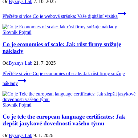
Od
Byznys Lab
7. 10. 2025
Přečtěte si více
Co je webová stránka: Vaše digitální vizitka
Slovník Pojmů
Co je economies of scale: Jak růst firmy snižuje
náklady
Od
Byznys Lab
21. 7. 2025
Přečtěte si více
Co je economies of scale: Jak růst firmy snižuje
náklady
Slovník Pojmů
Co je telc the european language certificates: Jak
zlepšit jazykové dovednosti vašeho týmu
Od
Byznys Lab
9. 1. 2026