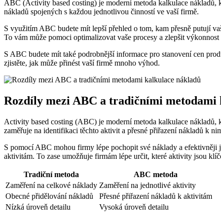
ABC (Activity based costing) je moderní metoda kalkulace nákladů, kte
nákladů spojených s každou jednotlivou činností ve vaší firmě.
S využitím ABC budete mít lepší přehled o tom, kam přesně putují vaše
To vám může pomoci optimalizovat vaše procesy a zlepšit výkonnost 
S ABC budete mít také podrobnější informace pro stanovení cen produ
zjistěte, jak může přinést vaší firmě mnoho výhod.
Rozdíly mezi ABC a tradičními metodami 
Activity based costing (ABC) je moderní metoda kalkulace nákladů, kte
zaměřuje na identifikaci těchto aktivit a přesné přiřazení nákladů k n
S pomocí ABC mohou firmy lépe pochopit své náklady a efektivněji je ř
aktivitám. To zase umožňuje firmám lépe určit, které aktivity jsou klí
Tradiční metoda
ABC metoda
Zaměření na celkové náklady
Zaměření na jednotlivé aktivity
Obecné přidělování nákladů
Přesné přiřazení nákladů k aktivitám
Nízká úroveň detailu
Vysoká úroveň detailu