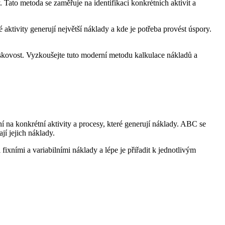
 Tato metoda se zaměřuje na identifikaci konkrétních aktivit a
aktivity generují největší náklady a kde je potřeba provést úspory.
iskovost. Vyzkoušejte tuto moderní metodu kalkulace nákladů a
í na konkrétní aktivity a procesy, které generují náklady. ABC se
jí jejich náklady.
ixními a variabilními náklady a lépe je přiřadit k jednotlivým