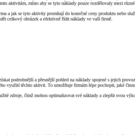
 těmto aktivitám, místo aby se tyto náklady pouze rozdělovaly mezi růz
rma a jak se tyto aktivity promítají do konečné ceny produktu nebo slu
ět celkový obrázek a efektivně řídit náklady ve vaší firmě.
at podrobnější a přesnější pohled na náklady spojené s jejich provoze
ho využití těchto aktivit. To umožňuje firmám lépe pochopit, jaké činno
žité zdroje, čímž mohou optimalizovat své náklady a zlepšit svou výk