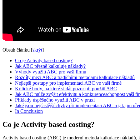
Obsah článku
[
skrýt
]
Co je Activity based costing?
Jak ABC přesně kalkuluje náklady?
Výhody využití ABC pro vaši firmu
Rozdíly mezi ABC a tradičními metodami kalkulace nákladů
Nejlepší postupy pro implementaci ABC ve vaší firmě
Kritické body, na které si dát pozor při použití ABC
Jak ABC může zvýšit efektivitu a konkurenceschopnost vaší fi
Příklady úspěšného využití ABC v praxi
Jaké jsou nejčastější chyby při implementaci ABC a jak jim před
In Conclusion
Co je Activity based costing?
Activity based costing (ABC) je moderní metoda kalkulace nákladů, kt