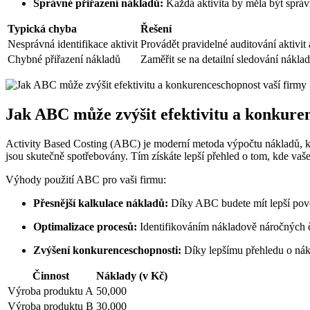
Správné přiřazení nákladů:
Každá aktivita by měla být správn
Typická chyba
Řešení
Nesprávná identifikace aktivit
Provádět pravidelné auditování aktivit
Chybné přiřazení nákladů
Zaměřit se na detailní sledování nákla
Jak ABC může zvýšit efektivitu a konkure
Activity Based Costing (ABC) je moderní metoda výpočtu nákladů, kte
jsou skutečně spotřebovány. Tím získáte lepší přehled o tom, kde vaše 
Výhody použití ABC pro vaši firmu:
Přesnější kalkulace nákladů:
Díky ABC budete mít lepší pově
Optimalizace procesů:
Identifikováním nákladově náročných či
Zvýšení konkurenceschopnosti:
Díky lepšímu přehledu o nákl
Činnost
Náklady (v Kč)
Výroba produktu A
50,000
Výroba produktu B
30,000