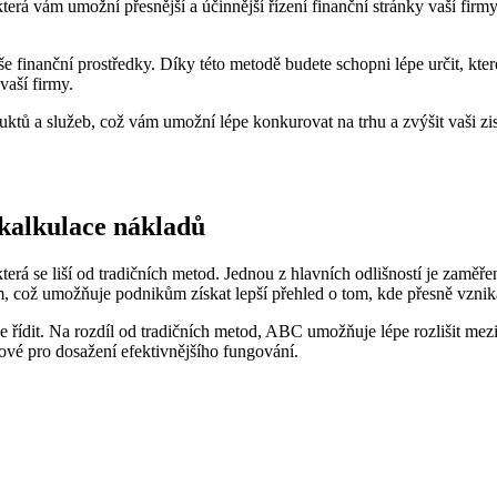
rá vám umožní přesnější a účinnější řízení finanční stránky vaší firmy.
 finanční prostředky. Díky této metodě budete schopni lépe určit, které 
vaší firmy.
ktů a služeb, což vám umožní lépe konkurovat na trhu a zvýšit vaši z
kalkulace nákladů
rá se liší od tradičních metod. Jednou z hlavních odlišností je zaměřen
im, což umožňuje podnikům získat lepší přehled o tom, kde přesně vznika
ídit. Na rozdíl od tradičních metod, ABC umožňuje lépe rozlišit mezi f
čové pro dosažení efektivnějšího fungování.