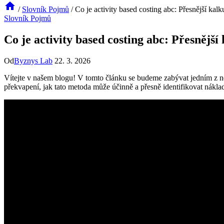
/
Slovník Pojmů
/
Co je activity based costing abc: Přesnější kal
Slovník Pojmů
Co je activity based costing abc: Přesnější
Od
Byznys Lab
22. 3. 2026
Vítejte v našem blogu! V tomto článku se budeme zabývat jedním z ne
překvapení, jak tato metoda může účinně a přesně identifikovat náklady