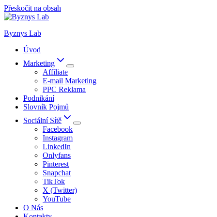
Přeskočit na obsah
Byznys Lab
Úvod
Marketing
Affiliate
E-mail Marketing
PPC Reklama
Podnikání
Slovník Pojmů
Sociální Sítě
Facebook
Instagram
LinkedIn
Onlyfans
Pinterest
Snapchat
TikTok
X (Twitter)
YouTube
O Nás
Kontakty