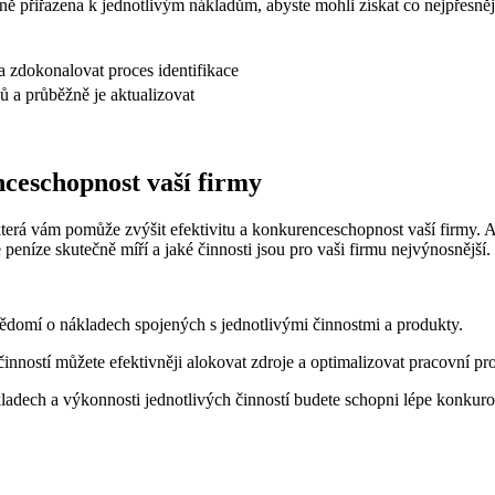
ě přiřazena k jednotlivým nákladům, abyste mohli získat co nejpřesnějš
 a zdokonalovat proces identifikace
dů a průběžně je aktualizovat
nceschopnost vaší firmy
rá vám pomůže zvýšit efektivitu a konkurenceschopnost vaší firmy. ABC
peníze skutečně míří a jaké činnosti jsou pro vaši firmu nejvýnosnější.
domí o nákladech spojených s jednotlivými činnostmi a produkty.
nností můžete efektivněji alokovat zdroje a optimalizovat pracovní pr
adech a výkonnosti jednotlivých činností budete schopni lépe konkurov