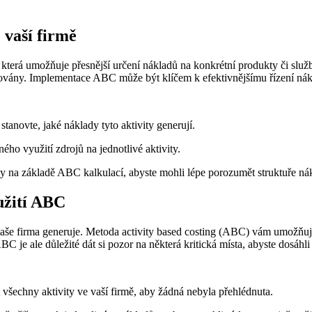
 vaší firmě
terá umožňuje přesnější určení nákladů na konkrétní produkty či služ
ovány. Implementace ABC může být klíčem k efektivnějšímu řízení nákla
 stanovte, jaké náklady tyto aktivity generují.
ého využití zdrojů na jednotlivé aktivity.
ýzy na základě ABC kalkulací, abyste mohli lépe porozumět struktuře nák
oužití ABC
vaše firma generuje. Metoda activity based costing (ABC) vám umožňuje 
BC je ale důležité dát si pozor na některá kritická místa, abyste dosáhl
t všechny aktivity ve vaší firmě, aby žádná nebyla přehlédnuta.