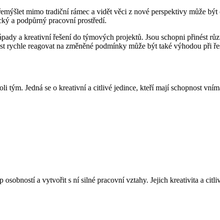
 přemýšlet mimo tradiční rámec a vidět věci z nové perspektivy může b
cký a podpůrný pracovní prostředí.
ady a kreativní řešení do týmových projektů. Jsou schopni přinést rů
st rychle reagovat na změněné podmínky může být také výhodou při řeš
i tým. Jedná se o kreativní a citlivé jedince, kteří mají schopnost vním
osobností a vytvořit s ní silné pracovní vztahy. Jejich kreativita a c