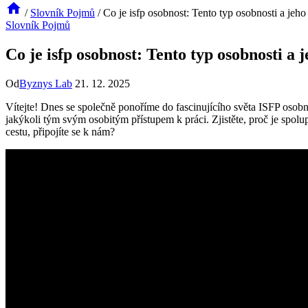
/
Slovník Pojmů
/
Co je isfp osobnost: Tento typ osobnosti a jeho
Slovník Pojmů
Co je isfp osobnost: Tento typ osobnosti a 
Od
Byznys Lab
21. 12. 2025
Vítejte! Dnes se společně ponoříme do fascinujícího světa ISFP osobn
jakýkoli tým svým osobitým přístupem k práci. Zjistěte, proč je spol
cestu, připojíte se k nám?