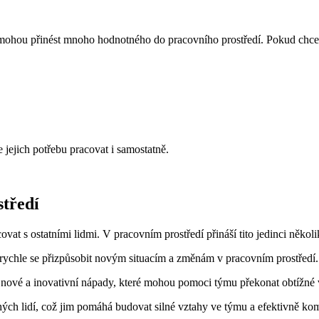
eří mohou přinést mnoho hodnotného do pracovního prostředí. Pokud chce
 jejich potřebu pracovat i samostatně.
středí
ovat s ostatními lidmi. V pracovním prostředí přináší tito jedinci něk
í rychle se přizpůsobit novým situacím a změnám v pracovním prostředí.
u nové a inovativní nápady, které mohou pomoci týmu překonat obtížné
ých lidí, což jim pomáhá budovat silné vztahy ve týmu a efektivně ko