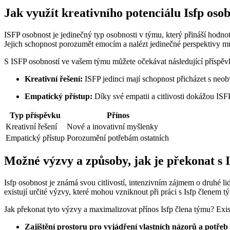
Jak využít kreativního potenciálu Isfp oso
ISFP osobnost je jedinečný typ osobnosti v týmu, který přináší hodnotn
Jejich schopnost porozumět emocím a nalézt jedinečné perspektivy m
S ISFP osobností ve vašem týmu můžete očekávat následující příspěv
Kreativní řešení:
ISFP jedinci mají schopnost přicházet s neo
Empatický přístup:
Díky své empatii a citlivosti dokážou ISF
Typ příspěvku
Přínos
Kreativní řešení
Nové a inovativní myšlenky
Empatický přístup
Porozumění potřebám ostatních
Možné výzvy a způsoby, jak je překonat s 
Isfp osobnost je známá svou citlivostí, intenzivním zájmem o druhé l
existují určité výzvy, které mohou vzniknout při práci s Isfp členem 
Jak překonat tyto výzvy a maximalizovat přínos Isfp člena týmu? Exist
Zajištění prostoru pro vyjádření vlastních názorů a potřeb