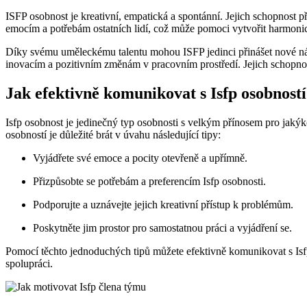
ISFP osobnost je kreativní, empatická a spontánní. Jejich schopnost
emocím a potřebám ostatních lidí, což může pomoci vytvořit harmoni
Díky svému uměleckému talentu mohou ISFP jedinci přinášet nové náp
inovacím a pozitivním změnám v pracovním prostředí. Jejich schopno
Jak efektivně komunikovat s Isfp osobností
Isfp osobnost je jedinečný typ osobnosti s velkým přínosem pro jakýkol
osobností je důležité brát v úvahu následující tipy:
Vyjádřete své emoce a pocity otevřeně a upřímně.
Přizpůsobte se potřebám a preferencím Isfp osobnosti.
Podporujte a uznávejte jejich kreativní přístup k problémům.
Poskytněte jim prostor pro samostatnou práci a vyjádření se.
Pomocí těchto jednoduchých tipů můžete efektivně komunikovat s Isfp 
spolupráci.