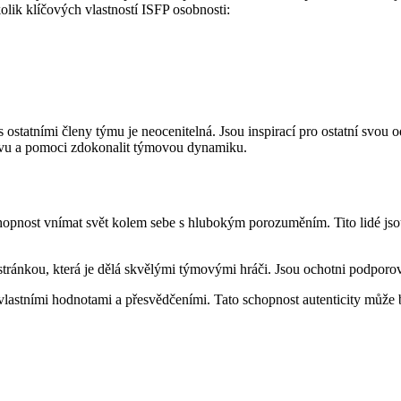
olik klíčových vlastností ISFP osobnosti:
 s ostatními členy týmu je neocenitelná. Jsou inspirací pro ostatní svo
ivu a pomoci zdokonalit týmovou dynamiku.
schopnost vnímat svět kolem sebe s hlubokým porozuměním. Tito lidé js
ou stránkou, která je dělá skvělými týmovými hráči. Jsou ochotni podpor
 vlastními hodnotami a přesvědčeními. Tato schopnost autenticity může