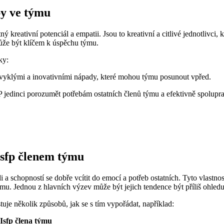
by ve týmu
ý kreativní potenciál a empatii. Jsou to kreativní a citlivé jednotlivci
ůže být klíčem k úspěchu týmu.
ky:
bvyklými a inovativními nápady, které mohou týmu posunout vpřed.
P jedinci porozumět potřebám ostatních členů týmu a efektivně spolupra
Isfp členem týmu
idi a schopností se dobře vcítit do emocí a potřeb ostatních. Tyto vla
týmu. Jednou z hlavních výzev může být jejich tendence být příliš ohled
uje několik způsobů, jak se s tím vypořádat, například:
 Isfp člena týmu