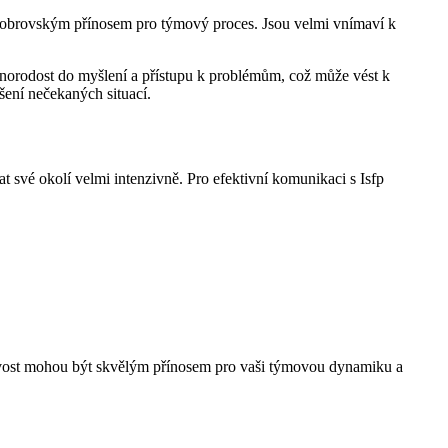
ýt obrovským přínosem pro týmový proces. Jsou velmi vnímaví k
znorodost do myšlení a přístupu k problémům, což může vést k
ení nečekaných situací.
at své okolí velmi intenzivně. Pro efektivní komunikaci s Isfp
itlivost mohou být skvělým přínosem pro vaši týmovou dynamiku a