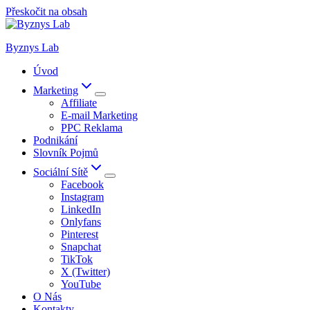
Přeskočit na obsah
Byznys Lab
Úvod
Marketing
Affiliate
E-mail Marketing
PPC Reklama
Podnikání
Slovník Pojmů
Sociální Sítě
Facebook
Instagram
LinkedIn
Onlyfans
Pinterest
Snapchat
TikTok
X (Twitter)
YouTube
O Nás
Kontakty