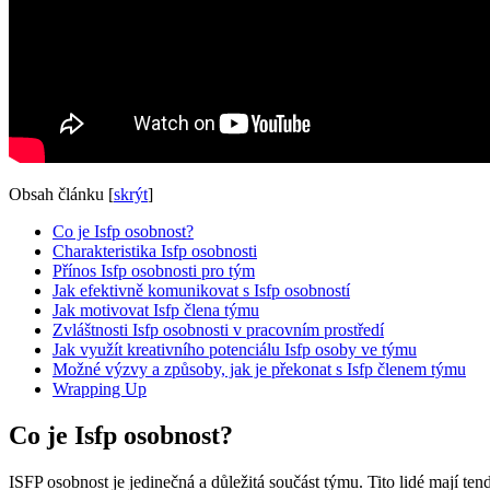
Obsah článku
[
skrýt
]
Co je Isfp osobnost?
Charakteristika Isfp osobnosti
Přínos Isfp osobnosti pro tým
Jak efektivně komunikovat s Isfp osobností
Jak motivovat Isfp člena týmu
Zvláštnosti Isfp osobnosti v pracovním prostředí
Jak využít kreativního potenciálu Isfp osoby ve týmu
Možné výzvy a způsoby, jak je překonat s Isfp členem týmu
Wrapping Up
Co je Isfp osobnost?
ISFP osobnost je jedinečná a důležitá součást týmu. Tito lidé mají ten