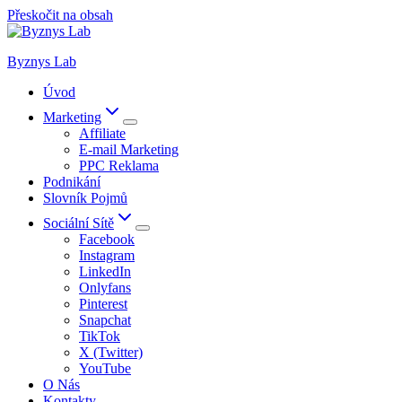
Přeskočit na obsah
Byznys Lab
Úvod
Marketing
Affiliate
E-mail Marketing
PPC Reklama
Podnikání
Slovník Pojmů
Sociální Sítě
Facebook
Instagram
LinkedIn
Onlyfans
Pinterest
Snapchat
TikTok
X (Twitter)
YouTube
O Nás
Kontakty