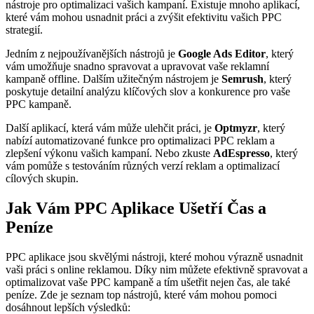
nástroje pro optimalizaci vašich kampaní. Existuje mnoho aplikací,
které vám mohou usnadnit práci a zvýšit efektivitu vašich PPC
strategií.
Jedním z nejpoužívanějších nástrojů je
Google Ads Editor
, který
vám umožňuje snadno spravovat a upravovat vaše reklamní
kampaně offline. Dalším užitečným nástrojem je
Semrush
, který
poskytuje detailní analýzu klíčových slov a konkurence pro vaše
PPC kampaně.
Další aplikací, která vám může ulehčit práci, je
Optmyzr
, který
nabízí automatizované funkce pro optimalizaci PPC reklam a
zlepšení výkonu vašich kampaní. Nebo zkuste
AdEspresso
, který
vám pomůže s testováním různých verzí reklam a optimalizací
cílových skupin.
Jak Vám PPC Aplikace Ušetří Čas a
Peníze
PPC aplikace jsou skvělými nástroji, které mohou výrazně usnadnit
vaši práci s online reklamou. Díky nim můžete efektivně spravovat a
optimalizovat vaše PPC kampaně a tím ušetřit nejen čas, ale také
peníze. Zde je seznam top nástrojů, které vám mohou pomoci
dosáhnout lepších výsledků: