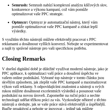
Semrush:
Semrush nabízí komplexní analýzu klíčových slov,
konkurence a výkonu kampaní, což vám pomůže
optimalizovat vaše PPC strategie.
Optmyzr:
Optmyzr je automatizační nástroj, který vám
pomůže optimalizovat vaše PPC kampaně a získat lepší
výsledky.
S využitím těchto nástrojů můžete efektivněji pracovat s PPC
reklamami a dosáhnout vyšších konverzí. Nebojte se experimentovat
a najít ty správné nástroje pro vaši specifickou potřebu.
Closing Remarks
V dnešní digitální době je důležité využívat moderní nástroje, jako je
PPC aplikace, k optimalizaci vaší práce a dosažení úspěchu ve
vašem online podnikání. Vybrané top nástroje v tomto článku jsou
skvělým způsobem, jak zlepšit vaše PPC kampaně a maximalizovat
výkon vaší reklamy. S odpovídajícími znalostmi a nástroji u svých
rukou můžete dosáhnout excelentních výsledků a posunout vaše
podnikání na novou úroveň. Zapomeňte na ruční práci a nechte
technologii udělat těžkou práci za vás. Vyzkoušejte některé z těchto
nástrojů a sledujte, jak se vaše práce stává efektivnější a úspěšnější.
Buďte proaktivní a nebojte se inovovat – jedině tak můžete