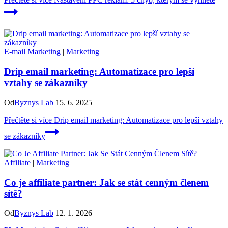
E-mail Marketing
|
Marketing
Drip email marketing: Automatizace pro lepší
vztahy se zákazníky
Od
Byznys Lab
15. 6. 2025
Přečtěte si více
Drip email marketing: Automatizace pro lepší vztahy
se zákazníky
Affiliate
|
Marketing
Co je affiliate partner: Jak se stát cenným členem
sítě?
Od
Byznys Lab
12. 1. 2026