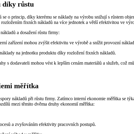
ů díky růstu
á se o princip, díky kterému se náklady na výrobu snižují s růstem ob
 rozložením fixních nákladů na více jednotek a větší efektivitou ve výr
 nákladů a dosažení růstu firmy:
ní zařízení mohou zvýšit efektivitu ve výrobě a snížit provozní náklad
áklady na jednotku produktu díky rozložení fixních nákladů.
hy s dodavateli mohou vést k lepším cenám materiálů a služeb, což můž
iemi měřítka
 úspory nákladů při růstu firmy. Zatímco interní ekonomie měřítka se týk
rozdílů mezi těmito dvěma druhy ekonomií měřítka:
ocesů a zvyšováním efektivity pracovních postupů.