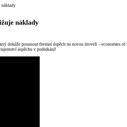
e náklady
nižuje náklady
erý dokáže posunout firemní úspěch na novou úroveň – economies of sca
 tajemství úspěchu v podnikání!