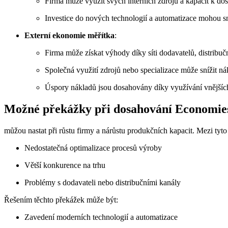
Firma může využít svých interních zdrojů a kapacit k do
Investice do nových technologií a automatizace mohou sn
Externí ekonomie měřítka
:
Firma může získat výhody díky síti dodavatelů, distrib
Společná využití zdrojů nebo specializace může snížit ná
Úspory nákladů jsou dosahovány díky využívání vnějších
Možné překážky při dosahování Economies o
můžou nastat při růstu firmy a nárůstu produkčních kapacit. Mezi tyto
Nedostatečná optimalizace procesů výroby
Větší konkurence na trhu
Problémy s dodavateli nebo distribučními kanály
Řešením těchto překážek může být:
Zavedení moderních technologií a automatizace