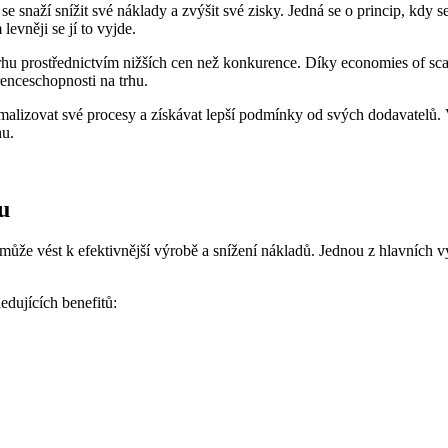
e snaží snížit své náklady a zvýšit své zisky. Jedná se o princip, kdy
evněji se jí to vyjde.
hu prostřednictvím nižších cen než konkurence. Díky economies of scal
enceschopnosti na trhu.
alizovat své procesy a získávat lepší podmínky od svých dodavatelů. 
hu.
u
 může vést k efektivnější výrobě a snížení nákladů. Jednou z hlavních 
dujících benefitů: