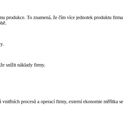
jemu produkce. To znamená, že čím více jednotek produktu firma
obě.
y.
e snížit náklady firmy.
á vnitřních procesů a operací firmy, externí ekonomie měřítka se