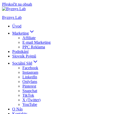
Přeskočit na obsah
Byznys Lab
Úvod
Marketing
Affiliate
E-mail Marketing
PPC Reklama
Podnikání
Slovník Pojmů
Sociální Sítě
Facebook
Instagram
LinkedIn
Onlyfans
Pinterest
Snapchat
TikTok
X (Twitter)
YouTube
O Nás
Kontakty