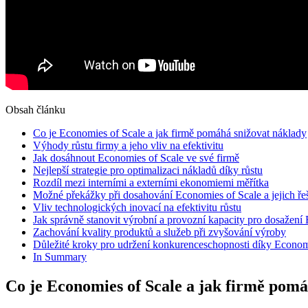
Obsah článku
Co je Economies of Scale a jak firmě pomáhá snižovat náklady
Výhody růstu firmy a jeho vliv na efektivitu
Jak dosáhnout Economies of Scale ve své firmě
Nejlepší strategie pro optimalizaci nákladů díky růstu
Rozdíl mezi interními a externími ekonomiemi měřítka
Možné překážky při dosahování Economies of Scale a jejich ře
Vliv technologických inovací na efektivitu růstu
Jak správně stanovit výrobní a provozní kapacity pro dosažení
Zachování kvality produktů a služeb při zvyšování výroby
Důležité kroky pro udržení konkurenceschopnosti díky Econom
In Summary
Co je Economies of Scale a jak firmě pomá