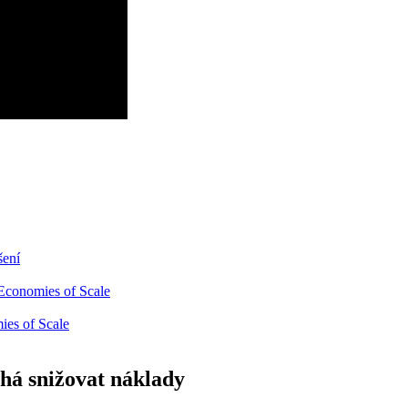
šení
 Economies of Scale
ies of Scale
há snižovat náklady