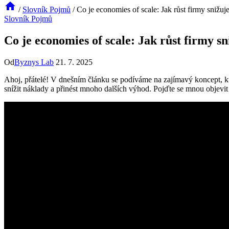
/
Slovník Pojmů
/
Co je economies of scale: Jak růst firmy snižuj
Slovník Pojmů
Co je economies of scale: Jak růst firmy s
Od
Byznys Lab
21. 7. 2025
Ahoj, přátelé! V dnešním článku se podíváme na zajímavý koncept, kt
snížit náklady a přinést mnoho dalších výhod. Pojďte se mnou objevit