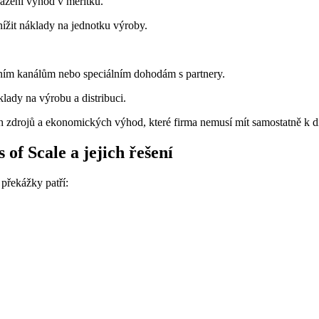
sažení výhod v měřítku.
ížit náklady na jednotku výroby.
učním kanálům nebo speciálním dohodám s partnery.
klady na výrobu a distribuci.
 zdrojů a ekonomických výhod, které firma nemusí mít samostatně k di
f Scale a jejich řešení
 překážky patří: