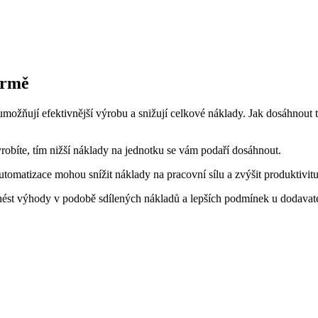
irmě
ožňují efektivnější výrobu a snižují celkové náklady. Jak dosáhnout t
obíte, tím nižší náklady na jednotku se vám podaří dosáhnout.
tomatizace mohou snížit náklady na pracovní sílu a zvýšit produktivitu
řinést výhody v podobě sdílených nákladů a lepších podmínek u dodavat