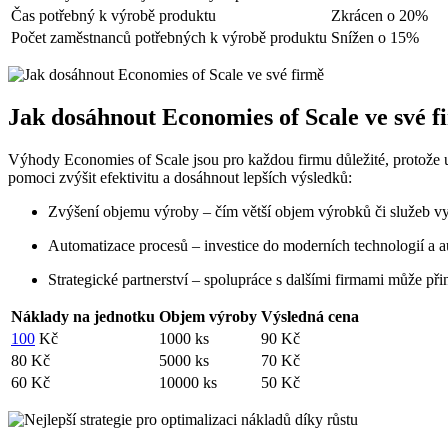
Čas potřebný k výrobě produktu
Zkrácen o 20%
Počet zaměstnanců potřebných k výrobě produktu
Snížen o 15%
Jak dosáhnout Economies of Scale ve své f
Výhody Economies of Scale jsou pro každou firmu důležité, protože um
pomoci zvýšit efektivitu a dosáhnout lepších výsledků:
Zvýšení objemu výroby – čím větší objem výrobků či služeb vyr
Automatizace procesů – investice do moderních technologií a au
Strategické partnerství – spolupráce s dalšími firmami může p
Náklady na jednotku
Objem výroby
Výsledná cena
100
Kč
1000 ks
90 Kč
80 Kč
5000 ks
70 Kč
60 Kč
10000 ks
50 Kč