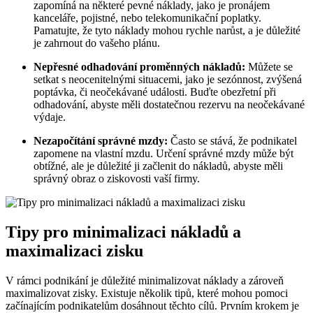
zapomíná na některé pevné náklady, jako je pronájem
kanceláře, pojistné, nebo telekomunikační poplatky.
Pamatujte, že tyto náklady mohou rychle narůst, a je důležité
je zahrnout do vašeho plánu.
Nepřesné odhadování proměnných nákladů:
Můžete se
setkat s neocenitelnými situacemi, jako je sezónnost, zvýšená
poptávka, či neočekávané události. Buďte obezřetní při
odhadování, abyste měli dostatečnou rezervu na neočekávané
výdaje.
Nezapočítání správné mzdy:
Často se stává, že podnikatel
zapomene na vlastní mzdu. Určení správné mzdy může být
obtížné, ale je důležité ji začlenit do nákladů, abyste měli
správný obraz o ziskovosti vaší firmy.
Tipy pro minimalizaci nákladů a
maximalizaci zisku
V rámci podnikání je důležité minimalizovat náklady a zároveň
maximalizovat zisky. Existuje několik tipů, které mohou pomoci
začínajícím podnikatelům dosáhnout těchto cílů. Prvním krokem je