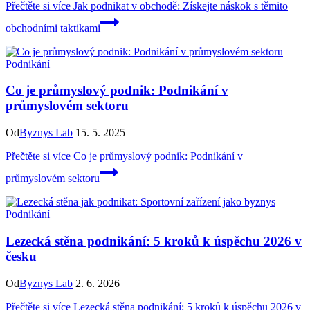
Přečtěte si více
Jak podnikat v obchodě: Získejte náskok s těmito
obchodními taktikami
Podnikání
Co je průmyslový podnik: Podnikání v
průmyslovém sektoru
Od
Byznys Lab
15. 5. 2025
Přečtěte si více
Co je průmyslový podnik: Podnikání v
průmyslovém sektoru
Podnikání
Lezecká stěna podnikání: 5 kroků k úspěchu 2026 v
česku
Od
Byznys Lab
2. 6. 2026
Přečtěte si více
Lezecká stěna podnikání: 5 kroků k úspěchu 2026 v