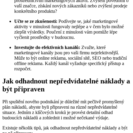
prostřednictvím marketingových aktivit. Zvýšení povědomí o
vaší značce, získání nových zákazníků nebo zvýšení prodeje
konkrétního produktu?
Učte se ze zkušeností:
Podívejte se, jaké marketingové
aktivity v minulosti fungovaly nejlépe a v čem bylo možné
zlepšit výsledky. Poučení z minulosti vám pomůže lépe
vyčlenit prostředky v budoucnu.
Investujte do efektivních kanálů:
Zvažte, které
marketingové kanály jsou pro vaši firmu nejefektivnější.
Může to být online reklama, sociální sítě, SEO nebo tradiční
offline reklama. Každý kanál vyžaduje specifický přístup a
rozpočet.
Jak odhadnout nepředvídatelné náklady a
být připraven
Při spuštění nového podnikání je důležité mít pečlivě promyšlený
plán nákladů, abyste byli připraveni na různé nepředvídatelné
situace. Jedním z klíčových kroků je provést detailní odhad
budoucích nákladů a zohlednit i možné nečekané výdaje.
Existuje několik tipů, jak odhadnout nepředvídatelné náklady a být