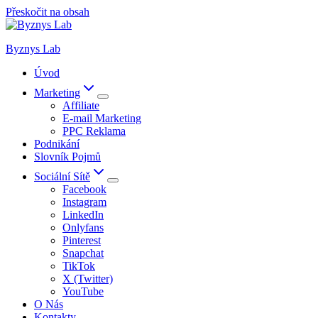
Přeskočit na obsah
Byznys Lab
Úvod
Marketing
Affiliate
E-mail Marketing
PPC Reklama
Podnikání
Slovník Pojmů
Sociální Sítě
Facebook
Instagram
LinkedIn
Onlyfans
Pinterest
Snapchat
TikTok
X (Twitter)
YouTube
O Nás
Kontakty