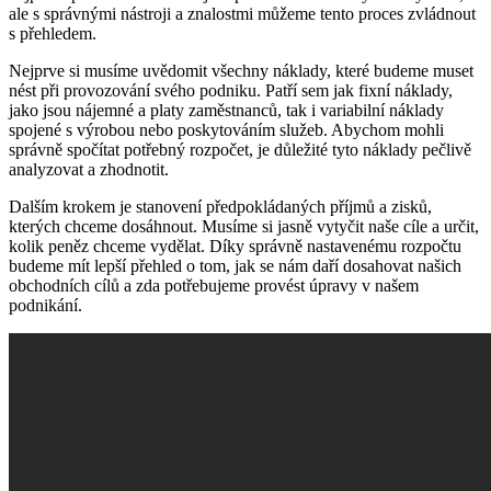
ale s správnými nástroji a znalostmi můžeme tento proces zvládnout
s přehledem.
Nejprve si musíme uvědomit všechny náklady, které budeme muset
nést při provozování svého podniku. Patří sem jak fixní náklady,
jako jsou nájemné a platy zaměstnanců, tak i variabilní náklady
spojené s výrobou nebo poskytováním služeb. Abychom mohli
správně spočítat potřebný rozpočet, je důležité tyto náklady pečlivě
analyzovat a zhodnotit.
Dalším krokem je stanovení předpokládaných příjmů a zisků,
kterých chceme dosáhnout. Musíme si jasně vytyčit naše cíle a určit,
kolik peněz chceme vydělat. Díky správně nastavenému rozpočtu
budeme mít lepší přehled o tom, jak se nám daří dosahovat našich
obchodních cílů a zda potřebujeme provést úpravy v našem
podnikání.