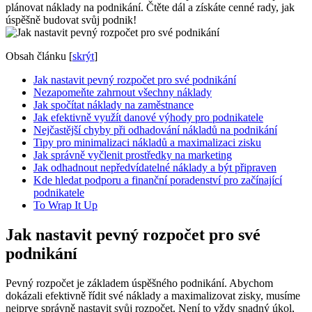
plánovat náklady na podnikání. Čtěte dál a získáte cenné rady, jak
úspěšně budovat svůj podnik!
Obsah článku
[
skrýt
]
Jak nastavit pevný rozpočet pro své podnikání
Nezapomeňte zahrnout všechny náklady
Jak spočítat náklady na zaměstnance
Jak efektivně využít danové výhody pro podnikatele
Nejčastější chyby při odhadování nákladů na podnikání
Tipy pro minimalizaci nákladů a maximalizaci zisku
Jak správně vyčlenit prostředky na marketing
Jak odhadnout nepředvídatelné náklady a být připraven
Kde hledat podporu a finanční poradenství pro začínající
podnikatele
To Wrap It Up
Jak nastavit pevný rozpočet pro své
podnikání
Pevný rozpočet je základem úspěšného podnikání. Abychom
dokázali efektivně řídit své náklady a maximalizovat zisky, musíme
nejprve správně nastavit svůj rozpočet. Není to vždy snadný úkol,