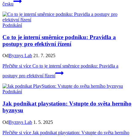
česku
Podnikání
Co to je interní směrnice podniku: Pravidla a
postupy pro efektivní řízení
Od
Byznys Lab
21. 7. 2025
Přečtěte si více
Co to je interní směrnice podniku: Pravidla a
postupy pro efektivní řízení
Podnikání
Jak podnikat playstation: Vstupte do světa herního
byznysu
Od
Byznys Lab
1. 5. 2025
Přečtěte si více
Jak podnikat playstation: Vstupte do světa herního