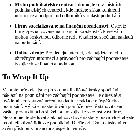
Místní podnikatelské centra:
Informujte se v místních
podnikatelských centrech, kde můžete získat konkrétní
informace a podporu od odborníků v oblasti podnikání.
Firmy specializované na finanční poradenství:
Oslovte
firmy specializované na finanční poradenství, které vám
mohou poskytnout odborné rady týkající se spočítání nákladů
na podnikání.
Online zdroje:
Prohledejte internet, kde najdete mnoho
užitečných informací a průvodců pro začínající podnikatele
týkajících se financí a podnikání.
To Wrap It Up
V tomto průvodci jsme prozkoumali klíčové kroky spočítání
nákladů na podnikání pro začínající podnikatele. Je důležité si
uvědomit, že správné určení nákladů je základem úspěšného
podnikání. Výpočet nákladů vám pomůže přesně stanovit cenu
vašich produktů nebo služeb, a tím zajistit ziskovost vaší firmy.
Nezapomeňte sledovat a aktualizovat své náklady pravidelně, abyste
mohli efektivně řídit své podnikání. Buďte odvážní a důslední ve
svém přístupu k financím a úspěch neuteče.