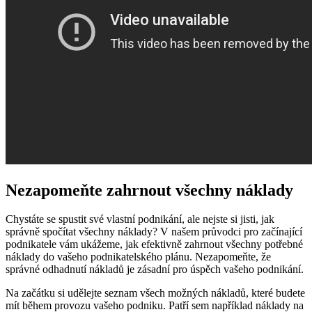
Nezapomeňte zahrnout všechny náklady
Chystáte se spustit své vlastní podnikání, ale nejste si jisti, jak
správně spočítat všechny náklady? V našem průvodci pro začínající
podnikatele vám ukážeme, jak efektivně zahrnout všechny potřebné
náklady do vašeho podnikatelského plánu. Nezapomeňte, že
správné odhadnutí nákladů je zásadní pro úspěch vašeho podnikání.
Na začátku si udělejte seznam všech možných nákladů, které budete
mít během provozu vašeho podniku. Patří sem například náklady na