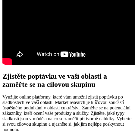
Zjistěte poptávku ve vaší oblasti a
zaměřte se na cílovou skupinu
Využijte online platformy, které vám umožní zjistit poptávku po
sladkostech ve vaší oblasti. Market research je klíčovou součástí
úspěšného podnikání v oblasti cukrářství. Zaměřte se na potenciální
zákazníky, kteří ocení vaše produkty a služby. Zjistěte, jaké typy
sladkostí jsou v módě a na co se zaměřit při tvorbě nabídky. Vyberte
si svou cílovou skupinu a ujasněte si, jak jim nejlépe poskytnout
hodnotu.