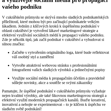
vašeho podniku
V cukrářském průmyslu se skrývá mnoho sladkých podnikatelských
příležitostí, které mohou být pro začínající podnikatele velkým
lákadlem. Jedním z klíčových kroků k úspěšnému podnikání v
oblasti cukrářství je vytvoření lákavé marketingové strategie a
efektivní využívání sociálních médií k propagaci vašeho podniku.
Zde je několik tipů, jak začít podnikat v cukrářství a vybudovat si
silnou značku:
Začněte s vytvořením originálního loga, které bude reflektovat
váš osobitý styl a zaměření
Vytvořte atraktivní webovou stránku s profesionálními
fotografiemi vašich sladkých výrobků a jedinečnými popisy
Využijte sociální média k propagačním účelům a pravidelně
sdílejte novinky, akce a soutěže se svými zákazníky
Pamatujte, že úspěšné podnikání v cukrářském průmyslu vyžaduje
nejen kvalitní výrobky, ale také šikovnou marketingovou strategii a
efektivní využití moderních propagačních kanálů. Buďte kreativní,
inovativní a nebojte se experimentovat – to je klíčem k úspěchu ve
sladkém světě podnikání!