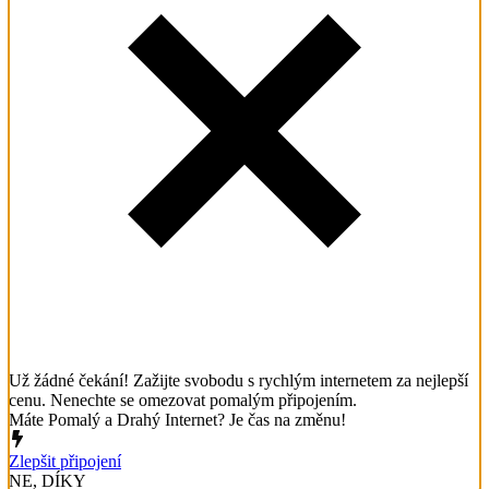
Už žádné čekání! Zažijte svobodu s rychlým internetem za nejlepší
cenu. Nenechte se omezovat pomalým připojením.
Máte Pomalý a Drahý Internet? Je čas na změnu!
Zlepšit připojení
NE, DÍKY