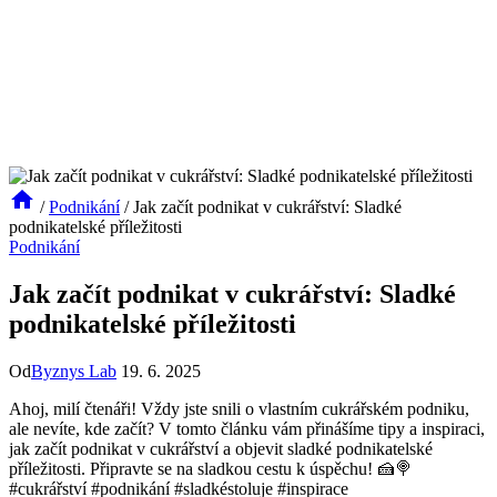
/
Podnikání
/
Jak začít podnikat v cukrářství: Sladké
podnikatelské příležitosti
Podnikání
Jak začít podnikat v cukrářství: Sladké
podnikatelské příležitosti
Od
Byznys Lab
19. 6. 2025
Ahoj, milí čtenáři! Vždy jste snili o vlastním cukrářském podniku,
ale nevíte, kde začít? V tomto článku vám přinášíme tipy a inspiraci,
jak začít podnikat v cukrářství a objevit sladké podnikatelské
příležitosti. Připravte se na sladkou cestu k úspěchu! 🍰🍭
#cukrářství #podnikání #sladkéstoluje #inspirace