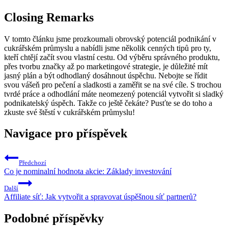
Closing Remarks
V tomto článku jsme prozkoumali obrovský potenciál podnikání v
cukrářském průmyslu a nabídli jsme několik cenných tipů pro ty,
kteří chtějí začít svou vlastní cestu. Od výběru správného produktu,
přes tvorbu značky až po marketingové strategie, je důležité mít
jasný plán a být odhodlaný dosáhnout úspěchu. Nebojte se řídit
svou vášeň pro pečení a sladkosti a zaměřit se na své cíle. S trochou
tvrdé práce a odhodlání máte neomezený potenciál vytvořit si sladký
podnikatelský úspěch. Takže co ještě čekáte? Pusťte se do toho a
zkuste své štěstí v cukrářském průmyslu!
Navigace pro příspěvek
Předchozí
Co je nominalní hodnota akcie: Základy investování
Další
Affiliate síť: Jak vytvořit a spravovat úspěšnou síť partnerů?
Podobné příspěvky