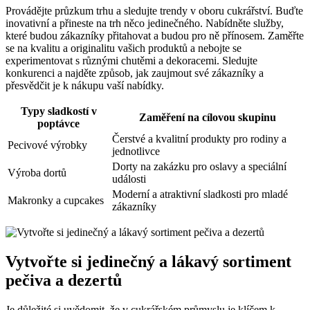
Provádějte průzkum trhu a sledujte trendy v oboru cukrářství. Buďte
inovativní a přineste na trh něco jedinečného. Nabídněte služby,
které budou zákazníky přitahovat a budou pro ně přínosem. Zaměřte
se na kvalitu a originalitu vašich produktů a nebojte se
experimentovat s různými chutěmi a dekoracemi. Sledujte
konkurenci a najděte způsob, jak zaujmout své zákazníky a
přesvědčit je k nákupu vaší nabídky.
Typy sladkostí v
Zaměření na cílovou skupinu
poptávce
Čerstvé a kvalitní produkty pro rodiny a
Pecivové výrobky
jednotlivce
Dorty na zakázku pro oslavy a speciální
Výroba dortů
události
Moderní a atraktivní sladkosti pro mladé
Makronky a cupcakes
zákazníky
Vytvořte si jedinečný a lákavý sortiment
pečiva a dezertů
Je důležité si uvědomit, že v cukrářském průmyslu je klíčem k