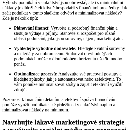
Výhody podnikání v cukrářství jsou obrovské, ale i s minimálními
náklady je důležité efektivně hospodařit s finančními prostředky. Jak
začít podnikat v tomto sladkém odvětví a minimalizovat náklady?
Zde je několik tipů:
Plánování financí:
Vytvořte si podrobný finanční plán a
sledujte výdaje a příjmy. Stanovte si rozpočet pro různé
oblasti podnikání, jako jsou suroviny, nájem, marketing atd.
Vyhledejte výhodné dodavatele:
Hledejte kvalitní suroviny
a materiály za dobrou cenu. Smlouvat o výhodnějších
podmínkách může v dlouhodobém horizontu ušetřit mnoho
peněz.
Optimalizace procesů:
Analyzujte své pracovní postupy a
hledejte způsoby, jak je automatizovat nebo zefektivnit. To
vám pomůže minimalizovat ztráty a zajistit efektivní využití
zdrojů.
Pozornost k finančním detailům a efektivní správa financí vám
pomůže využít podnikatelské příležitosti v cukrářství naplno a
minimalizovat náklady na minimum.
Navrhujte lákavé marketingové strategie
a využívejte sociální média pro propagaci