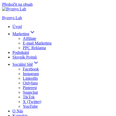
Přeskočit na obsah
Byznys Lab
Úvod
Marketing
Affiliate
E-mail Marketing
PPC Reklama
Podnikání
Slovník Pojmů
Sociální Sítě
Facebook
Instagram
LinkedIn
Onlyfans
Pinterest
Snapchat
TikTok
X (Twitter)
YouTube
O Nás
Kontakty