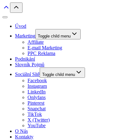
Úvod
Marketing
Toggle child menu
Affiliate
E-mail Marketing
PPC Reklama
Podnikání
Slovník Pojmů
Sociální Sítě
Toggle child menu
Facebook
Instagram
LinkedIn
Onlyfans
Pinterest
Snapchat
TikTok
X (Twitter)
YouTube
O Nás
Kontakty