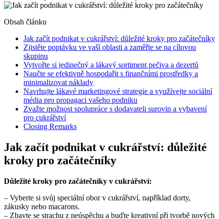
Obsah článku
Jak začít podnikat v cukrářství: důležité kroky pro začátečníky
Zjistěte poptávku ve vaší oblasti a zaměřte se na cílovou
skupinu
Vytvořte si jedinečný a lákavý sortiment pečiva a dezertů
Naučte se efektivně hospodařit s finančními prostředky a
minimalizovat náklady
Navrhujte lákavé marketingové strategie a využívejte sociální
média pro propagaci vašeho podniku
Zvažte možnost spolupráce s dodavateli surovin a vybavení
pro cukrářství
Closing Remarks
Jak začít podnikat v cukrářství: důležité
kroky pro začátečníky
Důležité kroky pro začátečníky v cukrářství:
– Vyberte si svůj speciální obor v cukrářství, například dorty,
zákusky nebo macarons.
– Zbavte se strachu z neúspěchu a buďte kreativní při tvorbě nových