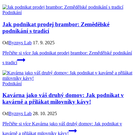
Podnikání
Jak podnikat prodej brambor: Zemědělské
podnikání s tradicí
Od
Byznys Lab
17. 9. 2025
Přečtěte si více
Jak podnikat prodej brambor: Zemědělské podnikání
s tradicí
Podnikání
Kavárna jako váš druhý domov: Jak podnikat v
kavárně a přilákat milovníky kávy!
Od
Byznys Lab
28. 10. 2025
Přečtěte si více
Kavárna jako váš druhý domov: Jak podnikat v
kavárně a přilákat milovníky kávy!