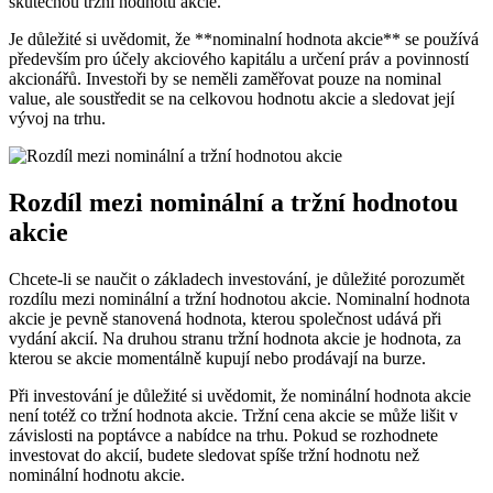
skutečnou tržní hodnotu akcie.
Je důležité si uvědomit, že **nominalní hodnota akcie** se používá
především pro účely akciového kapitálu a určení práv a povinností
akcionářů. Investoři by se neměli zaměřovat pouze na nominal
value, ale soustředit se na celkovou hodnotu akcie a sledovat její
vývoj na trhu.
Rozdíl mezi nominální a tržní hodnotou
akcie
Chcete-li se naučit o základech investování, je důležité porozumět
rozdílu mezi nominální a tržní hodnotou akcie. Nominalní hodnota
akcie je pevně stanovená hodnota, kterou společnost udává při
vydání akcií. Na druhou stranu tržní hodnota akcie je hodnota, za
kterou se akcie momentálně kupují nebo prodávají na burze.
Při investování je důležité si uvědomit, že nominální hodnota akcie
není totéž co tržní hodnota akcie. Tržní cena akcie se může lišit v
závislosti na poptávce a nabídce na trhu. Pokud se rozhodnete
investovat do akcií, budete sledovat spíše tržní hodnotu než
nominální hodnotu akcie.