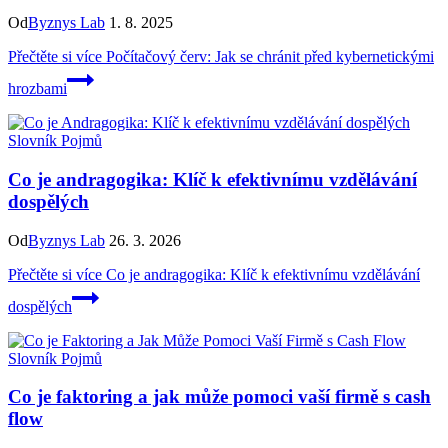
Od
Byznys Lab
1. 8. 2025
Přečtěte si více
Počítačový červ: Jak se chránit před kybernetickými
hrozbami
Slovník Pojmů
Co je andragogika: Klíč k efektivnímu vzdělávání
dospělých
Od
Byznys Lab
26. 3. 2026
Přečtěte si více
Co je andragogika: Klíč k efektivnímu vzdělávání
dospělých
Slovník Pojmů
Co je faktoring a jak může pomoci vaší firmě s cash
flow