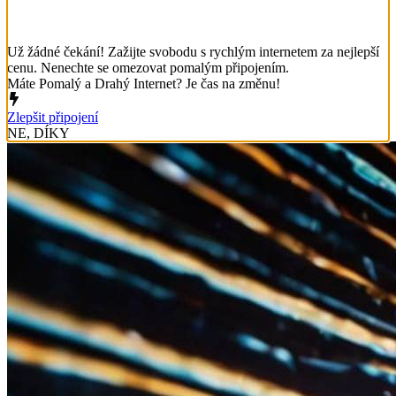
Už žádné čekání! Zažijte svobodu s rychlým internetem za nejlepší
cenu. Nenechte se omezovat pomalým připojením.
Máte Pomalý a Drahý Internet? Je čas na změnu!
Zlepšit připojení
NE, DÍKY