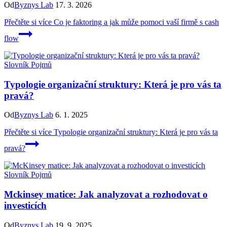
Od
Byznys Lab
17. 3. 2026
Přečtěte si více
Co je faktoring a jak může pomoci vaší firmě s cash
flow
Slovník Pojmů
Typologie organizační struktury: Která je pro vás ta
pravá?
Od
Byznys Lab
6. 1. 2025
Přečtěte si více
Typologie organizační struktury: Která je pro vás ta
pravá?
Slovník Pojmů
Mckinsey matice: Jak analyzovat a rozhodovat o
investicích
Od
Byznys Lab
19. 9. 2025