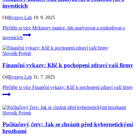
investicích
Od
Byznys Lab
19. 9. 2025
Přečtěte si více
Mckinsey matice: Jak analyzovat a rozhodovat o
investicích
Slovník Pojmů
Finanční vykazy: Klíč k pochopení zdraví vaší firmy
Od
Byznys Lab
31. 7. 2025
Přečtěte si více
Finanční vykazy: Klíč k pochopení zdraví vaší firmy
Slovník Pojmů
Počítačový červ: Jak se chránit před kybernetickými
hrozbami