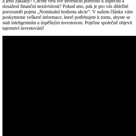
a jeho základy? Chcete vést své investiční portfolio k úspěchu a
dosažení finanční nezávislosti? Pokud ano, pak je pro vás důležité
porozumět pojmu „Nominalní hodnota akcie“. V našem článku vám
poskytneme veškeré informace, které potřebujete k tomu, abyste se
stali inteligentním a úspěšným investorom. Pojďme společně objevit
tajemství investování!