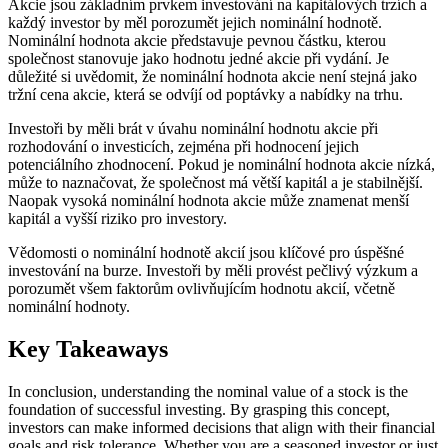
Akcie jsou základním prvkem investování na kapitálových trzích a
každý investor by měl porozumět jejich nominální hodnotě.
Nominální hodnota akcie představuje pevnou částku, kterou
společnost stanovuje jako hodnotu jedné akcie při vydání. Je
důležité si uvědomit, že nominální hodnota akcie není stejná jako
tržní cena akcie, která se odvíjí od poptávky a nabídky na trhu.
Investoři by měli brát v úvahu nominální hodnotu akcie při
rozhodování o investicích, zejména při hodnocení jejich
potenciálního zhodnocení. Pokud je nominální hodnota akcie nízká,
může to naznačovat, že společnost má větší kapitál a je stabilnější.
Naopak vysoká nominální hodnota akcie může znamenat menší
kapitál a vyšší riziko pro investory.
Vědomosti o nominální hodnotě akcií jsou klíčové pro úspěšné
investování na burze. Investoři by měli provést pečlivý výzkum a
porozumět všem faktorům ovlivňujícím hodnotu akcií, včetně
nominální hodnoty.
Key Takeaways
In conclusion, understanding the nominal value of a stock is the
foundation of successful investing. By grasping this concept,
investors can make informed decisions that align with their financial
goals and risk tolerance. Whether you are a seasoned investor or just