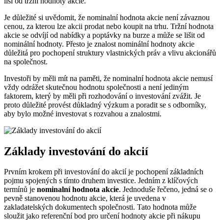
liší od tržní hodnoty akcie.
Je důležité si uvědomit, že nominalní hodnota akcie není závaznou
cenou, za kterou lze akcii prodat nebo koupit na trhu. Tržní hodnota
akcie se odvíjí od nabídky a poptávky na burze a může se lišit od
nominální hodnoty. Přesto je znalost nominální hodnoty akcie
důležitá pro pochopení struktury vlastnických práv a vlivu akcionářů
na společnost.
Investoři by měli mít na paměti, že nominalní hodnota akcie nemusí
vždy odrážet skutečnou hodnotu společnosti a není jediným
faktorem, který by měli při rozhodování o investování zvážit. Je
proto důležité provést důkladný výzkum a poradit se s odborníky,
aby bylo možné investovat s rozvahou a znalostmi.
Základy investování do akcií
Prvním krokem při investování do akcií je pochopení základních
pojmu spojených s tímto druhem investice. Jedním z klíčových
termínů je
nominalní hodnota akcie
. Jednoduše řečeno, jedná se o
pevně stanovenou hodnotu akcie, která je uvedena v
zakladatelských dokumentech společnosti. Tato hodnota může
sloužit jako referenční bod pro určení hodnoty akcie při nákupu