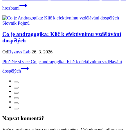
hrozbami
Slovník Pojmů
Co je andragogika: Klíč k efektivnímu vzdělávání
dospělých
Od
Byznys Lab
26. 3. 2026
Přečtěte si více
Co je andragogika: Klíč k efektivnímu vzdělávání
dospělých
Napsat komentář
Vaše e-mailová adresa nebude zveřejněna.
Vyžadované informace