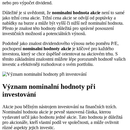
nebo pro výpočet dividend.
Důležité je si uvědomit, že
nominalní hodnota akcie
není to samé
jako tržní cena akcie. Tržní cena akcie se odvíjí od poptávky a
nabídky na burze a může být vyšší či nižší než nominalní hodnota.
Přesto je znalost této hodnoty důležitá pro správné posouzení
investičních možností a potenciálních výnosů.
Podobně jako znalost dividendového výnosu nebo poměru P/E,
pochopení
nominalní hodnoty akcie
je klíčové pro každého
investora, který se chce úspěšně orientovat na akciovém trhu. S
těmito základními znalostmi můžete lépe porozumět hodnotě vašich
investic a efektivněji rozhodovat o svém portfoliu.
Význam nominalní hodnoty při
investování
Akcie jsou běžným nástrojem investování na finančních trzích.
Nominalní hodnota akcie je pevně stanovená částka, kterou
vydavatel určil jako hodnotu jedné akcie. Tato hodnota je důležitá
pro akcionáře, kteří vlastní podíl ve společnosti, a může ovlivnit
různé aspekty jejich investic.