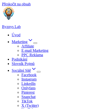
Přeskočit na obsah
Byznys Lab
Úvod
Marketing
Affiliate
E-mail Marketing
PPC Reklama
Podnikání
Slovník Pojmů
Sociální Sítě
Facebook
Instagram
LinkedIn
Onlyfans
Pinterest
Snapchat
TikTok
X (Twitter)