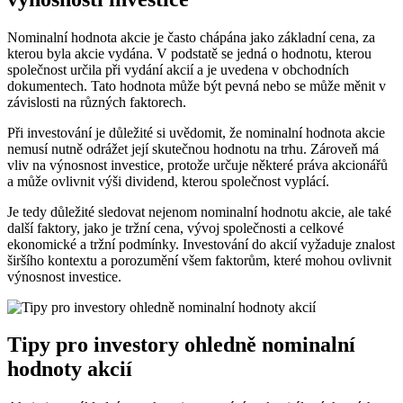
Nominalní hodnota akcie je často chápána jako základní cena, za
kterou byla akcie vydána. V podstatě se jedná o hodnotu, kterou
společnost určila při vydání akcií a je uvedena v obchodních
dokumentech. Tato hodnota může být pevná nebo se může měnit v
závislosti na různých faktorech.
Při investování je důležité si uvědomit, že nominalní hodnota akcie
nemusí nutně odrážet její skutečnou hodnotu na trhu. Zároveň má
vliv na výnosnost investice, protože určuje některé práva akcionářů
a může ovlivnit výši dividend, kterou společnost vyplácí.
Je tedy důležité sledovat nejenom nominalní hodnotu akcie, ale také
další faktory, jako je tržní cena, vývoj společnosti a celkové
ekonomické a tržní podmínky. Investování do akcií vyžaduje znalost
širšího kontextu a porozumění všem faktorům, které mohou ovlivnit
výnosnost investice.
Tipy pro investory ohledně nominalní
hodnoty akcií