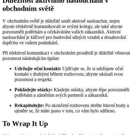
Důležitost aktivního naslouchání v
obchodním světě
V obchodním světě je důležité umět aktivně naslouchat, nejen
abyste efektivně komunikovali se svými kolegy, ale také abyste
porozuměli potřebám a očekáváním vašich zákazníků. Aktivní
naslouchání je klíčové pro budování silných vztahů a dosahování
úspěchu ve vašem podnikání.
Při efektivní komunikaci v obchodním prostředí je důležité věnovat
pozornost následujícím tipům:
Udržujte oční kontakt:
Ujišťujte se, že si udržujete oční
kontakt s druhými během rozhovoru, abyste ukázali svou
pozornost a respekt.
Pokládejte otázky:
Kladejte otázky, abyste lépe porozuměli
potřebám a záměrům svých partnerů a zákazníků.
Rekapitulujte:
Po skončení rozhovoru shrňte hlavní body a
ujistěte se, že máte jasno v tom, co vám bylo sděleno.
To Wrap It Up