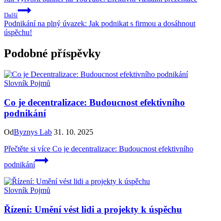
Další
Podnikání na plný úvazek: Jak podnikat s firmou a dosáhnout
úspěchu!
Podobné příspěvky
Slovník Pojmů
Co je decentralizace: Budoucnost efektivního
podnikání
Od
Byznys Lab
31. 10. 2025
Přečtěte si více
Co je decentralizace: Budoucnost efektivního
podnikání
Slovník Pojmů
Řízení: Umění vést lidi a projekty k úspěchu