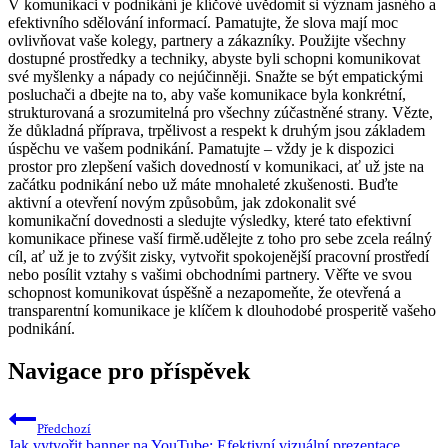
V komunikaci v podnikání je klíčové uvědomit si význam jasného a
efektivního sdělování informací. Pamatujte, že slova mají moc
ovlivňovat vaše kolegy, partnery a zákazníky. Použijte všechny
dostupné prostředky a techniky, abyste byli schopni komunikovat
své myšlenky a nápady co nejúčinněji. Snažte se být empatickými
posluchači a dbejte na to, aby vaše komunikace byla konkrétní,
strukturovaná a srozumitelná pro všechny zúčastněné strany. Vězte,
že důkladná příprava, trpělivost a respekt k druhým jsou základem
úspěchu ve vašem podnikání. Pamatujte – vždy je k dispozici
prostor pro zlepšení vašich dovedností v komunikaci, ať už jste na
začátku podnikání nebo už máte mnohaleté zkušenosti. Buďte
aktivní a otevření novým způsobům, jak zdokonalit své
komunikační dovednosti a sledujte výsledky, které tato efektivní
komunikace přinese vaší firmě.udělejte z toho pro sebe zcela reálný
cíl, ať už je to zvýšit zisky, vytvořit spokojenější pracovní prostředí
nebo posílit vztahy s vašimi obchodními partnery. Věřte ve svou
schopnost komunikovat úspěšně a nezapomeňte, že otevřená a
transparentní komunikace je klíčem k dlouhodobé prosperitě vašeho
podnikání.
Navigace pro příspěvek
Předchozí
Jak vytvořit banner na YouTube: Efektivní vizuální prezentace