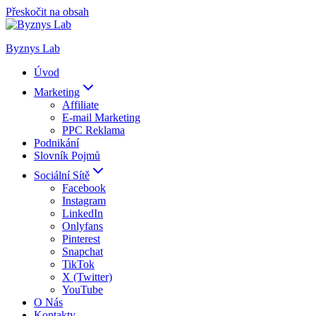
Přeskočit na obsah
Byznys Lab
Úvod
Marketing
Affiliate
E-mail Marketing
PPC Reklama
Podnikání
Slovník Pojmů
Sociální Sítě
Facebook
Instagram
LinkedIn
Onlyfans
Pinterest
Snapchat
TikTok
X (Twitter)
YouTube
O Nás
Kontakty