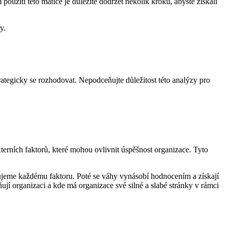
použití této matice je důležité dodržet několik kroků, abyste získali
y.
tegicky se rozhodovat. Nepodceňujte důležitost této analýzy pro
terních faktorů, které mohou ovlivnit úspěšnost organizace. Tyto
azujeme každému faktoru. Poté se váhy vynásobí hodnocením a získají
ňují organizaci a kde má organizace své silné a slabé stránky v rámci