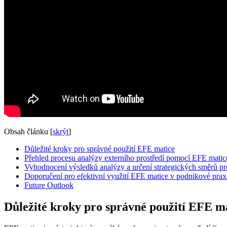
Obsah článku
[
skrýt
]
Důležité kroky pro správné použití EFE matice
Přehled procesu analýzy externího prostředí pomocí EFE matic
Vyhodnocení výsledků analýzy a určení strategických směrů p
Doporučení pro efektivní využití EFE matice v podnikové prax
Future Outlook
Důležité kroky pro správné použití EFE m