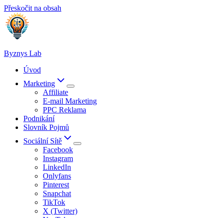
Přeskočit na obsah
Byznys Lab
Úvod
Marketing
Affiliate
E-mail Marketing
PPC Reklama
Podnikání
Slovník Pojmů
Sociální Sítě
Facebook
Instagram
LinkedIn
Onlyfans
Pinterest
Snapchat
TikTok
X (Twitter)