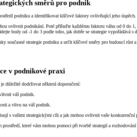
rategických směrů pro podnik
ostředí podniku a identifikovat klíčové faktory ovlivňující jeho úspěch
 mohou ovlivnit podnikání. Poté přiřaďte každému faktoru váhu od 0 do 
idejte body od -1 do 3 podle toho, jak dobře se strategie vypořádává s 
nky současné strategie podniku a určit klíčové směry pro budoucí růst 
ce v podnikové praxi
je důležité dodržovat některá doporučení:
vlivnit váš podnik.
osti a vlivu na váš podnik.
isují s vašimi strategickými cíli a jak mohou ovlivnit vaše konkurenční 
prostředí, které vám mohou pomoci při tvorbě strategií a rozhodován