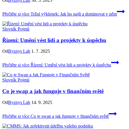
Od
Byznys Lab
30. 5. 2025
Přečtěte si více
Tržní výklenek: Jak ho najít a dominovat v něm
Slovník Pojmů
Řízení: Umění vést lidi a projekty k úspěchu
Od
Byznys Lab
1. 7. 2025
Přečtěte si více
Řízení: Umění vést lidi a projekty k úspěchu
Slovník Pojmů
Co je swap a jak funguje v finančním světě
Od
Byznys Lab
14. 9. 2025
Přečtěte si více
Co je swap a jak funguje v finančním světě