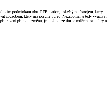
 měnícím podmínkám trhu. EFE matice je skvělým nástrojem, který
govat způsobem, který nás posune vpřed. Nezapomeňte tedy využívat
řipraveni přijmout změnu, jelikož pouze tím se můžeme stát lídry na