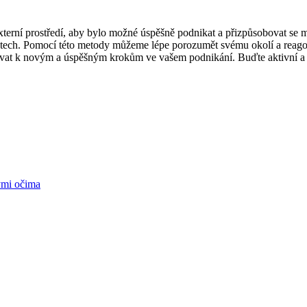
xterní prostředí, aby bylo možné úspěšně podnikat a přizpůsobovat se
faktech. Pomocí této metody můžeme lépe porozumět svému okolí a rea
rovat k novým a úspěšným krokům ve vašem podnikání. Buďte aktivní a p
ými očima