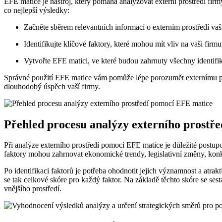
EFE matice je nástroj, který pomáhá analyzovat externí prostředí firmy 
co nejlepší výsledky:
Začněte sběrem relevantních informací o externím prostředí vaší
Identifikujte klíčové faktory, které mohou mít vliv na vaši firmu
Vytvořte EFE matici, ve které budou zahrnuty všechny identifik
Správné použití EFE matice vám pomůže lépe porozumět externímu pros
dlouhodobý úspěch vaší firmy.
Přehled procesu analýzy externího prostř
Při analýze externího prostředí pomocí EFE matice je důležité postup
faktory mohou zahrnovat ekonomické trendy, legislativní změny, konk
Po identifikaci faktorů je potřeba ohodnotit jejich významnost a atr
se tak celkové skóre pro každý faktor. Na základě těchto skóre se sest
vnějšího prostředí.