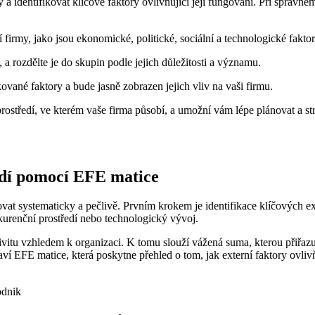
a identifikovat klíčové faktory ovlivňující její fungování. Při správném 
 firmy, jako jsou ekonomické, politické, sociální a technologické faktor
, a rozdělte je do skupin podle jejich důležitosti a významu.
ované faktory a bude jasně zobrazen jejich vliv na vaši firmu.
tředí, ve kterém vaše firma působí, a umožní vám lépe plánovat a stra
edí pomocí EFE matice
ovat systematicky a pečlivě. Prvním krokem je identifikace klíčových ex
urenční prostředí nebo technologický vývoj.
aktivitu vzhledem k organizaci. K tomu slouží vážená suma, kterou přiř
aví EFE matice, která poskytne přehled o tom, jak externí faktory ovliv