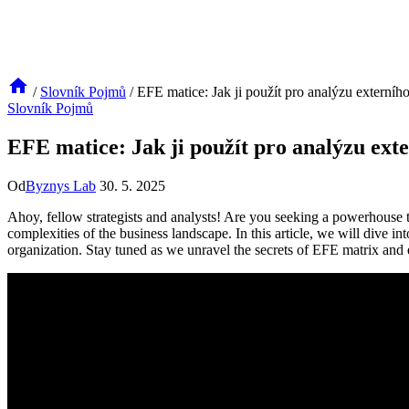
/
Slovník Pojmů
/
EFE matice: Jak ji použít pro analýzu externího
Slovník Pojmů
EFE matice: Jak ji použít pro analýzu exte
Od
Byznys Lab
30. 5. 2025
Ahoy, fellow strategists and analysts! Are you seeking a powerhouse 
complexities of the business landscape. In this article, we will dive i
organization. Stay tuned as we unravel the secrets of EFE matrix and