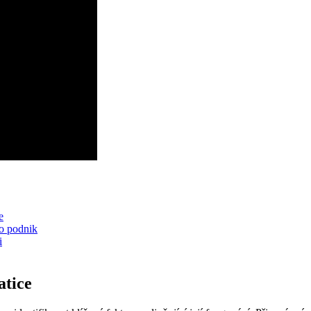
e
ro podnik
i
atice