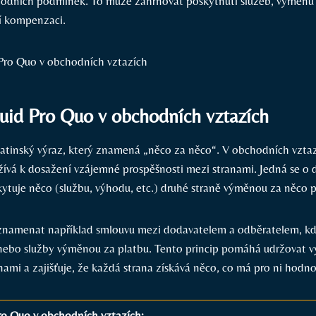
hodních podmínek. To může zahrnovat poskytnutí služeb, výměnu
í kompenzaci.
id Pro Quo v obchodních vztazích
latinský výraz, který znamená „něco za něco“. V obchodních vztaz
užívá k dosažení vzájemné prospěšnosti mezi stranami. Jedná se o 
kytuje něco (službu, výhodu, etc.) druhé straně výměnou za něco
 znamenat například smlouvu mezi dodavatelem a odběratelem, k
nebo služby výměnou za platbu. Tento princip pomáhá udržovat 
ami a zajišťuje, že každá strana získává něco, co má pro ni hodno
o Quo v obchodních vztazích: