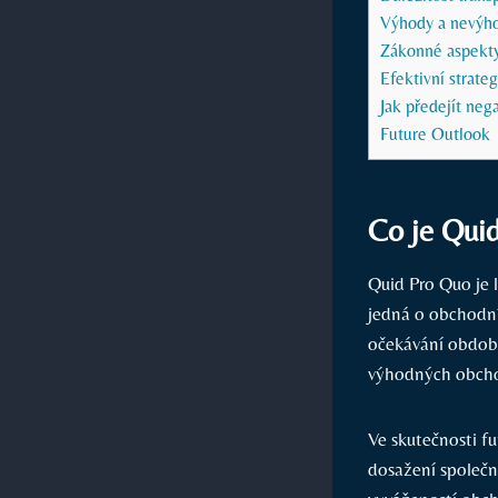
Výhody a nevýho
Zákonné aspekty
Efektivní strate
Jak předejít ne
Future Outlook
Co je Qui
Quid Pro Quo je 
jedná o obchodní
očekávání obdobn
výhodných obcho
Ve skutečnosti f
dosažení společné