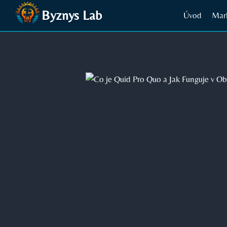
Přeskočit
Byznys Lab
Úvod
Mar
na
obsah