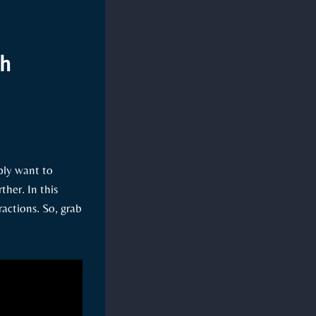
ch
ply want to
ther. In this
ractions. So, grab