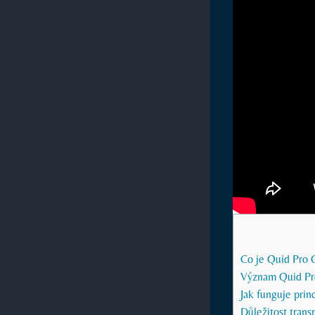
Co je Quid Pro
Význam Quid Pr
Jak funguje prin
Důležitost trans