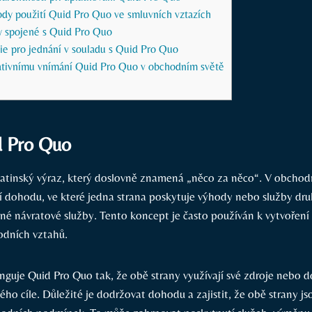
dy použití Quid Pro Quo ve smluvních vztazích
 spojené s Quid Pro Quo
gie pro jednání v souladu s Quid Pro Quo
gativnímu vnímání Quid Pro Quo v obchodním světě
d Pro Quo
latinský výraz, který doslovně znamená „něco za něco“. V obcho
 dohodu, ve které jedna strana poskytuje výhody nebo služby dru
é návratové služby. Tento koncept je často používán k vytvořen
dních vztahů.
unguje Quid Pro Quo tak, že obě strany využívají své zdroje nebo 
ho cíle. Důležité je dodržovat dohodu a zajistit, že obě strany js