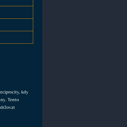
eciprocity, kdy
any. Tento
udržovat