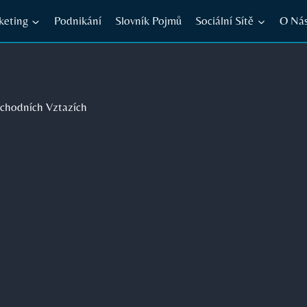
keting
Podnikání
Slovník Pojmů
Sociální Sítě
O Ná