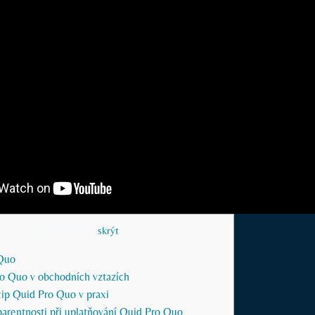
Obsah článku
[
skrýt
]
 Quo
o Quo v obchodních vztazích
cip Quid Pro Quo v praxi
parentnosti při uplatňování Quid Pro Quo