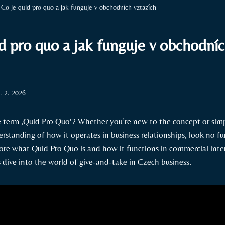
Co je quid pro quo a jak funguje v obchodních vztazích
d pro quo a jak funguje v obchodní
. 2. 2026
e term ‚Quid Pro Quo‘? Whether you’re new to the concept or sim
standing of how it operates in business relationships, look no fur
plore what Quid Pro Quo is and how it functions in commercial inte
s dive into the world of give-and-take in Czech business.