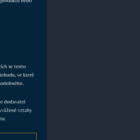
 produktů nebo
ích se tento
dohodu, ve které
 podobného.
de dodavatel
vyvážené vztahy
tu.