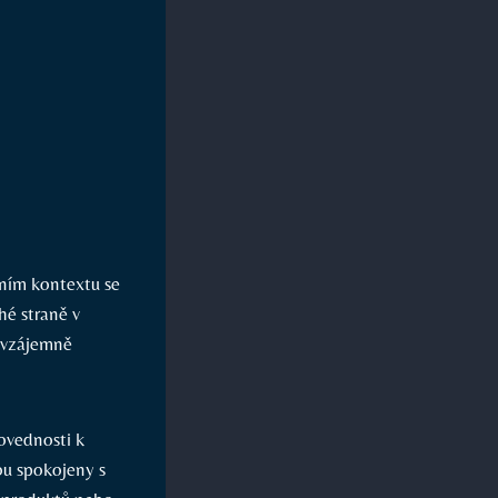
dním kontextu se
hé straně v
í vzájemně
dovednosti k
ou spokojeny s