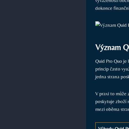
vyvážeností obc
dokonce finančn
Význam Qu
Quid Pro Quo je 
princip často vy
jedna strana pos
V praxi to může
poskytuje zboží 
mezi oběma stran
Výhody Quid Pr