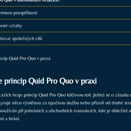
jemnou prospěšnost
žené vztahy
ovat společných cílů
e princip Quid Pro Quo v praxi
zích hraje princip Quid Pro Quo klíčovou roli. Jedná se o zásadu r
kytuje něco výměnou za opačnou službu nebo přízeň od druhé str
používán při jednáních a obchodních transakcích, kde je důležité 
ní a brání.