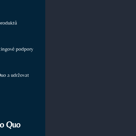
produktů
etingové podpory
Quo a udržovat
ro Quo