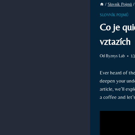
/
Slovník Pojmů
/
SLOVNÍK POJMŮ
Co je qui
vztazích
Od
Byznys Lab
13
Ever heard of th
deepen your under
article, we’ll ex
a coffee and let’