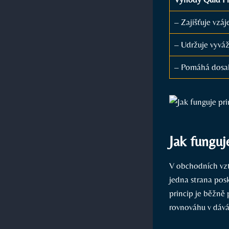
– Zajišťuje vzá
– Udržuje vyvá
– Pomáhá dosah
Jak funguj
V obchodních vzta
jedna strana pos
princip je běžně 
rovnováhu v dává