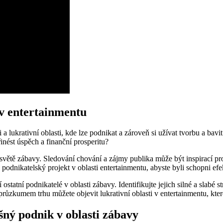
 v entertainmentu
ti a lukrativní oblasti, kde lze podnikat a zároveň si užívat tvorbu a b
inést úspěch a finanční prosperitu?
e světě zábavy. Sledování chování a zájmy publika může být inspirací p
j podnikatelský projekt v oblasti entertainmentu, abyste byli schopni efe
ostatní podnikatelé v oblasti zábavy. Identifikujte jejich silné a slabé
průzkumem trhu můžete objevit lukrativní oblasti v entertainmentu, k
šný podnik v oblasti zábavy