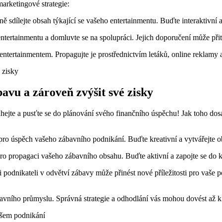
arketingové strategie:
ně sdílejte obsah týkající se vašeho entertainmentu. Buďte interaktivní 
entertainmentu a domluvte se na spolupráci. Jejich doporučení může př
entertainmentem. Propagujte je prostřednictvím letáků, online reklamy 
avu a zároveň zvýšit své zisky
hejte a pusťte se do plánování svého finančního úspěchu! Jak toho dos
ro úspěch vašeho zábavního podnikání. Buďte kreativní a vytvářejte ob
ro propagaci vašeho zábavního obsahu. Buďte aktivní a zapojte se do ko
 podnikateli v odvětví zábavy může přinést nové příležitosti pro vaše p
zábavního průmyslu. Správná strategie a odhodlání vás mohou dovést a