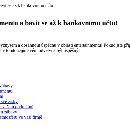
avit se až k bankovnímu účtu!
mentu a bavit se až k bankovnímu účtu!
yznysem a dosáhnout úspěchu v oblasti entertainmentu! Pokud jste připra
kat v tomto zajímavém odvětví a být úspěšný!
 zábavy
inmentu
ní
 své zisky
 ve vašem podnikání
em zábavy
atmosféru ve vaší firmě