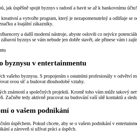
ů, jak úspěšně spojit byznys s radostí a bavit se až k bankovnímu účtu!
eativní a vytvořte program, který je nezapomenutelný a odlišuje se od k
načku a loajální zákazníky.
influencery a další moderní nástroje, abyste oslovili co nejvíce potenc
 zábavní byznys se vám nebude jen dobře stavět, ale přinese vám i zají
ho byznysu v entertainmentu
h vašeho byznysu. S propojením s ostatními profesionály v odvětví může
iřovat svou síť a budovat dlouhodobé vztahy.
vých známostí a společných projektů. Kromě toho vám může takový net
. Začněte tedy aktivně pracovat na budování vaší sítě kontaktů a sleduj
omí o vašem podnikání
čním úspěchem. Pokud chcete, aby se o vašem podnikání v entertainment
kání a zároveň si užívat práci a úspěch.