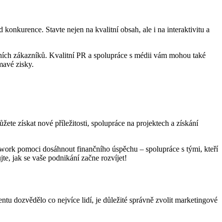
onkurence. Stavte nejen na kvalitní obsah, ale i na interaktivitu a
iálních zákazníků. Kvalitní PR a spolupráce s médii vám mohou také
mavé zisky.
te získat nové příležitosti, spolupráce na projektech a získání
work pomoci dosáhnout finančního úspěchu – spolupráce s tými, kteří
te, jak se vaše podnikání začne rozvíjet!
u dozvědělo co nejvíce lidí, je důležité správně zvolit marketingové