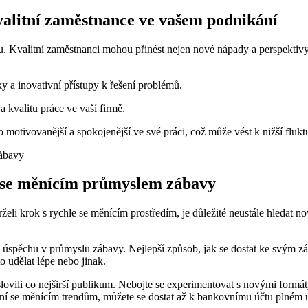
 kvalitní zaměstnance ve vašem podnikání
 Kvalitní zaměstnanci mohou přinést nejen nové nápady a perspektivy, 
 a inovativní přístupy k řešení problémů.
 kvalitu práce ve vaší firmě.
 motivovanější a spokojenější ve své práci, což může vést k nižší flukt
le se měnícím průmyslem zábavy
li krok s rychle se měnícím prostředím, je důležité neustále hledat no
ky úspěchu v průmyslu zábavy. Nejlepší způsob, jak se dostat ke svým zá
to udělat lépe nebo jinak.
slovili co nejširší publikum. Nebojte se experimentovat s novými form
ení se měnícím trendům, můžete se dostat až k bankovnímu účtu plném 