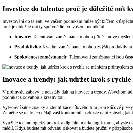
Investice do talentu: proč je důležité mít
Investování do talentu ve vašem podnikání může být klíčem k úspěchu.
proč je důležité mít ty správné lidi ve vašem podnikání:
Inovace:
Talentovaní zaměstnanci mohou přinést nové myšlenky
Produktivita:
Kvalitní zaměstnanci mohou zvýšit produktivitu a
Spokojenost zaměstnanců:
Talentovaní zaměstnanci jsou často
Inovace a trendy: jak udržet krok s rych
V průmyslu zábavy je neustálý tlak na inovace a trendy. Abychom udrže
podnikat s odvahou a kreativitou.
Vytvoření silné značky a identifikace cílového trhu jsou klíčové prv
Zaměřte se na to, co dělají vaši konkurenti, a zkuste najít způsob, jak 
Využijte technologický pokrok a digitální marketing k tomu, abyste o
médií. Když budete mít odvahu riskovat a budete pružní v přizpůsob