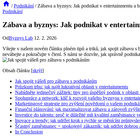
/
Podnikání
/
Zábava a byznys: Jak podnikat v entertainmentu a b
Podnikání
Zábava a byznys: Jak podnikat v entertain
Od
Byznys Lab
12. 2. 2026
Vítejte v našem novém článku plném tipů a triků, jak spojit zábavu s b
neváhejte a pokračujte v čtení. S námi se dozvíte, jak správně podni
Obsah článku
[
skrýt
]
Jak spojit vášeň pro zábavu s podnikáním
Průzkum trhu: jak najít lukrativní oblasti v entertainmentu
Nabídněte jedinečný zážitek: tipy pro úspěšný podnik v oblasti
Spolupráce a network: klíč k rozvoji vašeho byznysu v enterta
Marketingové strategie pro zvýšení povědomí o vašem podniká
Finanční plánování: jak maximalizovat zábavu a zároveň zvýšit
Investice do talentu: proč je důležité mít kvalitní zaměstnance
Inovace a trendy: jak udržet krok s rychle se měnícím průmysl
Šťastný zaměstnanec = spokojený zákazník: jak udržet dobrou 
In Conclusion