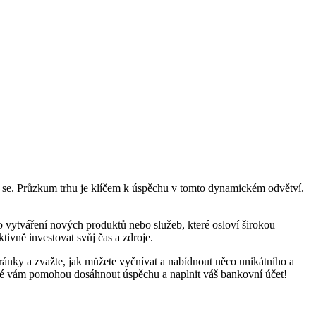
avit se. Průzkum trhu je klíčem k úspěchu v tomto dynamickém odvětví.
ro vytváření nových produktů nebo služeb, které osloví širokou
ktivně investovat svůj čas a zdroje.
 stránky a zvažte, jak můžete vyčnívat a nabídnout něco unikátního a
teré vám pomohou dosáhnout úspěchu a naplnit váš bankovní účet!