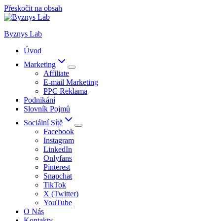
Přeskočit na obsah
Byznys Lab
Úvod
Marketing
Affiliate
E-mail Marketing
PPC Reklama
Podnikání
Slovník Pojmů
Sociální Sítě
Facebook
Instagram
LinkedIn
Onlyfans
Pinterest
Snapchat
TikTok
X (Twitter)
YouTube
O Nás
Kontakty