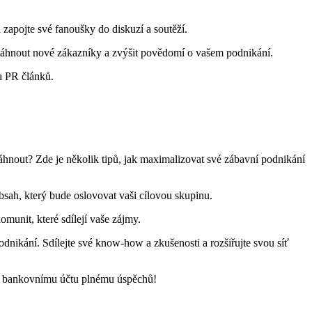
a zapojte své fanoušky do diskuzí a soutěží.
itáhnout nové zákazníky a zvýšit povědomí o vašem podnikání.
a PR článků.
áhnout? Zde je několik tipů, jak maximalizovat své zábavní podnikání
sah, který bude oslovovat vaši cílovou skupinu.
munit, které sdílejí vaše zájmy.
odnikání. Sdílejte své know-how a zkušenosti a rozšiřujte svou síť
ž k bankovnímu účtu plnému úspěchů!