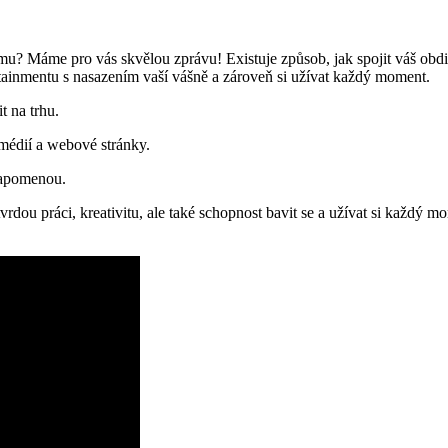
mu? Máme pro vás skvělou zprávu! Existuje způsob, jak spojit váš obd
rtainmentu s nasazením vaší vášně a zároveň si užívat každý moment.
t na trhu.
 médií a webové stránky.
zapomenou.
vrdou práci, kreativitu, ale také schopnost bavit se a užívat si každý 