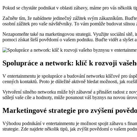
Pokud se chystáte podnikat v oblasti zábavy, máme pro vás několik tip
Začněte tím, že nabídnete jedinečný zážitek svým zákazníkům. Buďte kr
osobní zážitek pro vaše návštěvníky. To vám pomůže budovat silnou z
Nezapomeňte také na marketingovou strategii. Využijte sociální sítě, 
pomoci získat širší povědomí o vašem podniku. Buďte vidět a slyšet a
Spolupráce a network: klíč k rozvoji vaše
V entertainmentu je spolupráce a budování networku klíčové pro úspěc
cenných kontaktů. Proto je důležité aktivně hledat možnosti, jak rozš
Vytvoření silného networku může být zábavné a přinášet radost z no
sdílejí vaše cíle a hodnoty, může posunout váš byznys na novou úroveň
Marketingové strategie pro zvýšení pověd
Výhodou podnikání v entertainmentu je možnost spojit zábavu s finan
strategie. Zde najdete několik tipů, jak zvýšit povědomí o vašem podni