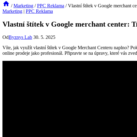
/
Marketing
/
PPC Reklama
/
Vlastní štítek v Google merchant cen
Marketing
|
PPC Reklama
Vlastní štítek v Google merchant center: T
Od
Byznys Lab
30. 5. 2025
Víte, jak využít vlastní štítek v Google Merchant Centeru naplno? Poku
online prodeje jako profesionál. Připravte se na úpravy, které vás z