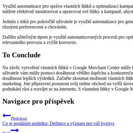
Využití automatizace pro správu vlastních štítků a optimalizaci kam
můžete efektivně monitorovat a upravovat své štítky a kampaně, abyst
Jedním z triků pro pokročilé uživatele je využití automatizace pro ge
různými preferencemi a chováním.
Dalším užitečným tipem je využití automatizovaných procesů pro optim
relevantního provozu a zvýšit konverze.
To Conclude
Na závěr, vytvoření vlastních štítků v Google Merchant Center může b
uživatele vám může pomoci dosáhnout většího úspěchu a konkurenční
dosáhnout lepších výsledků. Začněte zkoumat možnosti vlastních štítků 
marketing. Jste připraveni posunout svůj online obchod na vyšší úro
podnikání růst a rozvíjet se na internetu. S vlastními štítky v Google
Navigace pro příspěvek
Předchozí
Co je posláním podniku: Definice a význam pro váš byznys