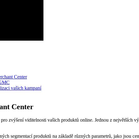
erchant Center
v GMC
alizaci vašich kampaní
hant Center
ro zvýšení viditelnosti vašich produktů online. Jednou z největších vý
ovaných segmentací produktů na základě různých parametrů, jako jsou ce