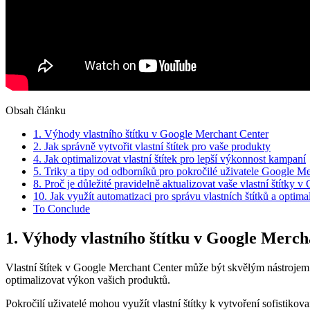
Obsah článku
1. Výhody vlastního štítku v Google Merchant Center
2. Jak správně vytvořit vlastní štítek pro vaše produkty
4. Jak optimalizovat vlastní štítek pro lepší výkonnost kampaní
5. Triky a tipy od odborníků pro pokročilé uživatele Google M
8. Proč je důležité pravidelně aktualizovat vaše vlastní štítky 
10. Jak využít automatizaci pro správu vlastních štítků a optim
To Conclude
1. Výhody vlastního štítku v Google Merc
Vlastní štítek v Google Merchant Center může být skvělým nástrojem p
optimalizovat výkon vašich produktů.
Pokročilí uživatelé mohou využít vlastní štítky k vytvoření sofistik