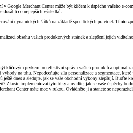
paní v Google Merchant Center může být klíčem k úspěchu vašeho e-comm
e dosáhli co nejlepších výsledků.
nerování dynamických štítků na základě specifických pravidel. Tímto zp
alizaci obsahu vašich produktových stránek a zlepšení jejich viditeln
ýt klíčovým prvkem pro efektivní správu vašich produktů a optimalizac
 výhody na trhu. Nepodceňujte sílu personalizace a segmentace, kte
ještě dnes a sledujte, jak se vaše obchodní výkony zlepšují. Buďte krea
veň? Zkuste implementovat tyto triky a uvidíte, jak se vaše úspěchy b
 Merchant Center máte moc v rukou. Ovládněte ji a stanete se neporaziteln