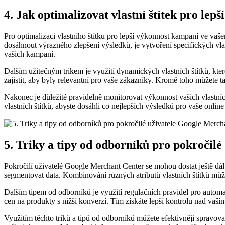
4. Jak optimalizovat vlastní štítek pro le
Pro optimalizaci vlastního štítku pro lepší výkonnost kampaní ve vaš
dosáhnout výrazného zlepšení výsledků, je vytvoření specifických vla
vašich kampaní.
Dalším užitečným trikem je využití dynamických vlastních štítků, kt
zajistit, aby byly relevantní pro vaše zákazníky. Kromě toho můžete ta
Nakonec je důležité pravidelně monitorovat výkonnost vašich vlastní
vlastních štítků, abyste dosáhli co nejlepších výsledků pro vaše onlin
5. Triky a tipy od odborníků pro pokročil
Pokročilí uživatelé Google Merchant Center se mohou dostat ještě dál
segmentovat data. Kombinování různých atributů vlastních štítků může
Dalším tipem od odborníků je využití regulačních pravidel pro autom
cen na produkty s nižší konverzí. Tím získáte lepší kontrolu nad vaš
Využitím těchto triků a tipů od odborníků můžete efektivněji spravo