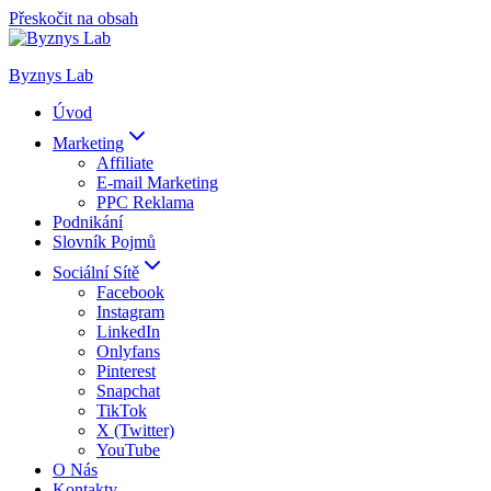
Přeskočit na obsah
Byznys Lab
Úvod
Marketing
Affiliate
E-mail Marketing
PPC Reklama
Podnikání
Slovník Pojmů
Sociální Sítě
Facebook
Instagram
LinkedIn
Onlyfans
Pinterest
Snapchat
TikTok
X (Twitter)
YouTube
O Nás
Kontakty