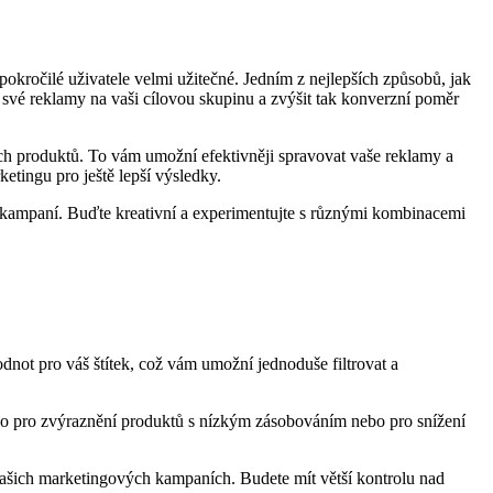
okročilé uživatele velmi užitečné. Jedním z nejlepších způsobů, jak
t své reklamy na vaši cílovou skupinu a zvýšit tak konverzní poměr
ich produktů. To vám umožní efektivněji spravovat vaše reklamy a
ketingu pro ještě lepší výsledky.
ch kampaní. Buďte kreativní a experimentujte s různými kombinacemi
dnot pro váš štítek, což vám umožní jednoduše filtrovat a
dlo pro zvýraznění produktů s nízkým zásobováním nebo pro snížení
 vašich marketingových kampaních. Budete mít větší kontrolu nad