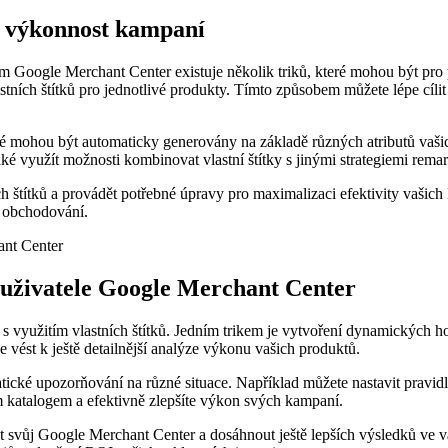
pší výkonnost kampaní
em Google Merchant Center existuje několik triků, které mohou být pro p
stních štítků pro jednotlivé produkty. Tímto způsobem můžete lépe cíli
eré mohou být automaticky generovány na základě různých atributů vaš
ké využít možnosti kombinovat vlastní štítky s jinými strategiemi remar
ch štítků a provádět potřebné úpravy pro maximalizaci efektivity vaši
e obchodování.
é uživatele Google Merchant Center
 s využitím vlastních štítků. Jedním trikem je vytvoření dynamických ho
 vést k ještě detailnější analýze výkonu vašich produktů.
atické upozorňování na různé situace. Například můžete nastavit pravi
ím katalogem a efektivně zlepšíte výkon svých kampaní.
vat svůj Google Merchant Center a dosáhnout ještě lepších výsledků ve