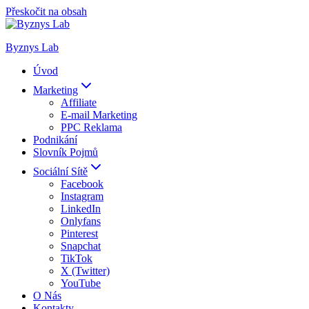
Přeskočit na obsah
Byznys Lab
Úvod
Marketing
Affiliate
E-mail Marketing
PPC Reklama
Podnikání
Slovník Pojmů
Sociální Sítě
Facebook
Instagram
LinkedIn
Onlyfans
Pinterest
Snapchat
TikTok
X (Twitter)
YouTube
O Nás
Kontakty