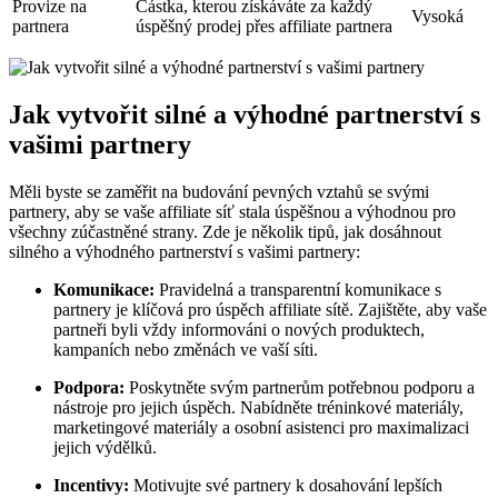
Provize na
Částka, kterou získáváte za každý
Vysoká
partnera
úspěšný prodej přes affiliate partnera
Jak vytvořit silné a výhodné partnerství s
vašimi partnery
Měli byste se zaměřit na budování pevných vztahů se svými
partnery, aby se vaše affiliate síť stala úspěšnou a výhodnou pro
všechny zúčastněné strany. Zde je několik tipů, jak dosáhnout
silného a výhodného partnerství s vašimi partnery:
Komunikace:
Pravidelná a transparentní komunikace s
partnery je klíčová pro úspěch affiliate sítě. Zajištěte, aby vaše
partneři byli vždy informováni o nových produktech,
kampaních nebo změnách ve vaší síti.
Podpora:
Poskytněte svým partnerům potřebnou podporu a
nástroje pro jejich úspěch. Nabídněte tréninkové materiály,
marketingové materiály a osobní asistenci pro maximalizaci
jejich výdělků.
Incentivy:
Motivujte své partnery k dosahování lepších