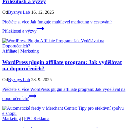
Příležitosti a výzvy
Od
Byznys Lab
16. 12. 2025
Přečtěte si více
Jak funguje multilevel marketing v cestování:
Příležitosti a výzvy
Affiliate
|
Marketing
WordPress plugin affiliate program: Jak vydělávat
na doporučeních?
Od
Byznys Lab
28. 9. 2025
Přečtěte si více
WordPress plugin affiliate program: Jak vydělávat na
doporučeních?
Marketing
|
PPC Reklama