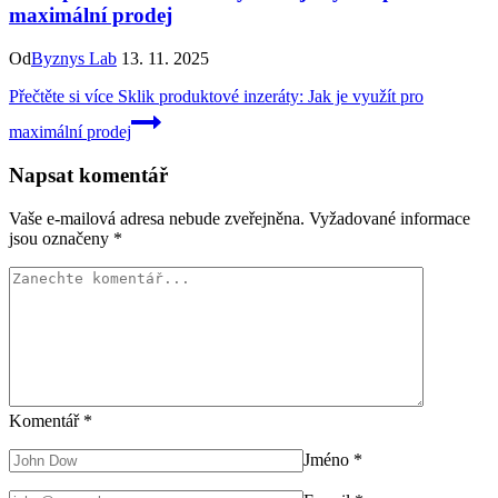
maximální prodej
Od
Byznys Lab
13. 11. 2025
Přečtěte si více
Sklik produktové inzeráty: Jak je využít pro
maximální prodej
Napsat komentář
Vaše e-mailová adresa nebude zveřejněna.
Vyžadované informace
jsou označeny
*
Komentář
*
Jméno
*