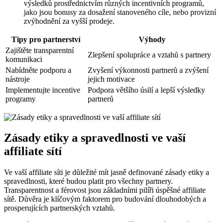
výsledků prostřednictvím různých incentivních programů,
jako jsou bonusy za dosažení stanoveného cíle, nebo provizní
zvýhodnění za vyšší prodeje.
Tipy pro partnerství
Výhody
Zajištěte transparentní
Zlepšení spolupráce a vztahů s partnery
komunikaci
Nabídněte podporu a
Zvyšení výkonnosti partnerů a zvýšení
nástroje
jejich motivace
Implementujte incentive
Podpora většího úsilí a lepší výsledky
programy
partnerů
Zásady etiky a spravedlnosti ve vaší
affiliate sítí
Ve vaší affiliate síti je důležité mít jasně definované zásady etiky a
spravedlnosti, které budou platit pro všechny partnery.
Transparentnost a férovost jsou základními pilíři úspěšné affiliate
sítě. Důvěra je klíčovým faktorem pro budování dlouhodobých a
prosperujících partnerských vztahů.