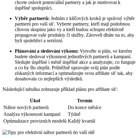
chcete oslovit potenciální partnery a jak je motivovat k
úspěšné spolupráci.
Výběr partnerů:
Jedním z klíčových kroků je správný výběr
partnerů pro vaši síť. Vyberte partnery, kteří mají podobnou
cílovou skupinu jako vy a kteří budou schopni efektivně
propagovat vaše produkty či služby. Zároveň dbáte na to, aby
byli spolehliví a seriózní.
Plánování a sledování výkonu:
Vytvořte si plán, ve kterém
budete sledovat výkonnost jednotlivých partnerů a kampaní.
Sledujte úspěšné i méně úspěšné akce a analyzujte, co funguje
a co by šlo zlepšit. Průběžně upravujte svůj plán podle
získaných informací a optimalizujte svou affiliate síť tak, aby
dosahovala co nejlepších výsledků.
Následující tabulka zobrazuje příklad plánu pro affiliate síť:
Úkol
Termín
Nábor nových partnerů
Do konce měsíce
Analýza výkonnosti kampaní
Týdně
Optimalizace provizních modelů
Každý kvartál