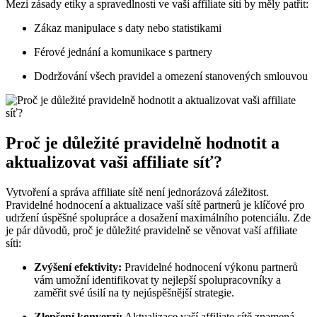
Mezi zásady etiky a spravedlnosti ve vaší affiliate síti by měly patřit:
Zákaz manipulace s daty nebo statistikami
Férové jednání a komunikace s partnery
Dodržování všech pravidel a omezení stanovených smlouvou
Proč je důležité pravidelně hodnotit a
aktualizovat vaši affiliate síť?
Vytvoření a správa affiliate sítě není jednorázová záležitost.
Pravidelné hodnocení a aktualizace vaší sítě partnerů je klíčové pro
udržení úspěšné spolupráce a dosažení maximálního potenciálu. Zde
je pár důvodů, proč je důležité pravidelně se věnovat vaší affiliate
síti:
Zvýšení efektivity:
Pravidelné hodnocení výkonu partnerů
vám umožní identifikovat ty nejlepší spolupracovníky a
zaměřit své úsilí na ty nejúspěšnější strategie.
Zlepšení konverzí:
Aktualizace vaší affiliate sítě znamená