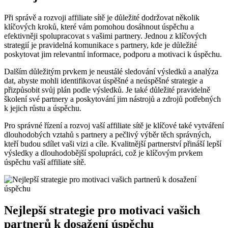
Při správě a rozvoji affiliate sítě je důležité dodržovat několik
klíčových kroků, které vám pomohou dosáhnout úspěchu a
efektivněji spolupracovat s vašimi partnery. Jednou z klíčových
strategií je pravidelná komunikace s partnery, kde je důležité
poskytovat jim relevantní informace, podporu a motivaci k úspěchu.
Dalším důležitým prvkem je neustálé sledování výsledků a analýza
dat, abyste mohli identifikovat úspěšné a neúspěšné strategie a
přizpůsobit svůj plán podle výsledků. Je také důležité pravidelně
školení své partnery a poskytování jim nástrojů a zdrojů potřebných
k jejich růstu a úspěchu.
Pro správné řízení a rozvoj vaší affiliate sítě je klíčové také vytváření
dlouhodobých vztahů s partnery a pečlivý výběr těch správných,
kteří budou sdílet vaši vizi a cíle. Kvalitnější partnerství přináší lepší
výsledky a dlouhodobější spolupráci, což je klíčovým prvkem
úspěchu vaší affiliate sítě.
Nejlepší strategie pro motivaci vašich
partnerů k dosažení úspěchu