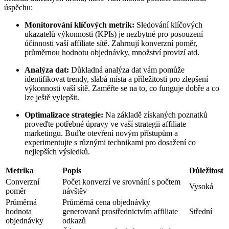
úspěchu:
Monitorování klíčových metrik:
Sledování klíčových
ukazatelů výkonnosti (KPIs) je nezbytné pro posouzení
účinnosti vaší affiliate sítě. Zahrnují konverzní poměr,
průměrnou hodnotu objednávky, množství provizí atd.
Analýza dat:
Důkladná analýza dat vám pomůže
identifikovat trendy, slabá místa a příležitosti pro zlepšení
výkonnosti vaší sítě. Zaměřte se na to, co funguje dobře a co
lze ještě vylepšit.
Optimalizace strategie:
Na základě získaných poznatků
proveďte potřebné úpravy ve vaší strategii affiliate
marketingu. Buďte otevření novým přístupům a
experimentujte s různými technikami pro dosažení co
nejlepších výsledků.
Metrika
Popis
Důležitost
Converzní
Počet konverzí ve srovnání s počtem
Vysoká
poměr
návštěv
Průměrná
Průměrná cena objednávky
hodnota
generovaná prostřednictvím affiliate
Střední
objednávky
odkazů