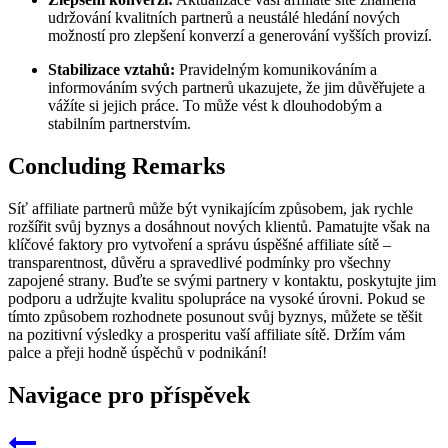
udržování kvalitních partnerů a neustálé hledání nových
možností pro zlepšení konverzí a generování vyšších provizí.
Stabilizace vztahů:
Pravidelným komunikováním a
informováním svých partnerů ukazujete, že jim důvěřujete a
vážíte si jejich práce. To může vést k dlouhodobým a
stabilním partnerstvím.
Concluding Remarks
Síť affiliate partnerů může být vynikajícím způsobem, jak rychle
rozšířit svůj byznys a dosáhnout nových klientů. Pamatujte však na
klíčové faktory pro vytvoření a správu úspěšné affiliate sítě –
transparentnost, důvěru a spravedlivé podmínky pro všechny
zapojené strany. Buďte se svými partnery v kontaktu, poskytujte jim
podporu a udržujte kvalitu spolupráce na vysoké úrovni. Pokud se
tímto způsobem rozhodnete posunout svůj byznys, můžete se těšit
na pozitivní výsledky a prosperitu vaší affiliate sítě. Držím vám
palce a přeji hodně úspěchů v podnikání!
Navigace pro příspěvek