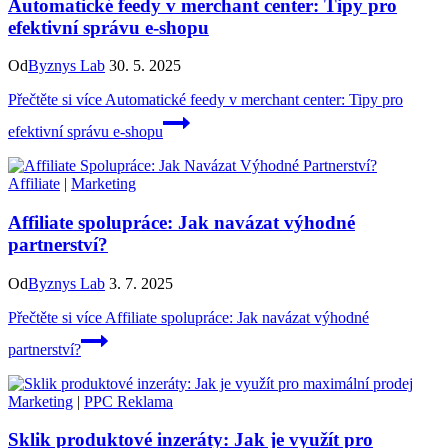
Automatické feedy v merchant center: Tipy pro
efektivní správu e-shopu
Od
Byznys Lab
30. 5. 2025
Přečtěte si více
Automatické feedy v merchant center: Tipy pro
efektivní správu e-shopu
Affiliate
|
Marketing
Affiliate spolupráce: Jak navázat výhodné
partnerství?
Od
Byznys Lab
3. 7. 2025
Přečtěte si více
Affiliate spolupráce: Jak navázat výhodné
partnerství?
Marketing
|
PPC Reklama
Sklik produktové inzeráty: Jak je využít pro