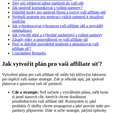
Tipy pro efektivní nábor partnerů do vaší sítě
Jak správně komunikovat s vašimi partnery?
Důležité kroky pro správné řízení a rozvoj vaší affiliate sítě
Nejlepší strategie pro motivaci vašich partnerů k dosažení
úspěchu
Jak vyhodnocovat výkonnost vaší affiliate sítě a provádět
optimalizace
Jak vytvořit silné a výhodné partnerství s vašimi partnery
Zásady etiky a spravedlnosti ve vaší affiliate sítí
Proč je důležité pravidelně hodnotit a aktualizovat vaši
affiliate síť?
Concluding Remarks
Jak vytvořit plán pro vaši affiliate síť?
Vytvoření plánu pro vaši affiliate síť může být klíčovým faktorem
pro úspěch vaší online strategie. Zde je několik tipů, jak správně
plánovat a spravovat vaši síť partnerů:
Cíle a strategie:
Než začnete s vytvářením plánu, měli byste
si jasně stanovit cíle, kterých chcete dosáhnout
prostřednictvím vaší affiliate sítě. Rozmyslete si, jaké
produkty či služby chcete propagovat a jaké provize máte pro
partnery připravené. Dále si určte strategie, jakými způsoby