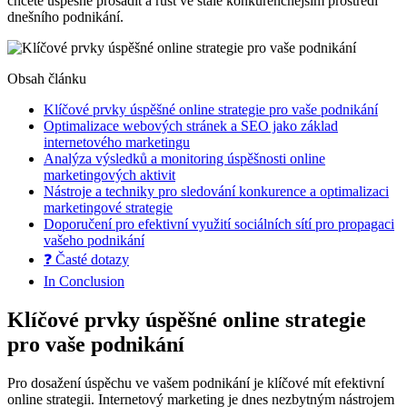
chcete⁢ úspěšně prosadit a růst ve ‌stále konkurenčnějším prostředí
dnešního⁤ podnikání.
Obsah článku
Klíčové prvky úspěšné online strategie pro vaše ​podnikání
Optimalizace ‍webových stránek a⁢ SEO jako základ
internetového marketingu
Analýza výsledků a monitoring ‌úspěšnosti online
marketingových aktivit
Nástroje a techniky pro‍ sledování konkurence a optimalizaci
marketingové strategie
Doporučení pro efektivní⁤ využití sociálních sítí pro propagaci
vašeho podnikání
❓ Časté dotazy
In Conclusion
Klíčové prvky úspěšné online strategie
pro vaše ​podnikání
Pro dosažení úspěchu ve vašem podnikání je klíčové mít efektivní
online strategii.⁤ Internetový marketing‍ je‍ dnes nezbytným nástrojem