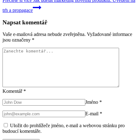
Přečtěte si více
Jak udelat marketing novemu produktu: Uvedení na
trh a propagace
Napsat komentář
Vaše e-mailová adresa nebude zveřejněna.
Vyžadované informace
jsou označeny
*
Komentář
*
Jméno
*
E-mail
*
Uložit do prohlížeče jméno, e-mail a webovou stránku pro
budoucí komentáře.