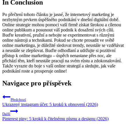
In Conclusion
Po přečtení tohoto článku je jasné, že internetový⁣ marketing je
nezbytným prvkem‌ úspěšného podnikání v dnešní digitální době.
Online⁣ strategie mohou pomoci vaší firmě získat širokou a cílenou
online publikum a posunout váš⁤ podnik k dosažení ⁢svých‌ cílů.
Buďte kreativní, pružní ‍a nebojte se experimentovat s různými
⁣online nástroji a technikami.​ Pokud se chcete prosadit ve ​světě
online marketingu, je důležité sledovat trendy, neustále se vzdělávat
a neustále se ⁢zlepšovat. Buďte ‍odhodlaní ​a udržujte si pozitivní
přístup​ k online marketingu – úspěch nenastane přes ​noc, ‍ale
‍přichází těm, kteří neustále pracují na svém růstu a⁢ zdokonalování.
Takže vyrazte‌ do ⁣boje s vaší online strategií a sledujte, jak vaše
podnikání‌ roste a prosperuje ‍online!
Navigace pro příspěvek
Předchozí
Ukrazený instagram účet: 5 kroků k obnovení (2026)
Další
Pinterest piny: 5 kroků k čitelnému písmu a designu (2026)