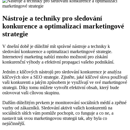
Nástroje a techniky pro‍ sledování
konkurence a optimalizaci marketingové
strategie
V dnešní době ​je důležité mít‍ správné⁢ nástroje a‍ techniky k
sledování konkurence a optimalizaci marketingové strategie.
⁤Internetový ​marketing nabízí ⁢mnoho ​možností pro​ získání
konkurenční výhody a efektivní propagaci vašeho podnikání.
Jedním z klíčových nástrojů pro⁣ sledování konkurence je analýza
‌klíčových​ slov a SEO strategie. Zjistěte, jaké ‌klíčové ⁣slova používají
vaši⁤ konkurenti a jakým způsobem je využívají⁣ ve své ⁣marketingové
strategii. ‌Díky tomu ‌můžete vytvořit efektivní obsah, který bude
oslovovat vaši cílovou skupinu.
Dalším důležitým prvkem je monitorování‌ sociálních médií a zpětné
vazby od zákazníků. Sledování aktivit vašich konkurentů ⁢na
sociálních sítích vám‍ pomůže ⁤pochopit, co funguje a ‍co ne,⁣ a
nastavit ⁢tak svou marketingovou strategii tak, aby byla co
nejúčinnější.