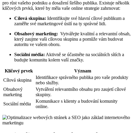
pro​ růst‍ vašeho podniku a dosažení širšího publika. Existuje několik
klíčových prvků, ‍které by ⁣měla vaše online⁤ strategie⁣ zahrnovat:
Cílová⁢ skupina:
Identifikujte své hlavní cílové publikum a
zaměřte⁣ své marketingové⁢ úsilí na ty správné ‌lidi.
Obsahový marketing:
⁢ Vytvářejte kvalitní a ​relevantní obsah,
který zaujme⁣ vaši ​cílovou skupinu a pomůže vám budovat
autoritu ve vašem oboru.
Sociální‍ média:
Aktivně se účastněte na sociálních‍ sítích ‍a
budujte komunitu kolem ⁣vaší značky.
Klíčový prvek
Význam
Identifikace správného publika pro vaše produkty
Cílová skupina
nebo⁣ služby.
Obsahový‌
Vytváření relevantního obsahu ‌pro zaujetí cílové
marketing
skupiny.
Komunikace s klienty a budování komunity
Sociální média
online.