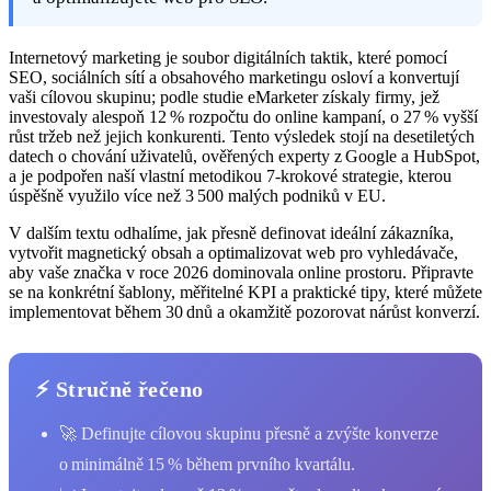
Internetový marketing je soubor digitálních taktik, které pomocí
SEO, sociálních sítí a obsahového marketingu osloví a konvertují
vaši cílovou skupinu; podle studie eMarketer získaly firmy, jež
investovaly alespoň 12 % rozpočtu do online kampaní, o 27 % vyšší
růst tržeb než jejich konkurenti. Tento výsledek stojí na desetiletých
datech o chování uživatelů, ověřených experty z Google a HubSpot,
a je podpořen naší vlastní metodikou 7‑krokové strategie, kterou
úspěšně využilo více než 3 500 malých podniků v EU.
V dalším textu odhalíme, jak přesně definovat ideální zákazníka,
vytvořit magnetický obsah a optimalizovat web pro vyhledávače,
aby vaše značka v roce 2026 dominovala online prostoru. Připravte
se na konkrétní šablony, měřitelné KPI a praktické tipy, které můžete
implementovat během 30 dnů a okamžitě pozorovat nárůst konverzí.
⚡ Stručně řečeno
🚀 Definujte cílovou skupinu přesně a zvýšte konverze
o minimálně 15 % během prvního kvartálu.