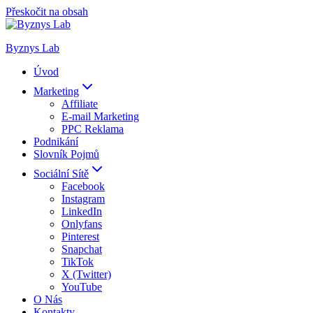
Přeskočit na obsah
Byznys Lab
Úvod
Marketing
Affiliate
E-mail Marketing
PPC Reklama
Podnikání
Slovník Pojmů
Sociální Sítě
Facebook
Instagram
LinkedIn
Onlyfans
Pinterest
Snapchat
TikTok
X (Twitter)
YouTube
O Nás
Kontakty