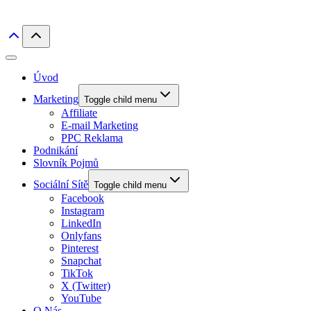
Úvod
Marketing
Toggle child menu
Affiliate
E-mail Marketing
PPC Reklama
Podnikání
Slovník Pojmů
Sociální Sítě
Toggle child menu
Facebook
Instagram
LinkedIn
Onlyfans
Pinterest
Snapchat
TikTok
X (Twitter)
YouTube
O Nás