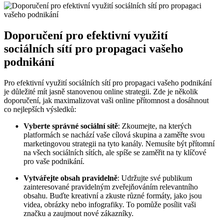
Doporučení pro efektivní⁤ využití
sociálních sítí pro propagaci vašeho
podnikání
Pro efektivní využití sociálních ⁣sítí pro propagaci vašeho‍ podnikání
je důležité mít jasně stanovenou ⁤online strategii. Zde je ‌několik
‍doporučení, jak maximalizovat ⁣vaši online přítomnost⁤ a dosáhnout
co nejlepších výsledků:
Vyberte správné‍ sociální‌ sítě
: Zkoumejte, na​ kterých
platformách se nachází vaše ⁣cílová skupina a zaměřte ‌svou
marketingovou strategii na tyto kanály. ​Nemusíte být přítomní
⁤na všech ‌sociálních sítích, ale spíše se zaměřit na ty klíčové
pro vaše podnikání.
Vytvářejte obsah ⁣pravidelně
: Udržujte své​ publikum
zainteresované pravidelným zveřejňováním relevantního
obsahu. Buďte kreativní a zkuste různé⁤ formáty, jako jsou
videa, obrázky nebo infografiky.⁢ To pomůže posílit vaši
značku a ​zaujmout nové zákazníky.