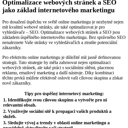
Optimalizace ‍webových stránek a⁢ SEO
jako základ internetového marketingu
Pro dosažení úspěchu ve⁢ světě online marketingu ‌je nezbytné nejen
mít kvalitní webové​ stránky, ale také optimalizovat je pro
vyhledávače – SEO. Optimalizace webových stránek ⁢a⁢ SEO‌ jsou
základem úspěšného ⁤internetového ⁣marketingu. Bez správného SEO
nenaleznete Vaše stránky ve vyhledávačích a ‍ztratíte potenciální
zákazníky.
Pro efektivitu online marketingu je důležité mít jasně definovanou
strategii. Tato ⁣strategie by měla zahrnovat nejen optimalizaci
webových stránek, ale‍ také práci s sociálními sítěmi, placenou
reklamu, emailový marketing a další nástroje. Díky kombinaci⁤
těchto prvků můžete efektivně oslovit vaši cílovou skupinu a získat
nové ‌zákazníky.
Tipy ⁣pro​ úspěšný internetový marketing:
1. Identifikujte svou cílovou skupinu a vytvořte⁤ pro ni
relevantní obsah.
2. ⁣Využívejte sociální sítě k⁤ propagaci vašich produktů a
služeb.
3. Sledujte ⁣vývoj a trendy‍ v oblasti online marketingu ‍a
pravidelně aktualizujte​ vaši strategii.