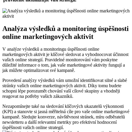
Analýza výsledků a monitoring ‌úspěšnosti
online marketingových aktivit
V‍ analýze výsledků ​a monitoringu ⁤úspěšnosti online
marketingových​ aktivit​ je klíčové sledovat⁣ a vyhodnocovat účinnost
‌vašich online ⁤strategií. Pravidelné monitorování vám poskytne
důležité informace o tom, jak⁤ vaše marketingové aktivity ⁤fungují a
jak můžete ⁣optimalizovat své ⁤kampaně.
Provedení analýzy výsledků vám umožní identifikovat silné a slabé
⁤stránky vašich online marketingových aktivit. Díky tomu budete
⁢schopni lépe porozumět chování vaší⁢ cílové ⁣skupiny a vhodněji
‌reagovat na potřeby vašich zákazníků.
Nezapomínejte ​také ‍na⁤ sledování ⁤klíčových ukazatelů výkonnosti
(KPI) a stanovte si​ jasná měřitelná cíle ⁤pro vaše ⁣online ‍marketingové
kampaně. Sledujte konverze, návštěvnost stránek, míru odběratelů
newsletteru‍ a další​ relevantní metriky pro efektivní hodnocení
úspěšnosti vašich online strategií.