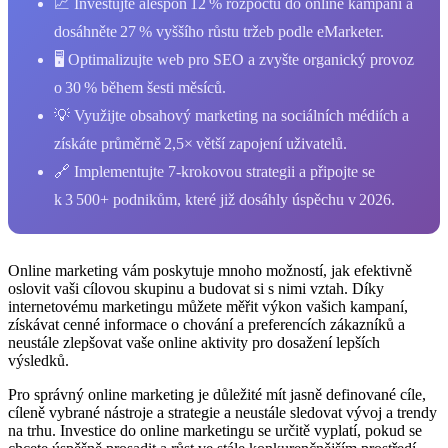
📈 Investujte alespoň 12 % rozpočtu do online kampaní a
dosáhněte 27 % vyššího růstu tržeb podle eMarketer.
🖥️ Optimalizujte web pro SEO a zvyšte organický provoz
o 30 % během šesti měsíců.
💡 Využijte obsahový marketing na sociálních médiích a
získáte průměrně 2,5× větší zapojení uživatelů.
🔗 Implementujte 7‑krokovou strategii a připojte se
k 3 500+ podnikům, které již dosáhly úspěchu v 2026.
Online marketing​ vám poskytuje mnoho možností, jak efektivně
oslovit‍ vaši‌ cílovou skupinu ‌a budovat ‌si⁤ s nimi​ vztah. Díky
internetovému marketingu můžete měřit výkon vašich ​kampaní,
získávat cenné informace o chování a preferencích zákazníků a
neustále zlepšovat vaše online aktivity pro⁤ dosažení lepších
výsledků.
Pro správný online marketing ‍je důležité mít jasně definované cíle,
cíleně vybrané ⁢nástroje a strategie a neustále sledovat vývoj ⁣a trendy
⁣na trhu. Investice do​ online marketingu se určitě vyplatí, pokud se