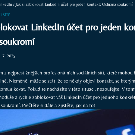
inkedIn
/
Jak si zablokovat LinkedIn účet pro jeden kontakt: Ochrana soukromí
Í SÍTĚ
blokovat LinkedIn účet pro jeden ko
soukromí
. 7. 2025
m z nejprestižnějších profesionálních sociálních sítí, které mohou 
lné. Nicméně, může se stát, že se někdy objeví kontakt, se kterým
munikovat. Pokud se nacházíte v této situaci, nezoufejte. V to
noduše a rychle zablokovat váš LinkedIn účet pro jednoho konkré
soukromí. Přečtěte si dále a zjistěte, jak na to!