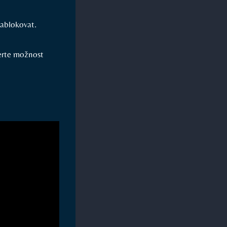
zablokovat.
berte možnost