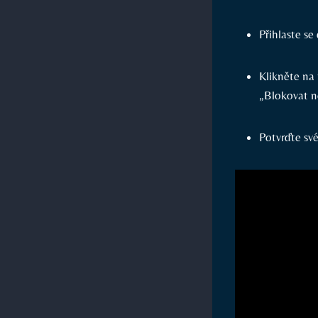
Přihlaste se
Klikněte na 
„Blokovat n
Potvrďte sv