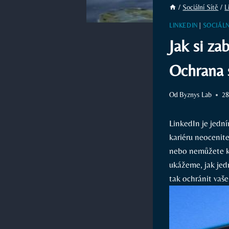
/
Sociální Sítě
/
L
LINKEDIN
|
SOCIÁLN
Jak si za
Ochrana 
Od
Byznys Lab
28
LinkedIn je jední
kariéru neocenite
nebo nemůžete ko
ukážeme, jak jed
tak ochránit vaše 