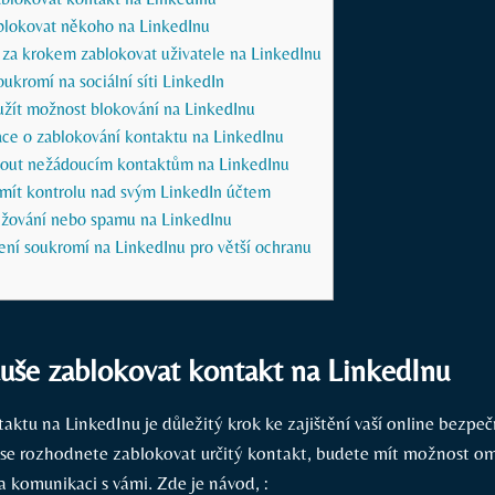
blokovat někoho na LinkedInu
 za krokem zablokovat uživatele na LinkedInu
oukromí na sociální síti LinkedIn
užít možnost blokování na LinkedInu
ace o zablokování kontaktu na LinkedInu
hnout nežádoucím kontaktům na LinkedInu
 mít kontrolu nad svým LinkedIn účtem
těžování nebo spamu na LinkedInu
ení soukromí na LinkedInu pro větší ochranu
uše zablokovat kontakt na LinkedInu
aktu na LinkedInu je důležitý krok ke zajištění vaší online bezpeč
se rozhodnete zablokovat určitý kontakt, budete mít možnost ome
a komunikaci s vámi. Zde je návod, :