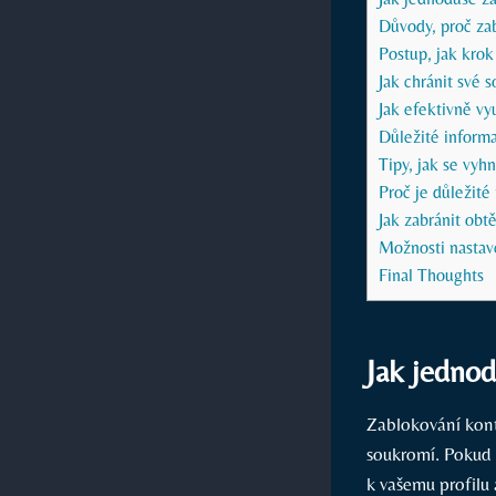
Důvody, proč za
Postup, jak krok
Jak chránit své s
Jak efektivně vy
Důležité inform
Tipy, jak se vy
Proč je důležité
Jak zabránit ob
Možnosti nastav
Final Thoughts
Jak jednod
Zablokování kont
soukromí. Pokud 
k vašemu profilu 