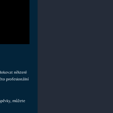
blokovat některé
éto profesionální
spěvky, můžete