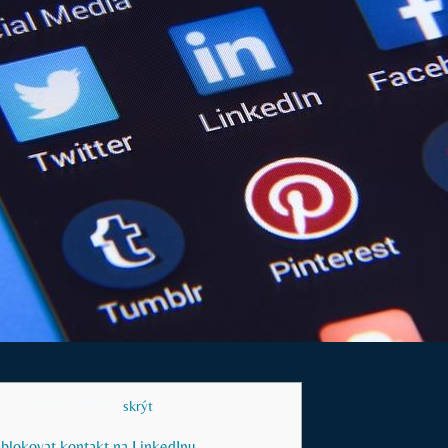
Obsah článku
[
skrýt
]
ablokovat kontakt na LinkedInu