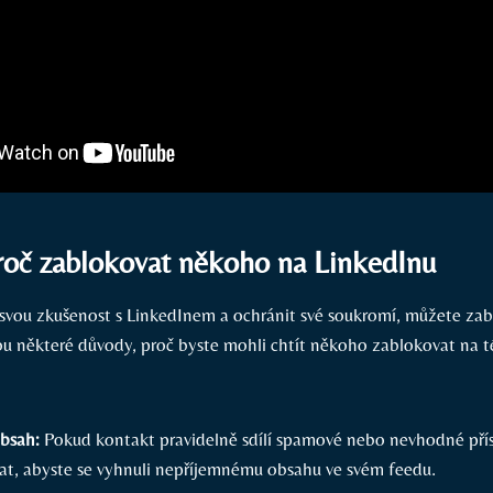
roč zablokovat někoho na LinkedInu
t svou zkušenost s LinkedInem a ochránit své soukromí, můžete za
ou některé důvody, proč byste mohli chtít někoho zablokovat na t
obsah:
Pokud kontakt pravidelně sdílí spamové nebo nevhodné pří
vat, abyste se vyhnuli nepříjemnému obsahu ve svém feedu.