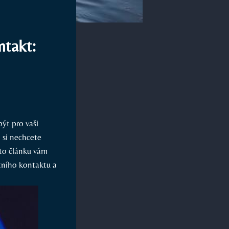
ntakt:
být pro vaši
 si nechcete
mto článku vám
tního kontaktu a