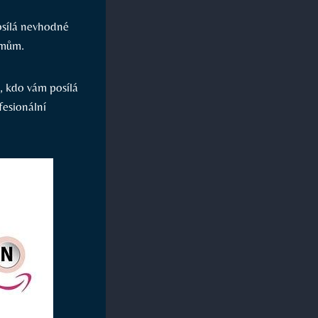
osílá nevhodné
émům.
, kdo vám posílá
fesionální