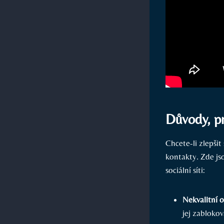
Důvody, p
Chcete-li zlepši
kontakty. Zde js
sociální síti:
Nekvalitní 
jej zabloko