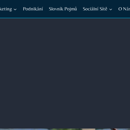
keting
Podnikání
Slovník Pojmů
Sociální Sítě
O Ná