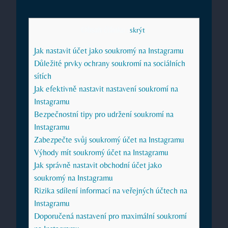
Obsah článku
[
skrýt
]
Jak nastavit účet jako soukromý na Instagramu
Důležité prvky ochrany soukromí na sociálních
sítích
Jak efektivně nastavit nastavení soukromí na
Instagramu
Bezpečnostní tipy pro udržení soukromí na
Instagramu
Zabezpečte svůj soukromý účet na Instagramu
Výhody mít soukromý účet na Instagramu
Jak správně nastavit obchodní účet jako
soukromý na Instagramu
Rizika sdílení informací na veřejných účtech na
Instagramu
Doporučená nastavení pro maximální soukromí