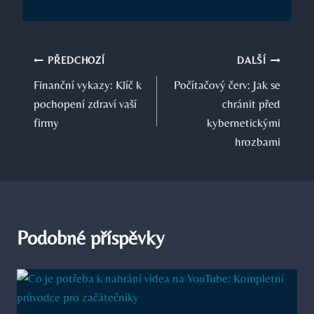
Navigace
PŘEDCHOZÍ
DALŠÍ
Finanční vykazy: Klíč k
Počítačový červ: Jak se
pro
pochopení zdraví vaší
chránit před
příspěvek
firmy
kybernetickými
hrozbami
Podobné příspěvky