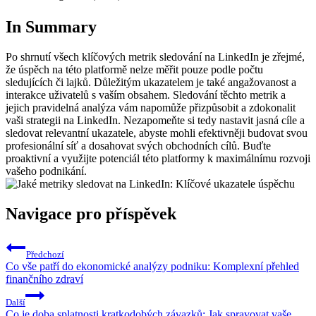
In Summary
Po shrnutí všech klíčových metrik sledování na LinkedIn je zřejmé,
že úspěch na této platformě nelze měřit pouze podle počtu
sledujících či lajků. Důležitým ukazatelem je také angažovanost a
interakce uživatelů s vaším obsahem. Sledování těchto metrik a
jejich pravidelná analýza vám napomůže přizpůsobit a zdokonalit
vaši strategii na LinkedIn. Nezapomeňte si tedy nastavit jasná cíle a
sledovat relevantní ukazatele, abyste mohli efektivněji budovat svou
profesionální síť a dosahovat svých obchodních cílů. Buďte
proaktivní a využijte potenciál této platformy k maximálnímu rozvoji
vašeho podnikání.
Navigace pro příspěvek
Předchozí
Co vše patří do ekonomické analýzy podniku: Komplexní přehled
finančního zdraví
Další
Co je doba splatnosti kratkodobých závazků: Jak spravovat vaše