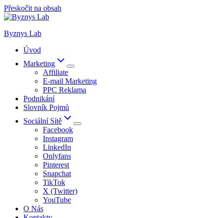
Přeskočit na obsah
Byznys Lab
Úvod
Marketing
Affiliate
E-mail Marketing
PPC Reklama
Podnikání
Slovník Pojmů
Sociální Sítě
Facebook
Instagram
LinkedIn
Onlyfans
Pinterest
Snapchat
TikTok
X (Twitter)
YouTube
O Nás
Kontakty