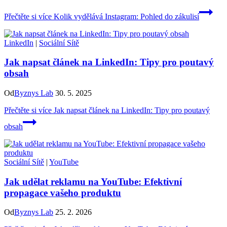
Přečtěte si více
Kolik vydělává Instagram: Pohled do zákulisí
LinkedIn
|
Sociální Sítě
Jak napsat článek na LinkedIn: Tipy pro poutavý
obsah
Od
Byznys Lab
30. 5. 2025
Přečtěte si více
Jak napsat článek na LinkedIn: Tipy pro poutavý
obsah
Sociální Sítě
|
YouTube
Jak udělat reklamu na YouTube: Efektivní
propagace vašeho produktu
Od
Byznys Lab
25. 2. 2026