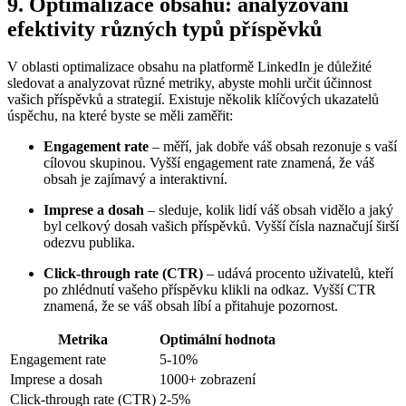
9. Optimalizace obsahu: analyzování
efektivity různých typů příspěvků
V oblasti optimalizace obsahu na platformě LinkedIn je důležité
sledovat a analyzovat různé metriky, abyste mohli určit účinnost
vašich příspěvků a strategií. Existuje několik klíčových ukazatelů
úspěchu, na které byste se měli zaměřit:
Engagement rate
– měří, jak dobře váš obsah rezonuje s vaší
cílovou skupinou. Vyšší engagement rate znamená, že váš
obsah je zajímavý a interaktivní.
Imprese a dosah
– sleduje, kolik lidí váš obsah vidělo a jaký
byl celkový dosah vašich příspěvků. Vyšší čísla naznačují širší
odezvu publika.
Click-through rate (CTR)
– udává procento uživatelů, kteří
po zhlédnutí vašeho příspěvku klikli na odkaz. Vyšší CTR
znamená, že se váš obsah líbí a přitahuje pozornost.
Metrika
Optimální hodnota
Engagement rate
5-10%
Imprese a dosah
1000+ zobrazení
Click-through rate (CTR)
2-5%