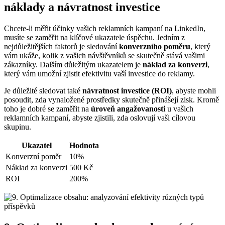
náklady a návratnost investice
Chcete-li měřit účinky vašich reklamních kampaní na LinkedIn,
musíte se zaměřit na klíčové ukazatele úspěchu. Jedním z
nejdůležitějších faktorů je sledování
konverzního poměru
, který
vám ukáže, kolik z vašich návštěvníků se skutečně stává vašimi
zákazníky. Dalším důležitým ukazatelem je
náklad za konverzi
,
který vám umožní zjistit efektivitu vaší investice do reklamy.
Je důležité sledovat také
návratnost investice (ROI)
, abyste mohli
posoudit, zda vynaložené prostředky skutečně přinášejí zisk. Kromě
toho je dobré se zaměřit na
úroveň angažovanosti
u vašich
reklamních kampaní, abyste zjistili, zda oslovují vaši cílovou
skupinu.
Ukazatel
Hodnota
Konverzní poměr
10%
Náklad za konverzi
500 Kč
ROI
200%