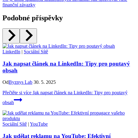
finanční závazky
Podobné příspěvky
LinkedIn
|
Sociální Sítě
Jak napsat článek na LinkedIn: Tipy pro poutavý
obsah
Od
Byznys Lab
30. 5. 2025
Přečtěte si více
Jak napsat článek na LinkedIn: Tipy pro poutavý
obsah
Sociální Sítě
|
YouTube
Jak udělat reklamu na YouTube: Efektivní