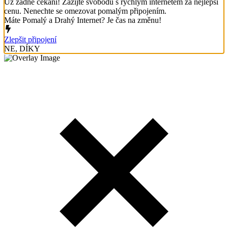
Už žádné čekání! Zažijte svobodu s rychlým internetem za nejlepší
cenu. Nenechte se omezovat pomalým připojením.
Máte Pomalý a Drahý Internet? Je čas na změnu!
Zlepšit připojení
NE, DÍKY