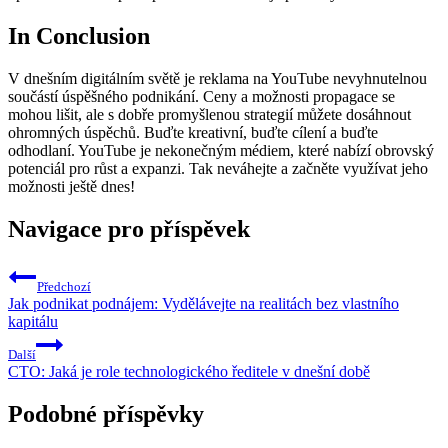
In Conclusion
V dnešním digitálním světě je reklama na YouTube nevyhnutelnou
součástí úspěšného podnikání. Ceny a možnosti propagace se
mohou lišit, ale s dobře promyšlenou strategií můžete dosáhnout
ohromných úspěchů. Buďte kreativní, buďte cílení a buďte
odhodlaní. YouTube je nekonečným médiem, které nabízí obrovský
potenciál pro růst a expanzi. Tak neváhejte a začněte využívat jeho
možnosti ještě dnes!
Navigace pro příspěvek
Předchozí
Jak podnikat podnájem: Vydělávejte na realitách bez vlastního
kapitálu
Další
CTO: Jaká je role technologického ředitele v dnešní době
Podobné příspěvky