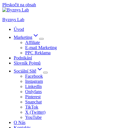
Přeskočit na obsah
Byznys Lab
Úvod
Marketing
Affiliate
E-mail Marketing
PPC Reklama
Podnikání
Slovník Pojmů
Sociální Sítě
Facebook
Instagram
LinkedIn
Onlyfans
Pinterest
Snapchat
TikTok
X (Twitter)
YouTube
O Nás
Kontakty