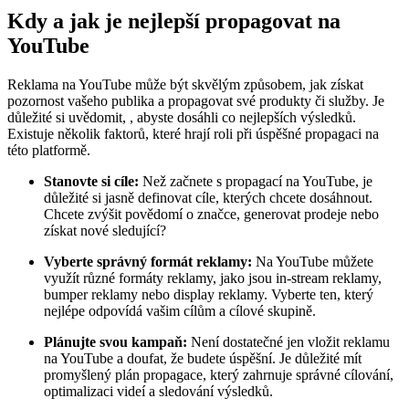
Kdy a jak je nejlepší propagovat na
YouTube
Reklama na YouTube může být skvělým způsobem, jak získat
pozornost vašeho publika a propagovat své produkty či služby. Je
důležité si uvědomit, , abyste dosáhli co nejlepších výsledků.
Existuje několik faktorů, které hrají roli při úspěšné propagaci na
této platformě.
Stanovte si cíle:
Než začnete s propagací na YouTube, je
důležité si jasně definovat cíle, kterých chcete dosáhnout.
Chcete zvýšit povědomí o značce, generovat prodeje nebo
získat nové sledující?
Vyberte správný formát reklamy:
Na YouTube můžete
využít různé formáty reklamy, jako jsou in-stream reklamy,
bumper reklamy nebo display reklamy. Vyberte ten, který
nejlépe odpovídá vašim cílům a cílové skupině.
Plánujte svou kampaň:
Není dostatečné jen vložit reklamu
na YouTube a doufat, že budete úspěšní. Je důležité mít
promyšlený plán propagace, který zahrnuje správné cílování,
optimalizaci videí a sledování výsledků.