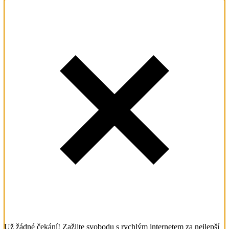
Už žádné čekání! Zažijte svobodu s rychlým internetem za nejlepší