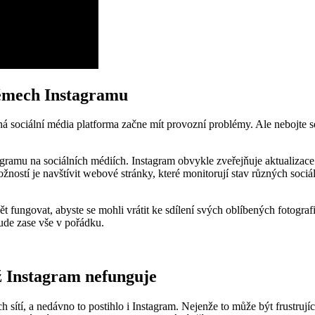
lémech Instagramu
ená sociální média platforma začne mít provozní problémy. Ale nebojte se
stagramu na sociálních médiích. Instagram obvykle zveřejňuje aktualiza
ností je navštívit webové stránky, které monitorují stav různých sociá
t fungovat, abyste se mohli vrátit ke sdílení svých oblíbených fotografi
bude zase vše v pořádku.
yž Instagram nefunguje
ítí, a nedávno to postihlo i Instagram. Nejenže to může být frustrující p