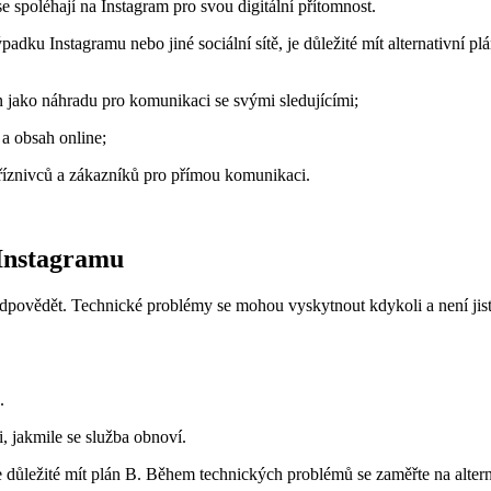
se spoléhají na Instagram pro svou digitální přítomnost.
dku Instagramu nebo jiné sociální sítě, je důležité mít alternativní plán
In jako náhradu pro komunikaci se svými sledujícími;
 a obsah online;
říznivců a zákazníků pro přímou komunikaci.
 Instagramu
dpovědět. Technické problémy se mohou vyskytnout kdykoli a není jisté,
.
i, jakmile se služba obnoví.
je důležité mít plán B. Během technických problémů se zaměřte na alte