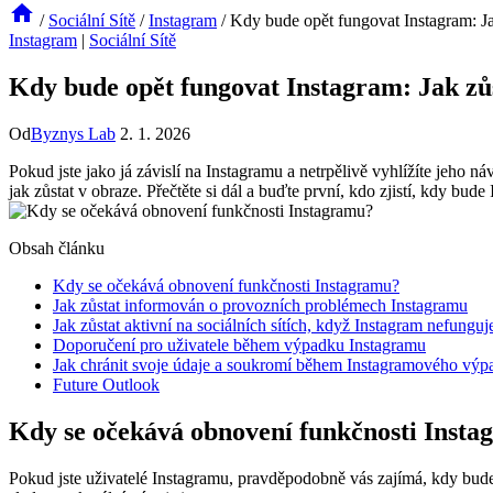
/
Sociální Sítě
/
Instagram
/
Kdy bude opět fungovat Instagram: J
Instagram
|
Sociální Sítě
Kdy bude opět fungovat Instagram: Jak zů
Od
Byznys Lab
2. 1. 2026
Pokud jste jako já závislí na Instagramu a netrpělivě vyhlížíte jeho 
jak zůstat v obraze. Přečtěte si dál a buďte první, kdo zjistí, kdy 
Obsah článku
Kdy se očekává obnovení funkčnosti Instagramu?
Jak zůstat informován o provozních problémech Instagramu
Jak zůstat aktivní na sociálních sítích, když Instagram nefunguj
Doporučení pro uživatele během výpadku Instagramu
Jak chránit svoje údaje a soukromí během Instagramového výp
Future Outlook
Kdy se očekává obnovení funkčnosti Inst
Pokud jste uživatelé Instagramu, pravděpodobně vás zajímá, kdy bude o