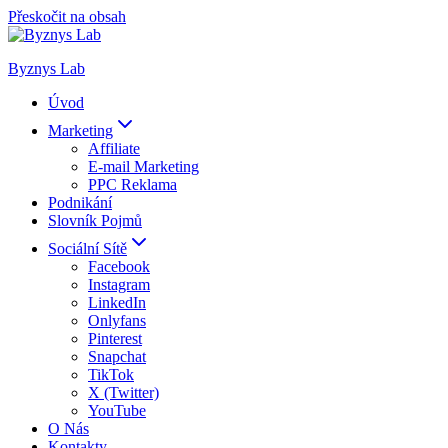
Přeskočit na obsah
Byznys Lab
Úvod
Marketing
Affiliate
E-mail Marketing
PPC Reklama
Podnikání
Slovník Pojmů
Sociální Sítě
Facebook
Instagram
LinkedIn
Onlyfans
Pinterest
Snapchat
TikTok
X (Twitter)
YouTube
O Nás
Kontakty