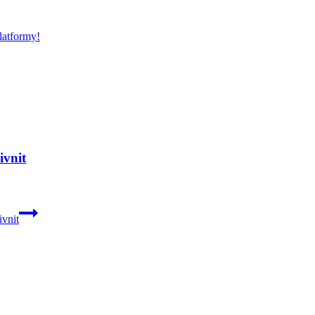
platformy!
ivnit
ivnit