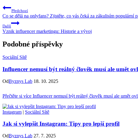
Předchozí
Co se dělá na onlyfans? Zjistěte, co vás čeká za zákulisím populární 
Další
Vznik influencer marketingu: Historie a vývoj
Podobné příspěvky
Sociální Sítě
Influencer nemusí být reálný člověk musí ale umět ovl
Od
Byznys Lab
18. 10. 2025
Přečtěte si více
Influencer nemusí být reálný člověk musí ale umět ovl
Instagram
|
Sociální Sítě
Jak si vylepšit Instagram: Tipy pro lepší profil
Od
Byznys Lab
27. 7. 2025