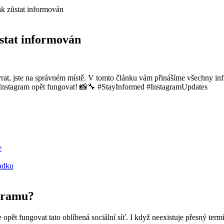
ak zůstat informován
stat informován
návrat, jste na správném místě. V tomto článku vám přinášíme všechny i
bude Instagram opět fungovat! 📸🔧 #StayInformed #InstagramUpdates
e
adku
agramu?
pět fungovat tato oblíbená sociální síť. I když neexistuje přesný term