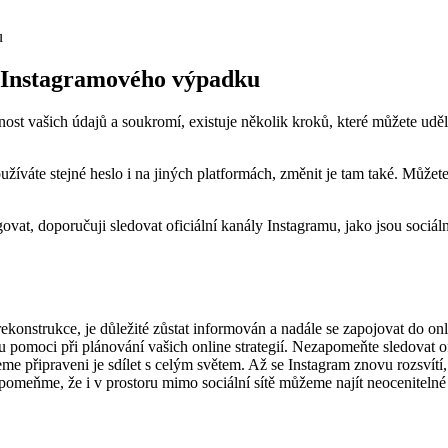
m Instagramového výpadku
t vašich údajů a soukromí, existuje několik kroků, které můžete udělat,
užíváte stejné heslo i na jiných platformách, změnit je tam také. Může
vat, doporučuji sledovat oficiální kanály Instagramu, jako jsou sociál
konstrukce, je důležité zůstat informován a nadále se zapojovat do onli
pomoci při plánování vašich online strategií. Nezapomeňte sledovat ofi
e připraveni je sdílet s celým světem. Až se Instagram znovu rozsvítí,
pomeňme, že i v prostoru mimo sociální sítě můžeme najít neocenitelné 