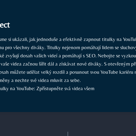
ect
me si ukázali, jak jednoduše a efektivně zapnout titulky na YouTu
u pro všechny diváky. Titulky nejenom pomáhají lidem se sluchov
také zvyšují dosah vašich videí a pomáhají s SEO. Nebojte se vyzko
e vaše videa začnou šířit dál a získávat nové diváky. S otevřeným p
obsah můžete udělat velký rozdíl a posunout svou YouTube kariéru
měny a nechte své videa mluvit za sebe.