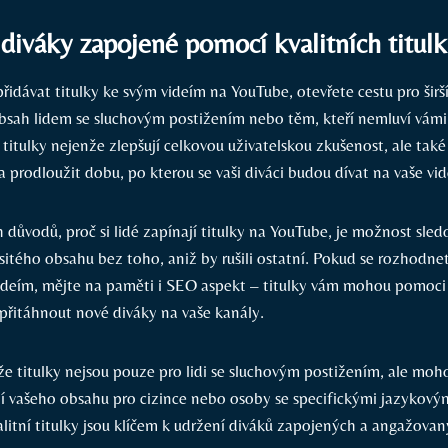
 diváky zapojené pomocí kvalitních titul
řidávat titulky ke svým videím na YouTube, otevřete cestu pro širš
obsah lidem se sluchovým postižením nebo těm, kteří nemluví vá
 titulky nejenže zlepšují celkovou uživatelskou zkušenost, ale tak
 prodloužit dobu, po kterou se vaši diváci budou dívat na vaše vid
 důvodů, proč si lidé zapínají titulky na YouTube, je možnost sled
itého obsahu bez toho, aniž by rušili ostatní. Pokud se rozhodnet
videím, mějte na paměti i SEO aspekt – titulky vám mohou pomoci z
přitáhnout nové diváky na vaše kanály.
e titulky nejsou pouze pro lidi se sluchovým postižením, ale mo
í vašeho obsahu pro cizince nebo osoby se specifickými jazykový
litní titulky jsou klíčem k udržení diváků zapojených a angažovan