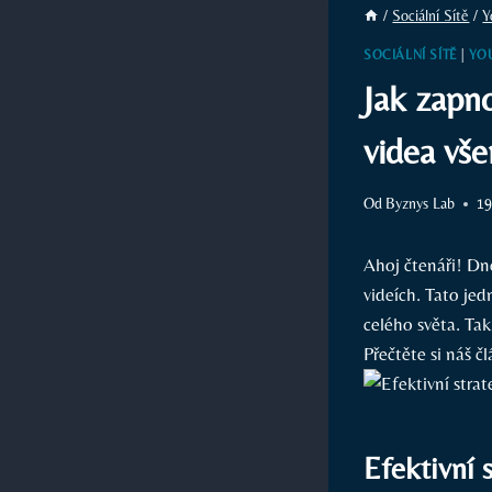
/
Sociální Sítě
/
Y
SOCIÁLNÍ SÍTĚ
|
YO
Jak zapno
videa vš
Od
Byznys Lab
19
Ahoj čtenáři! Dn
videích. Tato je
celého světa. Tak
Přečtěte si náš čl
Efektivní 