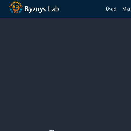
Přeskočit
Byznys Lab
Úvod
Mar
na
obsah