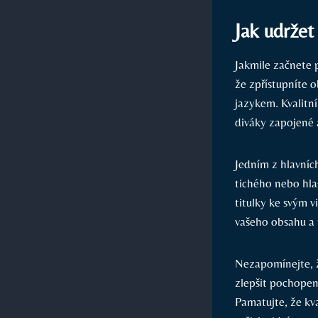
Jak udržet
Jakmile začnete p
že zpřístupníte 
jazykem. Kvalitní
diváky zapojené a
Jedním z hlavních
tichého nebo hlas
titulky ke svým 
vašeho obsahu a 
Nezapomínejte, ž
zlepšit pochopen
Pamatujte, že kva