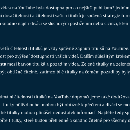
 videa na YouTube byla dostupná pro co nejširší publikum? Jedním
í dosažitelnosti a čitelnosti vašich titulků je správná strategie for
snadno najít i diváci se sluchovým postižením nebo cizinci, kteří 
ětší čitelnosti titulků je vždy správné zapnutí titulků na YouTube
ost pro zvýšení dostupnosti vašich videí. Dalším důležitým krokem
stu
mezi barvou titulků a pozadím videa. Zelené titulky na zelen
být obtížně čitelné, zatímco bílé titulky na černém pozadí by by
imální čitelnosti titulků na YouTube doporučujeme také dodržov
 titulky příliš dlouhé, mohou být obtížné k přečtení a diváci se mo
átké titulky mohou přinášet nedostatek informací. Najděte tedy s
ořte titulky, které budou přehledné a snadno čitelné pro všechny d