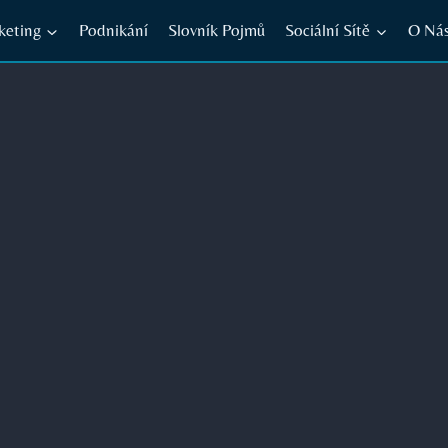
keting
Podnikání
Slovník Pojmů
Sociální Sítě
O Ná