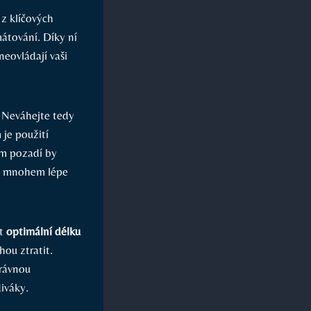
 z klíčových
mátování. Díky ní
neovládají vaši
. Neváhejte tedy
 je použití
ém pozadí by
ly mnohem lépe
at
optimální délku
hou ztratit.
právnou
iváky.