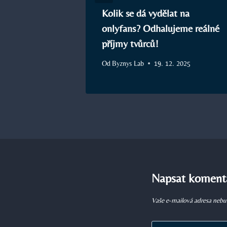
 Je věk jenom
Kolik se dá vydělat na
onlyfans? Odhalujeme reálné
příjmy tvůrců!
2025
Od
Byznys Lab
19. 12. 2025
Napsat koment
Vaše e-mailová adresa nebu