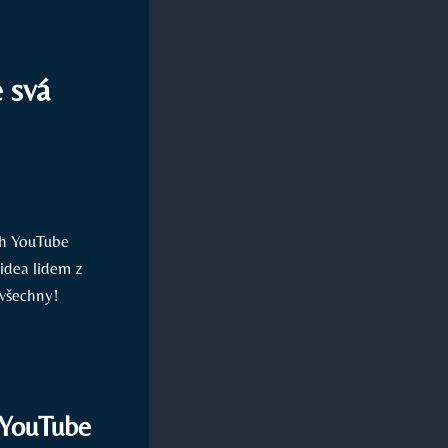
 svá
ch YouTube
videa lidem z
 všechny!
a YouTube