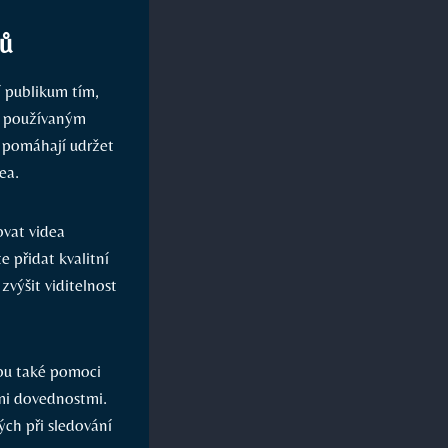
ků
í publikum tím,
mi používaným
é pomáhají udržet
ea.
ovat videa
e přidat kvalitní
výšit viditelnost
hou také pomoci
mi dovednostmi.
ých při sledování