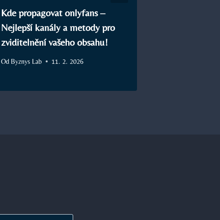
Kde propagovat onlyfans –
Proč nemohu
Nejlepší kanály a metody pro
spustit živý
zviditelnění vašeho obsahu!
Od
Byznys Lab
Od
Byznys Lab
11. 2. 2026