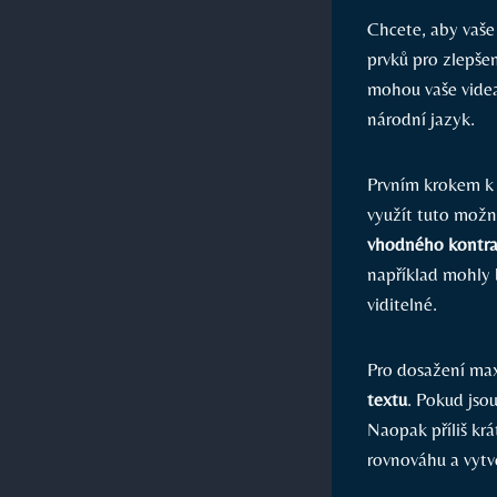
Chcete, aby vaše
prvků pro zlepšen
mohou vaše videa 
národní jazyk.
Prvním krokem k v
využít tuto možn
vhodného kontra
například mohly 
viditelné.
Pro dosažení max
textu
. Pokud jsou
Naopak příliš kr
rovnováhu a vytv