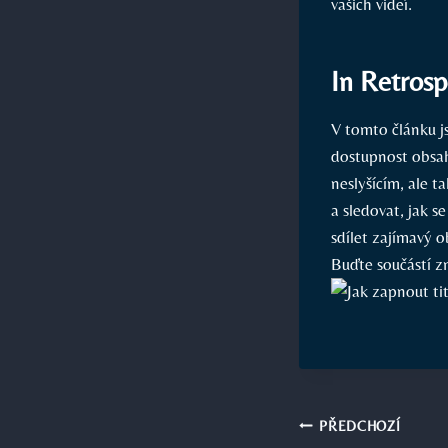
vašich videí.
In Retrosp
V tomto článku js
dostupnost obsah
neslyšícím, ale 
a sledovat, jak s
sdílet zajímavý 
Buďte součástí z
Navigace
PŘEDCHOZÍ