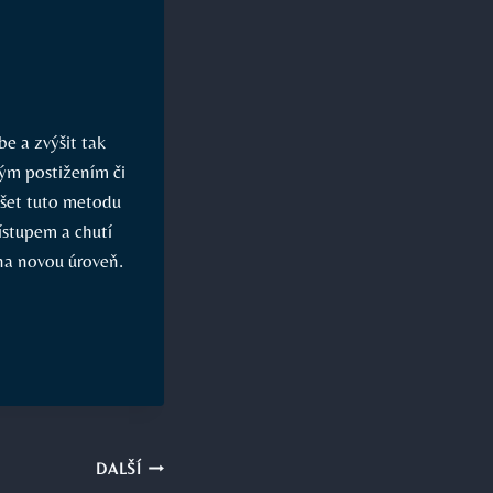
be a zvýšit tak
ým postižením či
ušet tuto metodu
řístupem a chutí
 na novou úroveň.
DALŠÍ