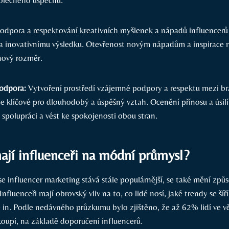
odpora a respektování kreativních myšlenek a nápadů influencerů
a inovativnímu výsledku. Otevřenost novým nápadům a inspirace 
nový rozměr.
odpora:
Vytvoření prostředí vzájemné podpory a respektu mezi b
je klíčové pro dlouhodobý a úspěšný vztah. Ocenění přínosu a úsil
 spolupráci a vést ke spokojenosti obou stran.
mají influenceři na módní průmysl?
se influencer marketing stává stále populárnější, se také mění zp
nfluenceři mají obrovský vliv na to, co lidé nosí, jaké trendy se šíř
in. Podle nedávného průzkumu bylo zjištěno, že až 62% lidí ve vě
koupí, na základě doporučení influencerů.