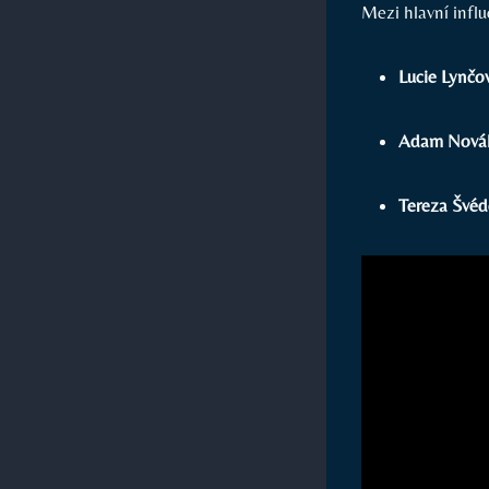
Mezi hlavní influ
Lucie Lynčo
Adam Nová
Tereza Švéd