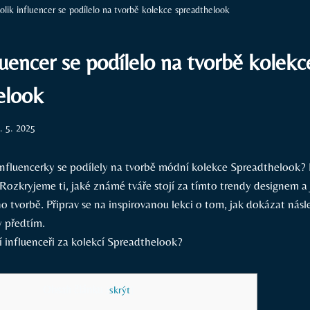
olik influencer se podílelo na tvorbě kolekce spreadthelook
luencer se podílelo na tvorbě kolekc
elook
. 5. 2025
 influencerky se podílely na tvorbě módní kolekce Spreadthelook? 
Rozkryjeme ti, jaké známé tváře stojí za tímto trendy designem
ho tvorbě. Připrav se na inspirovanou lekci o tom, jak dokázat násle
y předtím.
Obsah článku
[
skrýt
]