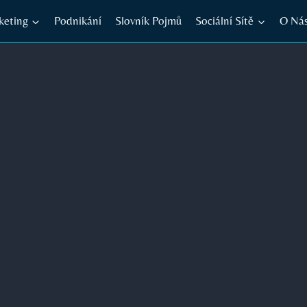
keting
Podnikání
Slovník Pojmů
Sociální Sítě
O Ná