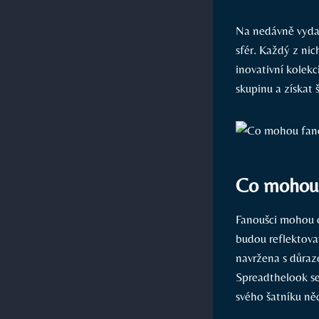
Na nedávně vydan
sfér. Každý z nic
inovativní kolekc
skupinu a získat 
Co mohou 
Fanoušci mohou o
budou reflektovat
navržena s důraze
Spreadthelook se 
svého šatníku něc