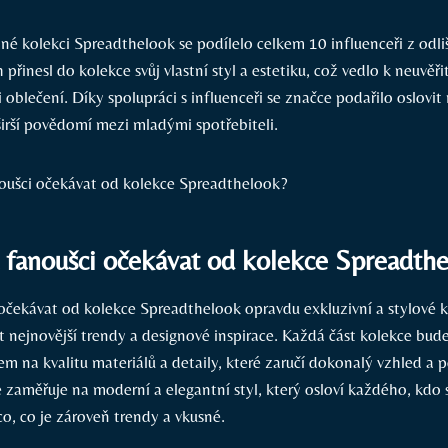
é kolekci Spreadthelook se podílelo celkem 10 influenceři z odl
h přinesl do kolekce svůj vlastní styl a estetiku, což vedlo k neuvěř
i oblečení. Díky spolupráci s influenceři se značce podařilo oslovit
širší povědomí mezi mladými spotřebiteli.
fanoušci očekávat od kolekce Spreadth
čekávat od kolekce Spreadthelook opravdu exkluzivní a stylové k
 nejnovější trendy a designové inspirace. Každá část kolekce bude
m na kvalitu materiálů a detaily, které zaručí dokonalý vzhled a p
zaměřuje na moderní a elegantní styl, který osloví každého, kdo s
o, co je zároveň trendy a vkusné.