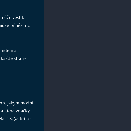
 může vést k
může přinést do
randem a
í každé strany
ůsob, jakým módní
í a které značky
ku 18-34 let se