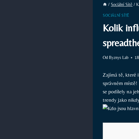
/
Sociální Sítě
/
K
SOCIÁLNÍ SÍTĚ
Kolik inf
spreadth
Od
Byznys Lab
18
Zajímá tě, které
správném místě! 
se podílely na je
trendy jako nikd