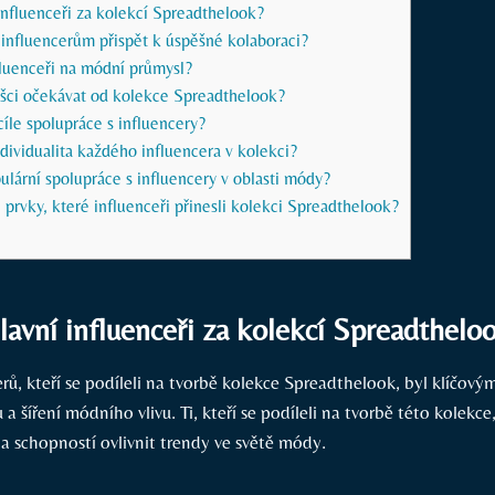
influenceři za kolekcí Spreadthelook?
 influencerům přispět k úspěšné kolaboraci?
nfluenceři na módní průmysl?
ci očekávat od kolekce Spreadthelook?
cíle spolupráce s influencery?
ndividualita každého influencera v kolekci?
pulární spolupráce s influencery v oblasti módy?
é prvky, které influenceři přinesli kolekci Spreadthelook?
lavní influenceři za kolekcí Spreadthelo
rů, kteří se podíleli na tvorbě kolekce Spreadthelook, byl klíčov
a šíření módního vlivu. Ti, kteří se podíleli na tvorbě této kolekce
 schopností ovlivnit trendy ve světě módy.