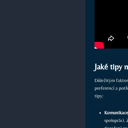
Jaké tipy 
Důležitým faktore
preferencí a pot
tipy:
Komunikace
spolupráci. 
dosažení sp