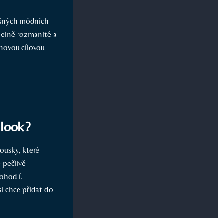
išných módních
itelně rozmanité a
 novou cílovou
elook?
ousky, které
 pečlivě
ohodlí.
i chce přidat do