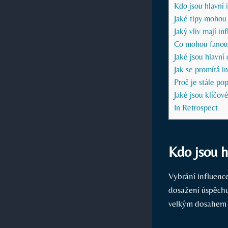
Kdo jsou hlavní 
Jaké tipy mohou
Jaký vliv mají i
Co mohou fanouš
Jaké jsou hlavní 
Jak se promítá i
Proč je stále po
Jaké jsou klíčov
In Retrospect
Kdo jsou h
Vybrání influence
dosažení úspěchu 
velkým dosahem a