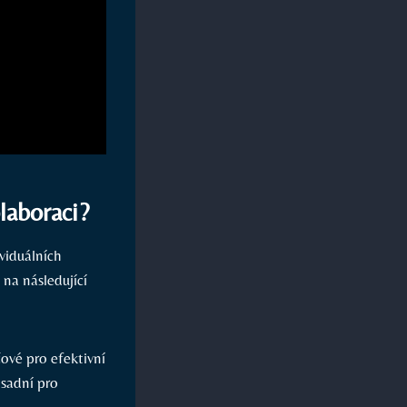
laboraci?
viduálních
na následující
ové pro efektivní
ásadní pro