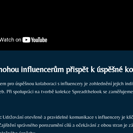
mohou influencerům přispět k úspěšné ko
m pro úspěšnou kolaboraci s influencery je zohlednění jejich indi
řeb. Při spolupráci na tvorbě kolekce Spreadthelook se zaměřujeme 
:
Udržování otevřené a pravidelné komunikace s influencery je klíč
Zajištění správného porozumění cílů a očekávání z obou stran je z
olečného úspěchu.