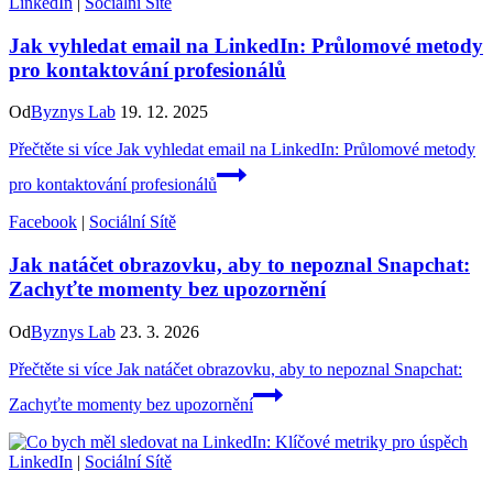
LinkedIn
|
Sociální Sítě
Jak vyhledat email na LinkedIn: Průlomové metody
pro kontaktování profesionálů
Od
Byznys Lab
19. 12. 2025
Přečtěte si více
Jak vyhledat email na LinkedIn: Průlomové metody
pro kontaktování profesionálů
Facebook
|
Sociální Sítě
Jak natáčet obrazovku, aby to nepoznal Snapchat:
Zachyťte momenty bez upozornění
Od
Byznys Lab
23. 3. 2026
Přečtěte si více
Jak natáčet obrazovku, aby to nepoznal Snapchat:
Zachyťte momenty bez upozornění
LinkedIn
|
Sociální Sítě