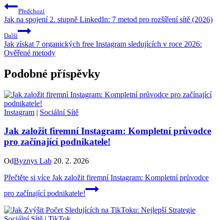
Předchozí
Jak na spojení 2. stupně LinkedIn: 7 metod pro rozšíření sítě (2026)
Další
Jak získat 7 organických free Instagram sledujících v roce 2026:
Ověřené metody
Podobné příspěvky
Instagram
|
Sociální Sítě
Jak založit firemní Instagram: Kompletní průvodce
pro začínající podnikatele!
Od
Byznys Lab
20. 2. 2026
Přečtěte si více
Jak založit firemní Instagram: Kompletní průvodce
pro začínající podnikatele!
Sociální Sítě
|
TikTok