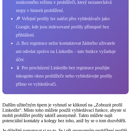
soukromého režimu v prohlížeči, který nezanechává
stopy v historii prohlížení.
🔎 Veřejné profily lze nalézt přes vyhledávače jako
Google, kde jsou indexované profily přístupné bez
přihlášení.
⚠️ Bez registrace nelze kontaktovat žádného uživatele
ani odeslat zprávu na LinkedIn – tato funkce vyžaduje
účet.
📱 Pro procházení LinkedIn bez registrace použijte
inkognito okno prohlížeče nebo vyhledávejte profily
přímo ve vyhledávači.
Dalším užitečným tipem je vyhnutí se kliknutí na „Zobrazit profil
LinkedIn“. Místo toho můžete použít vyhledávací funkce, abyste si
mohli prohlížet profily taktéž anonymně. Takto můžete najít
potenciální kontakty a kolegy bez toho, aniž by se o tom dozvěděli.
Je důležité pamatovat si na to, že i při anonymním prohlížení profilů