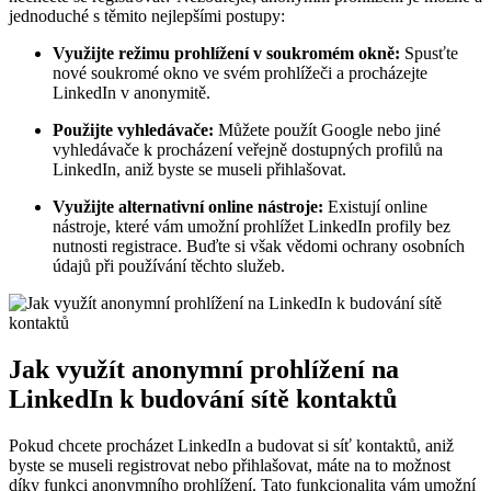
jednoduché s těmito nejlepšími postupy:
Využijte režimu prohlížení v soukromém okně:
Spusťte
nové soukromé okno ve svém prohlížeči a procházejte
LinkedIn v anonymitě.
Použijte vyhledávače:
Můžete použít Google nebo jiné
vyhledávače k procházení veřejně dostupných profilů na
LinkedIn, aniž byste se museli přihlašovat.
Využijte alternativní online nástroje:
Existují online
nástroje, které vám umožní prohlížet LinkedIn profily bez
nutnosti registrace. Buďte si však vědomi ochrany osobních
údajů při používání těchto služeb.
Jak využít anonymní prohlížení na
LinkedIn k budování sítě kontaktů
Pokud chcete procházet LinkedIn a budovat si síť kontaktů, aniž
byste se museli registrovat nebo přihlašovat, máte na to možnost
díky funkci anonymního prohlížení. Tato funkcionalita vám umožní