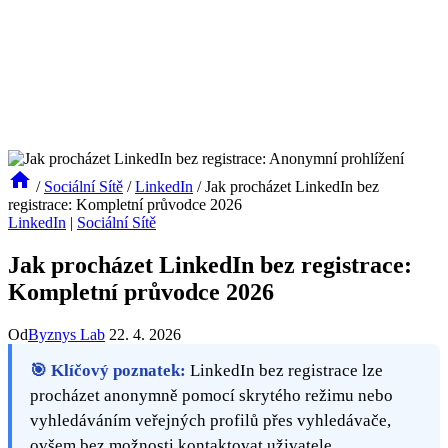
/
Sociální Sítě
/
LinkedIn
/
Jak procházet LinkedIn bez
registrace: Kompletní průvodce 2026
LinkedIn
|
Sociální Sítě
Jak procházet LinkedIn bez registrace:
Kompletní průvodce 2026
Od
Byznys Lab
22. 4. 2026
🎯 Klíčový poznatek:
LinkedIn bez registrace lze
procházet anonymně pomocí skrytého režimu nebo
vyhledáváním veřejných profilů přes vyhledávače,
ovšem bez možnosti kontaktovat uživatele.