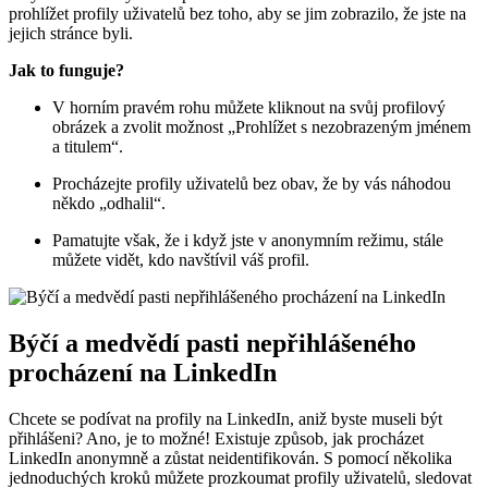
prohlížet profily uživatelů bez toho, aby se jim zobrazilo, že jste na
jejich stránce byli.
Jak to funguje?
V horním pravém rohu můžete kliknout na svůj profilový
obrázek a zvolit možnost „Prohlížet s nezobrazeným jménem
a titulem“.
Procházejte profily uživatelů bez obav, že by vás náhodou
někdo „odhalil“.
Pamatujte však, že i když jste v anonymním režimu, stále
můžete vidět, kdo navštívil váš profil.
Býčí a medvědí pasti nepřihlášeného
procházení na LinkedIn
Chcete se podívat na profily na LinkedIn, aniž byste museli být
přihlášeni? Ano, je to možné! Existuje způsob, jak procházet
LinkedIn anonymně a zůstat neidentifikován. S pomocí několika
jednoduchých kroků můžete prozkoumat profily uživatelů, sledovat