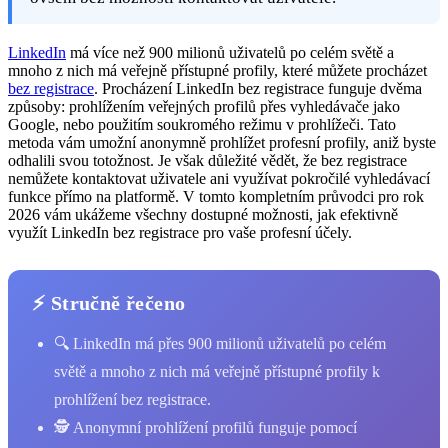
LinkedIn
má více než 900 milionů uživatelů po celém světě a
mnoho z nich má veřejně přístupné profily, které můžete procházet
bez registrace
. Procházení LinkedIn bez registrace funguje dvěma
způsoby: prohlížením veřejných profilů přes vyhledávače jako
Google, nebo použitím soukromého režimu v prohlížeči. Tato
metoda vám umožní anonymně prohlížet profesní profily, aniž byste
odhalili svou totožnost. Je však důležité vědět, že bez registrace
nemůžete kontaktovat uživatele ani využívat pokročilé vyhledávací
funkce přímo na platformě. V tomto kompletním průvodci pro rok
2026 vám ukážeme všechny dostupné možnosti, jak efektivně
využít LinkedIn bez registrace pro vaše profesní účely.
⚡ Stručně řečeno
🔍 LinkedIn má přes 900 milionů uživatelů po celém
světě a mnoho z nich má veřejně přístupné profily k
prohlížení bez registrace.
🕵️ Anonymní prohlížení profilů funguje pomocí