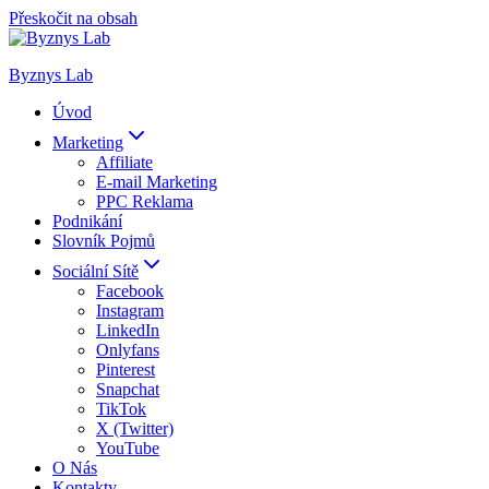
Přeskočit na obsah
Byznys Lab
Úvod
Marketing
Affiliate
E-mail Marketing
PPC Reklama
Podnikání
Slovník Pojmů
Sociální Sítě
Facebook
Instagram
LinkedIn
Onlyfans
Pinterest
Snapchat
TikTok
X (Twitter)
YouTube
O Nás
Kontakty