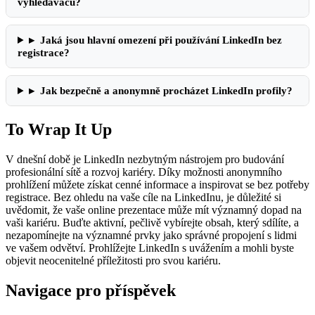
vyhledávačů?
▸
Jaká jsou hlavní omezení při používání LinkedIn bez
registrace?
▸
Jak bezpečně a anonymně procházet LinkedIn profily?
To Wrap It Up
V dnešní době je LinkedIn nezbytným nástrojem pro budování
profesionální sítě a rozvoj kariéry. Díky možnosti anonymního
prohlížení můžete získat cenné informace a inspirovat se bez potřeby
registrace. Bez ohledu na vaše cíle na LinkedInu, je důležité si
uvědomit, že vaše online prezentace může mít významný dopad na
vaši kariéru. Buďte aktivní, pečlivě vybírejte obsah, který sdílíte, a
nezapomínejte na významné prvky jako správné propojení s lidmi
ve vašem odvětví. Prohlížejte LinkedIn s uvážením a mohli byste
objevit neocenitelné příležitosti pro svou kariéru.
Navigace pro příspěvek