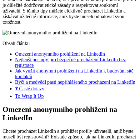
je důležité dodržovat etické zásady a respektovat soukromí
uživatelů. S těmito tipy můžete efektivně procházet LinkedIn a
získávat užitečné informace, aniž byste museli odhalovat svou
totožnost.
Obsah článku
Omezení anonymního prohlížení na LinkedIn
Nejlepší postupy pro bezpečné procházení LinkedIn bez
registrace
Jak využít anonymní prohlížení na LinkedIn k budování sítě
kontaktů
Býčí a medvědí pasti nepřihlášeného procházení na LinkedIn
❓ Časté dotazy
To Wrap It Up
Omezení anonymního prohlížení na
LinkedIn
Chcete procházet LinkedIn a prohlížet profily uživatelů, aniž byste
museli být registrováni? Existuje způsob, jak na LinkedIn procházet