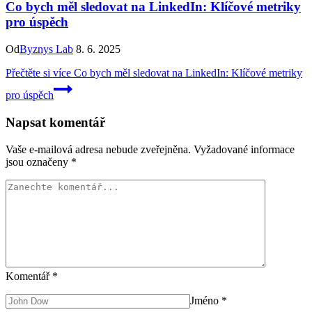
Co bych měl sledovat na LinkedIn: Klíčové metriky
pro úspěch
Od
Byznys Lab
8. 6. 2025
Přečtěte si více
Co bych měl sledovat na LinkedIn: Klíčové metriky
pro úspěch
Napsat komentář
Vaše e-mailová adresa nebude zveřejněna.
Vyžadované informace
jsou označeny
*
Komentář
*
Jméno
*