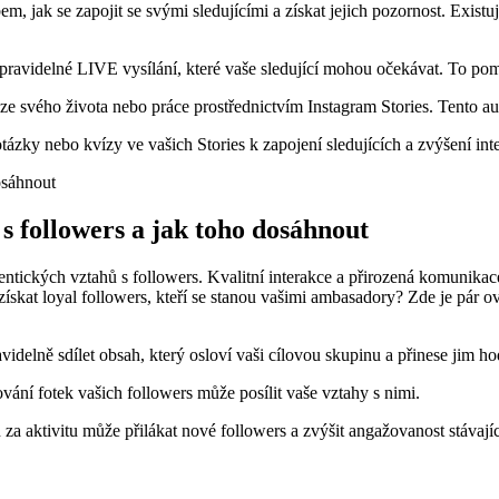
jak se zapojit se svými sledujícími a získat jejich pozornost. Existuj
avidelné LIVE vysílání, které vaše sledující mohou očekávat. To pomůž
 ze svého života nebo práce prostřednictvím Instagram Stories. Tento aut
tázky nebo kvízy ve vašich Stories k zapojení sledujících a zvýšení int
 s followers a jak toho dosáhnout
ntických vztahů s followers. Kvalitní interakce a přirozená komunikace
 a získat loyal followers, kteří se stanou vašimi ambasadory? Zde je p
idelně sdílet obsah, který osloví vaši cílovou skupinu a přinese jim ho
ování fotek vašich followers může posílit vaše vztahy s nimi.
a aktivitu může přilákat nové followers a zvýšit angažovanost stávajíc