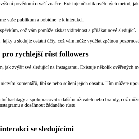
 a zvýšení povědomí o vaší značce. Existuje několik ověřených metod, ja
jme vaše publikum a pobídne je k interakci.
spěvkům, což vám pomůže získat viditelnost a přilákat nové sledující.
 lajky a sledujte ostatní účty, což vám může vydělat zpětnou pozornost
 pro rychlejší růst followers
, jak zvýšit své sledující na Instagramu. Existuje několik ověřených 
řednictvím komentářů, líbí se nebo sdílení jejich obsahu. Tím můžete upo
ní hashtagy a spolupracovat s dalšími uživateli nebo brandy, což může p
Instagramu a dosáhnout žádaného růstu.
interakci se sledujícími