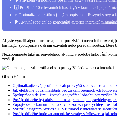
🎯 Pravidelný a hodnotný obsah má až 2× vyšší šanci na organ
#️⃣ Použití 5-10 relevantních hashtagů v kombinaci populárníc
✨ Optimalizace profilu s jasným popisem, klíčovými slovy a k
💬 Aktivní zapojení do komentářů aStories interakcí minimál
Abyste využili algoritmus Instagramu pro získání nových followerů, je 
hashtagů, spolupráce s dalšími uživateli nebo pořádání soutěží, které 
Nezapomínejte také na pravidelnou aktivitu v podobě lajkování, komen
zvyšují.
Obsah článku
Optimalizujte svůj profil a obsah pro vyšší sledovanost a intera
Jak efektivně využít hashtags pro získání organických follower
Spolupráce s dalšími uživateli a vytváření obsahu pro zvýšení f
Proč je důležité být aktivní na Instagramu a jak pravidelným p
Zapojte se do komunitních aktivit a soutěží pro rychlejší růst fo
Využití Instagram Stories a LIVE funkcí k interakci se sledujíc
Proč je důležité budovat autentické vztahy s followers a jak to