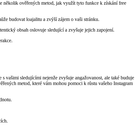
e několik ověřených metod, jak využít tyto funkce k získání free
e budovat loajalitu a zvýší zájem o vaši stránku.
entický obsah oslovuje sledující a zvyšuje jejich zapojení.
erakce.
 s vašimi sledujícími nejenže zvyšuje angažovanost, ale také buduje
ár ověřených metod, které vám mohou pomoci k růstu vašeho Instagram
dnotu.
ích.