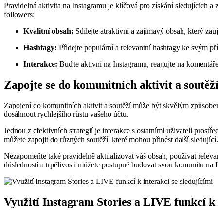
Pravidelná aktivita na Instagramu je klíčová pro získání sledujících
followers:
Kvalitní obsah:
Sdílejte atraktivní a zajímavý obsah, který zau
Hashtagy:
Přidejte populární a relevantní hashtagy ke svým pří
Interakce:
Buďte aktivní na Instagramu, reagujte na komentáře,
Zapojte se do komunitních aktivit a soutěží
Zapojení do komunitních aktivit a soutěží může být skvělým způsobem
dosáhnout rychlejšího růstu vašeho účtu.
Jednou z efektivních strategií je interakce s ostatními uživateli prost
můžete zapojit do různých soutěží, které mohou přinést další sledující.
Nezapomeňte také pravidelně aktualizovat váš obsah, používat relevant
důsledností a trpělivostí můžete postupně budovat svou komunitu na 
Využití Instagram Stories a LIVE funkcí k 