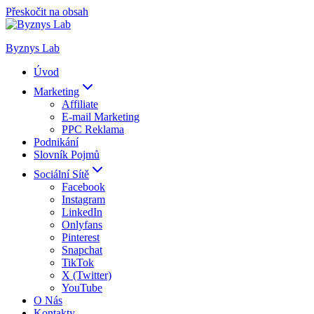
Přeskočit na obsah
Byznys Lab
Úvod
Marketing
Affiliate
E-mail Marketing
PPC Reklama
Podnikání
Slovník Pojmů
Sociální Sítě
Facebook
Instagram
LinkedIn
Onlyfans
Pinterest
Snapchat
TikTok
X (Twitter)
YouTube
O Nás
Kontakty