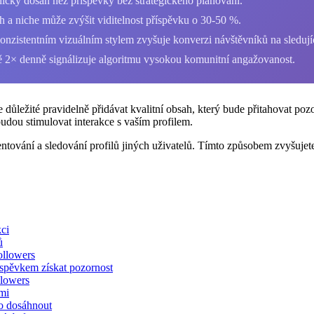
ický dosah než příspěvky bez strategického plánování.
h a niche může zvýšit viditelnost příspěvku o 30-50 %.
onzistentním vizuálním stylem zvyšuje konverzi návštěvníků na sledují
ně 2× denně signálizuje algoritmu vysokou komunitní angažovanost.
důležité pravidelně přidávat kvalitní obsah, který bude přitahovat pozor
budou stimulovat interakce s vaším profilem.
tování a sledování profilů jiných uživatelů. Tímto způsobem zvyšujete
kci
ů
ollowers
říspěvkem získat pozornost
llowers
ími
ho dosáhnout