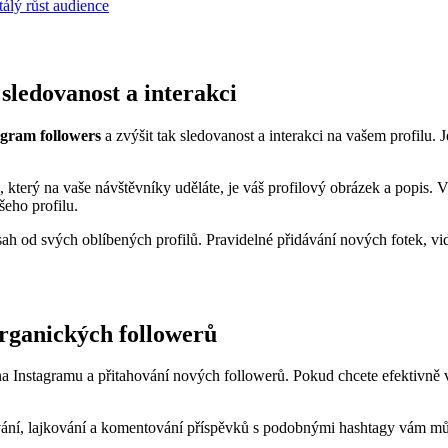
álý růst audience
 sledovanost a interakci
agram followers
a zvýšit tak sledovanost a interakci na vašem profilu.
terý na vaše návštěvníky uděláte, je váš profilový obrázek a popis. Vě
šeho profilu.
ah od svých oblíbených profilů. Pravidelné přidávání nových fotek, vid
organických followerů
a Instagramu a přitahování nových followerů. Pokud chcete efektivně v
dování, lajkování a komentování příspěvků s podobnými hashtagy vám mů