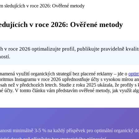
ram sledujících v roce 2026: Ověřené metody
ledujících v roce 2026: Ověřené metody
h v roce 2026 optimalizujte profil, publikujte pravidelně kvali
ostí.
znamená využití organických strategií bez placené reklamy – jde o
optim
lgoritmus Instagramu v roce 2026 upřednostňuje účty s vysokou mírou a
ah než v předchozích letech. Studie z roku 2025 ukázala, že profily s 
 účty. V tomto článku vám představím ověřené metody, jak využít algor
anosti minimálně 3-5 % na každý příspěvek pro optimální organický d