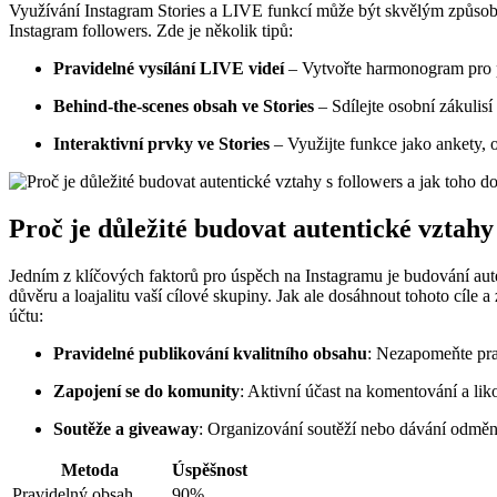
Využívání Instagram Stories a LIVE funkcí může být skvělým způsobem, 
Instagram followers. Zde je několik tipů:
Pravidelné vysílání LIVE videí
– Vytvořte harmonogram pro pr
Behind-the-scenes obsah ve Stories
– Sdílejte osobní zákulisí
Interaktivní prvky ve Stories
– Využijte funkce jako ankety, o
Proč je důležité budovat autentické vztahy
Jedním z klíčových faktorů pro úspěch na Instagramu je budování aute
důvěru a loajalitu vaší cílové skupiny. Jak ale dosáhnout tohoto cíle
účtu:
Pravidelné publikování kvalitního obsahu
: Nezapomeňte prav
Zapojení se do komunity
: Aktivní účast na komentování a lik
Soutěže a giveaway
: Organizování soutěží nebo dávání odměn z
Metoda
Úspěšnost
Pravidelný obsah
90%