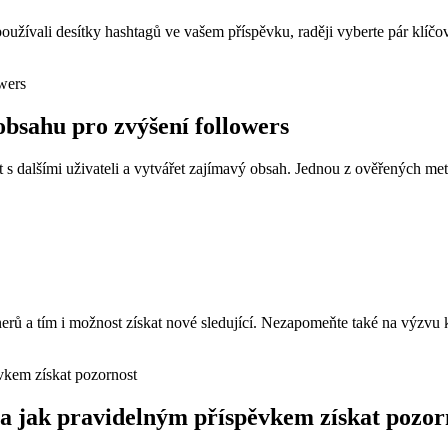
e používali desítky hashtagů ve vašem příspěvku, raději vyberte pár klíčo
 obsahu pro zvýšení followers
t s dalšími uživateli a vytvářet zajímavý obsah. Jednou z ověřených meto
nerů a tím i možnost získat nové sledující. Nezapomeňte také na výzvu k
u a jak pravidelným příspěvkem získat pozor