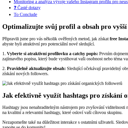
Monitoring a analýza vývoje vašeho Instagram profilu pro neust
❓ Časté dotazy
To Conclude
Optimalizujte svůj profil a obsah pro vyšší
Připravili jsme pro vás několik ověřených metod, jak získat
free Inst
abyste byli atraktivní pro potenciální nové sledující.
1.
Vyberte si atraktivní profilovku a catchy popis:
Prvním dojmem, k
zajímavého popisu, který bude vystihovat vaši osobnost nebo téma va
2.
Pravidelně aktualizujte obsah:
Sledující očekávají pravidelný obs
získání nových followers.
Jak efektivně využít hashtags pro získání 
Hashtagy jsou nenahraditelným nástrojem pro zvyšování viditelnosti n
na kvalitní a relevantní hashtagy, které osloví vaši cílovou skupinu.
Nezapomeňte také na důležitost interakce s ostatními uživateli. Sle
zapojte se do komunity!