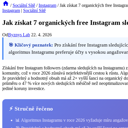
/
Sociální Sítě
/
Instagram
/
Jak získat 7 organických free Instag
Instagram
|
Sociální Sítě
Jak získat 7 organických free Instagram s
Od
Byznys Lab
22. 4. 2026
🎯 Klíčový poznatek:
Pro získání free Instagram sledujícíc
algoritmus Instagramu preferuje účty s vysokou angažovan
Získání free Instagram followers (zdarma sledujících na Instagramu) 
komunity, což v roce 2026 zůstává nejefektivnější cestou k růstu. A
že pravidelný a hodnotný obsah má až 2× vyšší šanci na organický dos
průměru o 47 % více nových sledujících měsíčně než neoptimalizované
jediné koruny investice.
⚡ Stručně řečeno
📊 Algoritmus Instagramu v roce 2026 vyžaduje míru angažov